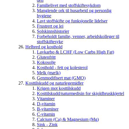
den
Familielivet med stoffskiftesykdom
Manglende ork til husarbeid og personlig
hygiene
Lavt stoffskifte og funksjonelle lidelser
Frustrert og lei
Solskinnshistorier
Forbeholdt familie, venner, arbeidskolleger til
stoffskiftesyke
Helbred og kosthold
Lavkarbo & LCHF (Low Carbs High Fat)
Glutenfritt
Kokosolje
Kosthold - fett og kolesterol
Melk (mælk)
Genmodifisert mat (GMO)
Kosttilskudd og naturlegemidler
Krigen mot kosttilskudd
Kosttilskudd/naturmedisin for skjoldbruskkjertel
Vitaminer
D-vitamin
B-vitaminer
C-vitamin
Calcium (Ca) & Magnesium (Mg)
Sink - Zink