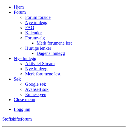
Hjem
Forum
Forum forside
Nye innlegg
FAQ
Kalender
Forumvalg
Merk forumene lest
Hurtige lenker
Dagens innlegg
Nye Innlegg
Aktivitet Stream
Nye innlegg
Merk forumene lest
Søk
Google søk
Avansert søk
Emneskyen
Close menu
Logg inn
Stoffskifteforum