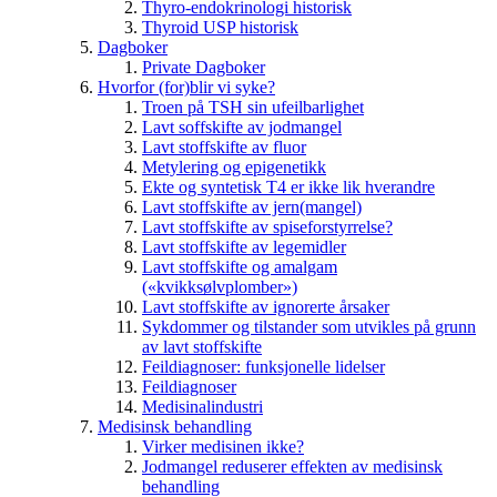
Thyro-endokrinologi historisk
Thyroid USP historisk
Dagboker
Private Dagboker
Hvorfor (for)blir vi syke?
Troen på TSH sin ufeilbarlighet
Lavt soffskifte av jodmangel
Lavt stoffskifte av fluor
Metylering og epigenetikk
Ekte og syntetisk T4 er ikke lik hverandre
Lavt stoffskifte av jern(mangel)
Lavt stoffskifte av spiseforstyrrelse?
Lavt stoffskifte av legemidler
Lavt stoffskifte og amalgam
(«kvikksølvplomber»)
Lavt stoffskifte av ignorerte årsaker
Sykdommer og tilstander som utvikles på grunn
av lavt stoffskifte
Feildiagnoser: funksjonelle lidelser
Feildiagnoser
Medisinalindustri
Medisinsk behandling
Virker medisinen ikke?
Jodmangel reduserer effekten av medisinsk
behandling