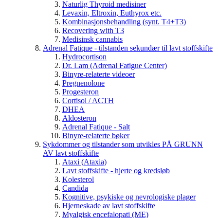
Naturlig Thyroid medisiner
Levaxin, Eltroxin, Euthyrox etc.
Kombinasjonsbehandling (synt. T4+T3)
Recovering with T3
Medisinsk cannabis
Adrenal Fatique - tilstanden sekundær til lavt stoffskifte
Hydrocortison
Dr. Lam (Adrenal Fatigue Center)
Binyre-relaterte videoer
Pregnenolone
Progesteron
Cortisol / ACTH
DHEA
Aldosteron
Adrenal Fatique - Salt
Binyre-relaterte bøker
Sykdommer og tilstander som utvikles PÅ GRUNN
AV lavt stoffskifte
Ataxi (Ataxia)
Lavt stoffskifte - hjerte og kredsløb
Kolesterol
Candida
Kognitive, psykiske og nevrologiske plager
Hjerneskade av lavt stoffskifte
Myalgisk encefalopati (ME)