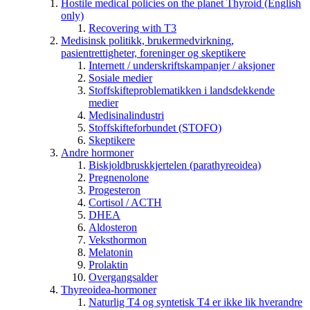
Hostile medical policies on the planet Thyroid (English
only)
Recovering with T3
Medisinsk politikk, brukermedvirkning,
pasientrettigheter, foreninger og skeptikere
Internett / underskriftskampanjer / aksjoner
Sosiale medier
Stoffskifteproblematikken i landsdekkende
medier
Medisinalindustri
Stoffskifteforbundet (STOFO)
Skeptikere
Andre hormoner
Biskjoldbruskkjertelen (parathyreoidea)
Pregnenolone
Progesteron
Cortisol / ACTH
DHEA
Aldosteron
Veksthormon
Melatonin
Prolaktin
Overgangsalder
Thyreoidea-hormoner
Naturlig T4 og syntetisk T4 er ikke lik hverandre