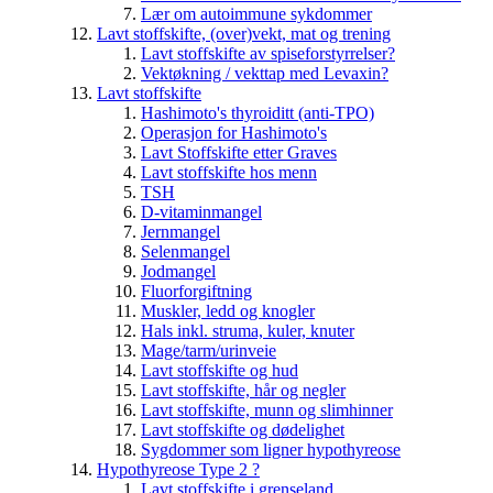
Lær om autoimmune sykdommer
Lavt stoffskifte, (over)vekt, mat og trening
Lavt stoffskifte av spiseforstyrrelser?
Vektøkning / vekttap med Levaxin?
Lavt stoffskifte
Hashimoto's thyroiditt (anti-TPO)
Operasjon for Hashimoto's
Lavt Stoffskifte etter Graves
Lavt stoffskifte hos menn
TSH
D-vitaminmangel
Jernmangel
Selenmangel
Jodmangel
Fluorforgiftning
Muskler, ledd og knogler
Hals inkl. struma, kuler, knuter
Mage/tarm/urinveie
Lavt stoffskifte og hud
Lavt stoffskifte, hår og negler
Lavt stoffskifte, munn og slimhinner
Lavt stoffskifte og dødelighet
Sygdommer som ligner hypothyreose
Hypothyreose Type 2 ?
Lavt stoffskifte i grenseland