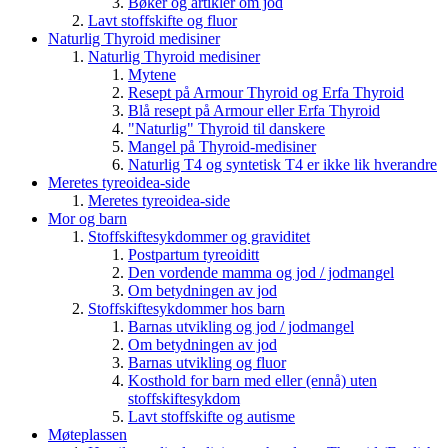
Bøker og artikler om jod
Lavt stoffskifte og fluor
Naturlig Thyroid medisiner
Naturlig Thyroid medisiner
Mytene
Resept på Armour Thyroid og Erfa Thyroid
Blå resept på Armour eller Erfa Thyroid
"Naturlig" Thyroid til danskere
Mangel på Thyroid-medisiner
Naturlig T4 og syntetisk T4 er ikke lik hverandre
Meretes tyreoidea-side
Meretes tyreoidea-side
Mor og barn
Stoffskiftesykdommer og graviditet
Postpartum tyreoiditt
Den vordende mamma og jod / jodmangel
Om betydningen av jod
Stoffskiftesykdommer hos barn
Barnas utvikling og jod / jodmangel
Om betydningen av jod
Barnas utvikling og fluor
Kosthold for barn med eller (ennå) uten
stoffskiftesykdom
Lavt stoffskifte og autisme
Møteplassen