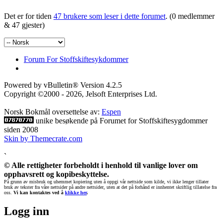
Det er for tiden
47 brukere som leser i dette forumet
. (0 medlemmer
& 47 gjester)
Forum For Stoffskiftesykdommer
Powered by vBulletin® Version 4.2.5
Copyright ©2000 - 2026, Jelsoft Enterprises Ltd.
Norsk Bokmål oversettelse av:
Espen
unike besøkende på Forumet for Stoffskiftesygdommer
siden 2008
Skin by Themecrate.com
`
© Alle rettigheter forbeholdt i henhold til vanlige lover om
opphavsrett og kopibeskyttelse.
På grunn av misbruk og uhemmet kopiering uten å oppgi vår nettside som kilde, vi ikke lenger tillater
bruk av tekster fra våre nettsider på andre nettsider, uten at det på forhånd er innhentet skriftlig tillatelse fra
oss.
Vi kan kontaktes ved å
klikke her
.
Logg inn