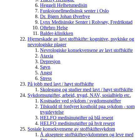
Heggeli Helhetsmedisin
Funksjonellmedisinsk senter i Oslo
Dr. Bjørn Johan Øverbye
Lynx Medisinske Senter i Rolvsøy, Fredrikstad
Oftebro Helse
Balder-klinikken
Hjerneskade av lavt stoffskifte: kognitive, psykiske og
nevrologiske plager
Nevrologiske konsekvensene av lavt stoffskifte
Ataxia
Depresjon
Søvn
Angst
Stress
På jobb med lavt / høyt stoffskifte
Skolegang og studier med lavt / høyt stoffskifte
Sykdomsutgifter, arbeid, trygd, NAV, sosialhjelp etc.
Kostnader ved sykdom / sygdomsutgifter
Tilskudd til fordyret kosthold pga sykdom - som
trygdeytelse
HELFO medisinutgifter på blå resept
HELFO medisinutgifter på hvit resept
Sosiale konsekvensene av stoffskiftesykdom
Å akseptere stoffskiftesykdommen og leve med