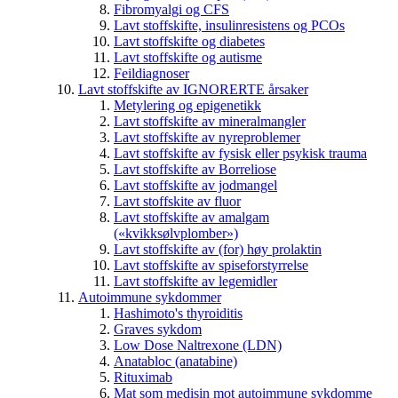
Fibromyalgi og CFS
Lavt stoffskifte, insulinresistens og PCOs
Lavt stoffskifte og diabetes
Lavt stoffskifte og autisme
Feildiagnoser
Lavt stoffskifte av IGNORERTE årsaker
Metylering og epigenetikk
Lavt stoffskifte av mineralmangler
Lavt stoffskifte av nyreproblemer
Lavt stoffskifte av fysisk eller psykisk trauma
Lavt stoffskifte av Borreliose
Lavt stoffskifte av jodmangel
Lavt stoffskite av fluor
Lavt stoffskifte av amalgam
(«kvikksølvplomber»)
Lavt stoffskifte av (for) høy prolaktin
Lavt stoffskifte av spiseforstyrrelse
Lavt stoffskifte av legemidler
Autoimmune sykdommer
Hashimoto's thyroiditis
Graves sykdom
Low Dose Naltrexone (LDN)
Anatabloc (anatabine)
Rituximab
Mat som medisin mot autoimmune sykdomme