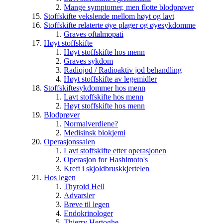
Mange symptomer, men flotte blodprøver
Stoffskifte vekslende mellom høyt og lavt
Stoffskifte relaterte øye plager og øyesykdomme
Graves oftalmopati
Høyt stoffskifte
Høyt stoffskifte hos menn
Graves sykdom
Radiojod / Radioaktiv jod behandling
Høyt stoffskifte av legemidler
Stoffskiftesykdommer hos menn
Lavt stoffskifte hos menn
Høyt stoffskifte hos menn
Blodprøver
Normalverdiene?
Medisinsk biokjemi
Operasjonssalen
Lavt stoffskifte etter operasjonen
Operasjon for Hashimoto's
Kreft i skjoldbruskkjertelen
Hos legen
Thyroid Hell
Advarsler
Breve til legen
Endokrinologer
Thierry Hertoghe