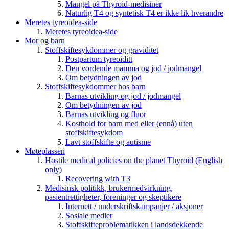
Mangel på Thyroid-medisiner
Naturlig T4 og syntetisk T4 er ikke lik hverandre
Meretes tyreoidea-side
Meretes tyreoidea-side
Mor og barn
Stoffskiftesykdommer og graviditet
Postpartum tyreoiditt
Den vordende mamma og jod / jodmangel
Om betydningen av jod
Stoffskiftesykdommer hos barn
Barnas utvikling og jod / jodmangel
Om betydningen av jod
Barnas utvikling og fluor
Kosthold for barn med eller (ennå) uten
stoffskiftesykdom
Lavt stoffskifte og autisme
Møteplassen
Hostile medical policies on the planet Thyroid (English
only)
Recovering with T3
Medisinsk politikk, brukermedvirkning,
pasientrettigheter, foreninger og skeptikere
Internett / underskriftskampanjer / aksjoner
Sosiale medier
Stoffskifteproblematikken i landsdekkende