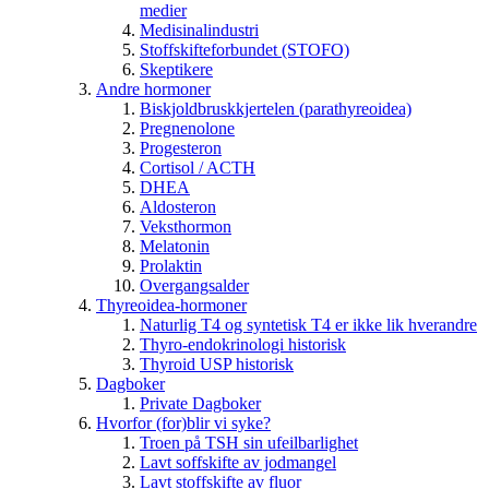
medier
Medisinalindustri
Stoffskifteforbundet (STOFO)
Skeptikere
Andre hormoner
Biskjoldbruskkjertelen (parathyreoidea)
Pregnenolone
Progesteron
Cortisol / ACTH
DHEA
Aldosteron
Veksthormon
Melatonin
Prolaktin
Overgangsalder
Thyreoidea-hormoner
Naturlig T4 og syntetisk T4 er ikke lik hverandre
Thyro-endokrinologi historisk
Thyroid USP historisk
Dagboker
Private Dagboker
Hvorfor (for)blir vi syke?
Troen på TSH sin ufeilbarlighet
Lavt soffskifte av jodmangel
Lavt stoffskifte av fluor