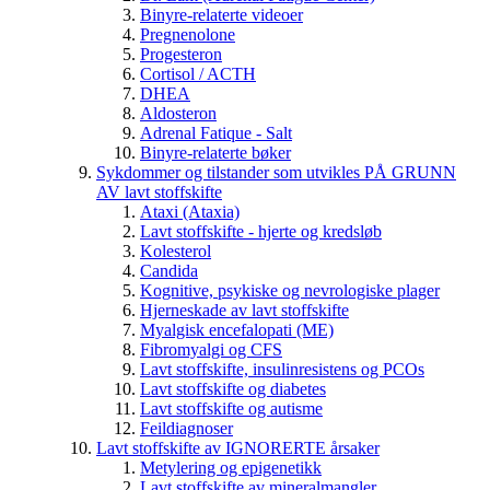
Binyre-relaterte videoer
Pregnenolone
Progesteron
Cortisol / ACTH
DHEA
Aldosteron
Adrenal Fatique - Salt
Binyre-relaterte bøker
Sykdommer og tilstander som utvikles PÅ GRUNN
AV lavt stoffskifte
Ataxi (Ataxia)
Lavt stoffskifte - hjerte og kredsløb
Kolesterol
Candida
Kognitive, psykiske og nevrologiske plager
Hjerneskade av lavt stoffskifte
Myalgisk encefalopati (ME)
Fibromyalgi og CFS
Lavt stoffskifte, insulinresistens og PCOs
Lavt stoffskifte og diabetes
Lavt stoffskifte og autisme
Feildiagnoser
Lavt stoffskifte av IGNORERTE årsaker
Metylering og epigenetikk
Lavt stoffskifte av mineralmangler