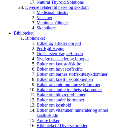
Natural Thyroid Solutions
Diverse relatert til helse og sykdom
Medisinalindustri
Vaksiner
Meningsmålinger
Skeptikere
Biblioteket
Biblioteket
Bøker og artikler om jod
Per Egil Hegge
Dr. Carsten Vagn-Hansen
Nyttige nettsteder og blogger
Bøker om lavt stoffskifte
Bøker om høyt stoffskifte
Bøker om barnas stoffskiftesykdommer
Bøker om kræft i skjoldkjertlen
Bøker om autoimmune sykdommer
Bøker om andre tretthetssykdommer
Bøker om binyreproblemer
Bøker om andre hormoner
Bøker om kosthold
Bøker om vitaminer, mineraler og annet
kosttilskudd
Andre bøker
Biblioteket / Diverse artikler