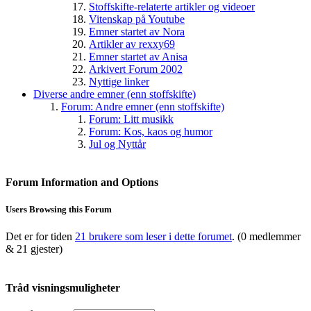
Stoffskifte-relaterte artikler og videoer
Vitenskap på Youtube
Emner startet av Nora
Artikler av rexxy69
Emner startet av Anisa
Arkivert Forum 2002
Nyttige linker
Diverse andre emner (enn stoffskifte)
Forum: Andre emner (enn stoffskifte)
Forum: Litt musikk
Forum: Kos, kaos og humor
Jul og Nyttår
Forum Information and Options
Users Browsing this Forum
Det er for tiden
21 brukere som leser i dette forumet
. (0 medlemmer
& 21 gjester)
Tråd visningsmuligheter