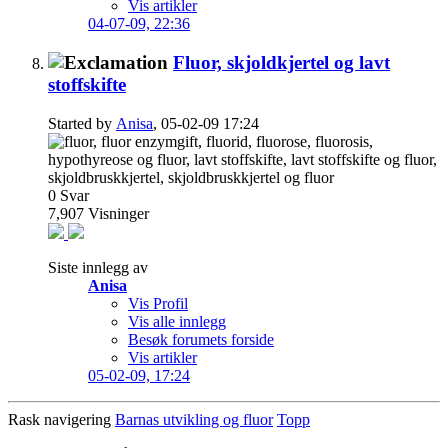
Vis artikler
04-07-09,
22:36
Fluor, skjoldkjertel og lavt
stoffskifte
Started by
Anisa
, 05-02-09 17:24
0
Svar
7,907
Visninger
Siste innlegg av
Anisa
Vis Profil
Vis alle innlegg
Besøk forumets forside
Vis artikler
05-02-09,
17:24
Rask navigering
Barnas utvikling og fluor
Topp