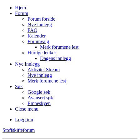
Hjem
Forum
Forum forside
Nye innlegg
FAQ
Kalender
Forumvalg
Merk forumene lest
Hurtige lenker
Dagens innlegg
Nye Innlegg
Aktivitet Stream
Nye innlegg
Merk forumene lest
Søk
Google søk
Avansert søk
Emneskyen
Close menu
Logg inn
Stoffskifteforum