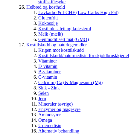
stoffskiftesyke
Helbred og kosthold
Lavkarbo & LCHF (Low Carbs High Fat)
Glutenfritt
Kokosolje
Kosthold - fett og kolesterol
Melk (mælk)
Genmodifisert mat (GMO)
Kosttilskudd og naturlegemidler
Krigen mot kosttilskudd
Kosttilskudd/naturmedisin for skjoldbruskkjertel
Vitaminer
D-vitamin
B-vitaminer
C-vitamin
Calcium (Ca) & Magnesium (Mg)
Sink - Zink
Selen
Jern
Mineraler (øvrige)
Enzymer og magesyre
Aminosyrer
Omega
Urtemedisin
Alternativ behandling