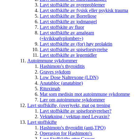
Lavt stoffskifte av nyreproblemer
Lavt stoffskifte av fysisk eller psykisk trauma
Lavt stoffskifte av Borreliose
Lavt stoffskifte av jodmangel
Lavt stoffskite av fluor
Lavt stoffskifte av amalgam
(«kvikksølvplomber»)
Lavt stoffskifte av (for) høy prolaktin
Lavt stoffskifte av spiseforstyrrelse
Lavt stoffskifte av legemidler
Autoimmune sykdommer
Hashimoto's thyroiditis
Graves sykdom
Low Dose Naltrexone (LDN)
Anatabloc (anatabine)
Rituximab
Mat som medisin mot autoimmune sykdomme
Lær om autoimmune sykdommer
Lavt stoffskifte, (over)vekt, mat og trening
Lavt stoffskifte av spiseforstyrrelser?
Vektøkning / vekttap med Levaxin?
Lavt stoffskifte
Hashimoto's thyroiditt (anti-TPO)
Operasjon for Hashimoto's
Lavt Stoffskifte etter Graves