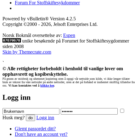
Forum For Stoffskiftesykdommer
Powered by vBulletin® Version 4.2.5
Copyright ©2000 - 2026, Jelsoft Enterprises Ltd.
Norsk Bokmål oversettelse av:
Espen
unike besøkende på Forumet for Stoffskiftesygdommer
siden 2008
Skin by Themecrate.com
`
© Alle rettigheter forbeholdt i henhold til vanlige lover om
opphavsrett og kopibeskyttelse.
På grunn av misbruk og uhemmet kopiering uten å oppgi vår nettside som kilde, vi ikke lenger tillater
bruk av tekster fra våre nettsider på andre nettsider, uten at det på forhånd er innhentet skriftlig tillatelse fra
oss.
Vi kan kontaktes ved å
klikke her
.
Logg inn
Husk meg?
Logg inn
Glemt passordet ditt?
Don't have an account yet?