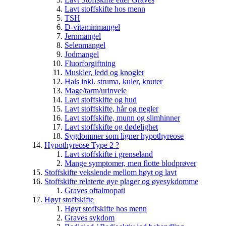
Lavt stoffskifte hos menn
TSH
D-vitaminmangel
Jernmangel
Selenmangel
Jodmangel
Fluorforgiftning
Muskler, ledd og knogler
Hals inkl. struma, kuler, knuter
Mage/tarm/urinveie
Lavt stoffskifte og hud
Lavt stoffskifte, hår og negler
Lavt stoffskifte, munn og slimhinner
Lavt stoffskifte og dødelighet
Sygdommer som ligner hypothyreose
Hypothyreose Type 2 ?
Lavt stoffskifte i grenseland
Mange symptomer, men flotte blodprøver
Stoffskifte vekslende mellom høyt og lavt
Stoffskifte relaterte øye plager og øyesykdomme
Graves oftalmopati
Høyt stoffskifte
Høyt stoffskifte hos menn
Graves sykdom