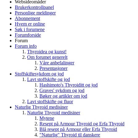
Websideomåder
Brukerkontrollpanel
Personlige meldinger
Abonnement
Hvem er online
Søk i forumene
Forumforside
Forum
Forum info
Thyroidea og kunst!
Om forumet generelt
Våre anbefalinger
Presentasjoner
Stoffskiftesykdom og jod
Lavt stoffskifte og jod
Hashimoto's Thyroiditt og jod
Graves' sykdom og jod
Bøker og artikler om jod
Lavt stoffskifte og fluor
Naturlig Thyroid medisiner
Naturlig Thyroid medisiner
Mytene
Resept på Armour Thyroid og Erfa Thyroid
Blå resept på Armour eller Erfa Thyroid
"Naturlig" Thyroid til danskere