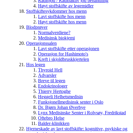
Radiojod / Radioaktiv jod behandling
Høyt stoffskifte av legemidler
Stoffskiftesykdommer hos menn
Lavt stoffskifte hos menn
Høyt stoffskifte hos menn
Blodprøver
Normalverdiene?
Medisinsk biokjemi
Operasjonssalen
Lavt stoffskifte etter operasjonen
Operasjon for Hashimoto's
Kreft i skjoldbruskkjertelen
Hos legen
Thyroid Hell
Advarsler
Breve til legen
Endokrinologer
Thierry Hertoghe
Heggeli Helhetsmedisin
Funksjonellmedisinsk senter i Oslo
Dr. Bjørn Johan Øverbye
Lynx Medisinske Senter i Rolvsøy, Fredrikstad
Oftebro Helse
Balder-klinikken
Hjerneskade av lavt stoffskifte: kognitive, psykiske og