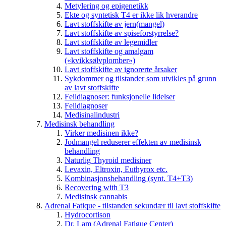
Metylering og epigenetikk
Ekte og syntetisk T4 er ikke lik hverandre
Lavt stoffskifte av jern(mangel)
Lavt stoffskifte av spiseforstyrrelse?
Lavt stoffskifte av legemidler
Lavt stoffskifte og amalgam
(«kvikksølvplomber»)
Lavt stoffskifte av ignorerte årsaker
Sykdommer og tilstander som utvikles på grunn
av lavt stoffskifte
Feildiagnoser: funksjonelle lidelser
Feildiagnoser
Medisinalindustri
Medisinsk behandling
Virker medisinen ikke?
Jodmangel reduserer effekten av medisinsk
behandling
Naturlig Thyroid medisiner
Levaxin, Eltroxin, Euthyrox etc.
Kombinasjonsbehandling (synt. T4+T3)
Recovering with T3
Medisinsk cannabis
Adrenal Fatique - tilstanden sekundær til lavt stoffskifte
Hydrocortison
Dr. Lam (Adrenal Fatigue Center)