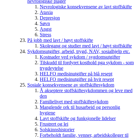
nevrologiske plager
Nevrologiske konsekvensene av lavt stoffskifte
Ataxia
Depresjon
Søvn
Angst
Stress
På jobb med lavt / høyt stoffskifte
Skolegang og studier med lavt / høyt stoffskifte
Sykdomsutgifter, arbeid, trygd, NAV, sosialhjelp etc.
Kostnader ved sykdom / sygdomsutgifter
Tilskudd til fordyret kosthold pga sykdom - som
trygdeytelse
HELFO medisinutgifter på blå resept
HELFO medisinutgifter på hvit resept
Sosiale konsekvensene av stoffskiftesykdom
Å akseptere stoffskiftesykdommen og leve med
den
Familielivet med stoffskiftesykdom
Manglende ork til husarbeid og personlig
hygiene
Lavt stoffskifte og funksjonelle lidelser
Frustrert og lei
Solskinnshistorier
Forbeholdt familie, venner, arbeidskolleger til