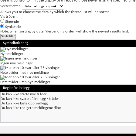
Use this control to limit the display of threads to those newer than the specified time
Sortert etter:
Allows you to choose the data by which the thread list will be sorted.
Vis tråder...
Stigende
Synkende
Note: when sorting by date, 'descending order' will show the newest results first.
Symbolforklaring
Nye meldinger
Ingen nye meldinger
Hete tråder med nye meldinger
Hete tråder uten nye meldinger
Regler for innlegg
Du
kan ikke
starte nye tråder
Du
kan ikke
svare på innlegg / tråder
Du
kan ikke
laste opp vedlegg
Du
kan ikke
redigere meldingene dine