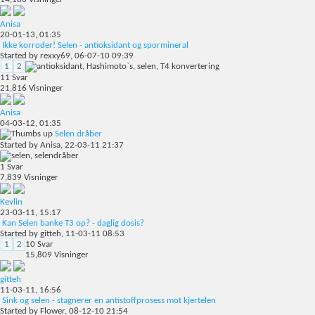
Anisa
20-01-13,
01:35
Ikke korroder! Selen - antioksidant og spormineral
Started by
rexxy69
, 06-07-10 09:39
1
2
11
Svar
21,816
Visninger
Anisa
04-03-12,
01:35
Selen dråber
Started by
Anisa
, 22-03-11 21:37
1
Svar
7,839
Visninger
Kevlin
23-03-11,
15:17
Kan Selen banke T3 op? - daglig dosis?
Started by
gitteh
, 11-03-11 08:53
1
2
10
Svar
15,809
Visninger
gitteh
11-03-11,
16:56
Sink og selen - stagnerer en antistoffprosess mot kjertelen
Started by
Flower
, 08-12-10 21:54