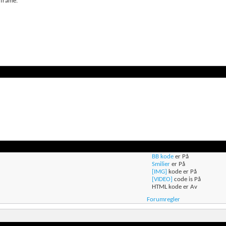
 frame.
BB kode
er
På
Smilier
er
På
[IMG]
kode er
På
[VIDEO]
code is
På
HTML kode er
Av
Forumregler