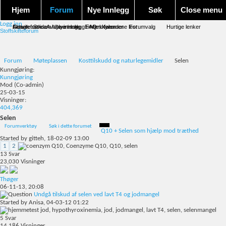
Hjem
Forum
Nye Innlegg
Søk
Close menu
Logg inn
Forum forside
Aktivitet Stream
Google søk
Avansert søk
Nye innlegg
Nye innlegg
Emneskyen
FAQ
Merk forumene lest
Kalender
Forumvalg
Hurtige lenker
Stoffskifteforum
Forum
Møteplassen
Kosttilskudd og naturlegemidler
Selen
Kunngjøring:
Kunngjøring
Mod
(Co-admin)
25-03-15
Visninger:
404,369
Selen
Forumverktøy
Søk i dette forumet
Q10 + Selen som hjælp mod træthed
Started by
gitteh
, 18-02-09 13:00
1
2
13
Svar
23,030
Visninger
Thøger
06-11-13,
20:08
Undgå tilskud af selen ved lavt T4 og jodmangel
Started by
Anisa
, 04-03-12 01:22
5
Svar
14,186
Visninger