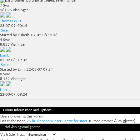
7
Svar
16,095
Visninger
Thomas W H
23-07-09,
00:14
Selen
Started by
Lisbeth
, 02-02-08 11:16
4
Svar
8,853
Visninger
bambi
02-02-08,
19:32
Selen......
Started by
Linn
, 22-03-07 09:24
0
Svar
8,152
Visninger
Linn
22-03-07,
09:24
Forum Information and Options
Users Browsing this Forum
Det er for tiden
25 brukere som leser i dette forumet
. (0 medlemmer & 25 gjester)
Tråd visningsmuligheter
Vis tråder fra...