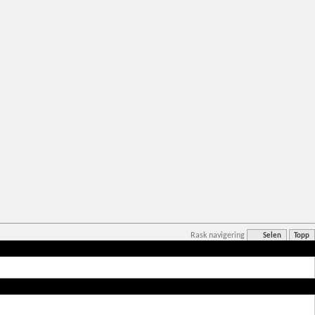
Rask navigering
Selen
Topp