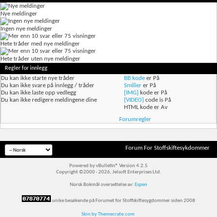
Nye meldinger
Ingen nye meldinger
Hete tråder med nye meldinger
Hete tråder uten nye meldinger
Regler for innlegg
Du
kan ikke
starte nye tråder
BB kode
er
På
Du
kan ikke
svare på innlegg / tråder
Smilier
er
På
Du
kan ikke
laste opp vedlegg
[IMG]
kode er
På
Du
kan ikke
redigere meldingene dine
[VIDEO]
code is
På
HTML kode er
Av
Forumregler
Forum For Stoffskiftesykdommer
Powered by vBulletin® Version 4.2.5
Copyright ©2000 - 2026, Jelsoft Enterprises Ltd.
Norsk Bokmål oversettelse av:
Espen
unike besøkende på Forumet for Stoffskiftesygdommer siden 2008
Skin by Themecrate.com