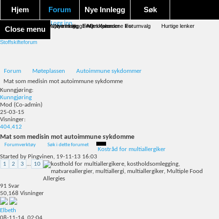
Hjem
Forum
Nye Innlegg
Søk
Logg inn
Forum forside
Aktivitet Stream
Google søk
Avansert søk
Nye innlegg
Nye innlegg
Emneskyen
FAQ
Merk forumene lest
Kalender
Forumvalg
Hurtige lenker
Close menu
Stoffskifteforum
Forum
Møteplassen
Autoimmune sykdommer
Mat som medisin mot autoimmune sykdomme
Kunngjøring:
Kunngjøring
Mod
(Co-admin)
25-03-15
Visninger:
404,412
Mat som medisin mot autoimmune sykdomme
Forumverktøy
Søk i dette forumet
Kostråd for multiallergiker
Started by
Pingvinen
, 19-11-13 16:03
1
2
3
...
10
91
Svar
50,168
Visninger
Elbeth
08-11-14,
02:04