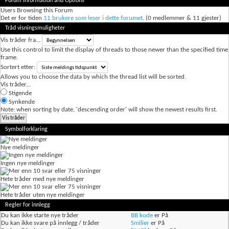
Forum Information and Options
Users Browsing this Forum
Det er for tiden
11 brukere som leser i dette forumet
. (0 medlemmer & 11 gjester)
Tråd visningsmuligheter
Vis tråder fra...
Use this control to limit the display of threads to those newer than the specified time
frame.
Sortert etter:
Allows you to choose the data by which the thread list will be sorted.
Vis tråder...
Stigende
Synkende
Note: when sorting by date, 'descending order' will show the newest results first.
Symbolforklaring
Nye meldinger
Ingen nye meldinger
Hete tråder med nye meldinger
Hete tråder uten nye meldinger
Regler for innlegg
Du
kan ikke
starte nye tråder
BB kode
er
På
Du
kan ikke
svare på innlegg / tråder
Smilier
er
På