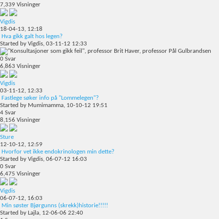
7,339
Visninger
Vigdis
18-04-13,
12:18
Hva gikk galt hos legen?
Started by
Vigdis
, 03-11-12 12:33
0
Svar
6,863
Visninger
Vigdis
03-11-12,
12:33
Fastlege søker info på "Lommelegen"?
Started by
Mumimamma
, 10-10-12 19:51
4
Svar
8,156
Visninger
Sture
12-10-12,
12:59
Hvorfor vet ikke endokrinologen min dette?
Started by
Vigdis
, 06-07-12 16:03
0
Svar
6,475
Visninger
Vigdis
06-07-12,
16:03
Min søster Bjørgunns (skrekk)historie!!!!!
Started by
Lajla
, 12-06-06 22:40