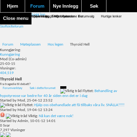
Hjem
Forum
Nye Innlegg
Søk
Logg inn
Forum forside
Aktivitet Stream
Google søk
Avansert søk
Nye innlegg
Nye innlegg
Emneskyen
FAQ
Merk forumene lest
Kalender
Forumvalg
Hurtige lenker
Close menu
Stoffskifteforum
Forum
Møteplassen
Hos legen
Thyroid Hell
Kunngjøring:
Kunngjøring
Mod
(Co-admin)
25-03-15
Visninger:
404,519
Thyroid Hell
Fra tragedie til debatt?
Forumverktøy
Søk i dette forumet
Flyttet:
Behandling av
hypotyreose var bedre for 40 år siden enn det er i dag
Started by
Mod
, 25-04-12 23:52
Flyttet:
Hjälp oss obehandlade att få tillbaks våra liv. SNÄLLA!!!!!
Started by
Mod
, 19-04-12 13:24
Viktig:
Nå kan det være nok!
Started by
Admin
, 10-01-12 14:01
0
Svar
7,297
Visninger