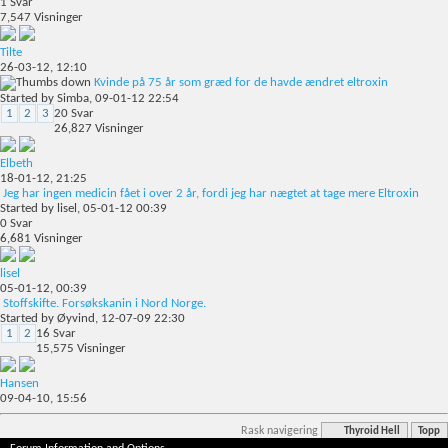
1
Svar
7,547
Visninger
Tilte
26-03-12,
12:10
Kvinde på 75 år som græd for de havde ændret eltroxin
Started by
Simba
, 09-01-12 22:54
1
2
3
20
Svar
26,827
Visninger
Elbeth
18-01-12,
21:25
Jeg har ingen medicin fået i over 2 år, fordi jeg har nægtet at tage mere Eltroxin
Started by
lisel
, 05-01-12 00:39
0
Svar
6,681
Visninger
lisel
05-01-12,
00:39
Stoffskifte. Forsøkskanin i Nord Norge.
Started by
Øyvind
, 12-07-09 22:30
1
2
16
Svar
15,575
Visninger
Hansen
09-04-10,
15:56
Rask navigering
Thyroid Hell
Topp