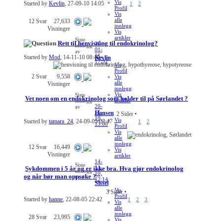
Vis
Started by
Kevlin
, 27-09-10 14:05
1
2
Profil
Vis
alle
12
Svar
27,633
innlegg
Visninger
Vis
artikler
Siste
Rett til henvisning til endokrinolog?
20-
innlegg
01-
av
11,
Started by
Mod
, 14-11-10 08:49
Kevlin
17:52
Vis
Profil
2
Svar
9,558
Vis
alle
Visninger
innlegg
Vis
Siste
Vet noen om en endokrinolog som holder til på Sørlandet ?
artikler
innlegg
20-
av
11-
Hansen
2 Sider
•
10,
Vis
Started by
tamara_24
, 24-09-05 08:47
1
2
13:00
Profil
Vis
alle
innlegg
12
Svar
16,449
Vis
Visninger
artikler
14-
Siste
11-
Sykdommen i 5 år og er ikke bra. Hva gjør endokrinolog
innlegg
10,
og når bør man oppsøke ?
av
12:14
Sissel
Vis
3 Sider
•
Profil
Started by
hanne
, 22-08-05 22:42
1
2
3
Vis
alle
innlegg
28
Svar
23,995
Vis