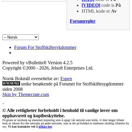
[VIDEO]
code is
På
HTML kode er
Av
Forumregler
Forum For Stoffskiftesykdommer
Powered by vBulletin® Version 4.2.5
Copyright ©2000 - 2026, Jelsoft Enterprises Ltd.
Norsk Bokmål oversettelse av:
Espen
unike besøkende på Forumet for Stoffskiftesygdommer
siden 2008
Skin by Themecrate.com
`
© Alle rettigheter forbeholdt i henhold til vanlige lover om
opphavsrett og kopibeskyttelse.
På grunn av misbruk og uhemmet kopiering uten å oppgi vår nettside som kilde, vi ikke lenger tillater
bruk av tekster fra våre nettsider på andre nettsider, uten at det på forhånd er innhentet skriftlig tillatelse fra
oss.
Vi kan kontaktes ved å
klikke her
.