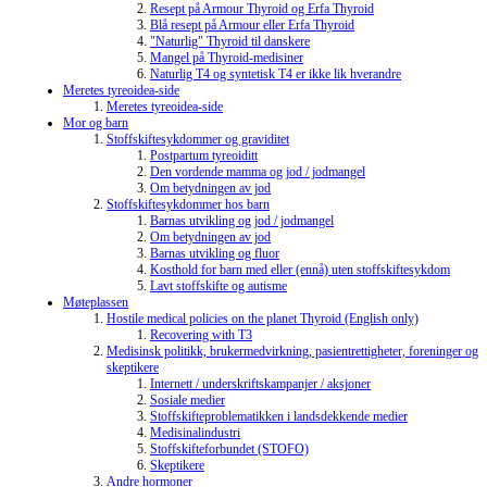
Resept på Armour Thyroid og Erfa Thyroid
Blå resept på Armour eller Erfa Thyroid
"Naturlig" Thyroid til danskere
Mangel på Thyroid-medisiner
Naturlig T4 og syntetisk T4 er ikke lik hverandre
Meretes tyreoidea-side
Meretes tyreoidea-side
Mor og barn
Stoffskiftesykdommer og graviditet
Postpartum tyreoiditt
Den vordende mamma og jod / jodmangel
Om betydningen av jod
Stoffskiftesykdommer hos barn
Barnas utvikling og jod / jodmangel
Om betydningen av jod
Barnas utvikling og fluor
Kosthold for barn med eller (ennå) uten stoffskiftesykdom
Lavt stoffskifte og autisme
Møteplassen
Hostile medical policies on the planet Thyroid (English only)
Recovering with T3
Medisinsk politikk, brukermedvirkning, pasientrettigheter, foreninger og
skeptikere
Internett / underskriftskampanjer / aksjoner
Sosiale medier
Stoffskifteproblematikken i landsdekkende medier
Medisinalindustri
Stoffskifteforbundet (STOFO)
Skeptikere
Andre hormoner