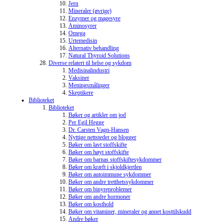
Jern
Mineraler (øvrige)
Enzymer og magesyre
Aminosyrer
Omega
Urtemedisin
Alternativ behandling
Natural Thyroid Solutions
Diverse relatert til helse og sykdom
Medisinalindustri
Vaksiner
Meningsmålinger
Skeptikere
Biblioteket
Biblioteket
Bøker og artikler om jod
Per Egil Hegge
Dr. Carsten Vagn-Hansen
Nyttige nettsteder og blogger
Bøker om lavt stoffskifte
Bøker om høyt stoffskifte
Bøker om barnas stoffskiftesykdommer
Bøker om kræft i skjoldkjertlen
Bøker om autoimmune sykdommer
Bøker om andre tretthetssykdommer
Bøker om binyreproblemer
Bøker om andre hormoner
Bøker om kosthold
Bøker om vitaminer, mineraler og annet kosttilskudd
Andre bøker