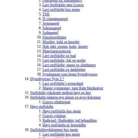
Operasjon for Hashimoto's
Lavt Stoffskifte etter Graves
Lavt stoffskifte hos menn
TSH
D-vitaminmangel
Jernmangel
Selenmangel
Jodmangel
Fluorforgiftning
Muskler, ledd og knogler
Hals inkl. struma, kuler, knuter
Mage/tarm/urinveie
Lavt stoffskifte og hud
Lavt stoffskifte, hår og negler
Lavt stoffskifte, munn og slimhinner
Lavt stoffskifte og dødelighet
Sygdommer som ligner hypothyreose
Hypothyreose Type 2 ?
Lavt stoffskifte i grenseland
Mange symptomer, men flotte blodprøver
Stoffskifte vekslende mellom høyt og lavt
Stoffskifte relaterte øye plager og øyesykdomme
Graves oftalmopati
Høyt stoffskifte
Høyt stoffskifte hos menn
Graves sykdom
Radiojod / Radioaktiv jod behandling
Høyt stoffskifte av legemidler
Stoffskiftesykdommer hos menn
Lavt stoffskifte hos menn