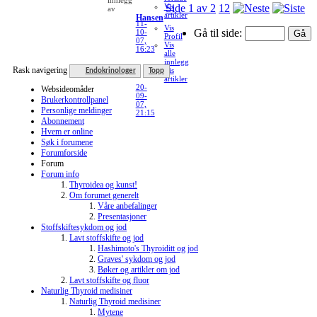
innlegg
Vis
Side 1 av 2
1
2
av
artikler
Hansen
11-
Vis
Gå til side:
10-
Profil
07,
Vis
16:23
alle
innlegg
Rask navigering
Vis
Endokrinologer
Topp
artikler
20-
Websideomåder
09-
Brukerkontrollpanel
07,
Personlige meldinger
21:15
Abonnement
Hvem er online
Søk i forumene
Forumforside
Forum
Forum info
Thyroidea og kunst!
Om forumet generelt
Våre anbefalinger
Presentasjoner
Stoffskiftesykdom og jod
Lavt stoffskifte og jod
Hashimoto's Thyroiditt og jod
Graves' sykdom og jod
Bøker og artikler om jod
Lavt stoffskifte og fluor
Naturlig Thyroid medisiner
Naturlig Thyroid medisiner
Mytene