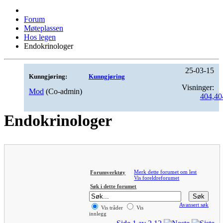
Forum
Møteplassen
Hos legen
Endokrinologer
25-03-15
Kunngjøring:
Kunngjøring
Visninger:
Mod
(Co-admin)
404,40
Endokrinologer
Merk dette forumet om lest
Forumverktøy
Vis foreldreforumet
Søk i dette forumet
Avansert søk
Vis tråder
Vis
innlegg