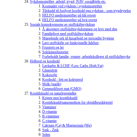
Sykdomsutgifter, arbeid, trygd, NAV, sosialhjelp etc.
Kostnader ved sykdom / sygdomsutgifter
Tilskudd til fordyret kosthold pga sykdom - som trygdeytelse
HELFO medisinutgifter på blå resept
HELFO medisinutgifter på hvit resept
Sosiale konsekvensene av stoffskiftesykdom
Å akseptere stoffskiftesykdommen og leve med den
Familielivet med stoffskiftesykdom
Manglende ork til husarbeid og personlig hygiene
Lavt stoffskifte og funksjonelle lidelser
Frustrert og lei
Solskinnshistorier
Forbeholdt familie, venner, arbeidskolleger til stoffskiftesyke
Helbred og kosthold
Lavkarbo & LCHF (Low Carbs High Fat)
Glutenfritt
Kokosolje
Kosthold - fett og kolesterol
Melk (mælk)
Genmodifisert mat (GMO)
Kosttilskudd og naturlegemidler
Krigen mot kosttilskudd
Kosttilskudd/naturmedisin for skjoldbruskkjertel
Vitaminer
D-vitamin
B-vitaminer
C-vitamin
Calcium (Ca) & Magnesium (Mg)
Sink - Zink
Selen