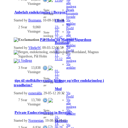
13:00
alle
Visninger
innlegg
Besøk
Siste
Anbefalt endokrinolog i Bergen?
forumets
innlegg
forside
av
Vis
Started by
Bozmann
, 10-09-16 12:08
Elbeth
artikler
Vis
23-
2
Svar
9,060
Profil
10-
Visninger
Vis
Siste
11,
alle
innlegg
23:47
innlegg
Pål Holm og Magnus Sigurdson
av
Vis
Bozmann
artikler
Vis
Started by
VibekeW
, 09-03-12 06:58
14-
Profil
09-
Vis
11,
alle
15:12
innlegg
Vis
3
Svar
13,838
artikler
01-
Visninger
11-
16,
Siste
tips til stoffskiftevennlig fastlege og/eller endokrinolog i
15:05
innlegg
trondheim?
av
Mod
Started by
esmeralda
, 29-05-12 20:32
Vis
Profil
7
Svar
13,700
Vis
alle
Visninger
innlegg
Vis
Siste
Private Endocrinologist in Bergen?
artikler
innlegg
21-
av
03-
Started by
Normenian
, 19-08-13 10:43
Skribent
14,
Vis
06:20
1
Svar
6,834