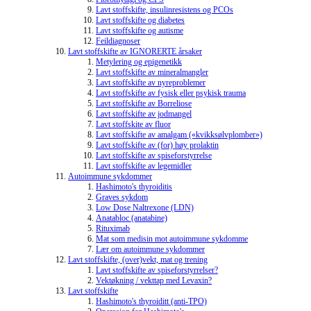
Lavt stoffskifte, insulinresistens og PCOs
Lavt stoffskifte og diabetes
Lavt stoffskifte og autisme
Feildiagnoser
Lavt stoffskifte av IGNORERTE årsaker
Metylering og epigenetikk
Lavt stoffskifte av mineralmangler
Lavt stoffskifte av nyreproblemer
Lavt stoffskifte av fysisk eller psykisk trauma
Lavt stoffskifte av Borreliose
Lavt stoffskifte av jodmangel
Lavt stoffskite av fluor
Lavt stoffskifte av amalgam («kvikksølvplomber»)
Lavt stoffskifte av (for) høy prolaktin
Lavt stoffskifte av spiseforstyrrelse
Lavt stoffskifte av legemidler
Autoimmune sykdommer
Hashimoto's thyroiditis
Graves sykdom
Low Dose Naltrexone (LDN)
Anatabloc (anatabine)
Rituximab
Mat som medisin mot autoimmune sykdomme
Lær om autoimmune sykdommer
Lavt stoffskifte, (over)vekt, mat og trening
Lavt stoffskifte av spiseforstyrrelser?
Vektøkning / vekttap med Levaxin?
Lavt stoffskifte
Hashimoto's thyroiditt (anti-TPO)