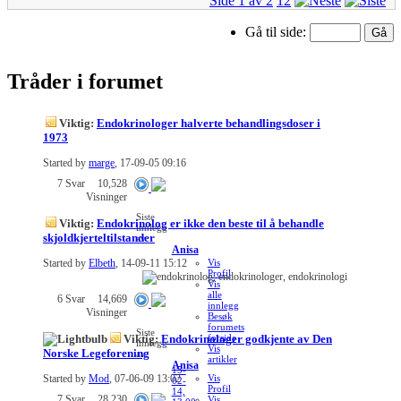
Side 1 av 2
1
2
Gå til side:
Tråder i forumet
Viktig:
Endokrinologer halverte behandlingsdoser i
1973
Started by
marge
, 17-09-05 09:16
7
Svar
10,528
Visninger
Siste
Viktig:
Endokrinolog er ikke den beste til å behandle
innlegg
skjoldkjerteltilstander
av
Anisa
Started by
Elbeth
, 14-09-11 15:12
Vis
Profil
Vis
alle
6
Svar
14,669
innlegg
Visninger
Besøk
forumets
Siste
Viktig:
Endokrinologer godkjente av Den
forside
innlegg
Vis
Norske Legeforening
av
artikler
Anisa
15-
Started by
Mod
, 07-06-09 13:02
Vis
02-
Profil
14,
7
Svar
28,230
Vis