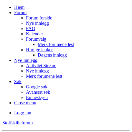
Hjem
Forum
Forum forside
Nye innlegg
FAQ
Kalender
Forumvalg
Merk forumene lest
Hurtige lenker
Dagens innlegg
Nye Innlegg
Aktivitet Stream
Nye innlegg
Merk forumene lest
Søk
Google søk
Avansert søk
Emneskyen
Close menu
Logg inn
Stoffskifteforum