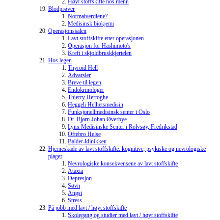
Høyt stoffskifte hos menn
Blodprøver
Normalverdiene?
Medisinsk biokjemi
Operasjonssalen
Lavt stoffskifte etter operasjonen
Operasjon for Hashimoto's
Kreft i skjoldbruskkjertelen
Hos legen
Thyroid Hell
Advarsler
Breve til legen
Endokrinologer
Thierry Hertoghe
Heggeli Helhetsmedisin
Funksjonellmedisinsk senter i Oslo
Dr. Bjørn Johan Øverbye
Lynx Medisinske Senter i Rolvsøy, Fredrikstad
Oftebro Helse
Balder-klinikken
Hjerneskade av lavt stoffskifte: kognitive, psykiske og nevrologiske
plager
Nevrologiske konsekvensene av lavt stoffskifte
Ataxia
Depresjon
Søvn
Angst
Stress
På jobb med lavt / høyt stoffskifte
Skolegang og studier med lavt / høyt stoffskifte