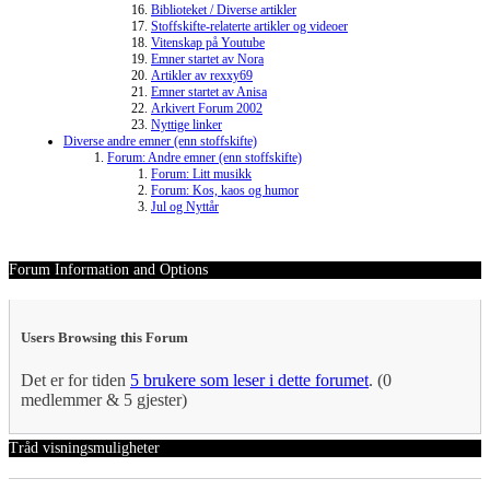
Biblioteket / Diverse artikler
Stoffskifte-relaterte artikler og videoer
Vitenskap på Youtube
Emner startet av Nora
Artikler av rexxy69
Emner startet av Anisa
Arkivert Forum 2002
Nyttige linker
Diverse andre emner (enn stoffskifte)
Forum: Andre emner (enn stoffskifte)
Forum: Litt musikk
Forum: Kos, kaos og humor
Jul og Nyttår
Forum Information and Options
Users Browsing this Forum
Det er for tiden
5 brukere som leser i dette forumet
. (0
medlemmer & 5 gjester)
Tråd visningsmuligheter