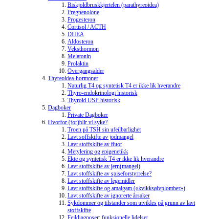
Biskjoldbruskkjertelen (parathyreoidea)
Pregnenolone
Progesteron
Cortisol / ACTH
DHEA
Aldosteron
Veksthormon
Melatonin
Prolaktin
Overgangsalder
Thyreoidea-hormoner
Naturlig T4 og syntetisk T4 er ikke lik hverandre
Thyro-endokrinologi historisk
Thyroid USP historisk
Dagboker
Private Dagboker
Hvorfor (for)blir vi syke?
Troen på TSH sin ufeilbarlighet
Lavt soffskifte av jodmangel
Lavt stoffskifte av fluor
Metylering og epigenetikk
Ekte og syntetisk T4 er ikke lik hverandre
Lavt stoffskifte av jern(mangel)
Lavt stoffskifte av spiseforstyrrelse?
Lavt stoffskifte av legemidler
Lavt stoffskifte og amalgam («kvikksølvplomber»)
Lavt stoffskifte av ignorerte årsaker
Sykdommer og tilstander som utvikles på grunn av lavt
stoffskifte
Feildiagnoser: funksjonelle lidelser