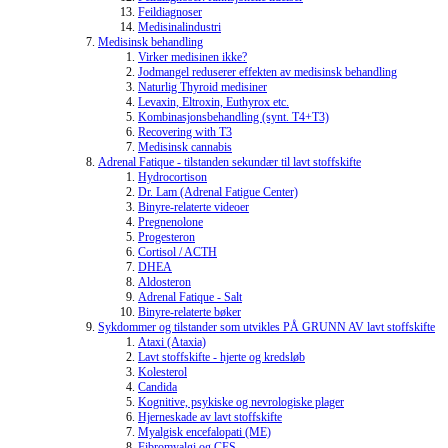
Feildiagnoser
Medisinalindustri
Medisinsk behandling
Virker medisinen ikke?
Jodmangel reduserer effekten av medisinsk behandling
Naturlig Thyroid medisiner
Levaxin, Eltroxin, Euthyrox etc.
Kombinasjonsbehandling (synt. T4+T3)
Recovering with T3
Medisinsk cannabis
Adrenal Fatique - tilstanden sekundær til lavt stoffskifte
Hydrocortison
Dr. Lam (Adrenal Fatigue Center)
Binyre-relaterte videoer
Pregnenolone
Progesteron
Cortisol / ACTH
DHEA
Aldosteron
Adrenal Fatique - Salt
Binyre-relaterte bøker
Sykdommer og tilstander som utvikles PÅ GRUNN AV lavt stoffskifte
Ataxi (Ataxia)
Lavt stoffskifte - hjerte og kredsløb
Kolesterol
Candida
Kognitive, psykiske og nevrologiske plager
Hjerneskade av lavt stoffskifte
Myalgisk encefalopati (ME)
Fibromyalgi og CFS