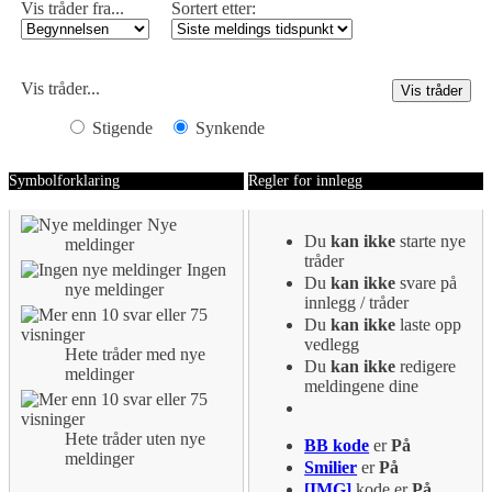
Vis tråder fra...
Sortert etter:
Vis tråder...
Stigende
Synkende
Symbolforklaring
Regler for innlegg
Nye
Du
kan ikke
starte nye
meldinger
tråder
Ingen
Du
kan ikke
svare på
nye meldinger
innlegg / tråder
Du
kan ikke
laste opp
vedlegg
Hete tråder med nye
Du
kan ikke
redigere
meldinger
meldingene dine
Hete tråder uten nye
BB kode
er
På
meldinger
Smilier
er
På
[IMG]
kode er
På