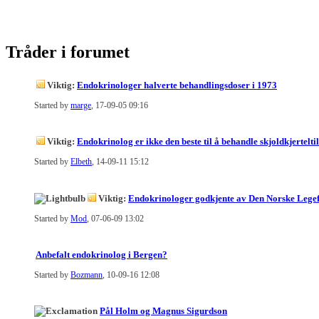
Tråder i forumet
Viktig:
Endokrinologer halverte behandlingsdoser i 1973
Started by
marge
, 17-09-05 09:16
Viktig:
Endokrinolog er ikke den beste til å behandle skjoldkjertelti
Started by
Elbeth
, 14-09-11 15:12
Viktig:
Endokrinologer godkjente av Den Norske Lege
Started by
Mod
, 07-06-09 13:02
Anbefalt endokrinolog i Bergen?
Started by
Bozmann
, 10-09-16 12:08
Pål Holm og Magnus Sigurdson