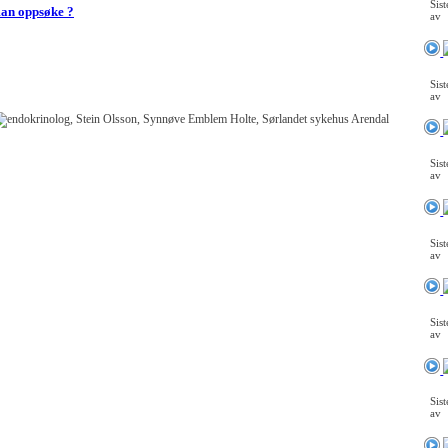
Sis
man oppsøke ?
av
Sis
av
Sis
av
Sis
av
Sis
av
Sis
av