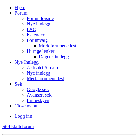
Hjem
Forum
Forum forside
Nye innlegg
FAQ
Kalender
Forumvalg
Merk forumene lest
Hurtige lenker
Dagens innlegg
Nye Innlegg
Aktivitet Stream
Nye innlegg
Merk forumene lest
Søk
Google søk
Avansert søk
Emneskyen
Close menu
Logg inn
Stoffskifteforum