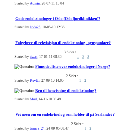
Started by
Admin
, 28-07-11 15:04
Gode endokrinologer i Oslo (Oslofjordklinikken)?
Started by
linda25
, 10-05-10 12:36
Følgebrev til rekvisisjon til endokrinolog - synspunkter?
3 Sider
•
Started by
tiwas
, 17-01-11 08:36
1
2
3
Finns det liste over endokrinologer i Norge?
2 Sider
•
Started by
Kevlin
, 27-09-10 14:05
1
2
Rett til henvisning til endokrinolog?
Started by
Mod
, 14-11-10 08:49
Vet noen om en endokrinolog som holder til på Sørlandet ?
2 Sider
•
Started by
tamara_24
, 24-09-05 08:47
1
2