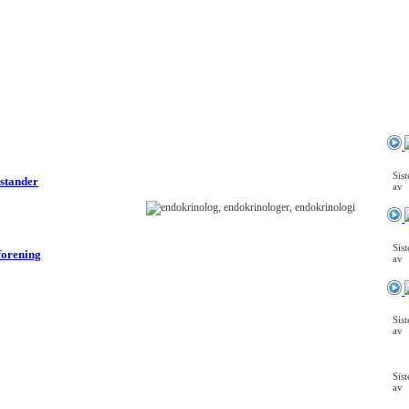
Sis
lstander
av
Sis
forening
av
Sis
av
Sis
av