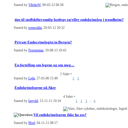
Started by
VibekeW
, 09-03-12 06:58
tips til stoffskiftevennlig fastlege og/eller endokrinolog i trondheim?
Started by
esmeralda
, 29-05-12 20:32
Private Endocrinologist in Bergen?
Started by
Normenian
, 19-08-13 10:43
En fortelling om legene og om meg....
2 Sider
•
Started by
Lajla
, 27-05-06 15:49
1
2
Endokrinologene på Aker
4 Sider
•
Started by
Ingvild
, 15-11-11 10:34
...
1
2
3
4
Vil endokrinologene ikke ha oss?
Started by
Mod
, 04-11-11 08:17