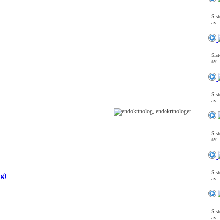
Sis
av
Sis
av
Sis
av
Sis
av
Sis
og)
av
Sis
av