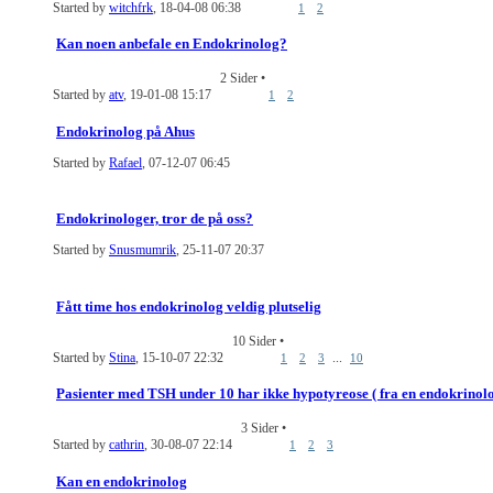
Started by
witchfrk
, 18-04-08 06:38
1
2
Kan noen anbefale en Endokrinolog?
2 Sider
•
Started by
atv
, 19-01-08 15:17
1
2
Endokrinolog på Ahus
Started by
Rafael
, 07-12-07 06:45
Endokrinologer, tror de på oss?
Started by
Snusmumrik
, 25-11-07 20:37
Fått time hos endokrinolog veldig plutselig
10 Sider
•
Started by
Stina
, 15-10-07 22:32
...
1
2
3
10
Pasienter med TSH under 10 har ikke hypotyreose ( fra en endokrinol
3 Sider
•
Started by
cathrin
, 30-08-07 22:14
1
2
3
Kan en endokrinolog