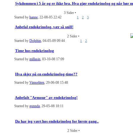
Sykdommen i 5 år og er ikke bra. Hva gjør endokrinolog og når bør 
3 Sider
•
Started by
hanne
, 22-08-05 22:42
1
2
3
Anbefal endokrinolog, vær så snill!
2 Sider
•
Started by
Dolphin
, 04-05-09 09:44
1
2
Time hos endokrinolog
Started by
millasin
, 03-10-08 17:09
Hva skjer på en endokrinolog-time??
Started by
Vimseliten
, 29-06-08 15:48
Anbefalt "Armour" av endokrinolog!
Started by
gunnda
, 29-05-08 18:11
Da har jeg vært hos endokrinolog for første gang..
2 Sider
•