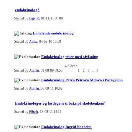
endokrinolog?
Started by
Ingvild
, 01-11-11 08:09
En talende endokrinolog
Started by
Anisa
, 04-03-10 15:58
Endokrinolog truer med afvisning
4 Sider
•
Started by
Admin
, 09-08-09 09:53
...
1
2
3
4
Endokrinolog Petya Petrova Milova i Porsgrunn
Started by
Admin
, 06-09-11 10:02
Endokrinologer og fastlegene tilbake på skolebenken?
Started by
Elbeth
, 13-08-11 14:11
Endokrinolog Ingrid Norheim