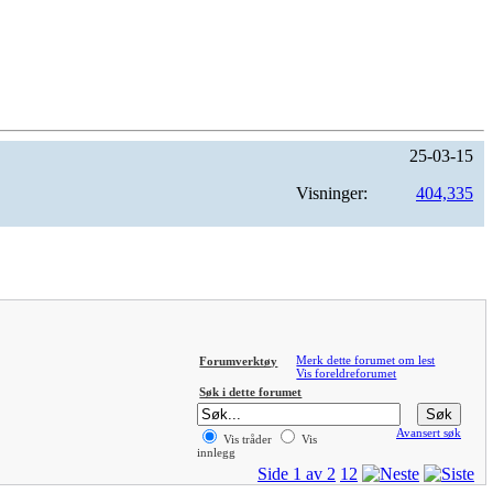
25-03-15
Visninger:
404,335
Merk dette forumet om lest
Forumverktøy
Vis foreldreforumet
Søk i dette forumet
Avansert søk
Vis tråder
Vis
innlegg
Side 1 av 2
1
2