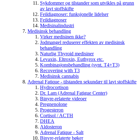
Sykdommer og tilstander som utvikles på grunn
av lavt stoffskifte
Feildiagnoser: funksjonelle lidelser
Feildiagnoser
Medisinalindustri
Medisinsk behandling
Virker medisinen ikke?
Jodmangel reduserer effekten av medisinsk
behandling
Naturlig Thyroid medisiner
Levaxin, Eltroxin, Euthyrox etc.
Kombinasjonsbehandling (synt. T4+T3)
Recovering with T3
Medisinsk cannabis
Adrenal Fatique - tilstanden sekundær til lavt stoffskifte
Hydrocortison
Dr. Lam (Adrenal Fatigue Center)
Binyre-relaterte videoer
Pregnenolone
Progesteron
Cortisol / ACTH
DHEA
Aldosteron
Adrenal Fatique - Salt
Binyre-relaterte bøker