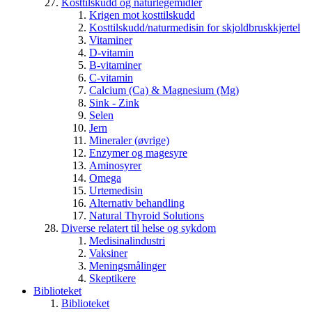
Kosttilskudd og naturlegemidler
Krigen mot kosttilskudd
Kosttilskudd/naturmedisin for skjoldbruskkjertel
Vitaminer
D-vitamin
B-vitaminer
C-vitamin
Calcium (Ca) & Magnesium (Mg)
Sink - Zink
Selen
Jern
Mineraler (øvrige)
Enzymer og magesyre
Aminosyrer
Omega
Urtemedisin
Alternativ behandling
Natural Thyroid Solutions
Diverse relatert til helse og sykdom
Medisinalindustri
Vaksiner
Meningsmålinger
Skeptikere
Biblioteket
Biblioteket