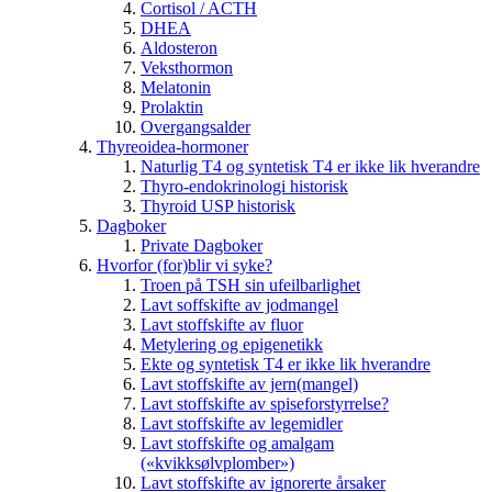
Cortisol / ACTH
DHEA
Aldosteron
Veksthormon
Melatonin
Prolaktin
Overgangsalder
Thyreoidea-hormoner
Naturlig T4 og syntetisk T4 er ikke lik hverandre
Thyro-endokrinologi historisk
Thyroid USP historisk
Dagboker
Private Dagboker
Hvorfor (for)blir vi syke?
Troen på TSH sin ufeilbarlighet
Lavt soffskifte av jodmangel
Lavt stoffskifte av fluor
Metylering og epigenetikk
Ekte og syntetisk T4 er ikke lik hverandre
Lavt stoffskifte av jern(mangel)
Lavt stoffskifte av spiseforstyrrelse?
Lavt stoffskifte av legemidler
Lavt stoffskifte og amalgam
(«kvikksølvplomber»)
Lavt stoffskifte av ignorerte årsaker