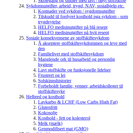
Skolegang og studier med lavt / høyt stoffskifte
Sykdomsutgifter, arbeid, trygd, NAV, sosialhjelp etc.
Kostnader ved sykdom / sygdomsutgifter
Tilskudd til fordyret kosthold pga sykdom - som
trygdeytelse
HELFO medisinutgifter på blå resept
HELFO medisinutgifter på hvit resept
Sosiale konsekvensene av stoffskiftesykdom
Å akseptere stoffskiftesykdommen og leve med
den
Familielivet med stoffskiftesykdom
Manglende ork til husarbeid og personlig
hygiene
Lavt stoffskifte og funksjonelle lidelser
Frustrert og lei
Solskinnshistorier
Forbeholdt familie, venner, arbeidskolleger til
stoffskiftesyke
Helbred og kosthold
Lavkarbo & LCHF (Low Carbs High Fat)
Glutenfritt
Kokosolje
Kosthold - fett og kolesterol
Melk (mælk)
Genmodifisert mat (GMO)