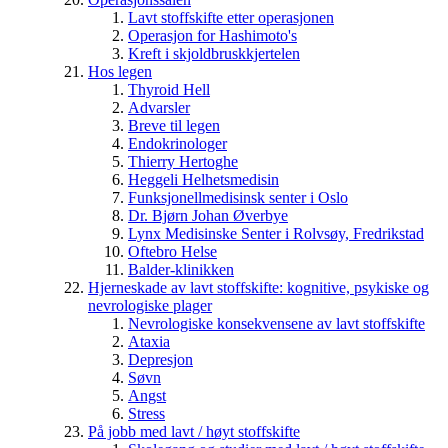
Lavt stoffskifte etter operasjonen
Operasjon for Hashimoto's
Kreft i skjoldbruskkjertelen
Hos legen
Thyroid Hell
Advarsler
Breve til legen
Endokrinologer
Thierry Hertoghe
Heggeli Helhetsmedisin
Funksjonellmedisinsk senter i Oslo
Dr. Bjørn Johan Øverbye
Lynx Medisinske Senter i Rolvsøy, Fredrikstad
Oftebro Helse
Balder-klinikken
Hjerneskade av lavt stoffskifte: kognitive, psykiske og
nevrologiske plager
Nevrologiske konsekvensene av lavt stoffskifte
Ataxia
Depresjon
Søvn
Angst
Stress
På jobb med lavt / høyt stoffskifte