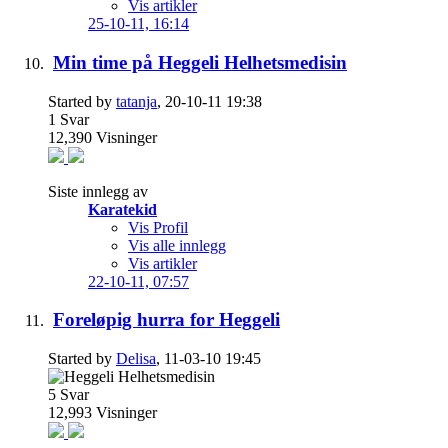
Vis artikler
25-10-11,
16:14
Min time på Heggeli Helhetsmedisin
Started by
tatanja
, 20-10-11 19:38
1
Svar
12,390
Visninger
Siste innlegg av
Karatekid
Vis Profil
Vis alle innlegg
Vis artikler
22-10-11,
07:57
Foreløpig hurra for Heggeli
Started by
Delisa
, 11-03-10 19:45
5
Svar
12,993
Visninger