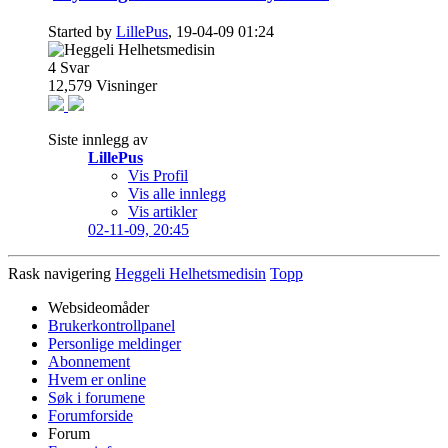
Started by
LillePus
, 19-04-09 01:24
4
Svar
12,579
Visninger
Siste innlegg av
LillePus
Vis Profil
Vis alle innlegg
Vis artikler
02-11-09,
20:45
Rask navigering
Heggeli Helhetsmedisin
Topp
Websideomåder
Brukerkontrollpanel
Personlige meldinger
Abonnement
Hvem er online
Søk i forumene
Forumforside
Forum