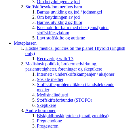
Om betydningen av jod
Stoffskiftesykdommer hos barn
Barnas utvikling og jod / jodmangel
Om betydningen av jod
Barnas utvikling og fluor
Kosthold for barn med eller (ennå) uten
stoffskiftesykdom
Lavt stoffskifte og autisme
Møteplassen
Hostile medical policies on the planet Thyroid (English
only)
Recovering with T3
Medisinsk politikk, brukermedvirkning,
pasientrettigheter, foreninger og skeptikere
Internett / underskriftskampanjer / aksjoner
Sosiale medier
Stoffskifteproblematikken i landsdekkende
medier
Medisinalindustri
Stoffskifteforbundet (STOFO)
Skeptikere
Andre hormoner
Biskjoldbruskkjertelen (parathyreoidea)
Pregnenolone
Progesteron