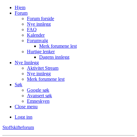
Hjem
Forum
Forum forside
Nye innlegg
FAQ
Kalender
Forumvalg
Merk forumene lest
Hurtige lenker
Dagens innlegg
Nye Innlegg
Aktivitet Stream
Nye innlegg
Merk forumene lest
Søk
Google søk
Avansert søk
Emneskyen
Close menu
Logg inn
Stoffskifteforum