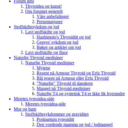
Forum info
Thyroidea og kunst!
Om forumet generelt
Våre anbefalinger
Presentasjoner
Stoffskiftesykdom og jod
Lavt stoffskifte og jod
Hashimoto's Thyroiditt og jod
Graves' sykdom og jod
Bøker og artikler om jod
Lavt stoffskifte og fluor
Naturlig Thyroid medisiner
Naturlig Thyroid medisiner
Mytene
Resept på Armour Thyroid og Erfa Thyroid
Blå resept på Armour eller Erfa Thyroid
"Naturlig" Thyroid til danskere
Mangel på Thyroid-medisiner
Naturlig T4 og syntetisk T4 er ikke lik hverandre
Meretes tyreoidea-side
Meretes tyreoidea-side
Mor og barn
Stoffskiftesykdommer og graviditet
Postpartum tyreoiditt
Den vordende mamma og jod / jodmangel