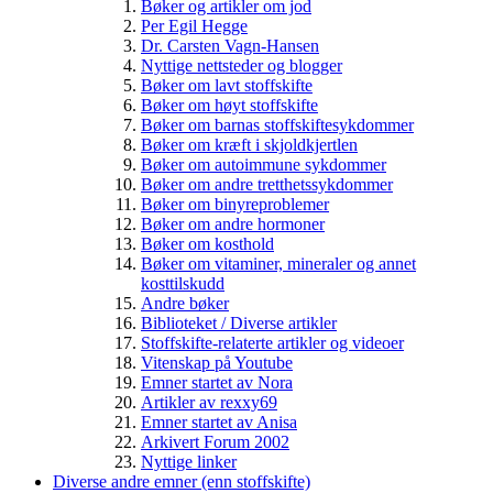
Bøker og artikler om jod
Per Egil Hegge
Dr. Carsten Vagn-Hansen
Nyttige nettsteder og blogger
Bøker om lavt stoffskifte
Bøker om høyt stoffskifte
Bøker om barnas stoffskiftesykdommer
Bøker om kræft i skjoldkjertlen
Bøker om autoimmune sykdommer
Bøker om andre tretthetssykdommer
Bøker om binyreproblemer
Bøker om andre hormoner
Bøker om kosthold
Bøker om vitaminer, mineraler og annet
kosttilskudd
Andre bøker
Biblioteket / Diverse artikler
Stoffskifte-relaterte artikler og videoer
Vitenskap på Youtube
Emner startet av Nora
Artikler av rexxy69
Emner startet av Anisa
Arkivert Forum 2002
Nyttige linker
Diverse andre emner (enn stoffskifte)