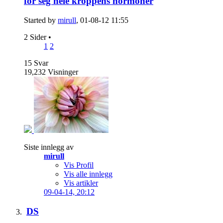
for seg hele kroppens hormoner
Started by
mirull
, 01-08-12 11:55
2 Sider
•
1
2
15
Svar
19,232
Visninger
Siste innlegg av
mirull
Vis Profil
Vis alle innlegg
Vis artikler
09-04-14,
20:12
DS