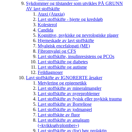
Sykdommer og tilstander som utvikles PÅ GRUNN
AV lavt stoffskifte
Ataxi (Ataxia)
Lavt stoffskifte - hjerte og kredsløb
Kolesterol
Candida
Kognitive, psykiske og nevrologiske plager
Hjerneskade av lavt stoffskifte
Myalgisk encefalopati (ME)
Fibromyalgi og CFS
Lavt stoffskifte, insulinresistens og PCOs
Lavt stoffskifte og diabetes
Lavt stoffskifte og autisme
Feildiagnoser
Lavt stoffskifte av IGNORERTE årsaker
Metylering og epigenetikk
Lavt stoffskifte av mineralmangler
Lavt stoffskifte av nyreproblemer
Lavt stoffskifte av fysisk eller psykisk trauma
Lavt stoffskifte av Borreliose
Lavt stoffskifte av jodmangel
Lavt stoffskite av fluor
Lavt stoffskifte av amalgam
(«kvikksølvplomber»)
Lavt stoffskifte av (for) høy prolaktin