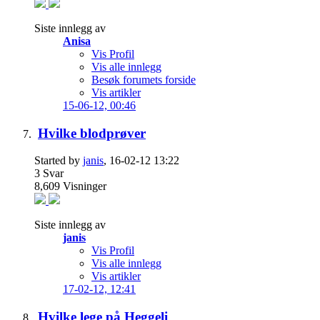
Siste innlegg av
Anisa
Vis Profil
Vis alle innlegg
Besøk forumets forside
Vis artikler
15-06-12,
00:46
Hvilke blodprøver
Started by
janis
, 16-02-12 13:22
3
Svar
8,609
Visninger
Siste innlegg av
janis
Vis Profil
Vis alle innlegg
Vis artikler
17-02-12,
12:41
Hvilke lege på Heggeli