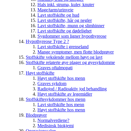
Hals inkl. struma, kuler, knuter
Mage/tarm/urinveie
Lavt stoffskifte og hud
Lavt stoffskifte, hår og negler
Lavt stoffskifte, munn og slimhinner
Lavt stoffskifte og dødelighet
Sygdommer som ligner hypothyreose
Hypothyreose Type 2 ?
Lavt stoffskifte i grenseland
Mange symptomer, men flotte blodprøver
Stoffskifte vekslende mellom høyt og lavt
Stoffskifte relaterte øye plager og øyesykdomme
Graves oftalmopati
Høyt stoffskifte
Høyt stoffskifte hos menn
Graves sykdom
Radiojod / Radioaktiv jod behandling
Høyt stoffskifte av legemidler
Stoffskiftesykdommer hos menn
Lavt stoffskifte hos menn
Høyt stoffskifte hos menn
Blodprøver
Normalverdiene?
Medisinsk biokjemi
Operasjonssalen