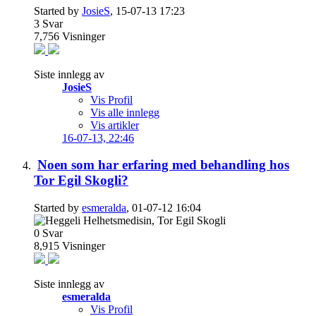
Started by
JosieS
, 15-07-13 17:23
3
Svar
7,756
Visninger
Siste innlegg av
JosieS
Vis Profil
Vis alle innlegg
Vis artikler
16-07-13,
22:46
Noen som har erfaring med behandling hos
Tor Egil Skogli?
Started by
esmeralda
, 01-07-12 16:04
0
Svar
8,915
Visninger
Siste innlegg av
esmeralda
Vis Profil