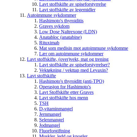
Lavt stoffskifte av spiseforstyrrelse
Lavt stoffskifte av legemidler
Autoimmune sykdommer
Hashimoto's thyroiditis
Graves sykdom
Low Dose Naltrexone (LDN)
Anatabloc (anatabine)
Rituximab
Mat som medisin mot autoimmune sykdomme
Lær om autoimmune sykdommer
Lavt stoffskifte, (over)vekt, mat og trening
Lavt stoffskifte av spiseforstyrrelser?
Vektøkning / vekttap med Levaxin?
Lavt stoffskifte
Hashimoto's thyroiditt (anti-TPO)
Operasjon for Hashimoto's
Lavt Stoffskifte etter Graves
Lavt stoffskifte hos menn
TSH
D-vitaminmangel
Jernmangel
Selenmangel
Jodmangel
Fluorforgiftning
Muskler, ledd og knogler