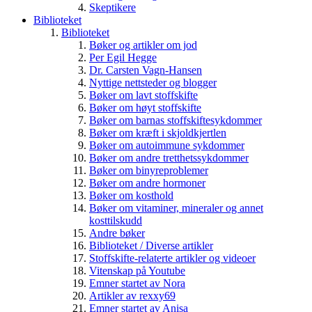
Skeptikere
Biblioteket
Biblioteket
Bøker og artikler om jod
Per Egil Hegge
Dr. Carsten Vagn-Hansen
Nyttige nettsteder og blogger
Bøker om lavt stoffskifte
Bøker om høyt stoffskifte
Bøker om barnas stoffskiftesykdommer
Bøker om kræft i skjoldkjertlen
Bøker om autoimmune sykdommer
Bøker om andre tretthetssykdommer
Bøker om binyreproblemer
Bøker om andre hormoner
Bøker om kosthold
Bøker om vitaminer, mineraler og annet
kosttilskudd
Andre bøker
Biblioteket / Diverse artikler
Stoffskifte-relaterte artikler og videoer
Vitenskap på Youtube
Emner startet av Nora
Artikler av rexxy69
Emner startet av Anisa