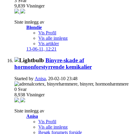
3
Svar
9,839
Visninger
Siste innlegg av
Blondie
Vis Profil
Vis alle innlegg
Vis artikler
13-06-11,
12:21
Binyre-skade af
hormonforstyrrende kemikalier
Started by
Anisa
, 20-02-10 23:48
0
Svar
8,938
Visninger
Siste innlegg av
Anisa
Vis Profil
Vis alle innlegg
Besøk forumets forside