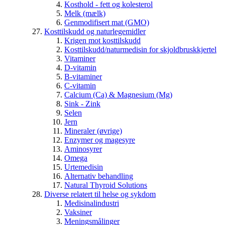
Kosthold - fett og kolesterol
Melk (mælk)
Genmodifisert mat (GMO)
Kosttilskudd og naturlegemidler
Krigen mot kosttilskudd
Kosttilskudd/naturmedisin for skjoldbruskkjertel
Vitaminer
D-vitamin
B-vitaminer
C-vitamin
Calcium (Ca) & Magnesium (Mg)
Sink - Zink
Selen
Jern
Mineraler (øvrige)
Enzymer og magesyre
Aminosyrer
Omega
Urtemedisin
Alternativ behandling
Natural Thyroid Solutions
Diverse relatert til helse og sykdom
Medisinalindustri
Vaksiner
Meningsmålinger