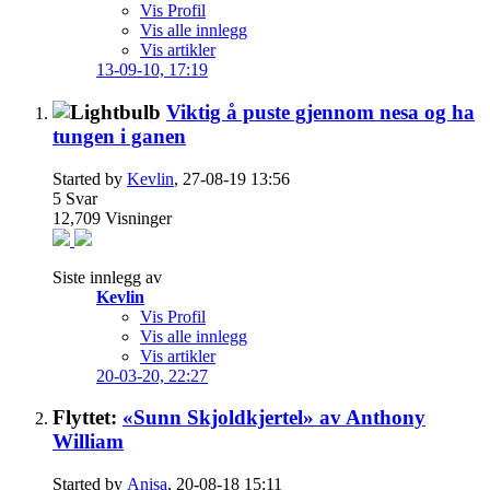
Vis Profil
Vis alle innlegg
Vis artikler
13-09-10,
17:19
Viktig å puste gjennom nesa og ha
tungen i ganen
Started by
Kevlin
, 27-08-19 13:56
5
Svar
12,709
Visninger
Siste innlegg av
Kevlin
Vis Profil
Vis alle innlegg
Vis artikler
20-03-20,
22:27
Flyttet:
«Sunn Skjoldkjertel» av Anthony
William
Started by
Anisa
, 20-08-18 15:11