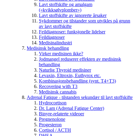
Lavt stoffskifte og amalgam
(«kvikksølvplomber»)
Lavt stoffskifte av ignorerte årsaker
Sykdommer og tilstander som utvikles på grunn
av lavt stoffskifte
Feildiagnoser: funksjonelle lidelser
Feildiagnoser
Medisinalindustri
Medisinsk behandling
Virker medisinen ikke?
Jodmangel reduserer effekten av medisinsk
behandling
Naturlig Thyroid medisiner
Levaxin, Eltroxin, Euthyrox etc.
Kombinasjonsbehandling (synt. T4+T3)
Recovering with T3
Medisinsk cannabis
Adrenal Fatique - tilstanden sekundær til lavt stoffskifte
Hydrocortison
Dr. Lam (Adrenal Fatigue Center)
Binyre-relaterte videoer
Pregnenolone
Progesteron
Cortisol / ACTH
DHEA