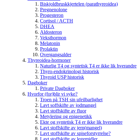
Biskjoldbruskkjertelen (parathyreoidea)
Pregnenolone
Progesteron
Cortisol / ACTH
DHEA
Aldosteron
Veksthormon
Melatonin
Prolaktin
Overgangsalder
Thyreoidea-hormoner
Naturlig T4 og syntetisk T4 er ikke lik hverandre
Thyro-endokrinologi historisk
Thyroid USP historisk
Dagboker
Private Dagboker
Hvorfor (for)blir vi syke?
Troen på TSH sin ufeilbarlighet
Lavt soffskifte av jodmangel
Lavt stoffskifte av fluor
Metylering og epigenetikk
Ekte og syntetisk T4 er ikke lik hverandre
Lavt stoffskifte av jern(mangel)
Lavt stoffskifte av spiseforstyrrelse?
Lavt stoffskifte av legemidler