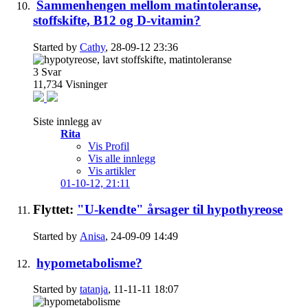
Sammenhengen mellom matintoleranse,
stoffskifte, B12 og D-vitamin?
Started by
Cathy
, 28-09-12 23:36
3
Svar
11,734
Visninger
Siste innlegg av
Rita
Vis Profil
Vis alle innlegg
Vis artikler
01-10-12,
21:11
Flyttet:
"U-kendte" årsager til hypothyreose
Started by
Anisa
, 24-09-09 14:49
hypometabolisme?
Started by
tatanja
, 11-11-11 18:07