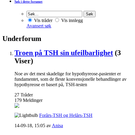
Søk i dette forumet
Vis tråder
Vis innlegg
Avansert søk
Underforum
Troen på TSH sin ufeilbarlighet
(3
Viser)
Noe av det mest skadelige for hypothyreose-pasienter er
fundamentet, som de fleste konvensjonelle behandlinger av
hypothyreose er basert på, TSH-testen
27
Tråder
179
Meldinger
Forårs-TSH og Helårs-TSH
14-09-18,
15:05
av
Anisa