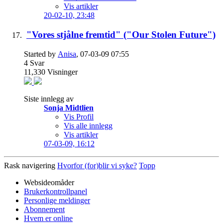
Vis artikler
20-02-10,
23:48
"Vores stjålne fremtid" ("Our Stolen Future")
Started by
Anisa
, 07-03-09 07:55
4
Svar
11,330
Visninger
Siste innlegg av
Sonja Midtlien
Vis Profil
Vis alle innlegg
Vis artikler
07-03-09,
16:12
Rask navigering
Hvorfor (for)blir vi syke?
Topp
Websideomåder
Brukerkontrollpanel
Personlige meldinger
Abonnement
Hvem er online