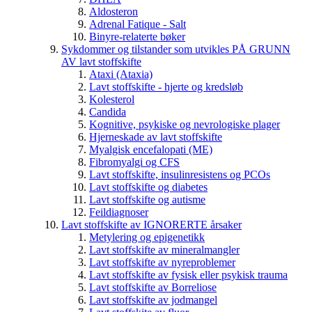
Aldosteron
Adrenal Fatique - Salt
Binyre-relaterte bøker
Sykdommer og tilstander som utvikles PÅ GRUNN
AV lavt stoffskifte
Ataxi (Ataxia)
Lavt stoffskifte - hjerte og kredsløb
Kolesterol
Candida
Kognitive, psykiske og nevrologiske plager
Hjerneskade av lavt stoffskifte
Myalgisk encefalopati (ME)
Fibromyalgi og CFS
Lavt stoffskifte, insulinresistens og PCOs
Lavt stoffskifte og diabetes
Lavt stoffskifte og autisme
Feildiagnoser
Lavt stoffskifte av IGNORERTE årsaker
Metylering og epigenetikk
Lavt stoffskifte av mineralmangler
Lavt stoffskifte av nyreproblemer
Lavt stoffskifte av fysisk eller psykisk trauma
Lavt stoffskifte av Borreliose
Lavt stoffskifte av jodmangel