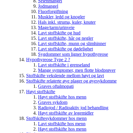
Selenmangel
Jodmangel
Fluorforgiftning
Muskler, ledd og knogler
Hals inkl. struma, kuler, knuter
Mage/tarm/urinveie
Lavt stoffskifte og hud
Lavt stoffskifte, hår og negler
Lavt stoffskifte, munn og slimhinner
Lavt stoffskifte og dødelighet
Sygdommer som ligner hypothyreose
Hypothyreose Type 2 ?
Lavt stoffskifte i grenseland
Mange symptomer, men flotte blodprøver
Stoffskifte vekslende mellom høyt og lavt
Stoffskifte relaterte øye plager og øyesykdomme
Graves oftalmopati
Høyt stoffskifte
Høyt stoffskifte hos menn
Graves sykdom
Radiojod / Radioaktiv jod behandling
Høyt stoffskifte av legemidler
Stoffskiftesykdommer hos menn
Lavt stoffskifte hos menn
Høyt stoffskifte hos menn