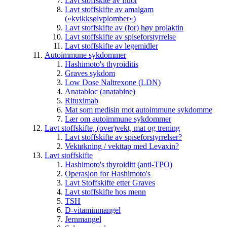
Lavt stoffskite av fluor
Lavt stoffskifte av amalgam
(«kvikksølvplomber»)
Lavt stoffskifte av (for) høy prolaktin
Lavt stoffskifte av spiseforstyrrelse
Lavt stoffskifte av legemidler
Autoimmune sykdommer
Hashimoto's thyroiditis
Graves sykdom
Low Dose Naltrexone (LDN)
Anatabloc (anatabine)
Rituximab
Mat som medisin mot autoimmune sykdomme
Lær om autoimmune sykdommer
Lavt stoffskifte, (over)vekt, mat og trening
Lavt stoffskifte av spiseforstyrrelser?
Vektøkning / vekttap med Levaxin?
Lavt stoffskifte
Hashimoto's thyroiditt (anti-TPO)
Operasjon for Hashimoto's
Lavt Stoffskifte etter Graves
Lavt stoffskifte hos menn
TSH
D-vitaminmangel
Jernmangel