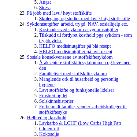
Angst
Stress
På jobb med lavt / høyt stoffskifte
Skolegang og studier med lavt / høyt stoffskifte
Sykdomsutgifter, arbeid, trygd, NAV, sosialhjelp etc.
Kostnader ved sykdom / sygdomsutgifter
Tilskudd til fordyret kosthold pga sykdom - som
trygdeytelse
HELFO medisinutgifter på blå resept
HELFO medisinutgifter på hvit resept
Sosiale konsekvensene av stoffskiftesykdom
Å akseptere stoffskiftesykdommen og leve med
den
Familielivet med stoffskiftesykdom
Manglende ork til husarbeid og personlig
hygiene
Lavt stoffskifte og funksjonelle lidelser
Frustrert og lei
Solskinnshistorier
Forbeholdt familie, venner, arbeidskolleger til
stoffskiftesyke
Helbred og kosthold
Lavkarbo & LCHF (Low Carbs High Fat)
Glutenfritt
Kokosolje