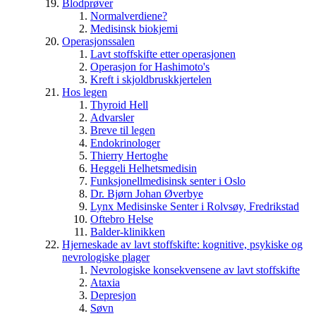
Blodprøver
Normalverdiene?
Medisinsk biokjemi
Operasjonssalen
Lavt stoffskifte etter operasjonen
Operasjon for Hashimoto's
Kreft i skjoldbruskkjertelen
Hos legen
Thyroid Hell
Advarsler
Breve til legen
Endokrinologer
Thierry Hertoghe
Heggeli Helhetsmedisin
Funksjonellmedisinsk senter i Oslo
Dr. Bjørn Johan Øverbye
Lynx Medisinske Senter i Rolvsøy, Fredrikstad
Oftebro Helse
Balder-klinikken
Hjerneskade av lavt stoffskifte: kognitive, psykiske og
nevrologiske plager
Nevrologiske konsekvensene av lavt stoffskifte
Ataxia
Depresjon
Søvn