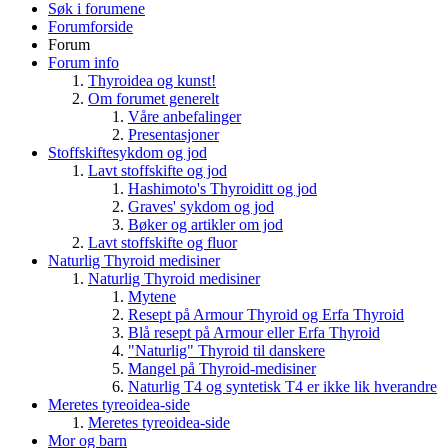
Søk i forumene
Forumforside
Forum
Forum info
Thyroidea og kunst!
Om forumet generelt
Våre anbefalinger
Presentasjoner
Stoffskiftesykdom og jod
Lavt stoffskifte og jod
Hashimoto's Thyroiditt og jod
Graves' sykdom og jod
Bøker og artikler om jod
Lavt stoffskifte og fluor
Naturlig Thyroid medisiner
Naturlig Thyroid medisiner
Mytene
Resept på Armour Thyroid og Erfa Thyroid
Blå resept på Armour eller Erfa Thyroid
"Naturlig" Thyroid til danskere
Mangel på Thyroid-medisiner
Naturlig T4 og syntetisk T4 er ikke lik hverandre
Meretes tyreoidea-side
Meretes tyreoidea-side
Mor og barn