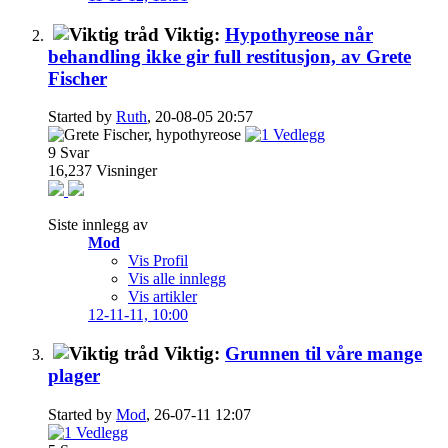
Viktig:
Hypothyreose når
behandling ikke gir full restitusjon, av Grete
Fischer
Started by
Ruth
, 20-08-05 20:57
9
Svar
16,237
Visninger
Siste innlegg av
Mod
Vis Profil
Vis alle innlegg
Vis artikler
12-11-11,
10:00
Viktig:
Grunnen til våre mange
plager
Started by
Mod
, 26-07-11 12:07