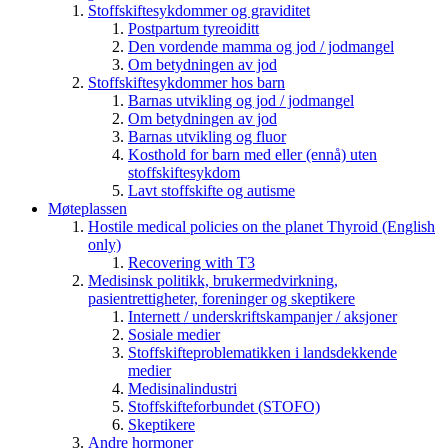
Stoffskiftesykdommer og graviditet
Postpartum tyreoiditt
Den vordende mamma og jod / jodmangel
Om betydningen av jod
Stoffskiftesykdommer hos barn
Barnas utvikling og jod / jodmangel
Om betydningen av jod
Barnas utvikling og fluor
Kosthold for barn med eller (ennå) uten
stoffskiftesykdom
Lavt stoffskifte og autisme
Møteplassen
Hostile medical policies on the planet Thyroid (English
only)
Recovering with T3
Medisinsk politikk, brukermedvirkning,
pasientrettigheter, foreninger og skeptikere
Internett / underskriftskampanjer / aksjoner
Sosiale medier
Stoffskifteproblematikken i landsdekkende
medier
Medisinalindustri
Stoffskifteforbundet (STOFO)
Skeptikere
Andre hormoner