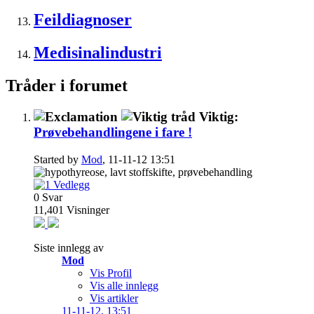
Feildiagnoser
Medisinalindustri
Tråder i forumet
Viktig:
Prøvebehandlingene i fare !
Started by
Mod
, 11-11-12 13:51
0
Svar
11,401
Visninger
Siste innlegg av
Mod
Vis Profil
Vis alle innlegg
Vis artikler
11-11-12,
13:51