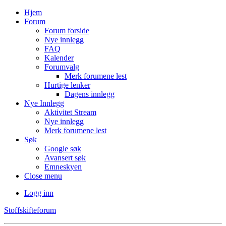
Hjem
Forum
Forum forside
Nye innlegg
FAQ
Kalender
Forumvalg
Merk forumene lest
Hurtige lenker
Dagens innlegg
Nye Innlegg
Aktivitet Stream
Nye innlegg
Merk forumene lest
Søk
Google søk
Avansert søk
Emneskyen
Close menu
Logg inn
Stoffskifteforum