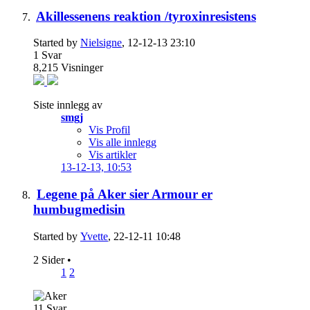
Akillessenens reaktion /tyroxinresistens
Started by
Nielsigne
, 12-12-13 23:10
1
Svar
8,215
Visninger
Siste innlegg av
smgj
Vis Profil
Vis alle innlegg
Vis artikler
13-12-13,
10:53
Legene på Aker sier Armour er
humbugmedisin
Started by
Yvette
, 22-12-11 10:48
2 Sider
•
1
2
11
Svar