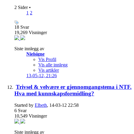
2 Sider
•
1
2
18
Svar
19,269
Visninger
Siste innlegg av
Nielsigne
Vis Profil
Vis alle innlegg
Vis artikler
13-05-12,
21:26
Trivsel & velvære er gjennomgangstema i NTF.
Hva med kunnskapsformidling?
Started by
Elbeth
, 14-03-12 22:58
6
Svar
10,549
Visninger
Siste innlegg av