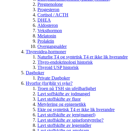
Pregnenolone
Progesteron
Cortisol / ACTH
DHEA
Aldosteron
Veksthormon
Melatonin
Prolaktin
Overgangsalder
Thyreoidea-hormoner
Naturlig T4 og syntetisk T4 er ikke lik hverandre
Thyro-endokrinologi historisk
Thyroid USP historisk
Dagboker
Private Dagboker
Hvorfor (for)blir vi syke?
Troen på TSH sin ufeilbarlighet
Lavt soffskifte av jodmangel
Lavt stoffskifte av fluor
Metylering og epigenetikk
Ekte og syntetisk T4 er ikke lik hverandre
Lavt stoffskifte av jern(mangel)
Lavt stoffskifte av spiseforstyrrelse?
Lavt stoffskifte av legemidler
Lavt stoffskifte og amalgam