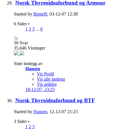
Norsk Thyreoideaforbund og Armour
Started by
BenteB
, 03-12-07 12:38
6 Sider
•
1
2
3
...
6
50
Svar
35,646
Visninger
Siste innlegg av
Hansen
Vis Profil
Vis alle innlegg
Vis artikler
18-12-07,
23:25
Norsk Thyroideaforbund og BTF
Started by
Hansen
, 12-12-07 21:23
3 Sider
•
1
2
3