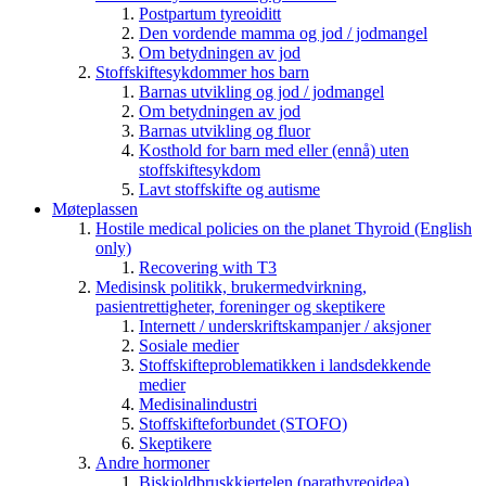
Postpartum tyreoiditt
Den vordende mamma og jod / jodmangel
Om betydningen av jod
Stoffskiftesykdommer hos barn
Barnas utvikling og jod / jodmangel
Om betydningen av jod
Barnas utvikling og fluor
Kosthold for barn med eller (ennå) uten
stoffskiftesykdom
Lavt stoffskifte og autisme
Møteplassen
Hostile medical policies on the planet Thyroid (English
only)
Recovering with T3
Medisinsk politikk, brukermedvirkning,
pasientrettigheter, foreninger og skeptikere
Internett / underskriftskampanjer / aksjoner
Sosiale medier
Stoffskifteproblematikken i landsdekkende
medier
Medisinalindustri
Stoffskifteforbundet (STOFO)
Skeptikere
Andre hormoner
Biskjoldbruskkjertelen (parathyreoidea)