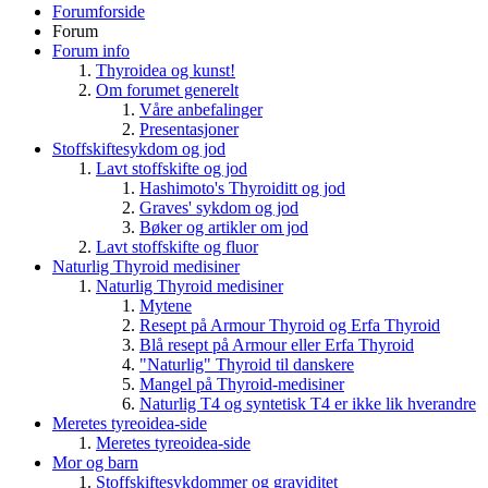
Forumforside
Forum
Forum info
Thyroidea og kunst!
Om forumet generelt
Våre anbefalinger
Presentasjoner
Stoffskiftesykdom og jod
Lavt stoffskifte og jod
Hashimoto's Thyroiditt og jod
Graves' sykdom og jod
Bøker og artikler om jod
Lavt stoffskifte og fluor
Naturlig Thyroid medisiner
Naturlig Thyroid medisiner
Mytene
Resept på Armour Thyroid og Erfa Thyroid
Blå resept på Armour eller Erfa Thyroid
"Naturlig" Thyroid til danskere
Mangel på Thyroid-medisiner
Naturlig T4 og syntetisk T4 er ikke lik hverandre
Meretes tyreoidea-side
Meretes tyreoidea-side
Mor og barn
Stoffskiftesykdommer og graviditet