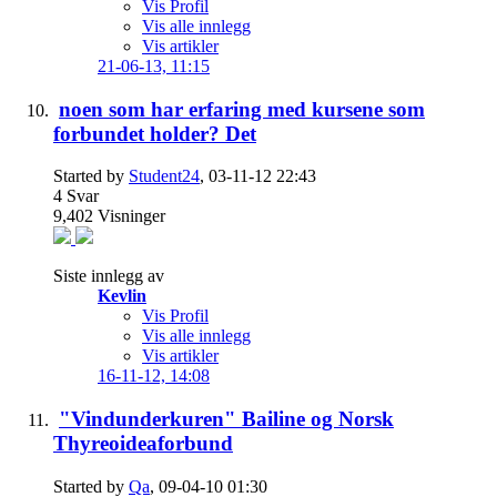
Vis Profil
Vis alle innlegg
Vis artikler
21-06-13,
11:15
noen som har erfaring med kursene som
forbundet holder? Det
Started by
Student24
, 03-11-12 22:43
4
Svar
9,402
Visninger
Siste innlegg av
Kevlin
Vis Profil
Vis alle innlegg
Vis artikler
16-11-12,
14:08
"Vindunderkuren" Bailine og Norsk
Thyreoideaforbund
Started by
Qa
, 09-04-10 01:30