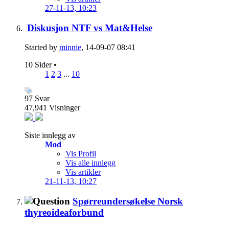
27-11-13,
10:23
Diskusjon NTF vs Mat&Helse
Started by
minnie
, 14-09-07 08:41
10 Sider
•
1
2
3
...
10
97
Svar
47,941
Visninger
Siste innlegg av
Mod
Vis Profil
Vis alle innlegg
Vis artikler
21-11-13,
10:27
Spørreundersøkelse Norsk
thyreoideaforbund