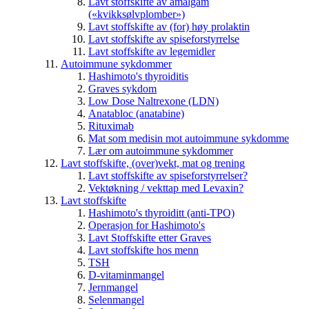
Lavt stoffskifte av amalgam
(«kvikksølvplomber»)
Lavt stoffskifte av (for) høy prolaktin
Lavt stoffskifte av spiseforstyrrelse
Lavt stoffskifte av legemidler
Autoimmune sykdommer
Hashimoto's thyroiditis
Graves sykdom
Low Dose Naltrexone (LDN)
Anatabloc (anatabine)
Rituximab
Mat som medisin mot autoimmune sykdomme
Lær om autoimmune sykdommer
Lavt stoffskifte, (over)vekt, mat og trening
Lavt stoffskifte av spiseforstyrrelser?
Vektøkning / vekttap med Levaxin?
Lavt stoffskifte
Hashimoto's thyroiditt (anti-TPO)
Operasjon for Hashimoto's
Lavt Stoffskifte etter Graves
Lavt stoffskifte hos menn
TSH
D-vitaminmangel
Jernmangel
Selenmangel