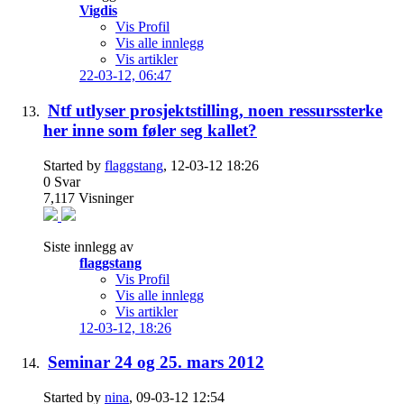
Vigdis
Vis Profil
Vis alle innlegg
Vis artikler
22-03-12,
06:47
Ntf utlyser prosjektstilling, noen ressurssterke
her inne som føler seg kallet?
Started by
flaggstang
, 12-03-12 18:26
0
Svar
7,117
Visninger
Siste innlegg av
flaggstang
Vis Profil
Vis alle innlegg
Vis artikler
12-03-12,
18:26
Seminar 24 og 25. mars 2012
Started by
nina
, 09-03-12 12:54