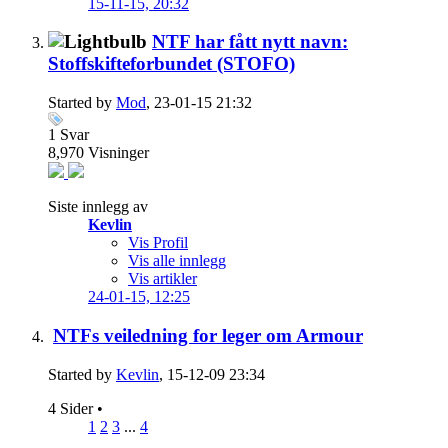
15-11-15,
20:32
NTF har fått nytt navn:
Stoffskifteforbundet (STOFO)
Started by
Mod
, 23-01-15 21:32
1
Svar
8,970
Visninger
Siste innlegg av
Kevlin
Vis Profil
Vis alle innlegg
Vis artikler
24-01-15,
12:25
NTFs veiledning for leger om Armour
Started by
Kevlin
, 15-12-09 23:34
4 Sider
•
1
2
3
...
4