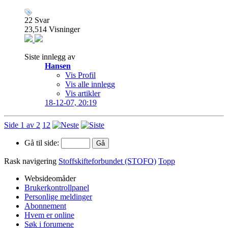
22
Svar
23,514
Visninger
Siste innlegg av
Hansen
Vis Profil
Vis alle innlegg
Vis artikler
18-12-07,
20:19
Side 1 av 2
1
2
Gå til side:
Rask navigering
Stoffskifteforbundet (STOFO)
Topp
Websideomåder
Brukerkontrollpanel
Personlige meldinger
Abonnement
Hvem er online
Søk i forumene