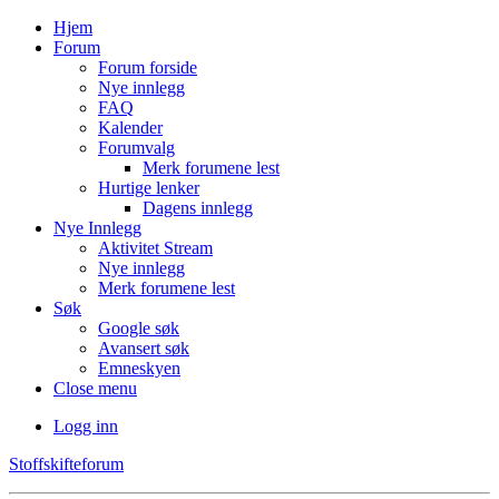
Hjem
Forum
Forum forside
Nye innlegg
FAQ
Kalender
Forumvalg
Merk forumene lest
Hurtige lenker
Dagens innlegg
Nye Innlegg
Aktivitet Stream
Nye innlegg
Merk forumene lest
Søk
Google søk
Avansert søk
Emneskyen
Close menu
Logg inn
Stoffskifteforum