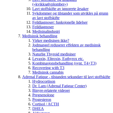
(«kvikksølvplomber»)
Lavt stoffskifte av ignorerte årsaker
Sykdommer og tilstander som utvikles på grunn
av lavt stoffskifte
Feildiagnoser: funksjonelle lidelser
Feildiagnoser
Medisinalindustri
Medisinsk behandling
Virker medisinen ikke?
Jodmangel reduserer effekten av medisinsk
behandling
Naturlig Thyroid medisiner
Levaxin, Eltroxin, Euthyrox etc.
Kombinasjonsbehandling (synt. T4+T3)
Recovering with T3
Medisinsk cannabis
Adrenal Fatique - tilstanden sekundær til lavt stoffskifte
Hydrocortison
Dr. Lam (Adrenal Fatigue Center)
Binyre-relaterte videoer
Pregnenolone
Progesteron
Cortisol / ACTH
DHEA