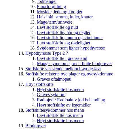
Jodmangel
Fluorforgiftning
Muskler, ledd og knogler
Hals inkl. struma, kuler, knuter
Mage/tarm/urinveie
Lavt stoffskifte og hud
Lavt stoffskifte, hår og negler
Lavt stoffskifte, munn og slimhinner
Lavt stoffskifte og dødelighet
Sygdommer som ligner hypothyreose
Hypothyreose Type 2 ?
Lavt stoffskifte i grenseland
Mange symptomer, men flotte blodprøver
Stoffskifte vekslende mellom høyt og lavt
Stoffskifte relaterte øye plager og øyesykdomme
Graves oftalmopati
Høyt stoffskifte
Høyt stoffskifte hos menn
Graves sykdom
Radiojod / Radioaktiv jod behandling
Høyt stoffskifte av legemidler
Stoffskiftesykdommer hos menn
Lavt stoffskifte hos menn
Høyt stoffskifte hos menn
Blodprøver