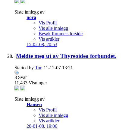
Siste innlegg av
nora
Vis Profil
Vis alle innlegg
Besøk forumets forside
Vis artikler
15-02-08,
20:53
Meldte meg ut av Thyreoidea forbundet.
Started by
Tor
, 11-12-07 13:21
8
Svar
11,433
Visninger
Siste innlegg av
Hansen
Vis Profil
Vis alle innlegg
Vis artikler
20-01-08,
19:06