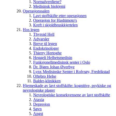
Normalverdiene?
Medisinsk biokjemi
Operasjonssalen
Lavt stoffskifte etter operasjonen
Operasjon for Hashimoto's
Kreft i skjoldbruskkjertelen
Hos legen
Thyroid Hell
Advarsler
Breve til legen
Endokrinologer
Thierry Hertoghe
Heggeli Helhetsmedisin
Funksjonellmedisinsk senter i Oslo
Dr. Bjørn Johan Øverbye
Lynx Medisinske Senter i Rolvsøy, Fredrikstad
Oftebro Helse
Balder-klinikken
Hjerneskade av lavt stoffskifte: kognitive, psykiske og
nevrologiske plager
Nevrologiske konsekvensene av lavt stoffskifte
Ataxia
Depresjon
Søvn
Angst