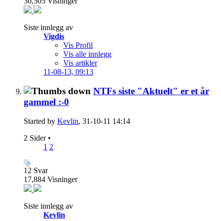
30,505
Visninger
Siste innlegg av
Vigdis
Vis Profil
Vis alle innlegg
Vis artikler
11-08-13,
09:13
NTFs siste "Aktuelt" er et år
gammel :-0
Started by
Kevlin
, 31-10-11 14:14
2 Sider
•
1
2
12
Svar
17,884
Visninger
Siste innlegg av
Kevlin