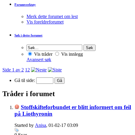
Forumverktøy
Merk dette forumet om lest
Vis foreldreforumet
Søk i dette forumet
Vis tråder
Vis innlegg
Avansert søk
Side 1 av 2
1
2
Gå til side:
Tråder i forumet
Stoffskifteforbundet er blitt informert om feil
på Liothyronin
Started by
Anisa
, 01-02-17 03:09
0
Svar