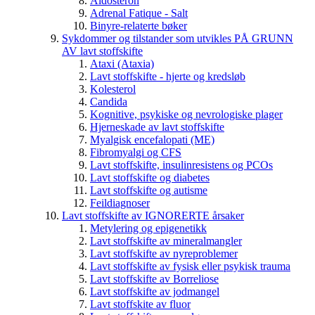
Aldosteron
Adrenal Fatique - Salt
Binyre-relaterte bøker
Sykdommer og tilstander som utvikles PÅ GRUNN
AV lavt stoffskifte
Ataxi (Ataxia)
Lavt stoffskifte - hjerte og kredsløb
Kolesterol
Candida
Kognitive, psykiske og nevrologiske plager
Hjerneskade av lavt stoffskifte
Myalgisk encefalopati (ME)
Fibromyalgi og CFS
Lavt stoffskifte, insulinresistens og PCOs
Lavt stoffskifte og diabetes
Lavt stoffskifte og autisme
Feildiagnoser
Lavt stoffskifte av IGNORERTE årsaker
Metylering og epigenetikk
Lavt stoffskifte av mineralmangler
Lavt stoffskifte av nyreproblemer
Lavt stoffskifte av fysisk eller psykisk trauma
Lavt stoffskifte av Borreliose
Lavt stoffskifte av jodmangel
Lavt stoffskite av fluor