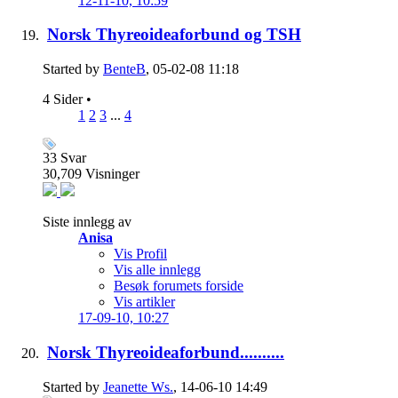
12-11-10,
10:59
Norsk Thyreoideaforbund og TSH
Started by
BenteB
, 05-02-08 11:18
4 Sider
•
1
2
3
...
4
33
Svar
30,709
Visninger
Siste innlegg av
Anisa
Vis Profil
Vis alle innlegg
Besøk forumets forside
Vis artikler
17-09-10,
10:27
Norsk Thyreoideaforbund..........
Started by
Jeanette Ws.
, 14-06-10 14:49