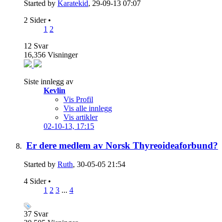
Started by
Karatekid
, 29-09-13 07:07
2 Sider
•
1
2
12
Svar
16,356
Visninger
Siste innlegg av
Kevlin
Vis Profil
Vis alle innlegg
Vis artikler
02-10-13,
17:15
Er dere medlem av Norsk Thyreoideaforbund?
Started by
Ruth
, 30-05-05 21:54
4 Sider
•
1
2
3
...
4
37
Svar