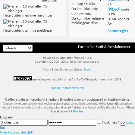
meldinger
innlegg / tråder
På
Du
kan ikke
laste
[VIDEO]
code
opp vedlegg
is
På
Hete tråder med nye meldinger
Du
kan ikke
redigere
HTML kode er
meldingene dine
Av
Hete tråder uten nye meldinger
Forumregler
Forum For Stoffskiftesykdommer
Powered by vBulletin® Version 4.2.5
Copyright ©2000 - 2026, Jelsoft Enterprises Ltd.
Norsk Bokmål oversettelse av:
Espen
unike besøkende på Forumet for Stoffskiftesygdommer siden 2008
Skin by Themecrate.com
`
© Alle rettigheter forbeholdt i henhold til vanlige lover om opphavsrett og kopibeskyttelse.
På grunn av misbruk og uhemmet kopiering uten å oppgi vår nettside som kilde, vi ikke lenger tillater bruk av
tekster fra våre nettsider på andre nettsider, uten at det på forhånd er innhentet skriftlig tillatelse fra oss.
Vi kan
kontaktes ved å
klikke her
.
Logg inn
Husk meg?
Logg
inn
Glemt passordet ditt?