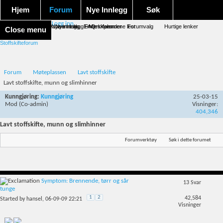
Hjem
Forum
Nye Innlegg
Søk
Logg inn
Forum forside
Aktivitet Stream
Google søk
Avansert søk
Nye innlegg
Nye innlegg
Emneskyen
FAQ
Merk forumene lest
Kalender
Forumvalg
Hurtige lenker
Close menu
Stoffskifteforum
Forum
Møteplassen
Lavt stoffskifte
Lavt stoffskifte, munn og slimhinner
Kunngjøring:
Kunngjøring
25-03-15
Mod
(Co-admin)
Visninger:
404,346
Lavt stoffskifte, munn og slimhinner
Forumverktøy
Søk i dette forumet
Symptom: Brennende, tørr og sår
13
Svar
tunge
1
2
42,584
Started by
hansel
, 06-09-09 22:21
Visninger