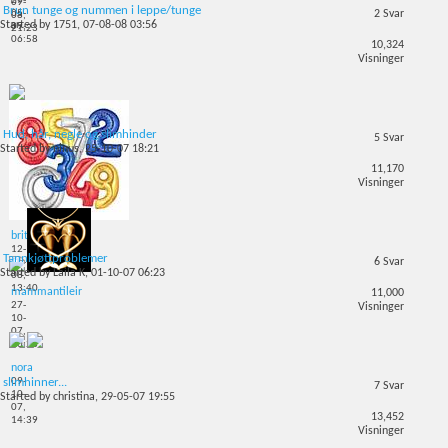
27-
09-
Brun tunge og nummen i leppe/tunge
05-
2
Svar
08,
Started by
1751
, 07-08-08 03:56
09,
21:23
06:58
10,324
Visninger
Hud, hår, negle og slimhinder
5
Svar
Started by
ninus
, 25-10-07 18:21
11,170
Visninger
brits
12-
Tannkjøttproblemer
6
Svar
08-
Started by
Laila K
, 01-10-07 06:23
08,
13:40
mammantileir
11,000
27-
Visninger
10-
07,
20:23
nora
09-
slimhinner...
7
Svar
10-
Started by
christina
, 29-05-07 19:55
07,
13,452
14:39
Visninger