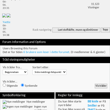
06-
15,123
06,
Visninger
23:31
Yvette
06-
10-
Rask navigering
Lavt stoffskifte, munn og slimhinner
Topp
05,
14:38
Forum Information and Options
Users Browsing this Forum
Det er for tiden
6 brukere som leser i dette forumet
. (0 medlemmer & 6 gjester)
Tråd visningsmuligheter
Vis tråder fra...
Sortert etter:
Vis tråder...
Stigende
Synkende
Symbolforklaring
Regler for innlegg
Du
kan ikke
starte
BB kode
er
På
Nye meldinger
nye tråder
Smilier
er
På
Ingen nye
Du
kan ikke
svare på
[IMG]
kode er