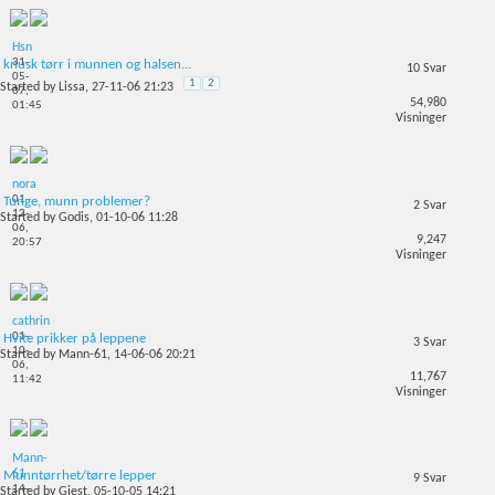
Hsn
31-
knusk tørr i munnen og halsen...
10
Svar
05-
1
2
Started by
Lissa
, 27-11-06 21:23
07,
54,980
01:45
Visninger
nora
01-
Tunge, munn problemer?
2
Svar
12-
Started by
Godis
, 01-10-06 11:28
06,
9,247
20:57
Visninger
cathrin
01-
Hvite prikker på leppene
3
Svar
10-
Started by
Mann-61
, 14-06-06 20:21
06,
11,767
11:42
Visninger
Mann-
61
Munntørrhet/tørre lepper
9
Svar
14-
Started by
Gjest
, 05-10-05 14:21