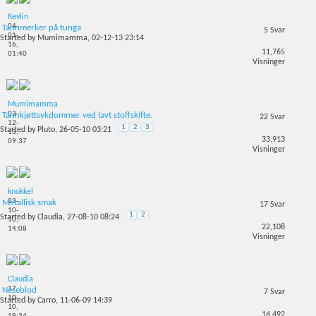
Kevlin
04-
Tannmerker på tunga
5
Svar
01-
Started by
Mumimamma
, 02-12-13 23:14
16,
11,765
01:40
Visninger
Mumimamma
03-
Tannkjøttsykdommer ved lavt stoffskifte.
22
Svar
12-
1
2
3
Started by
Pluto
, 26-05-10 03:21
13,
33,913
09:37
Visninger
knokkel
23-
Metallisk smak
17
Svar
10-
1
2
Started by
Claudia
, 27-08-10 08:24
10,
22,108
14:08
Visninger
Claudia
17-
Neseblod
7
Svar
10-
Started by
Carro
, 11-06-09 14:39
10,
14,492