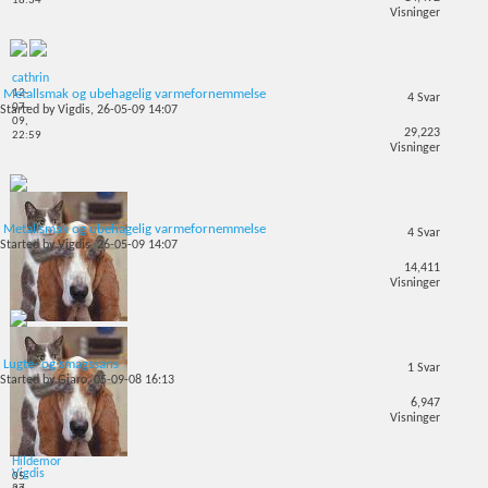
18:34
Visninger
cathrin
12-
Metallsmak og ubehagelig varmefornemmelse
4
Svar
07-
Started by
Vigdis
, 26-05-09 14:07
09,
29,223
22:59
Visninger
Metallsmak og ubehagelig varmefornemmelse
4
Svar
Started by
Vigdis
, 26-05-09 14:07
14,411
Visninger
Vigdis
27-
Lugte- og smagssans
05-
1
Svar
Started by
Giaro
, 05-09-08 16:13
09,
06:58
6,947
Visninger
Hildemor
Vigdis
05-