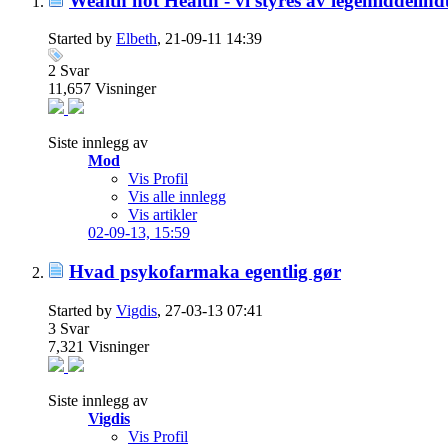
Wealth not Health - vi styres av legemiddelind
Started by
Elbeth
, 21-09-11 14:39
2
Svar
11,657
Visninger
Siste innlegg av
Mod
Vis Profil
Vis alle innlegg
Vis artikler
02-09-13,
15:59
Hvad psykofarmaka egentlig gør
Started by
Vigdis
, 27-03-13 07:41
3
Svar
7,321
Visninger
Siste innlegg av
Vigdis
Vis Profil