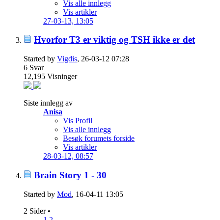
Vis alle innlegg
Vis artikler
27-03-13,
13:05
Hvorfor T3 er viktig og TSH ikke er det
Started by
Vigdis
, 26-03-12 07:28
6
Svar
12,195
Visninger
Siste innlegg av
Anisa
Vis Profil
Vis alle innlegg
Besøk forumets forside
Vis artikler
28-03-12,
08:57
Brain Story 1 - 30
Started by
Mod
, 16-04-11 13:05
2 Sider
•
1
2