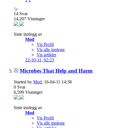
14
Svar
14,207
Visninger
Siste innlegg av
Mod
Vis Profil
Vis alle innlegg
Vis artikler
22-10-11,
02:23
Microbes That Help and Harm
Started by
Mod
, 16-04-11 14:38
0
Svar
6,599
Visninger
Siste innlegg av
Mod
Vis Profil
Vis alle innlegg