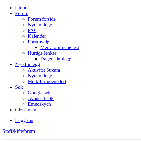
Hjem
Forum
Forum forside
Nye innlegg
FAQ
Kalender
Forumvalg
Merk forumene lest
Hurtige lenker
Dagens innlegg
Nye Innlegg
Aktivitet Stream
Nye innlegg
Merk forumene lest
Søk
Google søk
Avansert søk
Emneskyen
Close menu
Logg inn
Stoffskifteforum