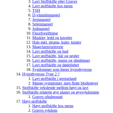
Lavt Stoffskifte etter Graves
Lavt stoffskifte hos menn
TSH
D-vitaminmangel
Jernmangel
Selenmangel
Jodmangel
Fluorforgiftning
Muskler, ledd og knogler
Hals inkl. struma, kuler, knuter
Mage/tarm/urinveie
Lavt stoffskifte og hud
Lavt stoffskifte, hår og negler
Lavt stoffskifte, munn og slimhinner
Lavt stoffskifte og dødelighet
Sygdommer som ligner hypothyreose
Hypothyreose Type 2 ?
Lavt stoffskifte i grenseland
Mange symptomer, men flotte blodprøver
Stoffskifte vekslende mellom høyt og lavt
Stoffskifte relaterte øye plager og øyesykdomme
Graves oftalmopati
Høyt stoffskifte
Høyt stoffskifte hos menn
Graves sykdom