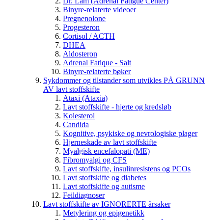
Dr. Lam (Adrenal Fatigue Center)
Binyre-relaterte videoer
Pregnenolone
Progesteron
Cortisol / ACTH
DHEA
Aldosteron
Adrenal Fatique - Salt
Binyre-relaterte bøker
Sykdommer og tilstander som utvikles PÅ GRUNN
AV lavt stoffskifte
Ataxi (Ataxia)
Lavt stoffskifte - hjerte og kredsløb
Kolesterol
Candida
Kognitive, psykiske og nevrologiske plager
Hjerneskade av lavt stoffskifte
Myalgisk encefalopati (ME)
Fibromyalgi og CFS
Lavt stoffskifte, insulinresistens og PCOs
Lavt stoffskifte og diabetes
Lavt stoffskifte og autisme
Feildiagnoser
Lavt stoffskifte av IGNORERTE årsaker
Metylering og epigenetikk