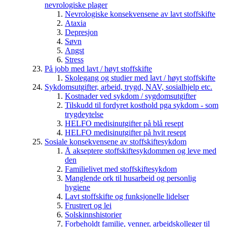
nevrologiske plager
Nevrologiske konsekvensene av lavt stoffskifte
Ataxia
Depresjon
Søvn
Angst
Stress
På jobb med lavt / høyt stoffskifte
Skolegang og studier med lavt / høyt stoffskifte
Sykdomsutgifter, arbeid, trygd, NAV, sosialhjelp etc.
Kostnader ved sykdom / sygdomsutgifter
Tilskudd til fordyret kosthold pga sykdom - som
trygdeytelse
HELFO medisinutgifter på blå resept
HELFO medisinutgifter på hvit resept
Sosiale konsekvensene av stoffskiftesykdom
Å akseptere stoffskiftesykdommen og leve med
den
Familielivet med stoffskiftesykdom
Manglende ork til husarbeid og personlig
hygiene
Lavt stoffskifte og funksjonelle lidelser
Frustrert og lei
Solskinnshistorier
Forbeholdt familie, venner, arbeidskolleger til