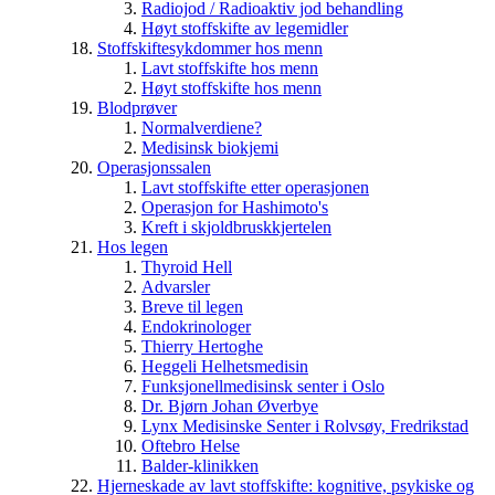
Radiojod / Radioaktiv jod behandling
Høyt stoffskifte av legemidler
Stoffskiftesykdommer hos menn
Lavt stoffskifte hos menn
Høyt stoffskifte hos menn
Blodprøver
Normalverdiene?
Medisinsk biokjemi
Operasjonssalen
Lavt stoffskifte etter operasjonen
Operasjon for Hashimoto's
Kreft i skjoldbruskkjertelen
Hos legen
Thyroid Hell
Advarsler
Breve til legen
Endokrinologer
Thierry Hertoghe
Heggeli Helhetsmedisin
Funksjonellmedisinsk senter i Oslo
Dr. Bjørn Johan Øverbye
Lynx Medisinske Senter i Rolvsøy, Fredrikstad
Oftebro Helse
Balder-klinikken
Hjerneskade av lavt stoffskifte: kognitive, psykiske og