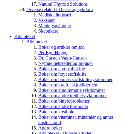
Natural Thyroid Solutions
Diverse relatert til helse og sykdom
Medisinalindustri
Vaksiner
Meningsmålinger
Skeptikere
Biblioteket
Biblioteket
Bøker og artikler om jod
Per Egil Hegge
Dr. Carsten Vagn-Hansen
Nyttige nettsteder og blogger
Bøker om lavt stoffskifte
Bøker om høyt stoffskifte
Bøker om barnas stoffskiftesykdommer
Bøker om kræft i skjoldkjertlen
Bøker om autoimmune sykdommer
Bøker om andre tretthetssykdommer
Bøker om binyreproblemer
Bøker om andre hormoner
Bøker om kosthold
Bøker om vitaminer, mineraler og annet
kosttilskudd
Andre bøker
Biblioteket / Diverse artikler