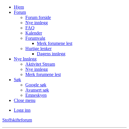
Hjem
Forum
Forum forside
Nye innlegg
FAQ
Kalender
Forumvalg
Merk forumene lest
Hurtige lenker
Dagens innlegg
Nye Innlegg
Aktivitet Stream
Nye innlegg
Merk forumene lest
Søk
Google søk
Avansert søk
Emneskyen
Close menu
Logg inn
Stoffskifteforum