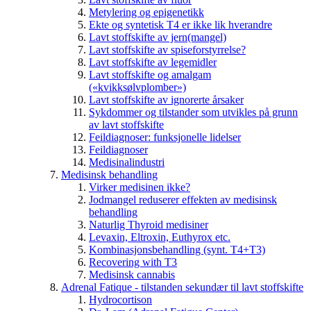
Metylering og epigenetikk
Ekte og syntetisk T4 er ikke lik hverandre
Lavt stoffskifte av jern(mangel)
Lavt stoffskifte av spiseforstyrrelse?
Lavt stoffskifte av legemidler
Lavt stoffskifte og amalgam
(«kvikksølvplomber»)
Lavt stoffskifte av ignorerte årsaker
Sykdommer og tilstander som utvikles på grunn
av lavt stoffskifte
Feildiagnoser: funksjonelle lidelser
Feildiagnoser
Medisinalindustri
Medisinsk behandling
Virker medisinen ikke?
Jodmangel reduserer effekten av medisinsk
behandling
Naturlig Thyroid medisiner
Levaxin, Eltroxin, Euthyrox etc.
Kombinasjonsbehandling (synt. T4+T3)
Recovering with T3
Medisinsk cannabis
Adrenal Fatique - tilstanden sekundær til lavt stoffskifte
Hydrocortison