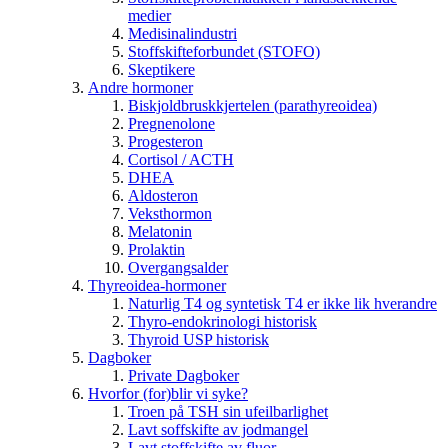
medier
Medisinalindustri
Stoffskifteforbundet (STOFO)
Skeptikere
Andre hormoner
Biskjoldbruskkjertelen (parathyreoidea)
Pregnenolone
Progesteron
Cortisol / ACTH
DHEA
Aldosteron
Veksthormon
Melatonin
Prolaktin
Overgangsalder
Thyreoidea-hormoner
Naturlig T4 og syntetisk T4 er ikke lik hverandre
Thyro-endokrinologi historisk
Thyroid USP historisk
Dagboker
Private Dagboker
Hvorfor (for)blir vi syke?
Troen på TSH sin ufeilbarlighet
Lavt soffskifte av jodmangel
Lavt stoffskifte av fluor