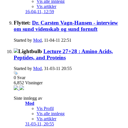
Vis alle innlegg
Vis artikler
16-04-11,
12:59
Flyttet:
Dr. Carsten Vagn-Hansen - interview
om sund videnskab og sund fornuft
Started by
Mod
, 11-04-11 22:51
Lecture 27+28 : Amino Acids,
Peptides, and Proteins
Started by
Mod
, 31-03-11 20:55
0
Svar
6,852
Visninger
Siste innlegg av
Mod
Vis Profil
Vis alle innlegg
Vis artikler
31-03-11,
20:55