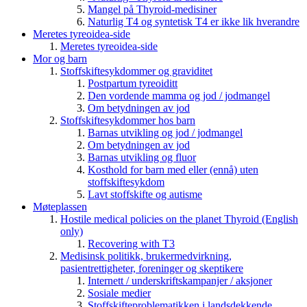
Mangel på Thyroid-medisiner
Naturlig T4 og syntetisk T4 er ikke lik hverandre
Meretes tyreoidea-side
Meretes tyreoidea-side
Mor og barn
Stoffskiftesykdommer og graviditet
Postpartum tyreoiditt
Den vordende mamma og jod / jodmangel
Om betydningen av jod
Stoffskiftesykdommer hos barn
Barnas utvikling og jod / jodmangel
Om betydningen av jod
Barnas utvikling og fluor
Kosthold for barn med eller (ennå) uten
stoffskiftesykdom
Lavt stoffskifte og autisme
Møteplassen
Hostile medical policies on the planet Thyroid (English
only)
Recovering with T3
Medisinsk politikk, brukermedvirkning,
pasientrettigheter, foreninger og skeptikere
Internett / underskriftskampanjer / aksjoner
Sosiale medier
Stoffskifteproblematikken i landsdekkende