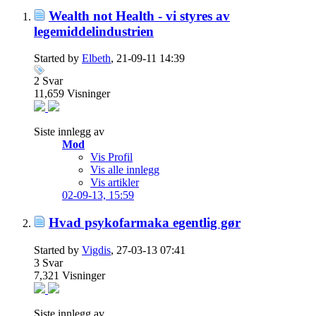
Wealth not Health - vi styres av
legemiddelindustrien
Started by
Elbeth
, 21-09-11 14:39
2
Svar
11,659
Visninger
Siste innlegg av
Mod
Vis Profil
Vis alle innlegg
Vis artikler
02-09-13,
15:59
Hvad psykofarmaka egentlig gør
Started by
Vigdis
, 27-03-13 07:41
3
Svar
7,321
Visninger
Siste innlegg av