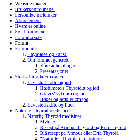
Websideomåder
Brukerkontrollpanel
Personlige meldinger
Abonnement
Hvem er online
Søk i forumene
Forumforside
Forum
Forum info
Thyroidea og kunst!
Om forumet generelt
Våre anbefalinger
Presentasjoner
Stoffskiftesykdom og jod
Lavt stoffskifte og jod
Hashimoto's Thyroiditt og jod
Graves' sykdom og jod
Bøker og artikler om jod
Lavt stoffskifte og fluor
Naturlig Thyroid medisiner
Naturlig Thyroid medisiner
Mytene
Resept på Armour Thyroid og Erfa Thyroid
Blå resept på Armour eller Erfa Thyroid
"Naturlig" Thyroid til danskere