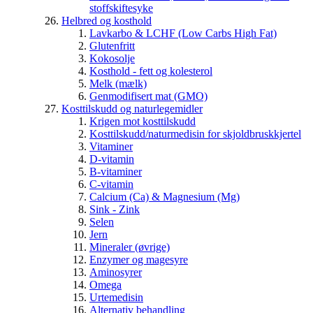
stoffskiftesyke
Helbred og kosthold
Lavkarbo & LCHF (Low Carbs High Fat)
Glutenfritt
Kokosolje
Kosthold - fett og kolesterol
Melk (mælk)
Genmodifisert mat (GMO)
Kosttilskudd og naturlegemidler
Krigen mot kosttilskudd
Kosttilskudd/naturmedisin for skjoldbruskkjertel
Vitaminer
D-vitamin
B-vitaminer
C-vitamin
Calcium (Ca) & Magnesium (Mg)
Sink - Zink
Selen
Jern
Mineraler (øvrige)
Enzymer og magesyre
Aminosyrer
Omega
Urtemedisin
Alternativ behandling