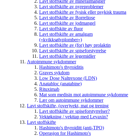
Lavt stoffskifte av mineralmangler
Lavt stoffskifte av nyreproblemer
Lavt stoffskifte av fysisk eller psykisk trauma
Lavt stoffskifte av Borreliose
Lavt stoffskifte av jodmangel
Lavt stoffskite av fluor
Lavt stoffskifte av amalgam
(«kvikksølvplomber»)
Lavt stoffskifte av (for) høy prolaktin
Lavt stoffskifte av spiseforstyrrelse
Lavt stoffskifte av legemidler
Autoimmune sykdommer
Hashimoto's thyroiditis
Graves sykdom
Low Dose Naltrexone (LDN)
Anatabloc (anatabine)
Rituximab
Mat som medisin mot autoimmune sykdomme
Lær om autoimmune sykdommer
Lavt stoffskifte, (over)vekt, mat og trening
Lavt stoffskifte av spiseforstyrrelser?
Vektøkning / vekttap med Levaxin?
Lavt stoffskifte
Hashimoto's thyroiditt (anti-TPO)
Operasjon for Hashimoto's