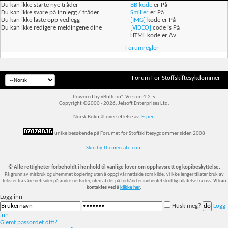
Du
kan ikke
starte nye tråder
BB kode
er
På
Du
kan ikke
svare på innlegg / tråder
Smilier
er
På
Du
kan ikke
laste opp vedlegg
[IMG]
kode er
På
Du
kan ikke
redigere meldingene dine
[VIDEO]
code is
På
HTML kode er
Av
Forumregler
Forum For Stoffskiftesykdommer
Powered by vBulletin® Version 4.2.5
Copyright ©2000 - 2026, Jelsoft Enterprises Ltd.
Norsk Bokmål oversettelse av:
Espen
unike besøkende på Forumet for Stoffskiftesygdommer siden 2008
Skin by Themecrate.com
`
© Alle rettigheter forbeholdt i henhold til vanlige lover om opphavsrett og kopibeskyttelse.
På grunn av misbruk og uhemmet kopiering uten å oppgi vår nettside som kilde, vi ikke lenger tillater bruk av
tekster fra våre nettsider på andre nettsider, uten at det på forhånd er innhentet skriftlig tillatelse fra oss.
Vi kan
kontaktes ved å
klikke her
.
Logg inn
Husk meg?
Logg
inn
Glemt passordet ditt?