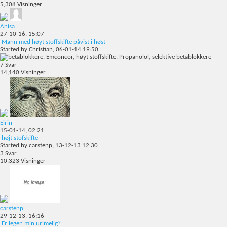
5,308
Visninger
Anisa
27-10-16,
15:07
Mann med høyt stoffskifte påvist i høst
Started by
Christian
, 06-01-14 19:50
7
Svar
14,140
Visninger
Eirin
15-01-14,
02:21
højt stofskifte
Started by
carstenp
, 13-12-13 12:30
3
Svar
10,323
Visninger
carstenp
29-12-13,
16:16
Er legen min urimelig?