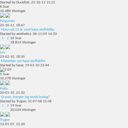
Started by
Duckfish
, 25-10-11 15:21
6
Svar
10,480
Visninger
Pingvinen
25-10-11,
18:47
Mann på 22 år med høyt stoffskifte.
Started by
aesthetics
, 06-11-09 14:33
1
2
16
Svar
18,814
Visninger
iviv
23-02-10,
18:35
Mistanker om høyt stoffskifte
Started by
lasse
, 19-01-10 22:44
5
Svar
10,578
Visninger
Halla
20-01-10,
21:32
Graves, trenger jeg enokrinolog?
Started by
Trygve
, 31-07-06 15:36
1
2
19
Svar
20,034
Visninger
Trygve
13-01-07,
15:20