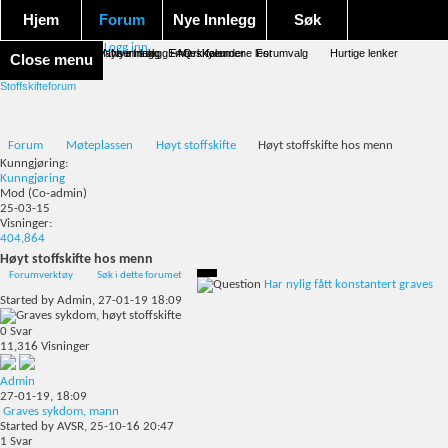
Hjem
Forum
Nye Innlegg
Søk
Logg inn
Forum forside
Aktivitet Stream
Google søk
Avansert søk
Nye innlegg
Nye innlegg
Emneskyen
FAQ
Merk forumene lest
Kalender
Forumvalg
Hurtige lenker
Close menu
Stoffskifteforum
Forum
Møteplassen
Høyt stoffskifte
Høyt stoffskifte hos menn
Kunngjøring:
Kunngjøring
Mod
(Co-admin)
25-03-15
Visninger:
404,864
Høyt stoffskifte hos menn
Forumverktøy
Søk i dette forumet
Har nylig fått konstantert graves
Started by
Admin
, 27-01-19 18:09
0
Svar
11,316
Visninger
Admin
27-01-19,
18:09
Graves sykdom, mann
Started by
AVSR
, 25-10-16 20:47
1
Svar