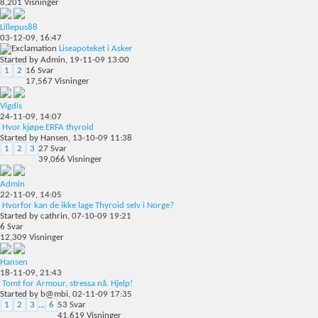
8,201
Visninger
Lillepus88
03-12-09,
16:47
Liseapoteket i Asker
Started by
Admin
, 19-11-09 13:00
1
2
16
Svar
17,567
Visninger
Vigdis
24-11-09,
14:07
Hvor kjøpe ERFA thyroid
Started by
Hansen
, 13-10-09 11:38
1
2
3
27
Svar
39,066
Visninger
Admin
22-11-09,
14:05
Hvorfor kan de ikke lage Thyroid selv i Norge?
Started by
cathrin
, 07-10-09 19:21
6
Svar
12,309
Visninger
Hansen
18-11-09,
21:43
Tomt for Armour, stressa nå. Hjelp!
Started by
b@mbi
, 02-11-09 17:35
1
2
3
...
6
53
Svar
41,619
Visninger