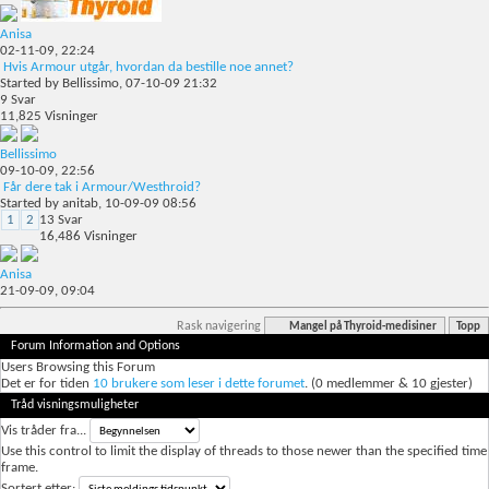
Anisa
02-11-09,
22:24
Hvis Armour utgår, hvordan da bestille noe annet?
Started by
Bellissimo
, 07-10-09 21:32
9
Svar
11,825
Visninger
Bellissimo
09-10-09,
22:56
Får dere tak i Armour/Westhroid?
Started by
anitab
, 10-09-09 08:56
1
2
13
Svar
16,486
Visninger
Anisa
21-09-09,
09:04
Rask navigering
Mangel på Thyroid-medisiner
Topp
Forum Information and Options
Users Browsing this Forum
Det er for tiden
10 brukere som leser i dette forumet
. (0 medlemmer & 10 gjester)
Tråd visningsmuligheter
Vis tråder fra...
Use this control to limit the display of threads to those newer than the specified time
frame.
Sortert etter: