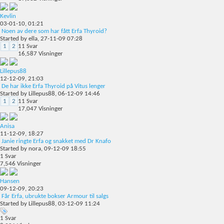
Kevlin
03-01-10,
01:21
Noen av dere som har fått Erfa Thyroid?
Started by
ella
, 27-11-09 07:28
1
2
11
Svar
16,587
Visninger
Lillepus88
12-12-09,
21:03
De har ikke Erfa Thyroid på Vitus lenger
Started by
Lillepus88
, 06-12-09 14:46
1
2
11
Svar
17,047
Visninger
Anisa
11-12-09,
18:27
Janie ringte Erfa og snakket med Dr Knafo
Started by
nora
, 09-12-09 18:55
1
Svar
7,546
Visninger
Hansen
09-12-09,
20:23
Får Erfa, ubrukte bokser Armour til salgs
Started by
Lillepus88
, 03-12-09 11:24
1
Svar