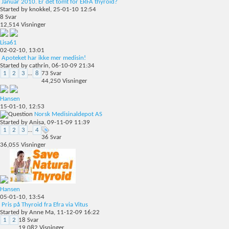
Januar 2010. Er det tomt for ERFA thyroid?
Started by
knokkel
, 25-01-10 12:54
8
Svar
12,514
Visninger
Lisa61
02-02-10,
13:01
Apoteket har ikke mer medisin!
Started by
cathrin
, 06-10-09 21:34
1
2
3
...
8
73
Svar
44,250
Visninger
Hansen
15-01-10,
12:53
Norsk Medisinaldepot AS
Started by
Anisa
, 09-11-09 11:39
1
2
3
...
4
36
Svar
36,055
Visninger
Hansen
05-01-10,
13:54
Pris på Thyroid fra Efra via Vitus
Started by
Anne Ma
, 11-12-09 16:22
1
2
18
Svar
19,082
Visninger