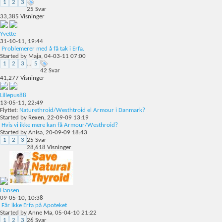
1
2
3
25
Svar
33,385
Visninger
Yvette
31-10-11,
19:44
Problemerer med å få tak i Erfa.
Started by
Maja
, 04-03-11 07:00
1
2
3
...
5
42
Svar
41,277
Visninger
Lillepus88
13-05-11,
22:49
Flyttet:
Naturethroid/Westhtroid el Armour i Danmark?
Started by
Rexen
, 22-09-09 13:19
Hvis vi ikke mere kan få Armour/Westhroid?
Started by
Anisa
, 20-09-09 18:43
1
2
3
25
Svar
28,618
Visninger
Hansen
09-05-10,
10:38
Får ikke Erfa på Apoteket
Started by
Anne Ma
, 05-04-10 21:22
1
2
3
26
Svar