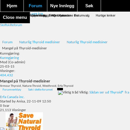
Hjem
Forum
Nye Innlegg
Søk
Logg inn
Forum forside
Aktivitet Stream
Google søk
Avansert søk
Nye innlegg
Nye innlegg
Emneskyen
FAQ
Merk forumene lest
Kalender
Forumvalg
Hurtige lenker
Close menu
Stoffskifteforum
Forum
Naturlig Thyroid medisiner
Naturlig Thyroid medisiner
Mangel på Thyroid-medisiner
Kunngjøring:
Kunngjøring
Mod
(Co-admin)
25-03-15
Visninger:
404,432
Mangel på Thyroid-medisiner
Armour Thyroid, Nature-Throid, Westhroid, Erfa Thyroid
Forumverktøy
Søk i dette forumet
Viktig:
Sådan ser ud Thyroid® fra
Erfa Canada inc.
Started by
Anisa
, 22-11-09 12:50
0
Svar
21,113
Visninger