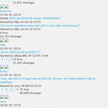
22,822
Visninger
Anne Ma
15-04-10,
20:13
Flyttet:
ERFA på ARMOUR resept i TRONDHEIM?
Started by
Vilje
, 05-04-10 19:33
Kan noen oppdatere meg raskt på hva som skjer med Armour?
Started by
Vilje
, 24-03-10 19:51
6
Svar
10,795
Visninger
Vilje
25-03-10,
18:21
De har fått Erfa på Apotek1!!!!!
Started by
Lillepus88
, 09-12-09 11:04
1
2
3
29
Svar
25,395
Visninger
Rufus
11-03-10,
18:15
Svær sak-FDA vil tvinge fram en NDA for Armour etc--hele nettet er fullt av
meldinger
Started by
nora
, 28-08-09 20:21
1
2
3
...
8
75
Svar
48,068
Visninger
nora
18-02-10,
19:35