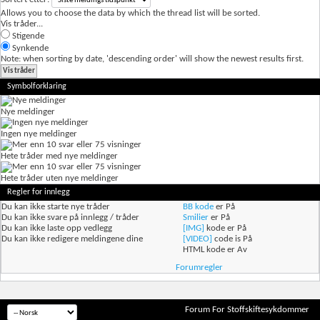
Allows you to choose the data by which the thread list will be sorted.
Vis tråder...
Stigende
Synkende
Note: when sorting by date, 'descending order' will show the newest results first.
Symbolforklaring
Nye meldinger
Ingen nye meldinger
Hete tråder med nye meldinger
Hete tråder uten nye meldinger
Regler for innlegg
Du
kan ikke
starte nye tråder
BB kode
er
På
Du
kan ikke
svare på innlegg / tråder
Smilier
er
På
Du
kan ikke
laste opp vedlegg
[IMG]
kode er
På
Du
kan ikke
redigere meldingene dine
[VIDEO]
code is
På
HTML kode er
Av
Forumregler
Forum For Stoffskiftesykdommer