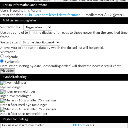
Rask navigering
Stoffskifte-relaterte artikler og videoer
Topp
Forum Information and Options
Users Browsing this Forum
Det er for tiden
12 brukere som leser i dette forumet
. (0 medlemmer & 12 gjester)
Tråd visningsmuligheter
Vis tråder fra...
Use this control to limit the display of threads to those newer than the specified time
frame.
Sortert etter:
Allows you to choose the data by which the thread list will be sorted.
Vis tråder...
Stigende
Synkende
Note: when sorting by date, 'descending order' will show the newest results first.
Symbolforklaring
Nye meldinger
Ingen nye meldinger
Hete tråder med nye meldinger
Hete tråder uten nye meldinger
Regler for innlegg
Du
kan ikke
starte nye tråder
BB kode
er
På