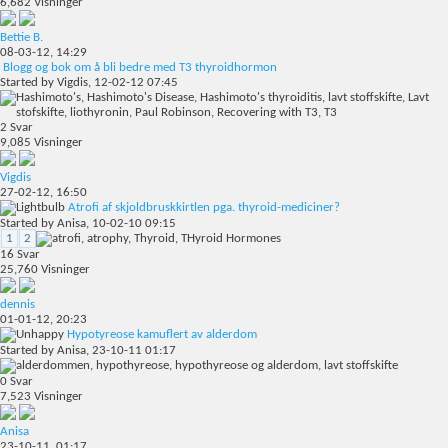
6,682
Visninger
Bettie B.
08-03-12,
14:29
Blogg og bok om å bli bedre med T3 thyroidhormon
Started by
Vigdis
, 12-02-12 07:45
2
Svar
9,085
Visninger
Vigdis
27-02-12,
16:50
Atrofi af skjoldbruskkirtlen pga. thyroid-mediciner?
Started by
Anisa
, 10-02-10 09:15
1
2
16
Svar
25,760
Visninger
dennis
01-01-12,
20:23
Hypotyreose kamuflert av alderdom
Started by
Anisa
, 23-10-11 01:17
0
Svar
7,523
Visninger
Anisa
23-10-11,
01:17