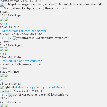
Started by
Mod
, 21-03-15 08:22
8
Svar
10,943
Visninger
Anisa
26-03-15,
23:21
Hypothyreose i billeder "før og efter"
Started by
Anisa
, 05-01-10 12:10
1
2
3
25
Svar
58,402
Visninger
Mod
22-04-14,
13:46
Liza Marklund og høyt stoffskifte
Started by
Vigdis
, 26-10-13 10:43
0
Svar
6,222
Visninger
Vigdis
26-10-13,
10:43
Udseendet og ydre tegn på lavt stofskifte
Started by
Anisa
, 29-08-09 10:34
1
2
19
Svar
29,423
Visninger