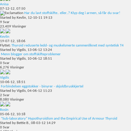
Anisa
07-12-12,
07:50
Har du lavt stoffskifte.. eller..? Klyp deg i armen, så får du svar!
Started by
Kevlin
, 12-10-11 19:13
9
Svar
23,409
Visninger
Kevlin
19-07-12,
18:06
Flyttet:
Thyroid reduserte ledd- og muskelsmerte sammenliknet med syntetisk T4
Started by
Vigdis
, 13-06-12 13:24
Menn blogger om stoffskifteproblemer
Started by
Vigdis
, 10-06-12 18:51
0
Svar
6,276
Visninger
Vigdis
10-06-12,
18:51
Forbindelsen eggstokker - binyrer - skjoldbruskkjertel
Started by
Vigdis
, 04-06-12 11:23
2
Svar
8,080
Visninger
Rosin
05-06-12,
10:18
“Sub-laboratory” Hypothyroidism and the Empirical Use of Armour Thyroid
Started by
Bettie B.
, 08-03-12 14:29
0
Svar