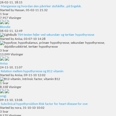
26-02-11,
18:15
Manganese og hvordan den påvirker stofskifte...på Engelsk.
Started by
Hassan
, 05-02-11 21:32
1
Svar
7,957
Visninger
Blondie
06-02-11,
12:49
TSH-testen fejler ved sekundær og tertiær hypothyreose
Started by
Anisa
, 03-07-10 14:28
3
Svar
13,099
Visninger
Anisa
24-11-10,
11:07
Relation mellem hypothyreose og B12 vitamin
Started by
Anisa
, 09-11-10 12:02
1
Svar
8,338
Visninger
smgj
09-11-10,
13:06
Subclinical hypothyroidism Risk factor for heart disease for ove
Started by
nora
, 31-10-10 10:02
3
Svar
9,570
Visninger