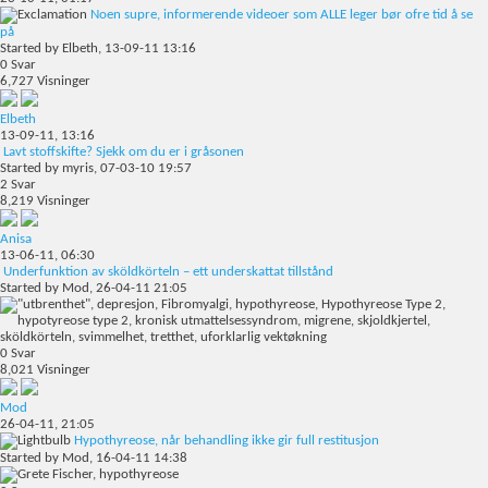
Noen supre, informerende videoer som ALLE leger bør ofre tid å se
på
Started by
Elbeth
, 13-09-11 13:16
0
Svar
6,727
Visninger
Elbeth
13-09-11,
13:16
Lavt stoffskifte? Sjekk om du er i gråsonen
Started by
myris
, 07-03-10 19:57
2
Svar
8,219
Visninger
Anisa
13-06-11,
06:30
Underfunktion av sköldkörteln – ett underskattat tillstånd
Started by
Mod
, 26-04-11 21:05
0
Svar
8,021
Visninger
Mod
26-04-11,
21:05
Hypothyreose, når behandling ikke gir full restitusjon
Started by
Mod
, 16-04-11 14:38