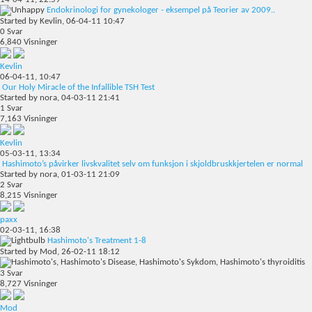
Endokrinologi for gynekologer - eksempel på Teorier av 2009..
Started by
Kevlin
, 06-04-11 10:47
0
Svar
6,840
Visninger
Kevlin
06-04-11,
10:47
Our Holy Miracle of the Infallible TSH Test
Started by
nora
, 04-03-11 21:41
1
Svar
7,163
Visninger
Kevlin
05-03-11,
13:34
Hashimoto’s påvirker livskvalitet selv om funksjon i skjoldbruskkjertelen er normal
Started by
nora
, 01-03-11 21:09
2
Svar
8,215
Visninger
paxx
02-03-11,
16:38
Hashimoto's Treatment 1-8
Started by
Mod
, 26-02-11 18:12
3
Svar
8,727
Visninger
Mod