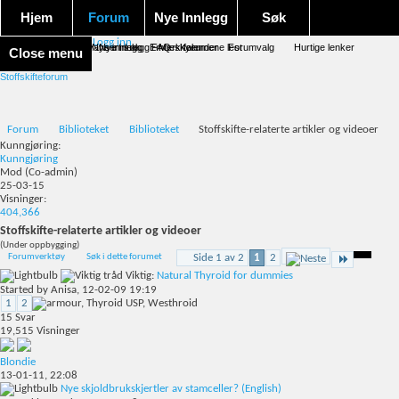
Hjem
Forum
Nye Innlegg
Søk
Logg inn
Forum forside
Aktivitet Stream
Google søk
Avansert søk
Nye innlegg
Nye innlegg
Emneskyen
FAQ
Merk forumene lest
Kalender
Forumvalg
Hurtige lenker
Close menu
Stoffskifteforum
Forum
Biblioteket
Biblioteket
Stoffskifte-relaterte artikler og videoer
Kunngjøring:
Kunngjøring
Mod
(Co-admin)
25-03-15
Visninger:
404,366
Stoffskifte-relaterte artikler og videoer
(Under oppbygging)
Forumverktøy
Søk i dette forumet
Side 1 av 2
1
2
Viktig:
Natural Thyroid for dummies
Started by
Anisa
, 12-02-09 19:19
1
2
15
Svar
19,515
Visninger
Blondie
13-01-11,
22:08
Nye skjoldbrukskjertler av stamceller? (English)