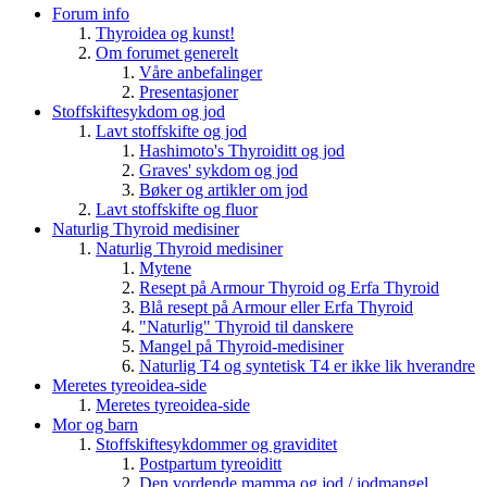
Forum info
Thyroidea og kunst!
Om forumet generelt
Våre anbefalinger
Presentasjoner
Stoffskiftesykdom og jod
Lavt stoffskifte og jod
Hashimoto's Thyroiditt og jod
Graves' sykdom og jod
Bøker og artikler om jod
Lavt stoffskifte og fluor
Naturlig Thyroid medisiner
Naturlig Thyroid medisiner
Mytene
Resept på Armour Thyroid og Erfa Thyroid
Blå resept på Armour eller Erfa Thyroid
"Naturlig" Thyroid til danskere
Mangel på Thyroid-medisiner
Naturlig T4 og syntetisk T4 er ikke lik hverandre
Meretes tyreoidea-side
Meretes tyreoidea-side
Mor og barn
Stoffskiftesykdommer og graviditet
Postpartum tyreoiditt
Den vordende mamma og jod / jodmangel