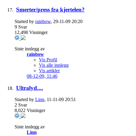
Smerter/press fra kjertelen?
Started by
rainbow
, 29-11-09 20:20
9
Svar
12,498
Visninger
Siste innlegg av
rainbow
Vis Profil
Vis alle innlegg
Vis artikler
08-12-09,
11:46
Ultralyd....
Started by
Linn
, 11-11-09 20:51
2
Svar
8,022
Visninger
Siste innlegg av
Linn