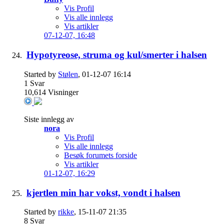
Vis Profil
Vis alle innlegg
Vis artikler
07-12-07,
16:48
Hypotyreose, struma og kul/smerter i halsen
Started by
Stølen
, 01-12-07 16:14
1
Svar
10,614
Visninger
Siste innlegg av
nora
Vis Profil
Vis alle innlegg
Besøk forumets forside
Vis artikler
01-12-07,
16:29
kjertlen min har vokst, vondt i halsen
Started by
rikke
, 15-11-07 21:35
8
Svar