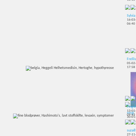
Sylvia
16-03
06:40
Frelli
05-02
17:58
Pingv
13-01
smgj
09:43
30-01
14:41
suza8
27-11