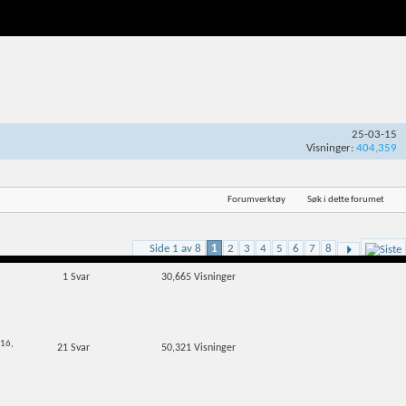
25-03-15
Visninger:
404,359
Forumverktøy
Søk i dette forumet
Side 1 av 8
1
2
3
4
5
6
7
8
1
Svar
30,665
Visninger
-16,
21
Svar
50,321
Visninger