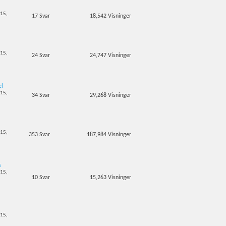
-15,
17
Svar
18,542
Visninger
-15,
24
Svar
24,747
Visninger
el
-15,
34
Svar
29,268
Visninger
-15,
353
Svar
187,984
Visninger
s
-15,
10
Svar
15,263
Visninger
-15,