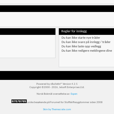
Regler for innlegg
Du
kan ikke
starte nye tråder
Du
kan ikke
svare på innlegg / tråder
Du
kan ikke
laste opp vedlegg
Du
kan ikke
redigere meldingene dine
Powered by vBulletin® Version 4.2.5
Copyright ©2000 - 2026, Jelsoft Enterprises Ltd.
Norsk Bokmål oversettelse av:
Espen
unike besøkende på Forumet for Stoffskiftesygdommer siden 2008
Skin by Themecrate.com