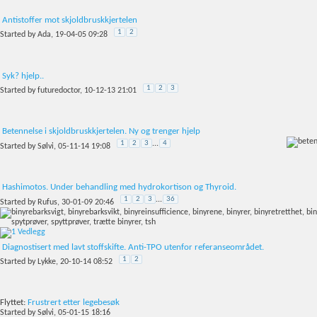
Antistoffer mot skjoldbruskkjertelen
1
2
Started by
Ada
, 19-04-05 09:28
Syk? hjelp..
1
2
3
Started by
futuredoctor
, 10-12-13 21:01
Betennelse i skjoldbruskkjertelen. Ny og trenger hjelp
1
2
3
...
4
Started by
Sølvi
, 05-11-14 19:08
Hashimotos. Under behandling med hydrokortison og Thyroid.
1
2
3
...
36
Started by
Rufus
, 30-01-09 20:46
Diagnostisert med lavt stoffskifte. Anti-TPO utenfor referanseområdet.
1
2
Started by
Lykke
, 20-10-14 08:52
Flyttet:
Frustrert etter legebesøk
Started by
Sølvi
, 05-01-15 18:16