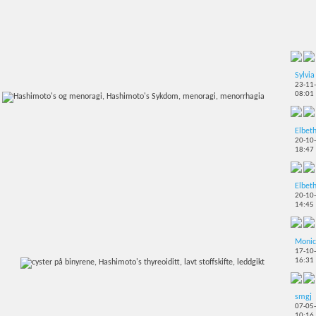
Sylvia
23-11
08:01
Elbet
20-10
18:47
Elbet
20-10
14:45
Monic
17-10
16:31
smgj
07-05
10:16