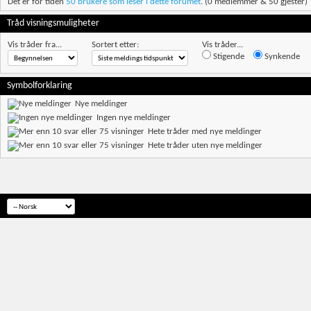
Det er for tiden
50 brukere som leser i dette forumet
. (0 medlemmer & 50 gjester)
Tråd visningsmuligheter
Vis tråder fra...
Sortert etter:
Vis tråder...
Stigende
Synkende
Symbolforklaring
Nye meldinger
Ingen nye meldinger
Hete tråder med nye meldinger
Hete tråder uten nye meldinger