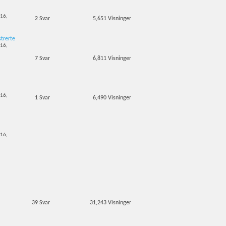
-16,
2
Svar
5,651
Visninger
strerte
-16,
7
Svar
6,811
Visninger
-16,
1
Svar
6,490
Visninger
-16,
39
Svar
31,243
Visninger