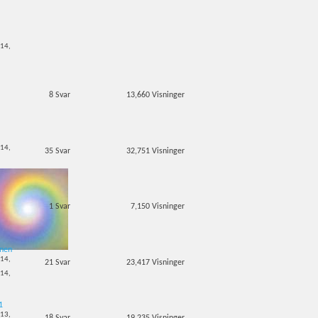
-14,
8
Svar
13,660
Visninger
s
-14,
35
Svar
32,751
Visninger
1
Svar
7,150
Visninger
inen
-14,
21
Svar
23,417
Visninger
-14,
1
-13,