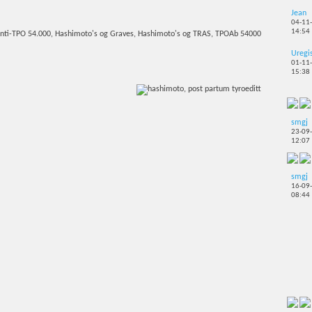
Jean
04-11
14:54
Uregi
01-11
15:38
smgj
23-09
12:07
smgj
16-09
08:44