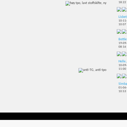
18:22
Lisbe
10-11
10:07
Bettie
19-09
08:16
Helle.
10-09
11:00
Simb
01-06
10:53