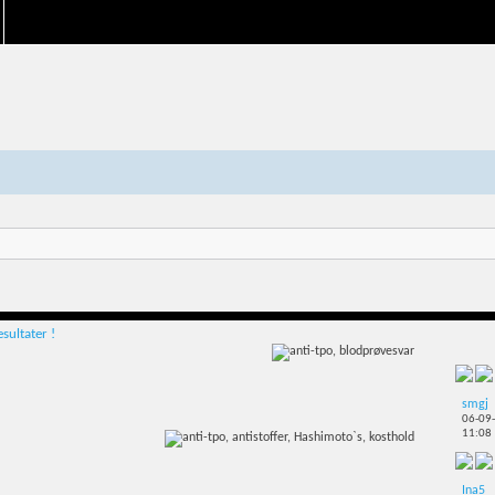
sultater !
smgj
06-09
11:08
Ina5