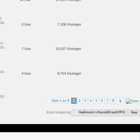
18
Svar
19,235
Visninger
th
-13,
0
Svar
7,106
Visninger
 B.
-13,
7
Svar
10,027
Visninger
.
-13,
4
Svar
8,754
Visninger
a
-13,
Side 1 av 8
1
2
3
4
5
6
7
8
Rask navigering
Hashimoto's thyroiditt (anti-TPO)
Topp