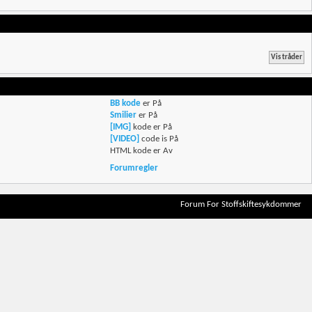
BB kode
er
På
Smilier
er
På
[IMG]
kode er
På
[VIDEO]
code is
På
HTML kode er
Av
Forumregler
Forum For Stoffskiftesykdommer