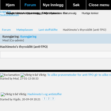
Hjem
Forum
Nye Innlegg
Søk
Close menu
Logg inn
Forum forside
Aktivitet Stream
Google søk
Avansert søk
Nye innlegg
Nye innlegg
Emneskyen
FAQ
Merk forumene lest
Kalender
Forumvalg
Hurtige lenker
Stoffskifteforum
Forum
Møteplassen
Lavt stoffskifte
Hashimoto's thyroiditt (anti-TPO)
Kunngjøring:
Kunngjøring
Mod
(Co-admin)
Hashimoto's thyroiditt (anti-TPO)
Viktig:
To ulike prøvemetoder for anti-TPO gir to ulike re
Started by
Mod
, 27-01-13 00:33
Viktig:
Hashimoto's og antistoffer
1
2
3
Started by
Vigdis
, 20-09-09 20:21