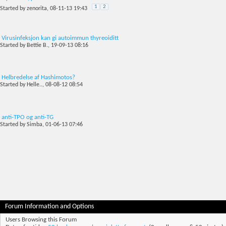
1
2
Started by
zenorita
, 08-11-13 19:43
Virusinfeksjon kan gi autoimmun thyreoiditt
Started by
Bettie B.
, 19-09-13 08:16
Helbredelse af Hashimotos?
Started by
Helle..
, 08-08-12 08:54
anti-TPO og anti-TG
Started by
Simba
, 01-06-13 07:46
Forum Information and Options
Users Browsing this Forum