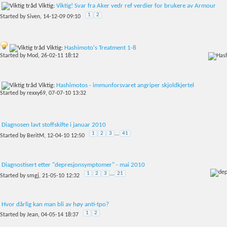
Viktig:
Viktig! Svar fra Aker vedr ref verdier for brukere av Armour
1
2
Started by
Siven
, 14-12-09 09:10
Viktig:
Hashimoto's Treatment 1-8
Started by
Mod
, 26-02-11 18:12
Viktig:
Hashimotos - immunforsvaret angriper skjoldkjertel
Started by
rexxy69
, 07-07-10 13:32
Diagnosen lavt stoffskifte i januar 2010
1
2
3
...
41
Started by
BeritM
, 12-04-10 12:50
Diagnostisert etter "depresjonsymptomer" - mai 2010
1
2
3
...
21
Started by
smgj
, 21-05-10 12:32
Hvor dårlig kan man bli av høy anti-tpo?
1
2
Started by
Jean
, 04-05-14 18:37