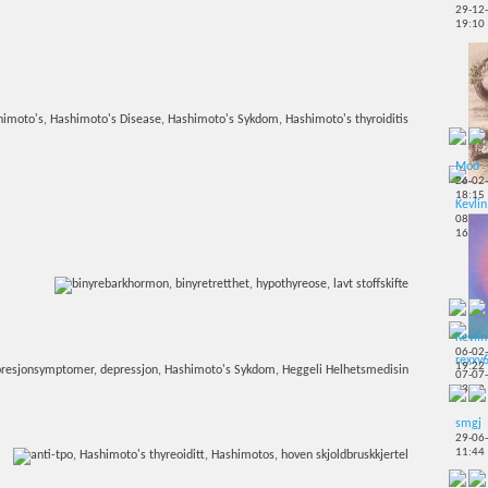
29-12
19:10
Mod
26-02
18:15
Kevlin
08-10
16:38
Kevlin
06-02
rexxy
19:22
07-07
13:32
smgj
29-06
11:44