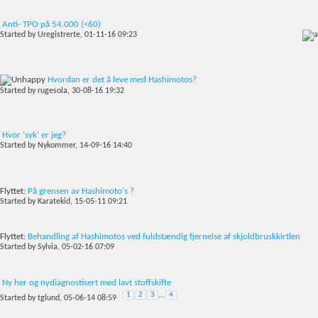
Anti- TPO på 54.000 (<60)
Started by
Uregistrerte
, 01-11-16 09:23
Hvordan er det å leve med Hashimotos?
Started by
rugesola
, 30-08-16 19:32
Hvor 'syk' er jeg?
Started by
Nykommer
, 14-09-16 14:40
Flyttet:
På grensen av Hashimoto's ?
Started by
Karatekid
, 15-05-11 09:21
Flyttet:
Behandling af Hashimotos ved fuldstændig fjernelse af skjoldbruskkirtlen
Started by
Sylvia
, 05-02-16 07:09
Ny her og nydiagnostisert med lavt stoffskifte
1
2
3
...
4
Started by
tglund
, 05-06-14 08:59