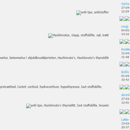
Sylvia
27-09
12:09
smgj
04-05
14:56
knokk
15-04
15:48
Bellis
01-04
10:42
denni
27-03
12:05
Lykke
13-03
20:37