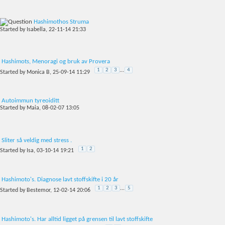
Hashimothos Struma
Started by
Isabella
, 22-11-14 21:33
Hashimots, Menoragi og bruk av Provera
1
2
3
...
4
Started by
Monica B
, 25-09-14 11:29
Autoimmun tyreoiditt
Started by
Maia
, 08-02-07 13:05
Sliter så veldig med stress .
1
2
Started by
Isa
, 03-10-14 19:21
Hashimoto's. Diagnose lavt stoffskifte i 20 år
1
2
3
...
5
Started by
Bestemor
, 12-02-14 20:06
Hashimoto's. Har alltid ligget på grensen til lavt stoffskifte