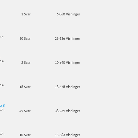
1
Svar
6,060
Visninger
-14,
30
Svar
26,636
Visninger
h
-14,
2
Svar
10,840
Visninger
h
-14,
18
Svar
18,378
Visninger
a B
-14,
49
Svar
38,239
Visninger
-14,
10
Svar
15,363
Visninger