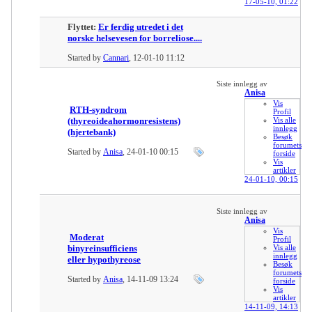
17-05-10,
01:22
Flyttet:
Er ferdig utredet i det
norske helsevesen for borreliose....
Started by
Cannari
, 12-01-10 11:12
Siste innlegg av
Anisa
Vis
RTH-syndrom
Profil
(thyreoideahormonresistens)
Vis alle
innlegg
(hjertebank)
Besøk
forumets
Started by
Anisa
, 24-01-10 00:15
forside
Vis
artikler
24-01-10,
00:15
Siste innlegg av
Anisa
Vis
Moderat
Profil
binyreinsufficiens
Vis alle
innlegg
eller hypothyreose
Besøk
forumets
Started by
Anisa
, 14-11-09 13:24
forside
Vis
artikler
14-11-09,
14:13