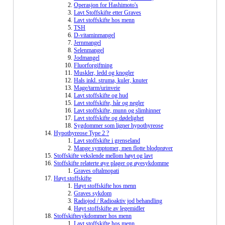
Operasjon for Hashimoto's
Lavt Stoffskifte etter Graves
Lavt stoffskifte hos menn
TSH
D-vitaminmangel
Jernmangel
Selenmangel
Jodmangel
Fluorforgiftning
Muskler, ledd og knogler
Hals inkl. struma, kuler, knuter
Mage/tarm/urinveie
Lavt stoffskifte og hud
Lavt stoffskifte, hår og negler
Lavt stoffskifte, munn og slimhinner
Lavt stoffskifte og dødelighet
Sygdommer som ligner hypothyreose
Hypothyreose Type 2 ?
Lavt stoffskifte i grenseland
Mange symptomer, men flotte blodprøver
Stoffskifte vekslende mellom høyt og lavt
Stoffskifte relaterte øye plager og øyesykdomme
Graves oftalmopati
Høyt stoffskifte
Høyt stoffskifte hos menn
Graves sykdom
Radiojod / Radioaktiv jod behandling
Høyt stoffskifte av legemidler
Stoffskiftesykdommer hos menn
Lavt stoffskifte hos menn