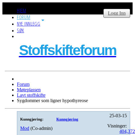
HJEM
Logg Inn
FORUM
NYE INNLEGG
SØK
Stoffskifteforum
Forum
Møteplassen
Lavt stoffskifte
Sygdommer som ligner hypothyreose
25-03-15
Kunngjøring:
Kunngjøring
Visninger:
Mod
(Co-admin)
404,37