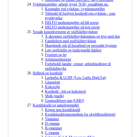
Sykdomsutgifter, arbeid, trygd, NAV, sosialhjelp etc.
Kostnader ved sykdom / sygdomsutgifter
Tilskudd til fordyret kosthold pga sykdom - som
trygdeytelse
HELFO medisinutgifter på blå resept
HELFO medisinutgifter på hvit resept
Sosiale konsekvensene av stoffskiftesykdom
Å akseptere stoffskiftesykdommen og leve med den
Familielivet med stoffskiftesykdom
Manglende ork til husarbeid og personlig hygiene
Lavt stoffskifte og funksjonelle lidelser
Frustrert og lei
Solskinnshistorier
Forbeholdt familie, venner, arbeidskolleger til
stoffskiftesyke
Helbred og kosthold
Lavkarbo & LCHF (Low Carbs High Fat)
Glutenfritt
Kokosolje
Kosthold - fett og kolesterol
Melk (mælk)
Genmodifisert mat (GMO)
Kosttilskudd og naturlegemidler
Krigen mot kosttilskudd
Kosttilskudd/naturmedisin for skjoldbruskkjertel
Vitaminer
D-vitamin
B-vitaminer
C-vitamin