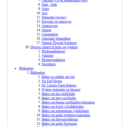
Calcium (Ca) & Magnesium (Mg)
Sink - Zink
Selen
Jern
Mineraler (øvrige)
Enzymer og magesyre
Aminosyrer
Omega
Urtemedisin
Alternativ behandling
Natural Thyroid Solutions
Diverse relatert til helse og sykdom
Medisinalindustri
Vaksiner
Meningsmålinger
Skeptikere
Biblioteket
Biblioteket
Bøker og artikler om jod
Per Egil Hegge
Dr. Carsten Vagn-Hansen
Nyttige nettsteder og blogger
Bøker om lavt stoffskifte
Bøker om høyt stoffskifte
Bøker om barnas stoffskiftesykdommer
Bøker om kræft i skjoldkjertlen
Bøker om autoimmune sykdommer
Bøker om andre tretthetssykdommer
Bøker om binyreproblemer
Bøker om andre hormoner