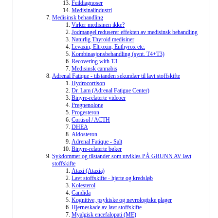
Feildiagnoser
Medisinalindustri
Medisinsk behandling
Virker medisinen ikke?
Jodmangel reduserer effekten av medisinsk behandling
Naturlig Thyroid medisiner
Levaxin, Eltroxin, Euthyrox etc.
Kombinasjonsbehandling (synt. T4+T3)
Recovering with T3
Medisinsk cannabis
Adrenal Fatique - tilstanden sekundær til lavt stoffskifte
Hydrocortison
Dr. Lam (Adrenal Fatigue Center)
Binyre-relaterte videoer
Pregnenolone
Progesteron
Cortisol / ACTH
DHEA
Aldosteron
Adrenal Fatique - Salt
Binyre-relaterte bøker
Sykdommer og tilstander som utvikles PÅ GRUNN AV lavt
stoffskifte
Ataxi (Ataxia)
Lavt stoffskifte - hjerte og kredsløb
Kolesterol
Candida
Kognitive, psykiske og nevrologiske plager
Hjerneskade av lavt stoffskifte
Myalgisk encefalopati (ME)