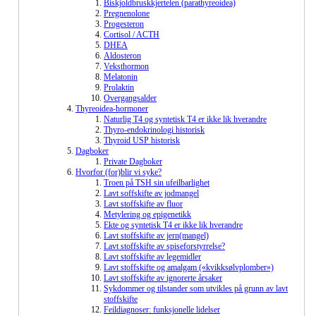
Biskjoldbruskkjertelen (parathyreoidea)
Pregnenolone
Progesteron
Cortisol / ACTH
DHEA
Aldosteron
Veksthormon
Melatonin
Prolaktin
Overgangsalder
Thyreoidea-hormoner
Naturlig T4 og syntetisk T4 er ikke lik hverandre
Thyro-endokrinologi historisk
Thyroid USP historisk
Dagboker
Private Dagboker
Hvorfor (for)blir vi syke?
Troen på TSH sin ufeilbarlighet
Lavt soffskifte av jodmangel
Lavt stoffskifte av fluor
Metylering og epigenetikk
Ekte og syntetisk T4 er ikke lik hverandre
Lavt stoffskifte av jern(mangel)
Lavt stoffskifte av spiseforstyrrelse?
Lavt stoffskifte av legemidler
Lavt stoffskifte og amalgam («kvikksølvplomber»)
Lavt stoffskifte av ignorerte årsaker
Sykdommer og tilstander som utvikles på grunn av lavt
stoffskifte
Feildiagnoser: funksjonelle lidelser