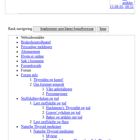
artikler
15-08-05,
08:51
Rask navigering
Sygdommer som ligner hypothyreose
Topp
Websideomåder
Brukerkontrollpanel
Personlige meldinger
Abonnement
Hvem er online
Søk i forumene
Forumforside
Forum
Forum info
Thyroidea og kunst!
Om forumet generelt
Våre anbefalinger
Presentasjoner
Stoffskiftesykdom og jod
Lavt stoffskifte og jod
Hashimoto's Thyroiditt og jod
Graves' sykdom og jod
Bøker og artikler om jod
Lavt stoffskifte og fluor
Naturlig Thyroid medisiner
Naturlig Thyroid medisiner
Mytene