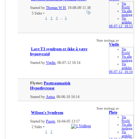
Vis
Profil
Started by
Thomas W H
, 19-08-09 11:38
Vis alle
5 Sider
•
innlegg
...
1
2
3
5
Vis
artikler
08-07-12,
18:13
Siste innlegg av
Vigdis
Lavt T3 syndrom er ikke å være
Vis
Profil
hypotyroid
Vis alle
innlegg
Started by
Vigdis
, 06-07-12 16:14
Vis
artikler
06-07-12,
16:14
Flyttet:
Posttraumatisk
Hypothyreose
Started by
Anisa
, 08-06-10 16:14
Siste innlegg av
Wilson's Syndrom
Pluto
Vis
Profil
Started by
Pusen
, 16-04-05 13:17
Vis alle
2 Sider
•
innlegg
1
2
Vis
artikler