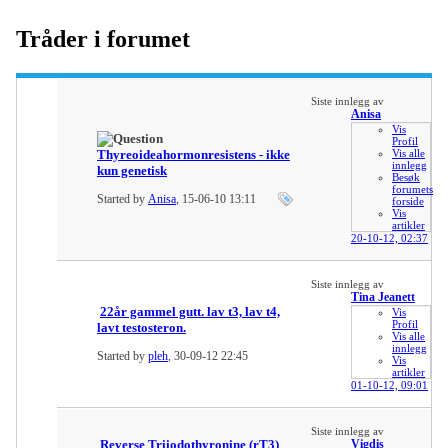
Tråder i forumet
Siste innlegg av
Anisa
Vis
Profil
Thyreoideahormonresistens - ikke
Vis alle
innlegg
kun genetisk
Besøk
forumets
Started by
Anisa
, 15-06-10 13:11
forside
Vis
artikler
20-10-12,
02:37
Siste innlegg av
Tina Jeanett
22år gammel gutt. lav t3, lav t4,
Vis
Profil
lavt testosteron.
Vis alle
innlegg
Started by
pleh
, 30-09-12 22:45
Vis
artikler
01-10-12,
09:01
Siste innlegg av
Reverse Triiodothyronine (rT3)
Vigdis