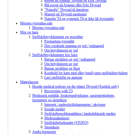
Resept på Armour Thyroid og Erfa Thyroid
Blå resept på Armour eller Erfa Thyroid
"Naturlig" Thyroid til danskere
Mangel på Thyroid-medisiner
Naturlig T4 og syntetisk T4 er ikke lik hverandre
Meretes tyreoidea-side
Meretes tyreoidea-side
Mor og barn
Stoffskiftesykdommer og graviditet
Postpartum tyreoiditt
Den vordende mamma og jod / jodmangel
Om betydningen av jod
Stoffskiftesykdommer hos barn
Barnas utvikling og jod / jodmangel
Om betydningen av jod
Barnas utvikling og fluor
Kosthold for barn med eller (ennå) uten stoffskiftesykdom
Lavt stoffskifte og autisme
Møteplassen
Hostile medical policies on the planet Thyroid (English only)
Recovering with T3
Medisinsk politikk, brukermedvirkning, pasientrettigheter,
foreninger og skeptikere
Internett / underskriftskampanjer / aksjoner
Sosiale medier
Stoffskifteproblematikken i landsdekkende medier
Medisinalindustri
Stoffskifteforbundet (STOFO)
Skeptikere
Andre hormoner