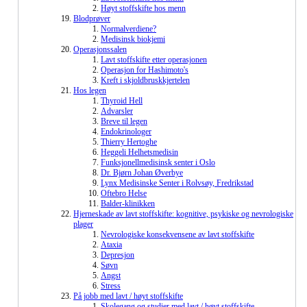
Høyt stoffskifte hos menn
Blodprøver
Normalverdiene?
Medisinsk biokjemi
Operasjonssalen
Lavt stoffskifte etter operasjonen
Operasjon for Hashimoto's
Kreft i skjoldbruskkjertelen
Hos legen
Thyroid Hell
Advarsler
Breve til legen
Endokrinologer
Thierry Hertoghe
Heggeli Helhetsmedisin
Funksjonellmedisinsk senter i Oslo
Dr. Bjørn Johan Øverbye
Lynx Medisinske Senter i Rolvsøy, Fredrikstad
Oftebro Helse
Balder-klinikken
Hjerneskade av lavt stoffskifte: kognitive, psykiske og nevrologiske
plager
Nevrologiske konsekvensene av lavt stoffskifte
Ataxia
Depresjon
Søvn
Angst
Stress
På jobb med lavt / høyt stoffskifte
Skolegang og studier med lavt / høyt stoffskifte