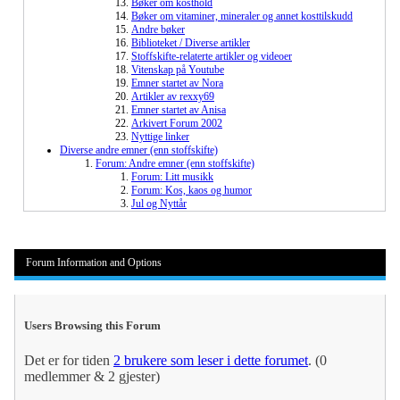
Bøker om kosthold
Bøker om vitaminer, mineraler og annet kosttilskudd
Andre bøker
Biblioteket / Diverse artikler
Stoffskifte-relaterte artikler og videoer
Vitenskap på Youtube
Emner startet av Nora
Artikler av rexxy69
Emner startet av Anisa
Arkivert Forum 2002
Nyttige linker
Diverse andre emner (enn stoffskifte)
Forum: Andre emner (enn stoffskifte)
Forum: Litt musikk
Forum: Kos, kaos og humor
Jul og Nyttår
Forum Information and Options
Users Browsing this Forum
Det er for tiden
2 brukere som leser i dette forumet
. (0
medlemmer & 2 gjester)