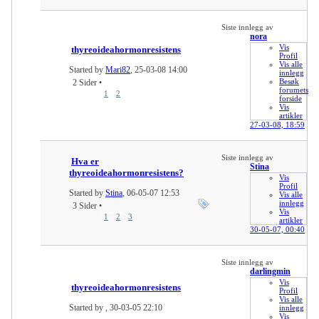
Siste innlegg av
nora
Vis
thyreoideahormonresistens
Profil
Vis alle
Started by
Mari82
, 25-03-08 14:00
innlegg
Besøk
2 Sider
•
forumets
1
2
forside
Vis
artikler
27-03-08,
18:59
Siste innlegg av
Hva er
Stina
thyreoideahormonresistens?
Vis
Profil
Started by
Stina
, 06-05-07 12:53
Vis alle
innlegg
3 Sider
•
Vis
1
2
3
artikler
30-05-07,
00:40
Siste innlegg av
darlingmin
Vis
thyreoideahormonresistens
Profil
Vis alle
Started by
, 30-03-05 22:10
innlegg
Vis