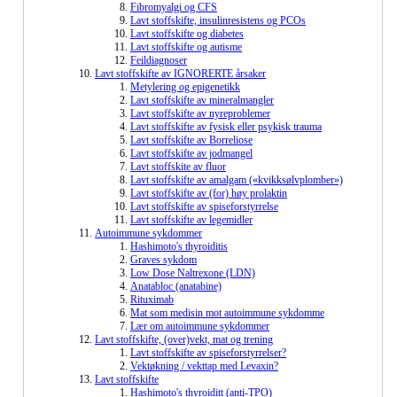
Fibromyalgi og CFS
Lavt stoffskifte, insulinresistens og PCOs
Lavt stoffskifte og diabetes
Lavt stoffskifte og autisme
Feildiagnoser
Lavt stoffskifte av IGNORERTE årsaker
Metylering og epigenetikk
Lavt stoffskifte av mineralmangler
Lavt stoffskifte av nyreproblemer
Lavt stoffskifte av fysisk eller psykisk trauma
Lavt stoffskifte av Borreliose
Lavt stoffskifte av jodmangel
Lavt stoffskite av fluor
Lavt stoffskifte av amalgam («kvikksølvplomber»)
Lavt stoffskifte av (for) høy prolaktin
Lavt stoffskifte av spiseforstyrrelse
Lavt stoffskifte av legemidler
Autoimmune sykdommer
Hashimoto's thyroiditis
Graves sykdom
Low Dose Naltrexone (LDN)
Anatabloc (anatabine)
Rituximab
Mat som medisin mot autoimmune sykdomme
Lær om autoimmune sykdommer
Lavt stoffskifte, (over)vekt, mat og trening
Lavt stoffskifte av spiseforstyrrelser?
Vektøkning / vekttap med Levaxin?
Lavt stoffskifte
Hashimoto's thyroiditt (anti-TPO)