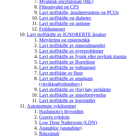
Myalgisk encefalopati (ME)
Fibromyalgi og CFS
Lavt stoffskifte, insulinresistens og PCOs
Lavt stoffskifte og diabetes
Lavt stoffskifte og autisme
Feildiagnoser
Lavt stoffskifte av IGNORERTE årsaker
Metylering og epigenetikk
Lavt stoffskifte av mineralmangler
Lavt stoffskifte av nyreproblemer
Lavt stoffskifte av fysisk eller psykisk trauma
Lavt stoffskifte av Borreliose
Lavt stoffskifte av jodmangel
Lavt stoffskite av fluor
Lavt stoffskifte av amalgam
(«kvikksølvplomber»)
Lavt stoffskifte av (for) høy prolaktin
Lavt stoffskifte av spiseforstyrrelse
Lavt stoffskifte av legemidler
Autoimmune sykdommer
Hashimoto's thyroiditis
Graves sykdom
Low Dose Naltrexone (LDN)
Anatabloc (anatabine)
Rituximab