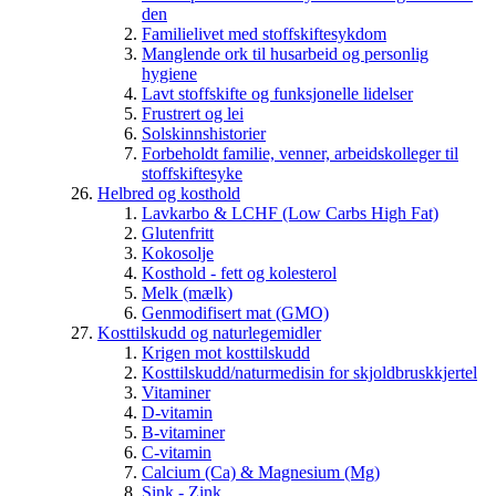
den
Familielivet med stoffskiftesykdom
Manglende ork til husarbeid og personlig
hygiene
Lavt stoffskifte og funksjonelle lidelser
Frustrert og lei
Solskinnshistorier
Forbeholdt familie, venner, arbeidskolleger til
stoffskiftesyke
Helbred og kosthold
Lavkarbo & LCHF (Low Carbs High Fat)
Glutenfritt
Kokosolje
Kosthold - fett og kolesterol
Melk (mælk)
Genmodifisert mat (GMO)
Kosttilskudd og naturlegemidler
Krigen mot kosttilskudd
Kosttilskudd/naturmedisin for skjoldbruskkjertel
Vitaminer
D-vitamin
B-vitaminer
C-vitamin
Calcium (Ca) & Magnesium (Mg)
Sink - Zink