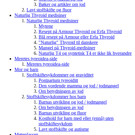
Bøker og artikler om jod
Lavt stoffskifte og fluor
Naturlig Thyroid medisiner
Naturlig Thyroid medisiner
Mytene
Resept på Armour Thyroid og Erfa Thyroid
Blå resept på Armour eller Erfa Thyroid
"Naturlig" Thyroid til danskere
Mangel på Thyroid-medisiner
Naturlig T4 og syntetisk T4 er ikke lik hverandre
Meretes tyreoidea-side
Meretes tyreoidea-side
Mor og barn
Stoffskiftesykdommer og graviditet
Postpartum tyreoiditt
Den vordende mamma og jod / jodmangel
Om betydningen av jod
Stoffskiftesykdommer hos barn
Barnas utvikling og jod / jodmangel
Om betydningen av jod
Barnas utvikling og fluor
Kosthold for barn med eller (ennå) uten
stoffskiftesykdom
Lavt stoffskifte og autisme
Møteplassen