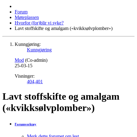
Forum
Møteplassen
Hvorfor (for)blir vi syke?
Lavt stoffskifte og amalgam («kvikksølvplomber»)
Kunngjøring:
Kunngjøring
Mod
(Co-admin)
25-03-15
Visninger:
404,401
Lavt stoffskifte og amalgam
(«kvikksølvplomber»)
Forumverktøy
Merk dette forumet om lest