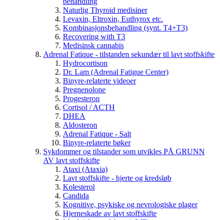
behandling
Naturlig Thyroid medisiner
Levaxin, Eltroxin, Euthyrox etc.
Kombinasjonsbehandling (synt. T4+T3)
Recovering with T3
Medisinsk cannabis
Adrenal Fatique - tilstanden sekundær til lavt stoffskifte
Hydrocortison
Dr. Lam (Adrenal Fatigue Center)
Binyre-relaterte videoer
Pregnenolone
Progesteron
Cortisol / ACTH
DHEA
Aldosteron
Adrenal Fatique - Salt
Binyre-relaterte bøker
Sykdommer og tilstander som utvikles PÅ GRUNN
AV lavt stoffskifte
Ataxi (Ataxia)
Lavt stoffskifte - hjerte og kredsløb
Kolesterol
Candida
Kognitive, psykiske og nevrologiske plager
Hjerneskade av lavt stoffskifte