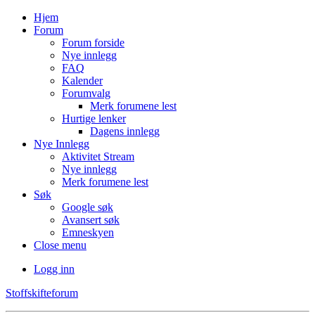
Hjem
Forum
Forum forside
Nye innlegg
FAQ
Kalender
Forumvalg
Merk forumene lest
Hurtige lenker
Dagens innlegg
Nye Innlegg
Aktivitet Stream
Nye innlegg
Merk forumene lest
Søk
Google søk
Avansert søk
Emneskyen
Close menu
Logg inn
Stoffskifteforum