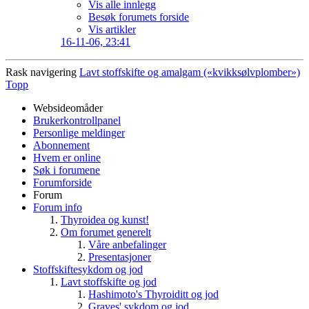
Vis alle innlegg
Besøk forumets forside
Vis artikler
16-11-06,
23:41
Rask navigering
Lavt stoffskifte og amalgam («kvikksølvplomber»)
Topp
Websideomåder
Brukerkontrollpanel
Personlige meldinger
Abonnement
Hvem er online
Søk i forumene
Forumforside
Forum
Forum info
Thyroidea og kunst!
Om forumet generelt
Våre anbefalinger
Presentasjoner
Stoffskiftesykdom og jod
Lavt stoffskifte og jod
Hashimoto's Thyroiditt og jod
Graves' sykdom og jod