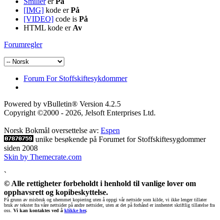
Smilier
er
På
[IMG]
kode er
På
[VIDEO]
code is
På
HTML kode er
Av
Forumregler
Forum For Stoffskiftesykdommer
Powered by vBulletin® Version 4.2.5
Copyright ©2000 - 2026, Jelsoft Enterprises Ltd.
Norsk Bokmål oversettelse av:
Espen
unike besøkende på Forumet for Stoffskiftesygdommer
siden 2008
Skin by Themecrate.com
`
© Alle rettigheter forbeholdt i henhold til vanlige lover om
opphavsrett og kopibeskyttelse.
På grunn av misbruk og uhemmet kopiering uten å oppgi vår nettside som kilde, vi ikke lenger tillater
bruk av tekster fra våre nettsider på andre nettsider, uten at det på forhånd er innhentet skriftlig tillatelse fra
oss.
Vi kan kontaktes ved å
klikke her
.