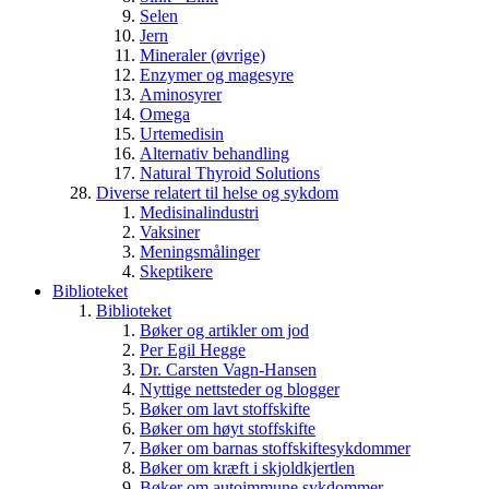
Selen
Jern
Mineraler (øvrige)
Enzymer og magesyre
Aminosyrer
Omega
Urtemedisin
Alternativ behandling
Natural Thyroid Solutions
Diverse relatert til helse og sykdom
Medisinalindustri
Vaksiner
Meningsmålinger
Skeptikere
Biblioteket
Biblioteket
Bøker og artikler om jod
Per Egil Hegge
Dr. Carsten Vagn-Hansen
Nyttige nettsteder og blogger
Bøker om lavt stoffskifte
Bøker om høyt stoffskifte
Bøker om barnas stoffskiftesykdommer
Bøker om kræft i skjoldkjertlen
Bøker om autoimmune sykdommer