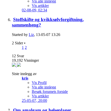
Vis alle innlegg
Vis artikler
02-08-09,
02:34
Stoffskifte og kvikksølvforgiftning,
sammenheng?
Started by
Liz
, 13-05-07 13:26
2 Sider
•
1
2
12
Svar
19,192
Visninger
Siste innlegg av
kris
Vis Profil
Vis alle innlegg
Besøk forumets forside
Vis artikler
25-05-07,
20:00
Om amalgam og helseplager