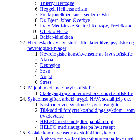
Thierry Hertoghe
Heggeli Helhetsmedisin
Funksjonellmedisinsk senter i Oslo
Dr. Bjørn Johan Øverbye
Lynx Medisinske Senter i Rolvsøy, Fredrikstad
Oftebro Helse
Balder-klinikken
Hjerneskade av lavt stoffskifte: kognitive, psykiske og
nevrologiske plager
Nevrologiske konsekvensene av lavt stoffskifte
Ataxia
Depresjon
Søvn
Angst
Stress
På jobb med lavt / høyt stoffskifte
Skolegang og studier med lavt / høyt stoffskifte
Sykdomsutgifter, arbeid, trygd, NAV, sosialhjelp etc.
Kostnader ved sykdom / sygdomsutgifter
Tilskudd til fordyret kosthold pga sykdom - som
trygdeytelse
HELFO medisinutgifter på blå resept
HELFO medisinutgifter på hvit resept
Sosiale konsekvensene av stoffskiftesykdom
Å akseptere stoffskiftesykdommen og leve med