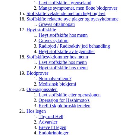
Lavt stoffskifte i grenseland
Mange symptomer, men flotte blodprøver
Stoffskifte vekslende mellom høyt og lavt
Stoffskifte relaterte øye plager og øyesykdomme
Graves oftalmopati
Høyt stoffskifte
Høyt stoffskifte hos menn
Graves sykdom
Radiojod / Radioaktiv jod behandling
Høyt stoffskifte av legemidler
Stoffskiftesykdommer hos menn
Lavt stoffskifte hos menn
Høyt stoffskifte hos menn
Blodprøver
Normalverdiene?
Medisinsk biokjemi
Operasjonssalen
Lavt stoffskifte etter operasjonen
Operasjon for Hashimoto's
Kreft i skjoldbruskkjertelen
Hos legen
Thyroid Hell
Advarsler
Breve til legen
Endokrinologer