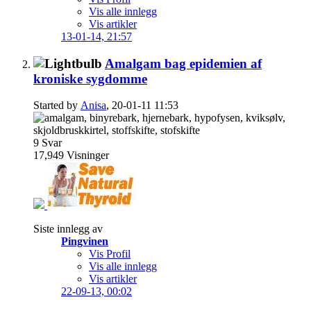
Vis alle innlegg
Vis artikler
13-01-14,
21:57
Amalgam bag epidemien af
kroniske sygdomme
Started by
Anisa
, 20-01-11 11:53
9
Svar
17,949
Visninger
Siste innlegg av
Pingvinen
Vis Profil
Vis alle innlegg
Vis artikler
22-09-13,
00:02