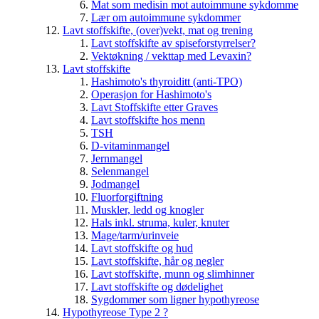
Mat som medisin mot autoimmune sykdomme
Lær om autoimmune sykdommer
Lavt stoffskifte, (over)vekt, mat og trening
Lavt stoffskifte av spiseforstyrrelser?
Vektøkning / vekttap med Levaxin?
Lavt stoffskifte
Hashimoto's thyroiditt (anti-TPO)
Operasjon for Hashimoto's
Lavt Stoffskifte etter Graves
Lavt stoffskifte hos menn
TSH
D-vitaminmangel
Jernmangel
Selenmangel
Jodmangel
Fluorforgiftning
Muskler, ledd og knogler
Hals inkl. struma, kuler, knuter
Mage/tarm/urinveie
Lavt stoffskifte og hud
Lavt stoffskifte, hår og negler
Lavt stoffskifte, munn og slimhinner
Lavt stoffskifte og dødelighet
Sygdommer som ligner hypothyreose
Hypothyreose Type 2 ?