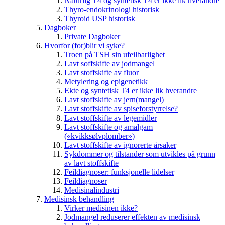
Naturlig T4 og syntetisk T4 er ikke lik hverandre
Thyro-endokrinologi historisk
Thyroid USP historisk
Dagboker
Private Dagboker
Hvorfor (for)blir vi syke?
Troen på TSH sin ufeilbarlighet
Lavt soffskifte av jodmangel
Lavt stoffskifte av fluor
Metylering og epigenetikk
Ekte og syntetisk T4 er ikke lik hverandre
Lavt stoffskifte av jern(mangel)
Lavt stoffskifte av spiseforstyrrelse?
Lavt stoffskifte av legemidler
Lavt stoffskifte og amalgam
(«kvikksølvplomber»)
Lavt stoffskifte av ignorerte årsaker
Sykdommer og tilstander som utvikles på grunn
av lavt stoffskifte
Feildiagnoser: funksjonelle lidelser
Feildiagnoser
Medisinalindustri
Medisinsk behandling
Virker medisinen ikke?
Jodmangel reduserer effekten av medisinsk