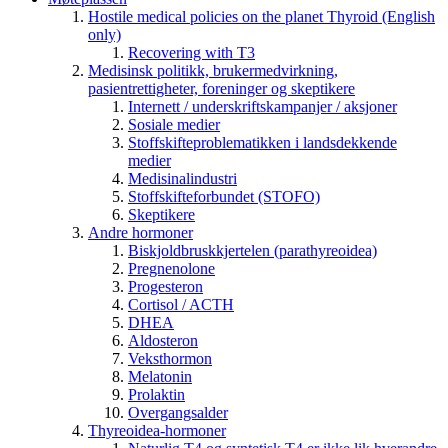
Hostile medical policies on the planet Thyroid (English
only)
Recovering with T3
Medisinsk politikk, brukermedvirkning,
pasientrettigheter, foreninger og skeptikere
Internett / underskriftskampanjer / aksjoner
Sosiale medier
Stoffskifteproblematikken i landsdekkende
medier
Medisinalindustri
Stoffskifteforbundet (STOFO)
Skeptikere
Andre hormoner
Biskjoldbruskkjertelen (parathyreoidea)
Pregnenolone
Progesteron
Cortisol / ACTH
DHEA
Aldosteron
Veksthormon
Melatonin
Prolaktin
Overgangsalder
Thyreoidea-hormoner