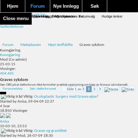
Hjem
Forum
Nye Innlegg
Søk
Logg inn
Forum forside
Aktivitet Stream
Google søk
Avansert søk
Nye innlegg
Nye innlegg
Emneskyen
FAQ
Merk forumene lest
Kalender
Forumvalg
Hurtige lenker
Close menu
Stoffskifteforum
Forum
Møteplassen
Høyt stoffskifte
Graves sykdom
Kunngjøring:
Kunngjøring
Mod
(Co-admin)
25-03-15
Visninger:
404,405
Graves sykdom
Vær OBS på at dette forum ikke formidler praktisk opplysning om kjøp av Armour på internett.
Forumverktøy
Søk i dette forumet
Side 1 av 3
1
2
3
Viktig:
Oculoplastic Surgery mod Graves-øjne?
Started by
Anisa
, 09-04-09 22:37
4
Svar
18,850
Visninger
Anisa
10-03-10,
23:53
Viktig:
Graves og graviditet
Started by
Mod
, 26-07-09 18:30