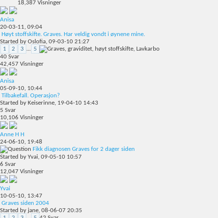
18,387
Visninger
Anisa
20-03-11,
09:04
Høyt stoffskifte. Graves. Har veldig vondt i øynene mine.
Started by
Oslofia
, 09-03-10 21:27
1
2
3
...
5
40
Svar
42,457
Visninger
Anisa
05-09-10,
10:44
Tilbakefall. Operasjon?
Started by
Keiserinne
, 19-04-10 14:43
5
Svar
10,106
Visninger
Anne H H
24-06-10,
19:48
Fikk diagnosen Graves for 2 dager siden
Started by
Yvai
, 09-05-10 10:57
6
Svar
12,047
Visninger
Yvai
10-05-10,
13:47
Graves siden 2004
Started by
jane
, 08-06-07 20:35
1
2
3
...
5
42
Svar