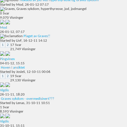
Tilskudd av jod ved hyperthyreose og Graves sykdom
Started by
Mod
, 26-01-12 07:17
0
Svar
9,070
Visninger
Mod
26-01-12,
07:17
Plaget av Graves!!
Started by
LivF
, 16-12-11 14:12
1
2
17
Svar
21,749
Visninger
Pingvinen
04-01-12,
15:15
Hoven i ansiktet
Started by
JosieS
, 12-10-11 00:06
1
2
19
Svar
29,130
Visninger
Vigdis
26-11-11,
18:20
Graves sykdom - overmedisinert???
Started by
Lenas
, 31-10-11 10:51
1
Svar
8,593
Visninger
Vigdis
31-10-11,
15:11