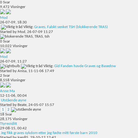
0
Svar
9,472
Visninger
Mod
26-07-09,
18:30
Viktig:
Graves. Falskt senket TSH (blokkerende TRAS)
Started by
Mod
, 26-07-09 11:27
0
Svar
10,022
Visninger
Mod
26-07-09,
11:27
Viktig:
Gid Fanden havde Graves og Basedow
Started by
Anisa
, 11-11-06 17:49
2
Svar
8,558
Visninger
Anne Ma
12-11-06,
00:04
Utstående øyne
Started by
Beate
, 24-05-07 15:57
1
2
18
Svar
28,175
Visninger
Ttyreoiditt
29-08-15,
00:42
Jeg fikk graves sykdom etter jeg fødte mitt første barn 2010
Started by
Iren85
, 29-10-12 12:42