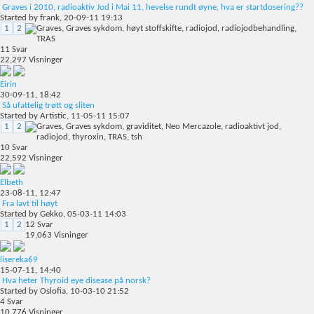
Graves i 2010, radioaktiv Jod i Mai 11, hevelse rundt øyne, hva er startdosering??
Started by
frank
, 20-09-11 19:13
1
2
11
Svar
22,297
Visninger
Eirin
30-09-11,
18:42
Så ufattelig trøtt og sliten
Started by
Artistic
, 11-05-11 15:07
1
2
10
Svar
22,592
Visninger
Elbeth
23-08-11,
12:47
Fra lavt til høyt
Started by
Gekko
, 05-03-11 14:03
1
2
12
Svar
19,063
Visninger
lisereka69
15-07-11,
14:40
Hva heter Thyroid eye disease på norsk?
Started by
Oslofia
, 10-03-10 21:52
4
Svar
10,776
Visninger