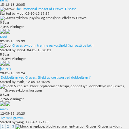
Rema
18-12-13,
20:08
The Emotional Impact of Graves' Disease
Started by
Mod
, 02-10-13 19:39
0
Svar
7,045
Visninger
Mod
02-10-13,
19:39
Graves sykdom, trening og kosthold (har også cøliaki)
Started by
Jen84
, 04-05-13 20:01
8
Svar
15,094
Visninger
jan erik
20-05-13,
13:24
Dobbeltsyn ved Graves. Effekt av cortison ved dobbeltsyn ?
Started by
math
, 12-05-13 10:25
0
Svar
7,946
Visninger
math
12-05-13,
10:25
Ny med graves....
Started by
wing
, 17-04-13 21:05
1
2
3