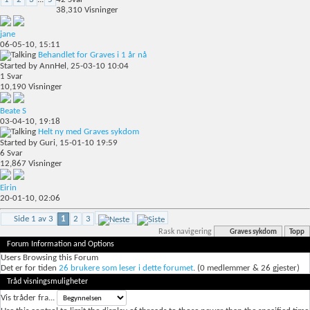
38,310
Visninger
jane
06-05-10,
15:11
Behandlet for Graves i 1 år nå
Started by
AnnHel
, 25-03-10 10:04
1
Svar
10,190
Visninger
Beate S
03-04-10,
19:18
Helt ny med Graves sykdom
Started by
Guri
, 15-01-10 19:59
6
Svar
12,867
Visninger
Eirin
20-01-10,
02:06
Side 1 av 3
1
2
3
Rask navigering
Graves sykdom
Topp
Forum Information and Options
Users Browsing this Forum
Det er for tiden
26 brukere som leser i dette forumet
. (0 medlemmer & 26 gjester)
Tråd visningsmuligheter
Vis tråder fra...