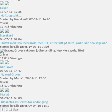
Gekko
13-07-11,
19:35
Huff.. og sukk...
Started by
lisereka69
, 07-07-11 16:20
9
Svar
13,716
Visninger
lisereka69
08-07-11,
09:04
Sluttet med Neo Mercazole, men TSH er fortsatt på 0,02, skulle ikke den stige nå?
Started by
Lille Løvet
, 19-03-11 09:06
2
Svar
11,014
Visninger
Lille Løvet
03-05-11,
14:47
Ny med Graves
Started by
Maria1
, 28-02-11 12:30
8
Svar
16,170
Visninger
Maria1
31-03-11,
08:03
Tilbakefall av Graves for andre gang
Started by
Lille Løvet
, 09-04-10 11:17
1
2
11
Svar