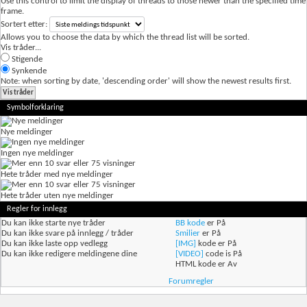
Use this control to limit the display of threads to those newer than the specified time
frame.
Sortert etter:
Allows you to choose the data by which the thread list will be sorted.
Vis tråder...
Stigende
Synkende
Note: when sorting by date, 'descending order' will show the newest results first.
Symbolforklaring
Nye meldinger
Ingen nye meldinger
Hete tråder med nye meldinger
Hete tråder uten nye meldinger
Regler for innlegg
Du
kan ikke
starte nye tråder
BB kode
er
På
Du
kan ikke
svare på innlegg / tråder
Smilier
er
På
Du
kan ikke
laste opp vedlegg
[IMG]
kode er
På
Du
kan ikke
redigere meldingene dine
[VIDEO]
code is
På
HTML kode er
Av
Forumregler