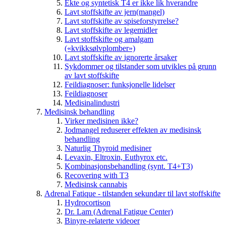
Ekte og syntetisk T4 er ikke lik hverandre
Lavt stoffskifte av jern(mangel)
Lavt stoffskifte av spiseforstyrrelse?
Lavt stoffskifte av legemidler
Lavt stoffskifte og amalgam
(«kvikksølvplomber»)
Lavt stoffskifte av ignorerte årsaker
Sykdommer og tilstander som utvikles på grunn
av lavt stoffskifte
Feildiagnoser: funksjonelle lidelser
Feildiagnoser
Medisinalindustri
Medisinsk behandling
Virker medisinen ikke?
Jodmangel reduserer effekten av medisinsk
behandling
Naturlig Thyroid medisiner
Levaxin, Eltroxin, Euthyrox etc.
Kombinasjonsbehandling (synt. T4+T3)
Recovering with T3
Medisinsk cannabis
Adrenal Fatique - tilstanden sekundær til lavt stoffskifte
Hydrocortison
Dr. Lam (Adrenal Fatigue Center)
Binyre-relaterte videoer