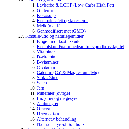
Lavkarbo & LCHF (Low Carbs High Fat)
Glutenfritt
Kokosolje
Kosthold - fett og kolesterol
Melk (mælk)
Genmodifisert mat (GMO)
Kosttilskudd og naturlegemidler
Krigen mot kosttilskudd
Kosttilskudd/naturmedisin for skjoldbruskkjertel
Vitaminer
D-vitamin
B-vitaminer
C-vitamin
Calcium (Ca) & Magnesium (Mg)
Sink - Zink
Selen
Jern
Mineraler (øvrige)
Enzymer og magesyre
Aminosyrer
Omega
Urtemedisin
Alternativ behandling
Natural Thyroid Solutions