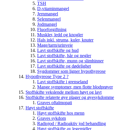
TSH
D-vitaminmangel
Jernmangel
Selenmangel
Jodmangel
Fluorforgiftning
Muskler, ledd og knogler
Hals inkl. struma, kuler, knuter
Mage/tarm/urinveie
Lavt stoffskifte og hud
Lavt stoffskifte, hår og negler
Lavt stoffskifte, munn og slimhinner
Lavt stoffskifte og dødelighet
Sygdommer som ligner hypothyreose
Hypothyreose Type 2 ?
Lavt stoffskifte i grenseland
Mange symptomer, men flotte blodprøver
Stoffskifte vekslende mellom høyt og lavt
Stoffskifte relaterte øye plager og øyesykdomme
Graves oftalmopati
Høyt stoffskifte
Høyt stoffskifte hos menn
Graves sykdom
Radiojod / Radioaktiv jod behandling
Høyt stoffskifte av legemidler