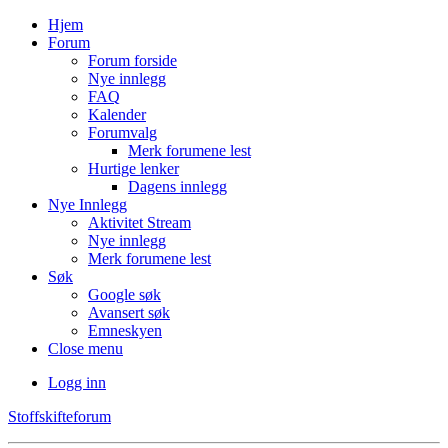
Hjem
Forum
Forum forside
Nye innlegg
FAQ
Kalender
Forumvalg
Merk forumene lest
Hurtige lenker
Dagens innlegg
Nye Innlegg
Aktivitet Stream
Nye innlegg
Merk forumene lest
Søk
Google søk
Avansert søk
Emneskyen
Close menu
Logg inn
Stoffskifteforum