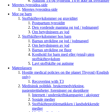
Naturlig T4 og syntetisk T4 er ikke lik hverandre
Meretes tyreoidea-side
Meretes tyreoidea-side
Mor og barn
Stoffskiftesykdommer og graviditet
Postpartum tyreoiditt
Den vordende mamma og jod / jodmangel
Om betydningen av jod
Stoffskiftesykdommer hos barn
Barnas utvikling og jod / jodmangel
Om betydningen av jod
Barnas utvikling og fluor
Kosthold for barn med eller (ennå) uten
stoffskiftesykdom
Lavt stoffskifte og autisme
Møteplassen
Hostile medical policies on the planet Thyroid (English
only)
Recovering with T3
Medisinsk politikk, brukermedvirkning,
pasientrettigheter, foreninger og skeptikere
Internett / underskriftskampanjer / aksjoner
Sosiale medier
Stoffskifteproblematikken i landsdekkende
medier