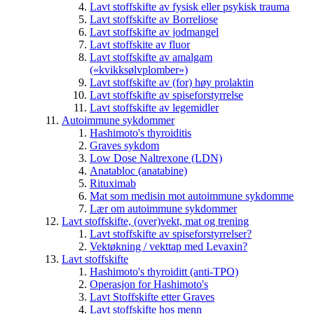
Lavt stoffskifte av fysisk eller psykisk trauma
Lavt stoffskifte av Borreliose
Lavt stoffskifte av jodmangel
Lavt stoffskite av fluor
Lavt stoffskifte av amalgam
(«kvikksølvplomber»)
Lavt stoffskifte av (for) høy prolaktin
Lavt stoffskifte av spiseforstyrrelse
Lavt stoffskifte av legemidler
Autoimmune sykdommer
Hashimoto's thyroiditis
Graves sykdom
Low Dose Naltrexone (LDN)
Anatabloc (anatabine)
Rituximab
Mat som medisin mot autoimmune sykdomme
Lær om autoimmune sykdommer
Lavt stoffskifte, (over)vekt, mat og trening
Lavt stoffskifte av spiseforstyrrelser?
Vektøkning / vekttap med Levaxin?
Lavt stoffskifte
Hashimoto's thyroiditt (anti-TPO)
Operasjon for Hashimoto's
Lavt Stoffskifte etter Graves
Lavt stoffskifte hos menn