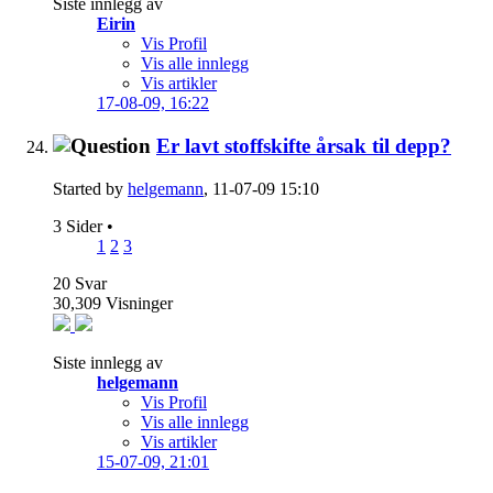
Siste innlegg av
Eirin
Vis Profil
Vis alle innlegg
Vis artikler
17-08-09,
16:22
Er lavt stoffskifte årsak til depp?
Started by
helgemann
, 11-07-09 15:10
3 Sider
•
1
2
3
20
Svar
30,309
Visninger
Siste innlegg av
helgemann
Vis Profil
Vis alle innlegg
Vis artikler
15-07-09,
21:01