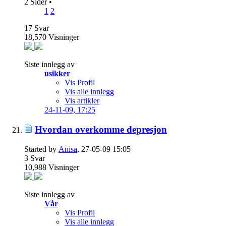
2 Sider
•
1
2
17
Svar
18,570
Visninger
Siste innlegg av
usikker
Vis Profil
Vis alle innlegg
Vis artikler
24-11-09,
17:25
Hvordan overkomme depresjon
Started by
Anisa
, 27-05-09 15:05
3
Svar
10,988
Visninger
Siste innlegg av
Vår
Vis Profil
Vis alle innlegg