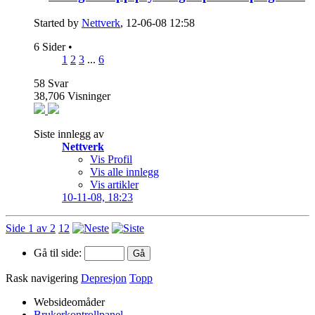
Started by
Nettverk
, 12-06-08 12:58
6 Sider
•
1
2
3
...
6
58
Svar
38,706
Visninger
Siste innlegg av
Nettverk
Vis Profil
Vis alle innlegg
Vis artikler
10-11-08,
18:23
Side 1 av 2
1
2
Gå til side:
Rask navigering
Depresjon
Topp
Websideomåder
Brukerkontrollpanel