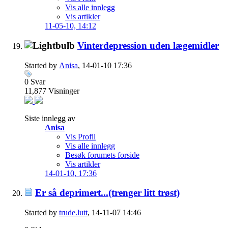
Vis alle innlegg
Vis artikler
11-05-10,
14:12
Vinterdepression uden lægemidler
Started by
Anisa
, 14-01-10 17:36
0
Svar
11,877
Visninger
Siste innlegg av
Anisa
Vis Profil
Vis alle innlegg
Besøk forumets forside
Vis artikler
14-01-10,
17:36
Er så deprimert...(trenger litt trøst)
Started by
trude.lutt
, 14-11-07 14:46