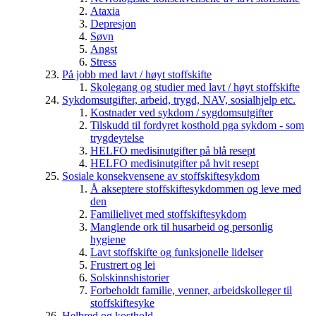
Ataxia
Depresjon
Søvn
Angst
Stress
På jobb med lavt / høyt stoffskifte
Skolegang og studier med lavt / høyt stoffskifte
Sykdomsutgifter, arbeid, trygd, NAV, sosialhjelp etc.
Kostnader ved sykdom / sygdomsutgifter
Tilskudd til fordyret kosthold pga sykdom - som
trygdeytelse
HELFO medisinutgifter på blå resept
HELFO medisinutgifter på hvit resept
Sosiale konsekvensene av stoffskiftesykdom
Å akseptere stoffskiftesykdommen og leve med
den
Familielivet med stoffskiftesykdom
Manglende ork til husarbeid og personlig
hygiene
Lavt stoffskifte og funksjonelle lidelser
Frustrert og lei
Solskinnshistorier
Forbeholdt familie, venner, arbeidskolleger til
stoffskiftesyke
Helbred og kosthold