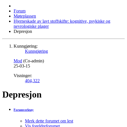
Forum
Møteplassen
Hjerneskade av lavt stoffskifte: kognitive, psykiske og
nevrologiske plager
Depresjon
Kunngjøring:
Kunngjøring
Mod
(Co-admin)
25-03-15
Visninger:
404,322
Depresjon
Forumverktøy
Merk dette forumet om lest
Vis foreldreforumet