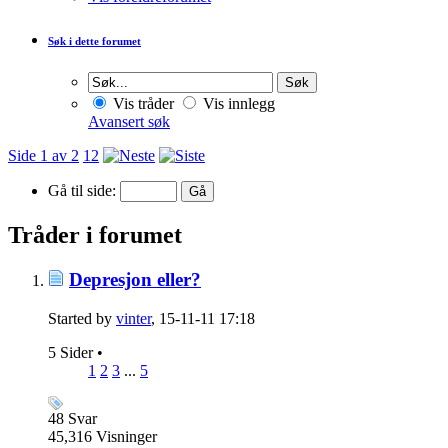
Søk i dette forumet
Vis tråder
Vis innlegg
Avansert søk
Side 1 av 2
1
2
Gå til side:
Tråder i forumet
Depresjon eller?
Started by
vinter
, 15-11-11 17:18
5 Sider
•
1
2
3
...
5
48
Svar
45,316
Visninger