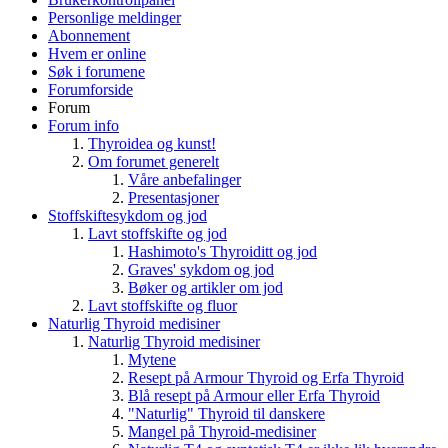
Personlige meldinger
Abonnement
Hvem er online
Søk i forumene
Forumforside
Forum
Forum info
Thyroidea og kunst!
Om forumet generelt
Våre anbefalinger
Presentasjoner
Stoffskiftesykdom og jod
Lavt stoffskifte og jod
Hashimoto's Thyroiditt og jod
Graves' sykdom og jod
Bøker og artikler om jod
Lavt stoffskifte og fluor
Naturlig Thyroid medisiner
Naturlig Thyroid medisiner
Mytene
Resept på Armour Thyroid og Erfa Thyroid
Blå resept på Armour eller Erfa Thyroid
"Naturlig" Thyroid til danskere
Mangel på Thyroid-medisiner