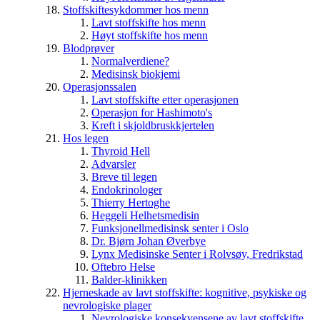
Stoffskiftesykdommer hos menn
Lavt stoffskifte hos menn
Høyt stoffskifte hos menn
Blodprøver
Normalverdiene?
Medisinsk biokjemi
Operasjonssalen
Lavt stoffskifte etter operasjonen
Operasjon for Hashimoto's
Kreft i skjoldbruskkjertelen
Hos legen
Thyroid Hell
Advarsler
Breve til legen
Endokrinologer
Thierry Hertoghe
Heggeli Helhetsmedisin
Funksjonellmedisinsk senter i Oslo
Dr. Bjørn Johan Øverbye
Lynx Medisinske Senter i Rolvsøy, Fredrikstad
Oftebro Helse
Balder-klinikken
Hjerneskade av lavt stoffskifte: kognitive, psykiske og
nevrologiske plager
Nevrologiske konsekvensene av lavt stoffskifte