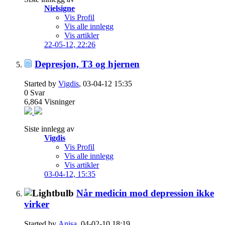
Nielsigne
Vis Profil
Vis alle innlegg
Vis artikler
22-05-12,
22:26
Depresjon, T3 og hjernen
Started by
Vigdis
, 03-04-12 15:35
0
Svar
6,864
Visninger
Siste innlegg av
Vigdis
Vis Profil
Vis alle innlegg
Vis artikler
03-04-12,
15:35
Når medicin mod depression ikke
virker
Started by
Anisa
, 04-02-10 18:19