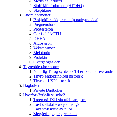
Medisinalindustri
Stoffskifteforbundet (STOFO)
Skeptikere
Andre hormoner
Biskjoldbruskkjertelen (parathyreoidea)
Pregnenolone
Progesteron
Cortisol / ACTH
DHEA
Aldosteron
Veksthormon
Melatonin
Prolaktin
Overgangsalder
Thyreoidea-hormoner
Naturlig T4 og syntetisk T4 er ikke lik hverandre
Thyro-endokrinologi historisk
Thyroid USP historisk
Dagboker
Private Dagboker
Hvorfor (for)blir vi syke?
Troen på TSH sin ufeilbarlighet
Lavt soffskifte av jodmangel
Lavt stoffskifte av fluor
Metylering og epigenetikk