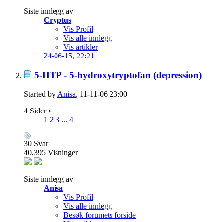
Siste innlegg av
Cryptus
Vis Profil
Vis alle innlegg
Vis artikler
24-06-15,
22:21
5-HTP - 5-hydroxytryptofan (depression)
Started by
Anisa
, 11-11-06 23:00
4 Sider
•
1
2
3
...
4
30
Svar
40,395
Visninger
Siste innlegg av
Anisa
Vis Profil
Vis alle innlegg
Besøk forumets forside