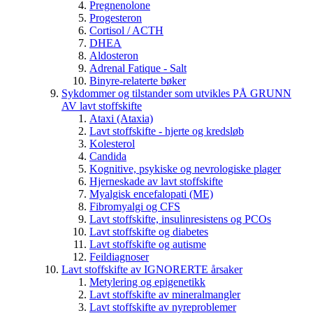
Pregnenolone
Progesteron
Cortisol / ACTH
DHEA
Aldosteron
Adrenal Fatique - Salt
Binyre-relaterte bøker
Sykdommer og tilstander som utvikles PÅ GRUNN
AV lavt stoffskifte
Ataxi (Ataxia)
Lavt stoffskifte - hjerte og kredsløb
Kolesterol
Candida
Kognitive, psykiske og nevrologiske plager
Hjerneskade av lavt stoffskifte
Myalgisk encefalopati (ME)
Fibromyalgi og CFS
Lavt stoffskifte, insulinresistens og PCOs
Lavt stoffskifte og diabetes
Lavt stoffskifte og autisme
Feildiagnoser
Lavt stoffskifte av IGNORERTE årsaker
Metylering og epigenetikk
Lavt stoffskifte av mineralmangler
Lavt stoffskifte av nyreproblemer