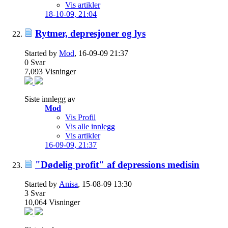
Vis artikler
18-10-09,
21:04
Rytmer, depresjoner og lys
Started by
Mod
, 16-09-09 21:37
0
Svar
7,093
Visninger
Siste innlegg av
Mod
Vis Profil
Vis alle innlegg
Vis artikler
16-09-09,
21:37
"Dødelig profit" af depressions medisin
Started by
Anisa
, 15-08-09 13:30
3
Svar
10,064
Visninger