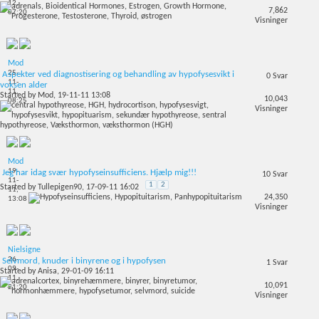
12,
7,862
07:20
Visninger
Mod
25-
Aspekter ved diagnostisering og behandling av hypofysesvikt i
0
Svar
11-
voksen alder
11,
Started by
Mod
, 19-11-11 13:08
10,043
08:25
Visninger
Mod
19-
Jeg har idag svær hypofyseinsufficiens. Hjælp mig!!!
10
Svar
11-
1
2
Started by
Tullepigen90
, 17-09-11 16:02
11,
24,350
13:08
Visninger
Nielsigne
26-
Selvmord, knuder i binyrene og i hypofysen
1
Svar
09-
Started by
Anisa
, 29-01-09 16:11
11,
10,091
21:20
Visninger