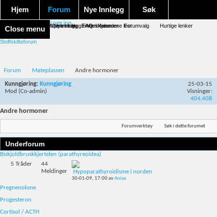
Hjem
Forum
Nye Innlegg
Søk
Logg inn
Forum forside
Aktivitet Stream
Google søk
Avansert søk
Nye innlegg
Nye innlegg
Emneskyen
FAQ
Merk forumene lest
Kalender
Forumvalg
Hurtige lenker
Close menu
Stoffskifteforum
Forum
Møteplassen
Andre hormoner
Kunngjøring:
Kunngjøring
25-03-15
Mod
(Co-admin)
Visninger:
404,408
Andre hormoner
Forumverktøy
Søk i dette forumet
Underforum
Biskjoldbruskkjertelen (parathyreoidea)
5
Tråder
44
Meldinger
Hypoparathyroidisme i norden
30-01-09,
17:00
av
Anisa
Pregnenolone
Progesteron
Cortisol / ACTH