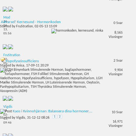
Mod
24-
Advarsel! Kernesund - Hormonkoden
0
Svar
06-
Started by
FruStration
, 02-05-13 15:09
13,
8,565
05:56
Visninger
FruStration
02-
2
Svar
Hypofyseinsufficiens
05-
Started by
Anisa
, 17-09-11 20:29
13,
9,904
15:09
Visninger
Vigdis
27-
Kaos i Kvinnohjärnan: Balansera dina hormoner....
10
Svar
02-
1
2
Started by
Vigdis
, 31-12-12 08:26
13,
16,971
09:46
Visninger