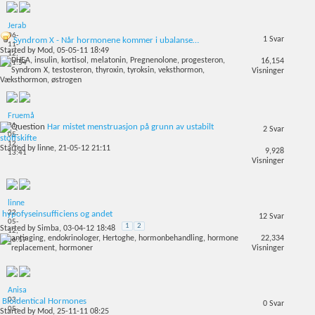
Jerab
06-
1
Svar
Syndrom X - Når hormonene kommer i ubalanse…
11-
Started by
Mod
, 05-05-11 18:49
12,
16,154
11:54
Visninger
Fruemå
31-
Har mistet menstruasjon på grunn av ustabilt
2
Svar
05-
stoffskifte
12,
Started by
linne
, 21-05-12 21:11
9,928
13:41
Visninger
linne
22-
hypofyseinsufficiens og andet
12
Svar
05-
1
2
Started by
Simba
, 03-04-12 18:48
12,
22,334
06:17
Visninger
Anisa
03-
Bioidentical Hormones
0
Svar
05-
Started by
Mod
, 25-11-11 08:25