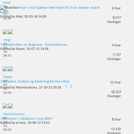
Mod
28-
Kan I mon hjælpe med input til, hvor jeg kan starte
6
Svar
02-
bedst.
17,
Started by
Mod
, 20-03-16 14:20
8,077
23:39
Visninger
smgj
24-
Fortvilet etter ny diagnose - Endometriose
4
Svar
03-
Started by
Pusen
, 16-07-15 14:56
16,
7,737
08:31
Visninger
Pusen
19-
Hodepine, kvalme og blødningsforstyrrelser
12
Svar
07-
1
2
Started by
Mumimamma
, 27-10-13 20:16
15,
18,223
16:56
Visninger
Mumimamma
06-
Hormoner i ubalanse i ung alder?
8
Svar
11-
Started by
el-loco
, 16-06-13 19:53
13,
13,110
09:53
Visninger