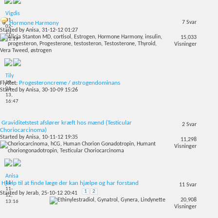
Vigdis
01-
7
Svar
Hormone Harmony
02-
Started by
Anisa
, 31-12-12 01:27
13,
15,033
11:19
Visninger
Tily
19-
Flyttet:
Progesteroncreme / østrogendominans
01-
Started by
Anisa
, 30-10-09 15:26
13,
16:47
Graviditetstest afslører kræft hos mænd (Testicular
2
Svar
Choriocarcinoma)
Started by
Anisa
, 10-11-12 19:35
11,298
Visninger
Anisa
11-
Hjælp til at finde læge der kan hjælpe og har forstand
11
Svar
11-
1
2
Started by
Jerab
, 25-10-12 20:41
12,
20,908
13:16
Visninger