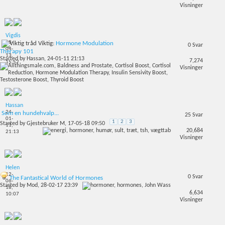
Visninger
Vigdis
18-
Viktig:
Hormone Modulation
0
Svar
04-
Therapy 101
13,
Started by
Hassan
, 24-01-11 21:13
7,274
15:52
Visninger
Hassan
24-
Som en hundehvalp...
25
Svar
01-
1
2
3
Started by
Gjestebruker M
, 17-05-18 09:50
11,
20,684
21:13
Visninger
Helen
12-
0
Svar
The Fantastical World of Hormones
06-
Started by
Mod
, 28-02-17 23:39
18,
6,634
10:07
Visninger