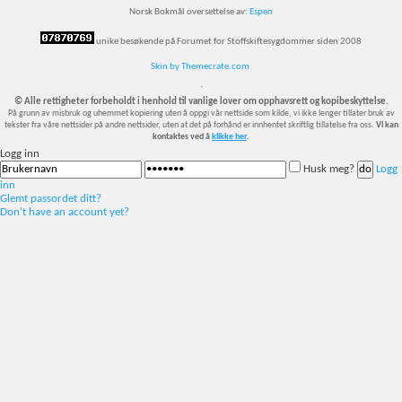
Norsk Bokmål oversettelse av:
Espen
unike besøkende på Forumet for Stoffskiftesygdommer siden 2008
Skin by Themecrate.com
`
© Alle rettigheter forbeholdt i henhold til vanlige lover om opphavsrett og kopibeskyttelse.
På grunn av misbruk og uhemmet kopiering uten å oppgi vår nettside som kilde, vi ikke lenger tillater bruk av
tekster fra våre nettsider på andre nettsider, uten at det på forhånd er innhentet skriftlig tillatelse fra oss.
Vi kan
kontaktes ved å
klikke her
.
Logg inn
Husk meg?
Logg
inn
Glemt passordet ditt?
Don't have an account yet?