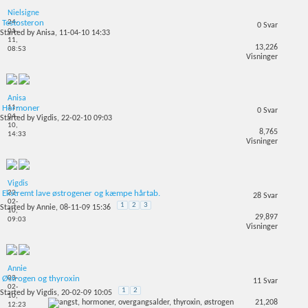
Nielsigne
24-
Testosteron
0
Svar
01-
Started by
Anisa
, 11-04-10 14:33
11,
13,226
08:53
Visninger
Anisa
11-
Hormoner
0
Svar
04-
Started by
Vigdis
, 22-02-10 09:03
10,
8,765
14:33
Visninger
Vigdis
22-
Ekstremt lave østrogener og kæmpe hårtab.
28
Svar
02-
1
2
3
Started by
Annie
, 08-11-09 15:36
10,
29,897
09:03
Visninger
Annie
03-
Østrogen og thyroxin
11
Svar
02-
1
2
Started by
Vigdis
, 20-02-09 10:05
10,
21,208
12:23