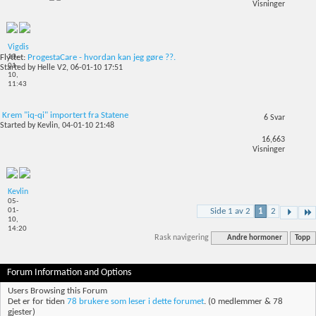
Visninger
Vigdis
13-
Flyttet:
ProgestaCare - hvordan kan jeg gøre ??.
01-
Started by
Helle V2
, 06-01-10 17:51
10,
11:43
Krem "iq-qi" importert fra Statene
6
Svar
Started by
Kevlin
, 04-01-10 21:48
16,663
Visninger
Kevlin
05-
Side 1 av 2
1
2
01-
10,
14:20
Rask navigering
Andre hormoner
Topp
Forum Information and Options
Users Browsing this Forum
Det er for tiden
78 brukere som leser i dette forumet
. (0 medlemmer & 78
gjester)