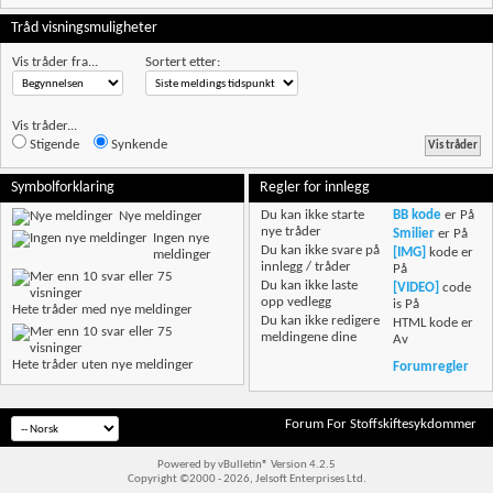
Tråd visningsmuligheter
Vis tråder fra...
Sortert etter:
Vis tråder...
Stigende
Synkende
Symbolforklaring
Regler for innlegg
Du
kan ikke
starte
BB kode
er
På
Nye meldinger
nye tråder
Smilier
er
På
Ingen nye
Du
kan ikke
svare på
[IMG]
kode er
meldinger
innlegg / tråder
På
Du
kan ikke
laste
[VIDEO]
code
opp vedlegg
is
På
Hete tråder med nye meldinger
Du
kan ikke
redigere
HTML kode er
meldingene dine
Av
Hete tråder uten nye meldinger
Forumregler
Forum For Stoffskiftesykdommer
Powered by vBulletin® Version 4.2.5
Copyright ©2000 - 2026, Jelsoft Enterprises Ltd.