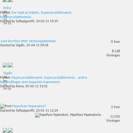
Anisa
07-
Flyttet:
For højt prolaktin, hyperprolaktinæmi,
08-
hyperprolaktinemia
11,
Started by
Tullepigen90
, 14-01-11 19:19
14:12
Lavt kortisol etter stressopplevelser
0
Svar
Started by
Vigdis
, 25-04-11 09:56
8,128
Visninger
Vigdis
25-
Flyttet:
Hyperprolaktinæmi, hyperprolaktinemia - andre
04-
behandlinger end dopamin-hæmmere
11,
Started by
Anisa
, 05-02-11 13:31
09:56
Hypofyse Hyperplasi?
2
Svar
Started by
Tullepigen90
, 23-01-11 11:24
11,010
Visninger