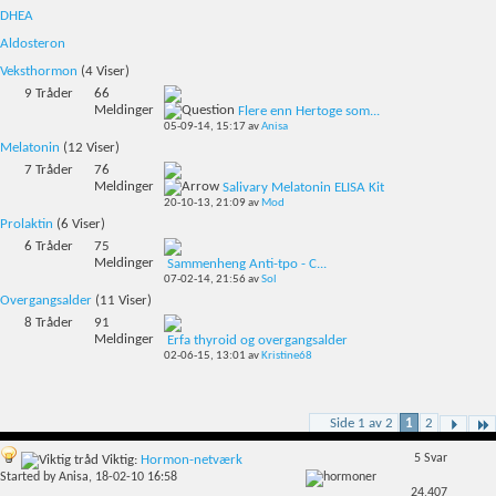
DHEA
Aldosteron
Veksthormon
(4 Viser)
9
Tråder
66
Meldinger
Flere enn Hertoge som...
05-09-14,
15:17
av
Anisa
Melatonin
(12 Viser)
7
Tråder
76
Meldinger
Salivary Melatonin ELISA Kit
20-10-13,
21:09
av
Mod
Prolaktin
(6 Viser)
6
Tråder
75
Meldinger
Sammenheng Anti-tpo - C...
07-02-14,
21:56
av
Sol
Overgangsalder
(11 Viser)
8
Tråder
91
Meldinger
Erfa thyroid og overgangsalder
02-06-15,
13:01
av
Kristine68
Side 1 av 2
1
2
5
Svar
Viktig:
Hormon-netværk
Started by
Anisa
, 18-02-10 16:58
24,407