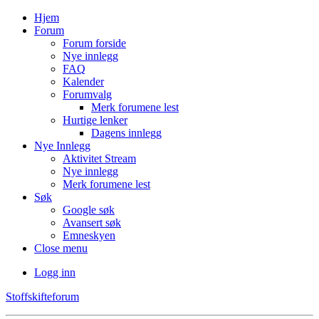
Hjem
Forum
Forum forside
Nye innlegg
FAQ
Kalender
Forumvalg
Merk forumene lest
Hurtige lenker
Dagens innlegg
Nye Innlegg
Aktivitet Stream
Nye innlegg
Merk forumene lest
Søk
Google søk
Avansert søk
Emneskyen
Close menu
Logg inn
Stoffskifteforum