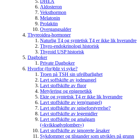
DHEA
Aldosteron
Veksthormon
Melatonin
Prolaktin
Overgangsalder
Thyreoidea-hormoner
Naturlig T4 og syntetisk T4 er ikke lik hverandre
Thyro-endokrinologi historisk
Thyroid USP historisk
Dagboker
Private Dagboker
Hvorfor (for)blir vi syke?
Troen på TSH sin ufeilbarlighet
Lavt soffskifte av jodmangel
Lavt stoffskifte av fluor
Metylering og epigenetikk
Ekte og syntetisk T4 er ikke lik hverandre
Lavt stoffskifte av jern(mangel)
Lavt stoffskifte av spiseforstyrrelse?
Lavt stoffskifte av legemidler
Lavt stoffskifte og amalgam
(«kvikksølvplomber»)
Lavt stoffskifte av ignorerte årsaker
Sykdommer og tilstander som utvikles på grunn