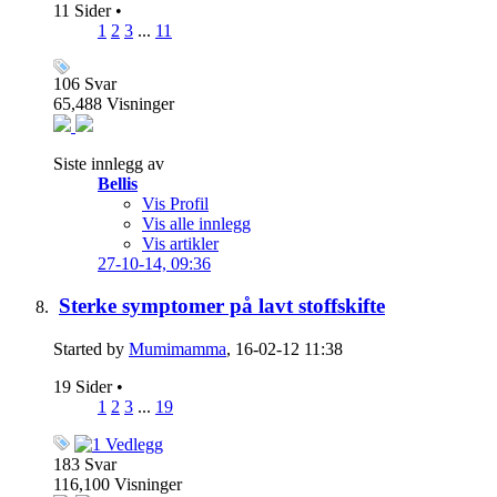
11 Sider
•
1
2
3
...
11
106
Svar
65,488
Visninger
Siste innlegg av
Bellis
Vis Profil
Vis alle innlegg
Vis artikler
27-10-14,
09:36
Sterke symptomer på lavt stoffskifte
Started by
Mumimamma
, 16-02-12 11:38
19 Sider
•
1
2
3
...
19
183
Svar
116,100
Visninger