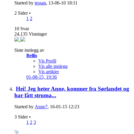
Started by
tessan
, 13-06-10 18:11
2 Sider
•
1
2
10
Svar
24,135
Visninger
Siste innlegg av
Bellis
Vis Profil
Vis alle innlegg
Vis artikler
01-08-15,
19:36
Hei! Jeg heter Anne, kommer fra Sørlandet og
har fått struma...
Started by
Anne7
, 16-01-15 12:23
3 Sider
•
1
2
3