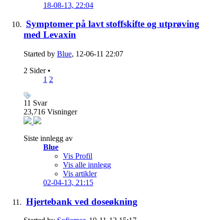
18-08-13,
22:04
Symptomer på lavt stoffskifte og utprøving
med Levaxin
Started by
Blue
, 12-06-11 22:07
2 Sider
•
1
2
11
Svar
23,716
Visninger
Siste innlegg av
Blue
Vis Profil
Vis alle innlegg
Vis artikler
02-04-13,
21:15
Hjertebank ved doseøkning