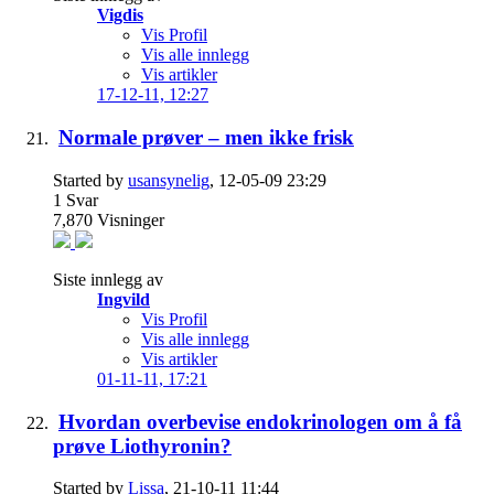
Vigdis
Vis Profil
Vis alle innlegg
Vis artikler
17-12-11,
12:27
Normale prøver – men ikke frisk
Started by
usansynelig
, 12-05-09 23:29
1
Svar
7,870
Visninger
Siste innlegg av
Ingvild
Vis Profil
Vis alle innlegg
Vis artikler
01-11-11,
17:21
Hvordan overbevise endokrinologen om å få
prøve Liothyronin?
Started by
Lissa
, 21-10-11 11:44