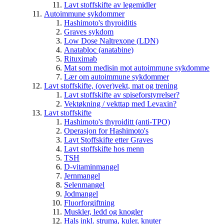
Lavt stoffskifte av legemidler
Autoimmune sykdommer
Hashimoto's thyroiditis
Graves sykdom
Low Dose Naltrexone (LDN)
Anatabloc (anatabine)
Rituximab
Mat som medisin mot autoimmune sykdomme
Lær om autoimmune sykdommer
Lavt stoffskifte, (over)vekt, mat og trening
Lavt stoffskifte av spiseforstyrrelser?
Vektøkning / vekttap med Levaxin?
Lavt stoffskifte
Hashimoto's thyroiditt (anti-TPO)
Operasjon for Hashimoto's
Lavt Stoffskifte etter Graves
Lavt stoffskifte hos menn
TSH
D-vitaminmangel
Jernmangel
Selenmangel
Jodmangel
Fluorforgiftning
Muskler, ledd og knogler
Hals inkl. struma, kuler, knuter