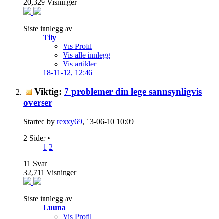
20,329
Visninger
Siste innlegg av
Tily
Vis Profil
Vis alle innlegg
Vis artikler
18-11-12,
12:46
Viktig:
7 problemer din lege sannsynligvis
overser
Started by
rexxy69
, 13-06-10 10:09
2 Sider
•
1
2
11
Svar
32,711
Visninger
Siste innlegg av
Luuna
Vis Profil