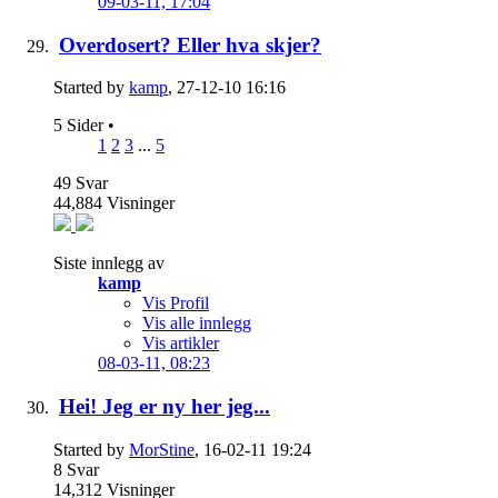
09-03-11,
17:04
Overdosert? Eller hva skjer?
Started by
kamp
, 27-12-10 16:16
5 Sider
•
1
2
3
...
5
49
Svar
44,884
Visninger
Siste innlegg av
kamp
Vis Profil
Vis alle innlegg
Vis artikler
08-03-11,
08:23
Hei! Jeg er ny her jeg...
Started by
MorStine
, 16-02-11 19:24
8
Svar
14,312
Visninger