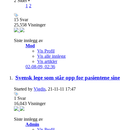
2 Sider
•
1
2
15
Svar
25,558
Visninger
Siste innlegg av
Mod
Vis Profil
Vis alle innlegg
Vis artikler
02-08-09,
02:36
Svensk lege som står opp for pasientene sine
Started by
Vigdis
, 21-11-11 17:47
1
Svar
16,043
Visninger
Siste innlegg av
Admin
Vis Profil