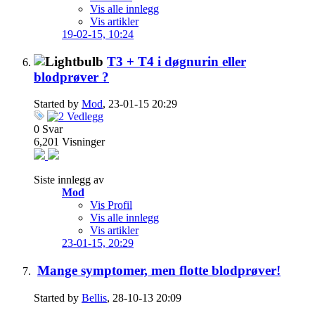
Vis alle innlegg
Vis artikler
19-02-15,
10:24
T3 + T4 i døgnurin eller
blodprøver ?
Started by
Mod
, 23-01-15 20:29
0
Svar
6,201
Visninger
Siste innlegg av
Mod
Vis Profil
Vis alle innlegg
Vis artikler
23-01-15,
20:29
Mange symptomer, men flotte blodprøver!
Started by
Bellis
, 28-10-13 20:09