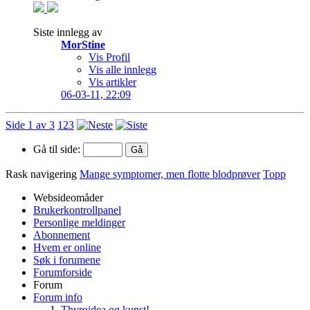
Siste innlegg av
MorStine
Vis Profil
Vis alle innlegg
Vis artikler
06-03-11,
22:09
Side 1 av 3
1
2
3
Gå til side:
Rask navigering
Mange symptomer, men flotte blodprøver
Topp
Websideomåder
Brukerkontrollpanel
Personlige meldinger
Abonnement
Hvem er online
Søk i forumene
Forumforside
Forum
Forum info
Thyroidea og kunst!