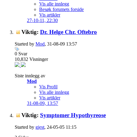
Vis alle innlegg
Besøk forumets forside
Vis artikler
27-10-11,
22:30
Viktig:
Dr. Helge Chr. Oftebro
Started by
Mod
, 31-08-09 13:57
0
Svar
10,832
Visninger
Siste innlegg av
Mod
Vis Profil
Vis alle innlegg
Vis artikler
31-08-09,
13:57
Viktig:
Symptomer Hypothyreose
Started by
gjest
, 24-05-05 11:15