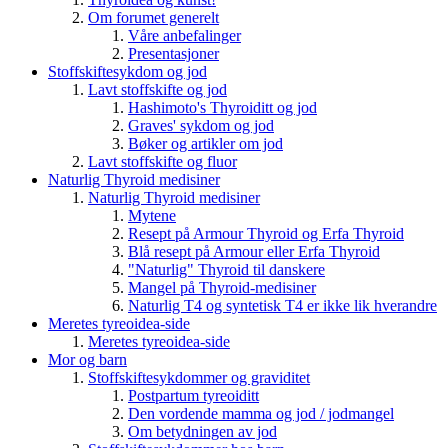
Om forumet generelt
Våre anbefalinger
Presentasjoner
Stoffskiftesykdom og jod
Lavt stoffskifte og jod
Hashimoto's Thyroiditt og jod
Graves' sykdom og jod
Bøker og artikler om jod
Lavt stoffskifte og fluor
Naturlig Thyroid medisiner
Naturlig Thyroid medisiner
Mytene
Resept på Armour Thyroid og Erfa Thyroid
Blå resept på Armour eller Erfa Thyroid
"Naturlig" Thyroid til danskere
Mangel på Thyroid-medisiner
Naturlig T4 og syntetisk T4 er ikke lik hverandre
Meretes tyreoidea-side
Meretes tyreoidea-side
Mor og barn
Stoffskiftesykdommer og graviditet
Postpartum tyreoiditt
Den vordende mamma og jod / jodmangel
Om betydningen av jod