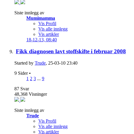
Siste innlegg av
Mumimamma
Vis Profil
Vis alle innlegg
Vis artikler
18-12-13,
08:40
Fikk diagnosen lavt stoffskifte i februar 2008
Started by
Trude
, 25-03-10 23:40
9 Sider
•
1
2
3
...
9
87
Svar
48,368
Visninger
Siste innlegg av
Trude
Vis Profil
Vis alle innlegg
Vis artikler