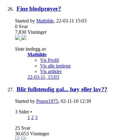
Fine blodprøver?
Started by
Mathilde
, 22-03-11 15:03
0
Svar
7,830
Visninger
Siste innlegg av
Mathilde
Vis Profil
Vis alle innlegg
Vis artikler
22-03-11,
15:03
Blir fullstendig gal... høy eller lav??
Started by
Pusen1975
, 02-11-10 12:39
3 Sider
•
1
2
3
25
Svar
30,653
Visninger