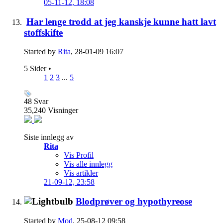
05-11-12,
18:08
Har lenge trodd at jeg kanskje kunne hatt lavt
stoffskifte
Started by
Rita
, 28-01-09 16:07
5 Sider
•
1
2
3
...
5
48
Svar
35,240
Visninger
Siste innlegg av
Rita
Vis Profil
Vis alle innlegg
Vis artikler
21-09-12,
23:58
Blodprøver og hypothyreose
Started by
Mod
, 25-08-12 09:58