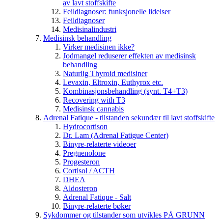
av lavt stoffskifte
Feildiagnoser: funksjonelle lidelser
Feildiagnoser
Medisinalindustri
Medisinsk behandling
Virker medisinen ikke?
Jodmangel reduserer effekten av medisinsk
behandling
Naturlig Thyroid medisiner
Levaxin, Eltroxin, Euthyrox etc.
Kombinasjonsbehandling (synt. T4+T3)
Recovering with T3
Medisinsk cannabis
Adrenal Fatique - tilstanden sekundær til lavt stoffskifte
Hydrocortison
Dr. Lam (Adrenal Fatigue Center)
Binyre-relaterte videoer
Pregnenolone
Progesteron
Cortisol / ACTH
DHEA
Aldosteron
Adrenal Fatique - Salt
Binyre-relaterte bøker
Sykdommer og tilstander som utvikles PÅ GRUNN