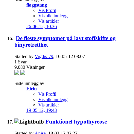
flaggstang
Vis Profil
Vis alle innlegg
Vis artikler
26-06-12,
10:36
De fleste symptomer på lavt stoffskifte og
binyretretthet
Started by
Vigdis-79
, 16-05-12 08:07
1
Svar
9,080
Visninger
Siste innlegg av
Eirin
Vis Profil
Vis alle innlegg
Vis artikler
19-05-12,
19:43
Funktionel hypothyreose
Started by
Anisa
, 18-03-12 02:27