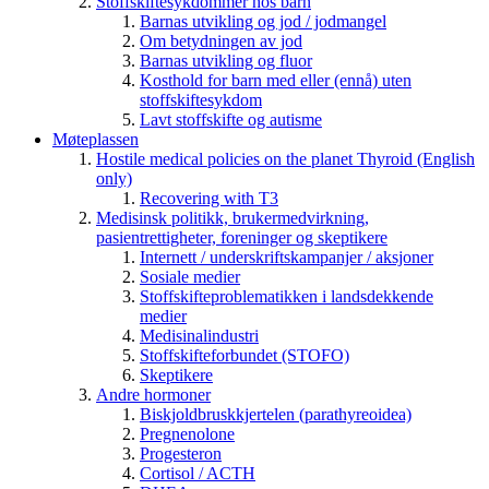
Stoffskiftesykdommer hos barn
Barnas utvikling og jod / jodmangel
Om betydningen av jod
Barnas utvikling og fluor
Kosthold for barn med eller (ennå) uten
stoffskiftesykdom
Lavt stoffskifte og autisme
Møteplassen
Hostile medical policies on the planet Thyroid (English
only)
Recovering with T3
Medisinsk politikk, brukermedvirkning,
pasientrettigheter, foreninger og skeptikere
Internett / underskriftskampanjer / aksjoner
Sosiale medier
Stoffskifteproblematikken i landsdekkende
medier
Medisinalindustri
Stoffskifteforbundet (STOFO)
Skeptikere
Andre hormoner
Biskjoldbruskkjertelen (parathyreoidea)
Pregnenolone
Progesteron
Cortisol / ACTH