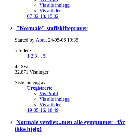
Vis alle innlegg
Vis artikler
07-02-18,
15:02
"Normale" stoffskifteprøver
Started by
Abra
, 24-05-06 19:35
5 Sider
•
1
2
3
...
5
42
Svar
32,871
Visninger
Siste innlegg av
Uregistrerte
Vis Profil
Vis alle innlegg
Vis artikler
19-05-16,
18:49
Normale verdier...men alle symptomer - får
ikke hjelp!