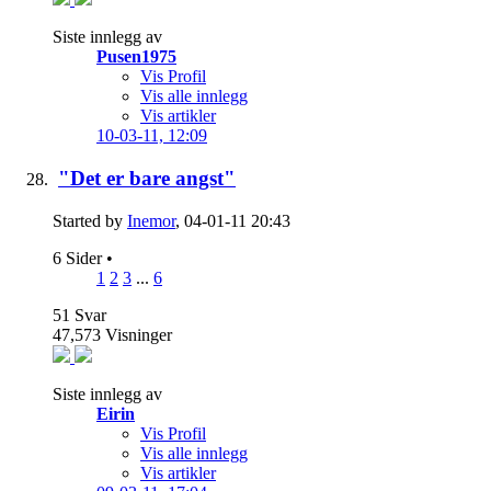
Siste innlegg av
Pusen1975
Vis Profil
Vis alle innlegg
Vis artikler
10-03-11,
12:09
"Det er bare angst"
Started by
Inemor
, 04-01-11 20:43
6 Sider
•
1
2
3
...
6
51
Svar
47,573
Visninger
Siste innlegg av
Eirin
Vis Profil
Vis alle innlegg
Vis artikler