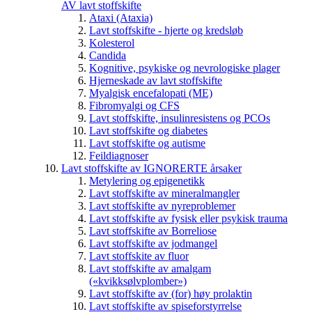
AV lavt stoffskifte
Ataxi (Ataxia)
Lavt stoffskifte - hjerte og kredsløb
Kolesterol
Candida
Kognitive, psykiske og nevrologiske plager
Hjerneskade av lavt stoffskifte
Myalgisk encefalopati (ME)
Fibromyalgi og CFS
Lavt stoffskifte, insulinresistens og PCOs
Lavt stoffskifte og diabetes
Lavt stoffskifte og autisme
Feildiagnoser
Lavt stoffskifte av IGNORERTE årsaker
Metylering og epigenetikk
Lavt stoffskifte av mineralmangler
Lavt stoffskifte av nyreproblemer
Lavt stoffskifte av fysisk eller psykisk trauma
Lavt stoffskifte av Borreliose
Lavt stoffskifte av jodmangel
Lavt stoffskite av fluor
Lavt stoffskifte av amalgam
(«kvikksølvplomber»)
Lavt stoffskifte av (for) høy prolaktin
Lavt stoffskifte av spiseforstyrrelse