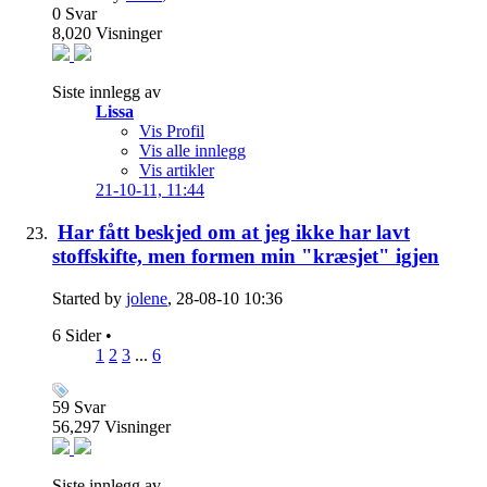
0
Svar
8,020
Visninger
Siste innlegg av
Lissa
Vis Profil
Vis alle innlegg
Vis artikler
21-10-11,
11:44
Har fått beskjed om at jeg ikke har lavt
stoffskifte, men formen min "kræsjet" igjen
Started by
jolene
, 28-08-10 10:36
6 Sider
•
1
2
3
...
6
59
Svar
56,297
Visninger
Siste innlegg av