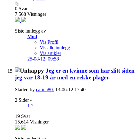
0
Svar
7,568
Visninger
Siste innlegg av
Mod
Vis Profil
Vis alle innlegg
Vis artikler
25-08-12,
09:58
Jeg er en kvinne som har slitt siden
jeg var 18-19 år med en rekke plager.
Started by
carina80
, 13-06-12 17:40
2 Sider
•
1
2
19
Svar
15,614
Visninger
Siste innlegg av