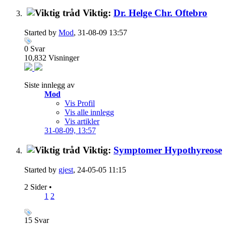
Viktig:
Dr. Helge Chr. Oftebro
Started by
Mod
, 31-08-09 13:57
0
Svar
10,832
Visninger
Siste innlegg av
Mod
Vis Profil
Vis alle innlegg
Vis artikler
31-08-09,
13:57
Viktig:
Symptomer Hypothyreose
Started by
gjest
, 24-05-05 11:15
2 Sider
•
1
2
15
Svar