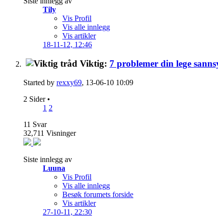
Siste innlegg av
Tily
Vis Profil
Vis alle innlegg
Vis artikler
18-11-12,
12:46
Viktig:
7 problemer din lege sannsy
Started by
rexxy69
, 13-06-10 10:09
2 Sider
•
1
2
11
Svar
32,711
Visninger
Siste innlegg av
Luuna
Vis Profil
Vis alle innlegg
Besøk forumets forside
Vis artikler
27-10-11,
22:30