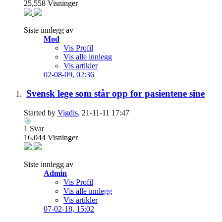
25,558
Visninger
Siste innlegg av
Mod
Vis Profil
Vis alle innlegg
Vis artikler
02-08-09,
02:36
Svensk lege som står opp for pasientene sine
Started by
Vigdis
, 21-11-11 17:47
1
Svar
16,044
Visninger
Siste innlegg av
Admin
Vis Profil
Vis alle innlegg
Vis artikler
07-02-18,
15:02