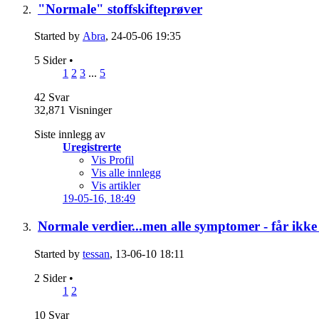
"Normale" stoffskifteprøver
Started by
Abra
, 24-05-06 19:35
5 Sider
•
1
2
3
...
5
42
Svar
32,871
Visninger
Siste innlegg av
Uregistrerte
Vis Profil
Vis alle innlegg
Vis artikler
19-05-16,
18:49
Normale verdier...men alle symptomer - får ikke 
Started by
tessan
, 13-06-10 18:11
2 Sider
•
1
2
10
Svar