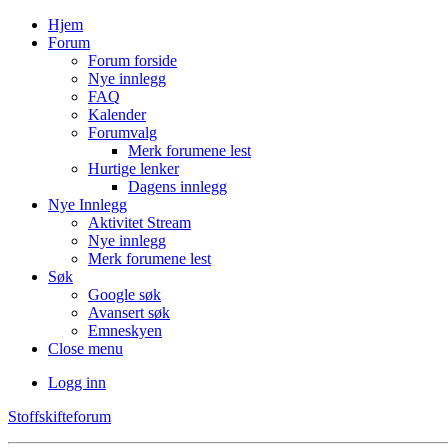
Hjem
Forum
Forum forside
Nye innlegg
FAQ
Kalender
Forumvalg
Merk forumene lest
Hurtige lenker
Dagens innlegg
Nye Innlegg
Aktivitet Stream
Nye innlegg
Merk forumene lest
Søk
Google søk
Avansert søk
Emneskyen
Close menu
Logg inn
Stoffskifteforum