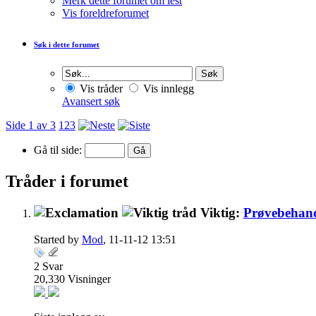
Merk dette forumet om lest
Vis foreldreforumet
Søk i dette forumet
Vis tråder
Vis innlegg
Avansert søk
Side 1 av 3
1
2
3
Gå til side:
Tråder i forumet
Viktig:
Prøvebehandl
Started by
Mod
, 11-11-12 13:51
2
Svar
20,330
Visninger