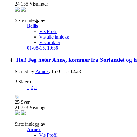
24,135
Visninger
Siste innlegg av
Bellis
Vis Profil
Vis alle innlegg
Vis artikler
01-08-15,
19:36
Hei! Jeg heter Anne, kommer fra Sørlandet og ha
Started by
Anne7
, 16-01-15 12:23
3 Sider
•
1
2
3
25
Svar
21,723
Visninger
Siste innlegg av
Anne7
Vis Profil