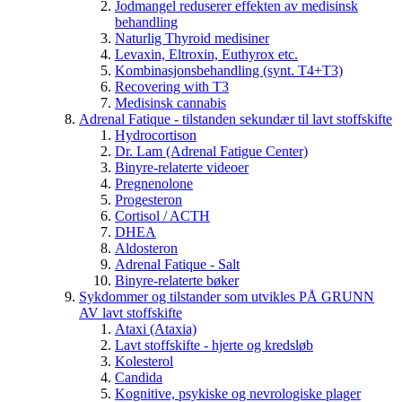
Jodmangel reduserer effekten av medisinsk
behandling
Naturlig Thyroid medisiner
Levaxin, Eltroxin, Euthyrox etc.
Kombinasjonsbehandling (synt. T4+T3)
Recovering with T3
Medisinsk cannabis
Adrenal Fatique - tilstanden sekundær til lavt stoffskifte
Hydrocortison
Dr. Lam (Adrenal Fatigue Center)
Binyre-relaterte videoer
Pregnenolone
Progesteron
Cortisol / ACTH
DHEA
Aldosteron
Adrenal Fatique - Salt
Binyre-relaterte bøker
Sykdommer og tilstander som utvikles PÅ GRUNN
AV lavt stoffskifte
Ataxi (Ataxia)
Lavt stoffskifte - hjerte og kredsløb
Kolesterol
Candida
Kognitive, psykiske og nevrologiske plager