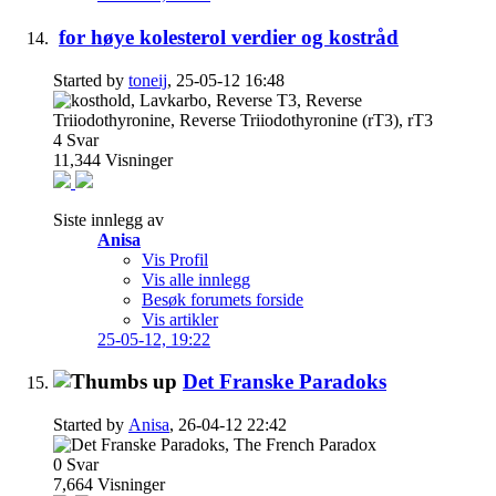
for høye kolesterol verdier og kostråd
Started by
toneij
, 25-05-12 16:48
4
Svar
11,344
Visninger
Siste innlegg av
Anisa
Vis Profil
Vis alle innlegg
Besøk forumets forside
Vis artikler
25-05-12,
19:22
Det Franske Paradoks
Started by
Anisa
, 26-04-12 22:42
0
Svar
7,664
Visninger