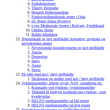
Endokrinologer
Thierry Hertoghe
Heggeli Helhetsmedisin
Funksjonellmedisinsk senter i Oslo
Dr. Bjørn Johan Øverbye
Lynx Medisinske Senter i Rolvsøy, Fredrikstad
Oftebro Helse
Balder-klinikken
Hjerneskade av lavt stoffskifte: kognitive, psykiske og
nevrologiske plager
Nevrologiske konsekvensene av lavt stoffskifte
Ataxia
Depresjon
Søvn
Angst
Stress
På jobb med lavt / høyt stoffskifte
Skolegang og studier med lavt / høyt stoffskifte
Sykdomsutgifter, arbeid, trygd, NAV, sosialhjelp etc.
Kostnader ved sykdom / sygdomsutgifter
Tilskudd til fordyret kosthold pga sykdom - som
trygdeytelse
HELFO medisinutgifter på blå resept
HELFO medisinutgifter på hvit resept
Sosiale konsekvensene av stoffskiftesykdom