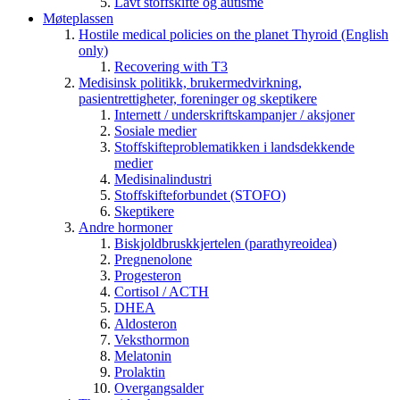
Lavt stoffskifte og autisme
Møteplassen
Hostile medical policies on the planet Thyroid (English
only)
Recovering with T3
Medisinsk politikk, brukermedvirkning,
pasientrettigheter, foreninger og skeptikere
Internett / underskriftskampanjer / aksjoner
Sosiale medier
Stoffskifteproblematikken i landsdekkende
medier
Medisinalindustri
Stoffskifteforbundet (STOFO)
Skeptikere
Andre hormoner
Biskjoldbruskkjertelen (parathyreoidea)
Pregnenolone
Progesteron
Cortisol / ACTH
DHEA
Aldosteron
Veksthormon
Melatonin
Prolaktin
Overgangsalder