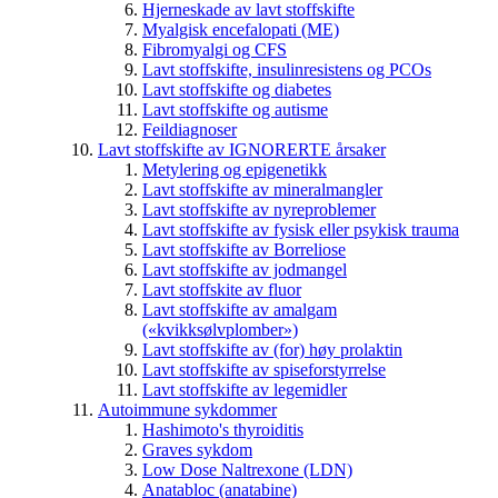
Hjerneskade av lavt stoffskifte
Myalgisk encefalopati (ME)
Fibromyalgi og CFS
Lavt stoffskifte, insulinresistens og PCOs
Lavt stoffskifte og diabetes
Lavt stoffskifte og autisme
Feildiagnoser
Lavt stoffskifte av IGNORERTE årsaker
Metylering og epigenetikk
Lavt stoffskifte av mineralmangler
Lavt stoffskifte av nyreproblemer
Lavt stoffskifte av fysisk eller psykisk trauma
Lavt stoffskifte av Borreliose
Lavt stoffskifte av jodmangel
Lavt stoffskite av fluor
Lavt stoffskifte av amalgam
(«kvikksølvplomber»)
Lavt stoffskifte av (for) høy prolaktin
Lavt stoffskifte av spiseforstyrrelse
Lavt stoffskifte av legemidler
Autoimmune sykdommer
Hashimoto's thyroiditis
Graves sykdom
Low Dose Naltrexone (LDN)
Anatabloc (anatabine)