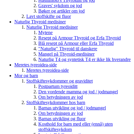
Hashimoto's Thyroiditt og jod
Graves' sykdom og jod
Bøker og artikler om jod
Lavt stoffskifte og fluor
Naturlig Thyroid medisiner
Naturlig Thyroid medisiner
Mytene
Resept på Armour Thyroid og Erfa Thyroid
Blå resept på Armour eller Erfa Thyroid
"Naturlig" Thyroid til danskere
Mangel på Thyroid-medisiner
Naturlig T4 og syntetisk T4 er ikke lik hverandre
Meretes tyreoidea-side
Meretes tyreoidea-side
Mor og barn
Stoffskiftesykdommer og graviditet
Postpartum tyreoiditt
Den vordende mamma og jod / jodmangel
Om betydningen av jod
Stoffskiftesykdommer hos barn
Barnas utvikling og jod / jodmangel
Om betydningen av jod
Barnas utvikling og fluor
Kosthold for barn med eller (ennå) uten
stoffskiftesykdom