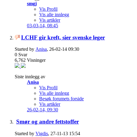
smgj
Vis Profil
Vis alle innlegg
Vis artikler
03-03-14,
08:45
LCHF gir kreft, sier svenske leger
Started by
Anisa
, 26-02-14 09:30
0
Svar
6,762
Visninger
Siste innlegg av
Anisa
Vis Profil
Vis alle innlegg
Besøk forumets forside
Vis artikler
26-02-14,
09:30
Smør og andre fettstoffer
Started by
Vigdis
, 27-11-13 15:54