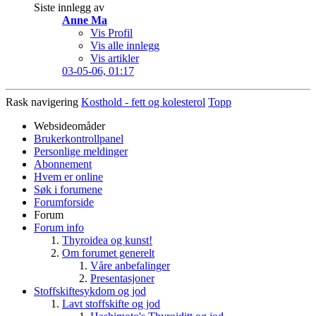
Siste innlegg av
Anne Ma
Vis Profil
Vis alle innlegg
Vis artikler
03-05-06,
01:17
Rask navigering
Kosthold - fett og kolesterol
Topp
Websideomåder
Brukerkontrollpanel
Personlige meldinger
Abonnement
Hvem er online
Søk i forumene
Forumforside
Forum
Forum info
Thyroidea og kunst!
Om forumet generelt
Våre anbefalinger
Presentasjoner
Stoffskiftesykdom og jod
Lavt stoffskifte og jod