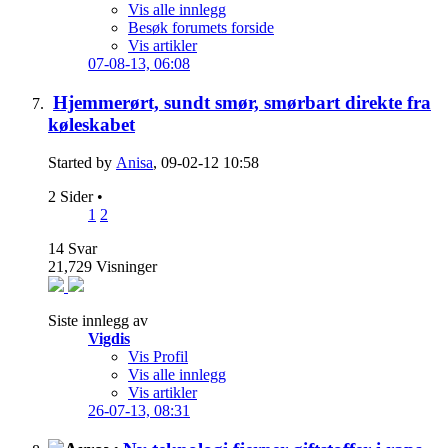
Vis alle innlegg
Besøk forumets forside
Vis artikler
07-08-13,
06:08
Hjemmerørt, sundt smør, smørbart direkte fra
køleskabet
Started by
Anisa
, 09-02-12 10:58
2 Sider
•
1
2
14
Svar
21,729
Visninger
Siste innlegg av
Vigdis
Vis Profil
Vis alle innlegg
Vis artikler
26-07-13,
08:31