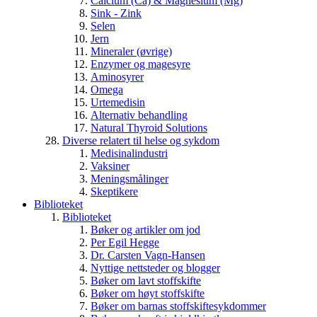
Calcium (Ca) & Magnesium (Mg)
Sink - Zink
Selen
Jern
Mineraler (øvrige)
Enzymer og magesyre
Aminosyrer
Omega
Urtemedisin
Alternativ behandling
Natural Thyroid Solutions
Diverse relatert til helse og sykdom
Medisinalindustri
Vaksiner
Meningsmålinger
Skeptikere
Biblioteket
Biblioteket
Bøker og artikler om jod
Per Egil Hegge
Dr. Carsten Vagn-Hansen
Nyttige nettsteder og blogger
Bøker om lavt stoffskifte
Bøker om høyt stoffskifte
Bøker om barnas stoffskiftesykdommer