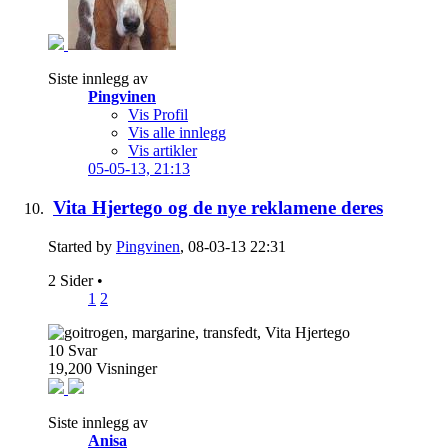
Siste innlegg av
Pingvinen
Vis Profil
Vis alle innlegg
Vis artikler
05-05-13,
21:13
Vita Hjertego og de nye reklamene deres
Started by
Pingvinen
, 08-03-13 22:31
2 Sider
•
1
2
10
Svar
19,200
Visninger
Siste innlegg av
Anisa