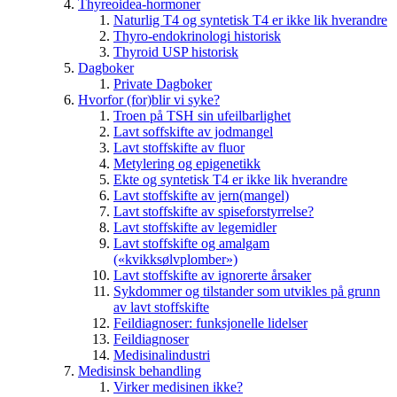
Thyreoidea-hormoner
Naturlig T4 og syntetisk T4 er ikke lik hverandre
Thyro-endokrinologi historisk
Thyroid USP historisk
Dagboker
Private Dagboker
Hvorfor (for)blir vi syke?
Troen på TSH sin ufeilbarlighet
Lavt soffskifte av jodmangel
Lavt stoffskifte av fluor
Metylering og epigenetikk
Ekte og syntetisk T4 er ikke lik hverandre
Lavt stoffskifte av jern(mangel)
Lavt stoffskifte av spiseforstyrrelse?
Lavt stoffskifte av legemidler
Lavt stoffskifte og amalgam
(«kvikksølvplomber»)
Lavt stoffskifte av ignorerte årsaker
Sykdommer og tilstander som utvikles på grunn
av lavt stoffskifte
Feildiagnoser: funksjonelle lidelser
Feildiagnoser
Medisinalindustri
Medisinsk behandling
Virker medisinen ikke?