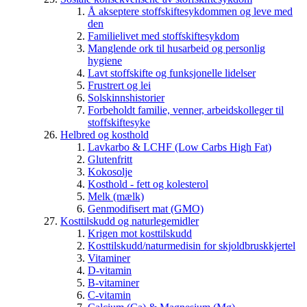
Å akseptere stoffskiftesykdommen og leve med
den
Familielivet med stoffskiftesykdom
Manglende ork til husarbeid og personlig
hygiene
Lavt stoffskifte og funksjonelle lidelser
Frustrert og lei
Solskinnshistorier
Forbeholdt familie, venner, arbeidskolleger til
stoffskiftesyke
Helbred og kosthold
Lavkarbo & LCHF (Low Carbs High Fat)
Glutenfritt
Kokosolje
Kosthold - fett og kolesterol
Melk (mælk)
Genmodifisert mat (GMO)
Kosttilskudd og naturlegemidler
Krigen mot kosttilskudd
Kosttilskudd/naturmedisin for skjoldbruskkjertel
Vitaminer
D-vitamin
B-vitaminer
C-vitamin