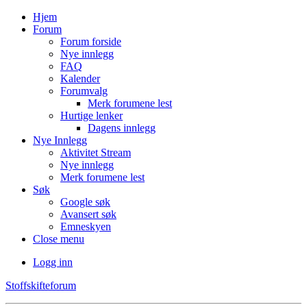
Hjem
Forum
Forum forside
Nye innlegg
FAQ
Kalender
Forumvalg
Merk forumene lest
Hurtige lenker
Dagens innlegg
Nye Innlegg
Aktivitet Stream
Nye innlegg
Merk forumene lest
Søk
Google søk
Avansert søk
Emneskyen
Close menu
Logg inn
Stoffskifteforum