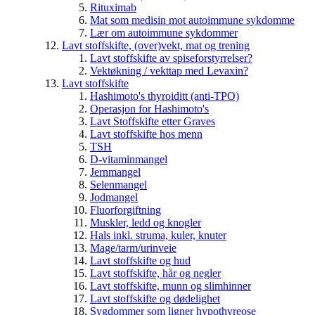
Rituximab
Mat som medisin mot autoimmune sykdomme
Lær om autoimmune sykdommer
Lavt stoffskifte, (over)vekt, mat og trening
Lavt stoffskifte av spiseforstyrrelser?
Vektøkning / vekttap med Levaxin?
Lavt stoffskifte
Hashimoto's thyroiditt (anti-TPO)
Operasjon for Hashimoto's
Lavt Stoffskifte etter Graves
Lavt stoffskifte hos menn
TSH
D-vitaminmangel
Jernmangel
Selenmangel
Jodmangel
Fluorforgiftning
Muskler, ledd og knogler
Hals inkl. struma, kuler, knuter
Mage/tarm/urinveie
Lavt stoffskifte og hud
Lavt stoffskifte, hår og negler
Lavt stoffskifte, munn og slimhinner
Lavt stoffskifte og dødelighet
Sygdommer som ligner hypothyreose