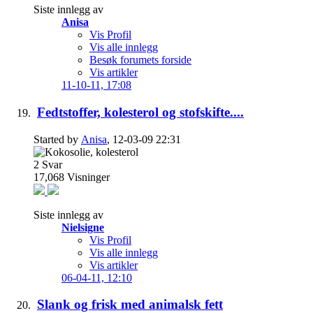
Siste innlegg av
Anisa
Vis Profil
Vis alle innlegg
Besøk forumets forside
Vis artikler
11-10-11,
17:08
Fedtstoffer, kolesterol og stofskifte....
Started by
Anisa
, 12-03-09 22:31
2
Svar
17,068
Visninger
Siste innlegg av
Nielsigne
Vis Profil
Vis alle innlegg
Vis artikler
06-04-11,
12:10
Slank og frisk med animalsk fett