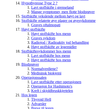
Hypothyreose Type 2 ?
Lavt stoffskifte i grenseland
Mange symptomer, men flotte blodprøver
Stoffskifte vekslende mellom høyt og lavt
Stoffskifte relaterte øye plager og øyesykdomme
Graves oftalmopati
Høyt stoffskifte
Høyt stoffskifte hos menn
Graves sykdom
Radiojod / Radioaktiv jod behandling
Høyt stoffskifte av legemidler
Stoffskiftesykdommer hos menn
Lavt stoffskifte hos menn
Høyt stoffskifte hos menn
Blodprøver
Normalverdiene?
Medisinsk biokjemi
Operasjonssalen
Lavt stoffskifte etter operasjonen
Operasjon for Hashimoto's
Kreft i skjoldbruskkjertelen
Hos legen
Thyroid Hell
Advarsler
Breve til legen