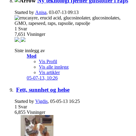
Ny teknologi fjerner giftstoffer i raps
Started by
Anisa
, 03-07-13 09:13
1
Svar
7,651
Visninger
Siste innlegg av
Mod
Vis Profil
Vis alle innlegg
Vis artikler
05-07-13,
10:26
Fett, sunnhet og helse
Started by
Vigdis
, 05-05-13 16:25
1
Svar
6,855
Visninger