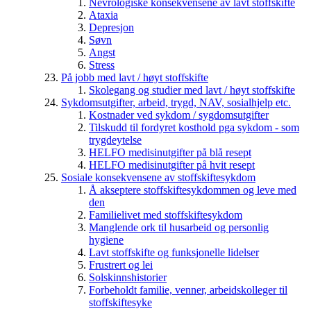
Nevrologiske konsekvensene av lavt stoffskifte
Ataxia
Depresjon
Søvn
Angst
Stress
På jobb med lavt / høyt stoffskifte
Skolegang og studier med lavt / høyt stoffskifte
Sykdomsutgifter, arbeid, trygd, NAV, sosialhjelp etc.
Kostnader ved sykdom / sygdomsutgifter
Tilskudd til fordyret kosthold pga sykdom - som
trygdeytelse
HELFO medisinutgifter på blå resept
HELFO medisinutgifter på hvit resept
Sosiale konsekvensene av stoffskiftesykdom
Å akseptere stoffskiftesykdommen og leve med
den
Familielivet med stoffskiftesykdom
Manglende ork til husarbeid og personlig
hygiene
Lavt stoffskifte og funksjonelle lidelser
Frustrert og lei
Solskinnshistorier
Forbeholdt familie, venner, arbeidskolleger til
stoffskiftesyke