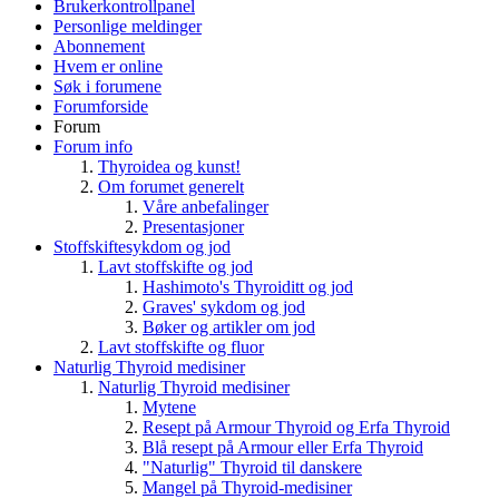
Brukerkontrollpanel
Personlige meldinger
Abonnement
Hvem er online
Søk i forumene
Forumforside
Forum
Forum info
Thyroidea og kunst!
Om forumet generelt
Våre anbefalinger
Presentasjoner
Stoffskiftesykdom og jod
Lavt stoffskifte og jod
Hashimoto's Thyroiditt og jod
Graves' sykdom og jod
Bøker og artikler om jod
Lavt stoffskifte og fluor
Naturlig Thyroid medisiner
Naturlig Thyroid medisiner
Mytene
Resept på Armour Thyroid og Erfa Thyroid
Blå resept på Armour eller Erfa Thyroid
"Naturlig" Thyroid til danskere
Mangel på Thyroid-medisiner