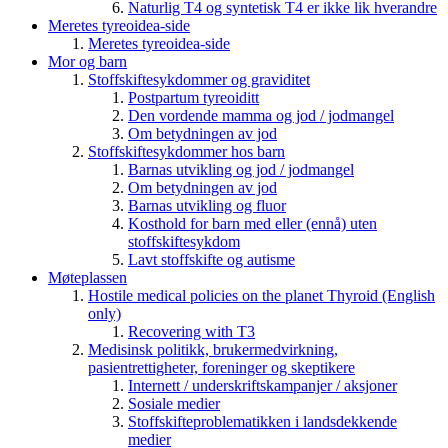
Naturlig T4 og syntetisk T4 er ikke lik hverandre
Meretes tyreoidea-side
Meretes tyreoidea-side
Mor og barn
Stoffskiftesykdommer og graviditet
Postpartum tyreoiditt
Den vordende mamma og jod / jodmangel
Om betydningen av jod
Stoffskiftesykdommer hos barn
Barnas utvikling og jod / jodmangel
Om betydningen av jod
Barnas utvikling og fluor
Kosthold for barn med eller (ennå) uten
stoffskiftesykdom
Lavt stoffskifte og autisme
Møteplassen
Hostile medical policies on the planet Thyroid (English
only)
Recovering with T3
Medisinsk politikk, brukermedvirkning,
pasientrettigheter, foreninger og skeptikere
Internett / underskriftskampanjer / aksjoner
Sosiale medier
Stoffskifteproblematikken i landsdekkende
medier