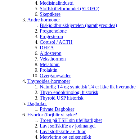
Medisinalindustri
Stoffskifteforbundet (STOFO)
Skeptikere
Andre hormoner
Biskjoldbruskkjertelen (parathyreoidea)
Pregnenolone
Progesteron
Cortisol / ACTH
DHEA
Aldosteron
Veksthormon
Melatonin
Prolaktin
Overgangsalder
Thyreoidea-hormoner
Naturlig T4 og syntetisk T4 er ikke lik hverandre
Thyro-endokrinologi historisk
Thyroid USP historisk
Dagboker
Private Dagboker
Hvorfor (for)blir vi syke?
Troen på TSH sin ufeilbarlighet
Lavt soffskifte av jodmangel
Lavt stoffskifte av fluor
Metylering og epigenetikk