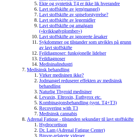
Ekte og syntetisk T4 er ikke lik hverandre
Lavt stoffskifte av jern(mangel)
Lavt stoffskifte av spiseforstyrrelse?
Lavt stoffskifte av legemidler
Lavt stoffskifte og amalgam
(«kvikksølvplomber»)
Lavt stoffskifte av ignorerte årsaker
Sykdommer og tilstander som utvikles på grunn
av lavt stoffskifte
Feildiagnoser: funksjonelle lidelser
Feildiagnoser
Medisinalindustri
Medisinsk behandling
Virker medisinen ikke?
Jodmangel reduserer effekten av medisinsk
behandling
Naturlig Thyroid medisiner
Levaxin, Eltroxin, Euthyrox etc.
Kombinasjonsbehandling (synt. T4+T3)
Recovering with T3
Medisinsk cannabis
Adrenal Fatique - tilstanden sekundær til lavt stoffskifte
Hydrocortison
Dr. Lam (Adrenal Fatigue Center)
Binyre-relaterte videoer