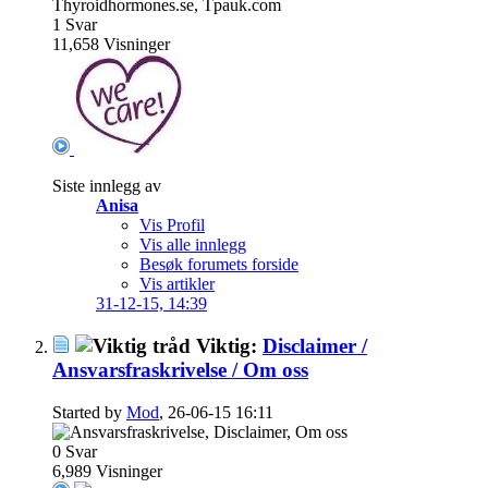
1
Svar
11,658
Visninger
Siste innlegg av
Anisa
Vis Profil
Vis alle innlegg
Besøk forumets forside
Vis artikler
31-12-15,
14:39
Viktig:
Disclaimer /
Ansvarsfraskrivelse / Om oss
Started by
Mod
, 26-06-15 16:11
0
Svar
6,989
Visninger