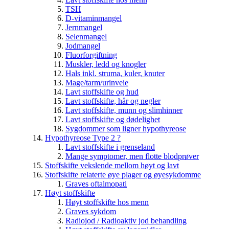
TSH
D-vitaminmangel
Jernmangel
Selenmangel
Jodmangel
Fluorforgiftning
Muskler, ledd og knogler
Hals inkl. struma, kuler, knuter
Mage/tarm/urinveie
Lavt stoffskifte og hud
Lavt stoffskifte, hår og negler
Lavt stoffskifte, munn og slimhinner
Lavt stoffskifte og dødelighet
Sygdommer som ligner hypothyreose
Hypothyreose Type 2 ?
Lavt stoffskifte i grenseland
Mange symptomer, men flotte blodprøver
Stoffskifte vekslende mellom høyt og lavt
Stoffskifte relaterte øye plager og øyesykdomme
Graves oftalmopati
Høyt stoffskifte
Høyt stoffskifte hos menn
Graves sykdom
Radiojod / Radioaktiv jod behandling