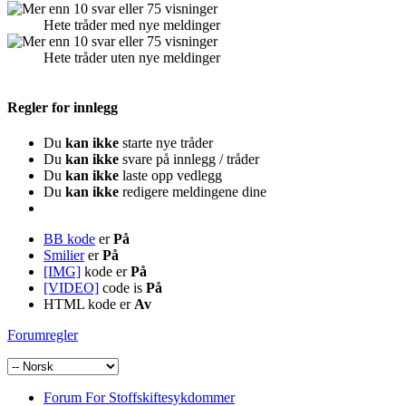
Hete tråder med nye meldinger
Hete tråder uten nye meldinger
Regler for innlegg
Du
kan ikke
starte nye tråder
Du
kan ikke
svare på innlegg / tråder
Du
kan ikke
laste opp vedlegg
Du
kan ikke
redigere meldingene dine
BB kode
er
På
Smilier
er
På
[IMG]
kode er
På
[VIDEO]
code is
På
HTML kode er
Av
Forumregler
Forum For Stoffskiftesykdommer