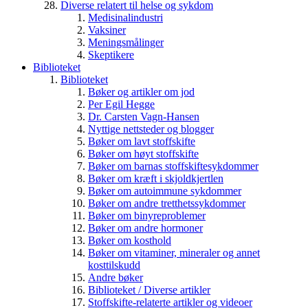
Diverse relatert til helse og sykdom
Medisinalindustri
Vaksiner
Meningsmålinger
Skeptikere
Biblioteket
Biblioteket
Bøker og artikler om jod
Per Egil Hegge
Dr. Carsten Vagn-Hansen
Nyttige nettsteder og blogger
Bøker om lavt stoffskifte
Bøker om høyt stoffskifte
Bøker om barnas stoffskiftesykdommer
Bøker om kræft i skjoldkjertlen
Bøker om autoimmune sykdommer
Bøker om andre tretthetssykdommer
Bøker om binyreproblemer
Bøker om andre hormoner
Bøker om kosthold
Bøker om vitaminer, mineraler og annet
kosttilskudd
Andre bøker
Biblioteket / Diverse artikler
Stoffskifte-relaterte artikler og videoer