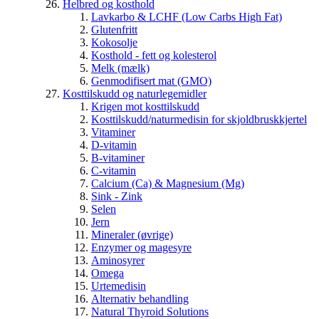
Helbred og kosthold
Lavkarbo & LCHF (Low Carbs High Fat)
Glutenfritt
Kokosolje
Kosthold - fett og kolesterol
Melk (mælk)
Genmodifisert mat (GMO)
Kosttilskudd og naturlegemidler
Krigen mot kosttilskudd
Kosttilskudd/naturmedisin for skjoldbruskkjertel
Vitaminer
D-vitamin
B-vitaminer
C-vitamin
Calcium (Ca) & Magnesium (Mg)
Sink - Zink
Selen
Jern
Mineraler (øvrige)
Enzymer og magesyre
Aminosyrer
Omega
Urtemedisin
Alternativ behandling
Natural Thyroid Solutions