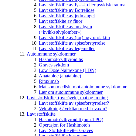
Lavt stoffskifte av fysisk eller psykisk trauma
Lavt stoffskifte av Borreliose
Lavt stoffskifte av jodmangel
Lavt stoffskite av fluor
Lavt stoffskifte av amalgam
(«kvikksølvplomber»)
Lavt stoffskifte av (for) høy prolaktin
Lavt stoffskifte av spiseforstyrrelse
Lavt stoffskifte av legemidler
Autoimmune sykdommer
Hashimoto's thyroiditis
Graves sykdom
Low Dose Naltrexone (LDN)
Anatabloc (anatabine)
Rituximab
Mat som medisin mot autoimmune sykdomme
Lær om autoimmune sykdommer
Lavt stoffskifte, (over)vekt, mat og trening
Lavt stoffskifte av spiseforstyrrelser?
Vektøkning / vekttap med Levaxin?
Lavt stoffskifte
Hashimoto's thyroiditt (anti-TPO)
Operasjon for Hashimoto's
Lavt Stoffskifte etter Graves
Lavt stoffskifte hos menn