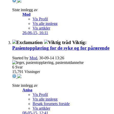
Siste innlegg av
Mod
Vis Profil
Vis alle innlegg
Vis artikler
26-06-15,
16:11
Viktig:
Pasientopplæring for de syke og for pårørende
Started by
Mod
, 30-09-14 13:26
6
Svar
15,791
Visninger
Siste innlegg av
Anisa
Vis Profil
Vis alle innlegg
Besøk forumets forside
Vis artikler
08-05-15,
12:41