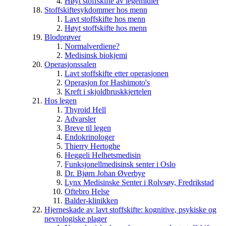
Høyt stoffskifte av legemidler
Stoffskiftesykdommer hos menn
Lavt stoffskifte hos menn
Høyt stoffskifte hos menn
Blodprøver
Normalverdiene?
Medisinsk biokjemi
Operasjonssalen
Lavt stoffskifte etter operasjonen
Operasjon for Hashimoto's
Kreft i skjoldbruskkjertelen
Hos legen
Thyroid Hell
Advarsler
Breve til legen
Endokrinologer
Thierry Hertoghe
Heggeli Helhetsmedisin
Funksjonellmedisinsk senter i Oslo
Dr. Bjørn Johan Øverbye
Lynx Medisinske Senter i Rolvsøy, Fredrikstad
Oftebro Helse
Balder-klinikken
Hjerneskade av lavt stoffskifte: kognitive, psykiske og
nevrologiske plager