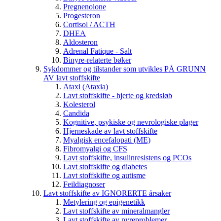
Pregnenolone
Progesteron
Cortisol / ACTH
DHEA
Aldosteron
Adrenal Fatique - Salt
Binyre-relaterte bøker
Sykdommer og tilstander som utvikles PÅ GRUNN
AV lavt stoffskifte
Ataxi (Ataxia)
Lavt stoffskifte - hjerte og kredsløb
Kolesterol
Candida
Kognitive, psykiske og nevrologiske plager
Hjerneskade av lavt stoffskifte
Myalgisk encefalopati (ME)
Fibromyalgi og CFS
Lavt stoffskifte, insulinresistens og PCOs
Lavt stoffskifte og diabetes
Lavt stoffskifte og autisme
Feildiagnoser
Lavt stoffskifte av IGNORERTE årsaker
Metylering og epigenetikk
Lavt stoffskifte av mineralmangler
Lavt stoffskifte av nyreproblemer