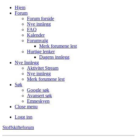
Hjem
Forum
Forum forside
Nye innlegg
FAQ
Kalender
Forumvalg
Merk forumene lest
Hurtige lenker
Dagens innlegg
Nye Innlegg
Aktivitet Stream
Nye innlegg
Merk forumene lest
Søk
Google søk
Avansert søk
Emneskyen
Close menu
Logg inn
Stoffskifteforum