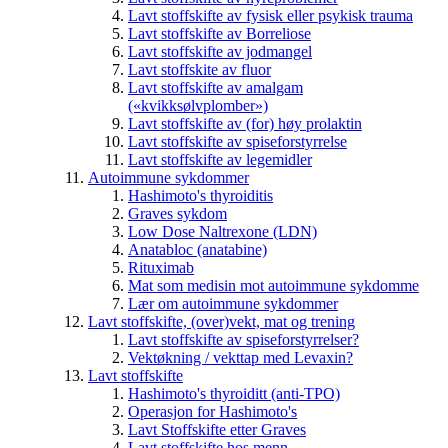
Lavt stoffskifte av fysisk eller psykisk trauma
Lavt stoffskifte av Borreliose
Lavt stoffskifte av jodmangel
Lavt stoffskite av fluor
Lavt stoffskifte av amalgam
(«kvikksølvplomber»)
Lavt stoffskifte av (for) høy prolaktin
Lavt stoffskifte av spiseforstyrrelse
Lavt stoffskifte av legemidler
Autoimmune sykdommer
Hashimoto's thyroiditis
Graves sykdom
Low Dose Naltrexone (LDN)
Anatabloc (anatabine)
Rituximab
Mat som medisin mot autoimmune sykdomme
Lær om autoimmune sykdommer
Lavt stoffskifte, (over)vekt, mat og trening
Lavt stoffskifte av spiseforstyrrelser?
Vektøkning / vekttap med Levaxin?
Lavt stoffskifte
Hashimoto's thyroiditt (anti-TPO)
Operasjon for Hashimoto's
Lavt Stoffskifte etter Graves
Lavt stoffskifte hos menn