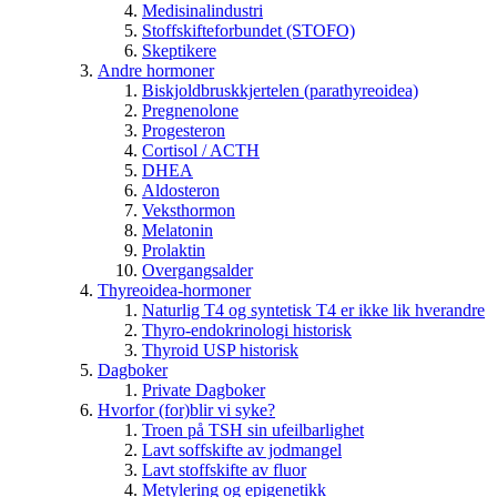
Medisinalindustri
Stoffskifteforbundet (STOFO)
Skeptikere
Andre hormoner
Biskjoldbruskkjertelen (parathyreoidea)
Pregnenolone
Progesteron
Cortisol / ACTH
DHEA
Aldosteron
Veksthormon
Melatonin
Prolaktin
Overgangsalder
Thyreoidea-hormoner
Naturlig T4 og syntetisk T4 er ikke lik hverandre
Thyro-endokrinologi historisk
Thyroid USP historisk
Dagboker
Private Dagboker
Hvorfor (for)blir vi syke?
Troen på TSH sin ufeilbarlighet
Lavt soffskifte av jodmangel
Lavt stoffskifte av fluor
Metylering og epigenetikk