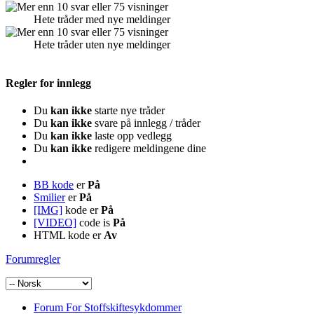
Hete tråder med nye meldinger
Hete tråder uten nye meldinger
Regler for innlegg
Du
kan ikke
starte nye tråder
Du
kan ikke
svare på innlegg / tråder
Du
kan ikke
laste opp vedlegg
Du
kan ikke
redigere meldingene dine
BB kode
er
På
Smilier
er
På
[IMG]
kode er
På
[VIDEO]
code is
På
HTML kode er
Av
Forumregler
Forum For Stoffskiftesykdommer