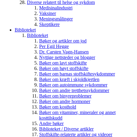
Diverse relatert til helse og sykdom
Medisinalindustri
Vaksiner
Meningsmålinger
Skeptikere
Biblioteket
Biblioteket
Bøker og artikler om jod
Per Egil Hegge
Dr. Carsten Vagn-Hansen
Nyttige nettsteder og blogger
Bøker om lavt stoffskifte
Bøker om høyt stoffskifte
Bøker om barnas stoffskiftesykdommer
Bøker om kræft i skjoldkjertlen
Bøker om autoimmune sykdommer
Bøker om andre tretthetssykdommer
Bøker om binyreproblemer
Bøker om andre hormoner
Bøker om kosthold
Bøker om vitaminer, mineraler og annet
kosttilskudd
Andre bøker
Biblioteket / Diverse artikler
Stoffskifte-relaterte artikler og videoer