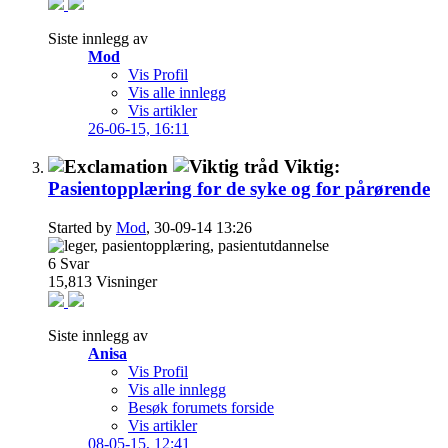
Siste innlegg av
Mod
Vis Profil
Vis alle innlegg
Vis artikler
26-06-15,
16:11
Viktig:
Pasientopplæring for de syke og for pårørende
Started by
Mod
, 30-09-14 13:26
6
Svar
15,813
Visninger
Siste innlegg av
Anisa
Vis Profil
Vis alle innlegg
Besøk forumets forside
Vis artikler
08-05-15,
12:41