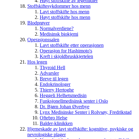
Høyt stoffskifte av legemidler
Stoffskiftesykdommer hos menn
Lavt stoffskifte hos menn
Høyt stoffskifte hos menn
Blodprøver
Normalverdiene?
Medisinsk biokjemi
Operasjonssalen
Lavt stoffskifte etter operasjonen
Operasjon for Hashimoto's
Kreft i skjoldbruskkjertelen
Hos legen
Thyroid Hell
Advarsler
Breve til legen
Endokrinologer
Thierry Hertoghe
Heggeli Helhetsmedisin
Funksjonellmedisinsk senter i Oslo
Dr. Bjørn Johan Øverbye
Lynx Medisinske Senter i Rolvsøy, Fredrikstad
Oftebro Helse
Balder-klinikken
Hjerneskade av lavt stoffskifte: kognitive, psykiske og
nevrologiske plager