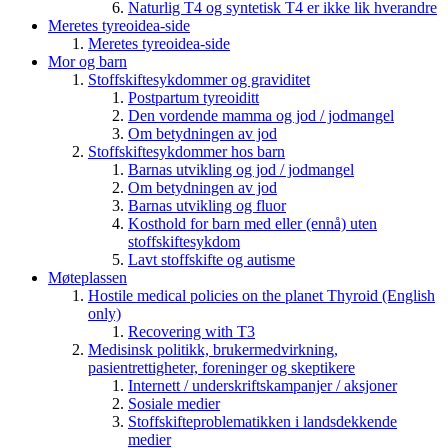
Naturlig T4 og syntetisk T4 er ikke lik hverandre
Meretes tyreoidea-side
Meretes tyreoidea-side
Mor og barn
Stoffskiftesykdommer og graviditet
Postpartum tyreoiditt
Den vordende mamma og jod / jodmangel
Om betydningen av jod
Stoffskiftesykdommer hos barn
Barnas utvikling og jod / jodmangel
Om betydningen av jod
Barnas utvikling og fluor
Kosthold for barn med eller (ennå) uten
stoffskiftesykdom
Lavt stoffskifte og autisme
Møteplassen
Hostile medical policies on the planet Thyroid (English
only)
Recovering with T3
Medisinsk politikk, brukermedvirkning,
pasientrettigheter, foreninger og skeptikere
Internett / underskriftskampanjer / aksjoner
Sosiale medier
Stoffskifteproblematikken i landsdekkende
medier