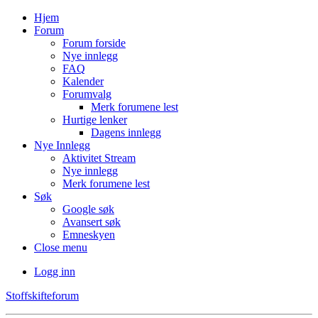
Hjem
Forum
Forum forside
Nye innlegg
FAQ
Kalender
Forumvalg
Merk forumene lest
Hurtige lenker
Dagens innlegg
Nye Innlegg
Aktivitet Stream
Nye innlegg
Merk forumene lest
Søk
Google søk
Avansert søk
Emneskyen
Close menu
Logg inn
Stoffskifteforum