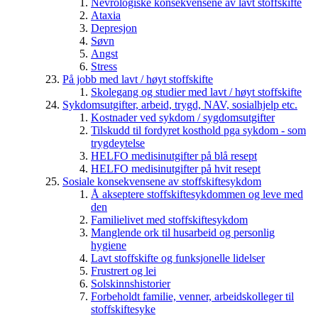
Nevrologiske konsekvensene av lavt stoffskifte
Ataxia
Depresjon
Søvn
Angst
Stress
På jobb med lavt / høyt stoffskifte
Skolegang og studier med lavt / høyt stoffskifte
Sykdomsutgifter, arbeid, trygd, NAV, sosialhjelp etc.
Kostnader ved sykdom / sygdomsutgifter
Tilskudd til fordyret kosthold pga sykdom - som
trygdeytelse
HELFO medisinutgifter på blå resept
HELFO medisinutgifter på hvit resept
Sosiale konsekvensene av stoffskiftesykdom
Å akseptere stoffskiftesykdommen og leve med
den
Familielivet med stoffskiftesykdom
Manglende ork til husarbeid og personlig
hygiene
Lavt stoffskifte og funksjonelle lidelser
Frustrert og lei
Solskinnshistorier
Forbeholdt familie, venner, arbeidskolleger til
stoffskiftesyke