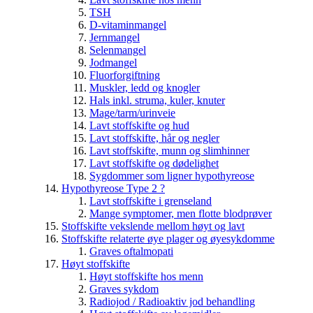
TSH
D-vitaminmangel
Jernmangel
Selenmangel
Jodmangel
Fluorforgiftning
Muskler, ledd og knogler
Hals inkl. struma, kuler, knuter
Mage/tarm/urinveie
Lavt stoffskifte og hud
Lavt stoffskifte, hår og negler
Lavt stoffskifte, munn og slimhinner
Lavt stoffskifte og dødelighet
Sygdommer som ligner hypothyreose
Hypothyreose Type 2 ?
Lavt stoffskifte i grenseland
Mange symptomer, men flotte blodprøver
Stoffskifte vekslende mellom høyt og lavt
Stoffskifte relaterte øye plager og øyesykdomme
Graves oftalmopati
Høyt stoffskifte
Høyt stoffskifte hos menn
Graves sykdom
Radiojod / Radioaktiv jod behandling