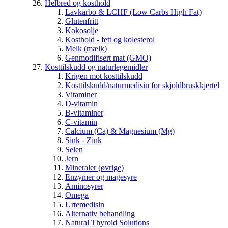
Helbred og kosthold
Lavkarbo & LCHF (Low Carbs High Fat)
Glutenfritt
Kokosolje
Kosthold - fett og kolesterol
Melk (mælk)
Genmodifisert mat (GMO)
Kosttilskudd og naturlegemidler
Krigen mot kosttilskudd
Kosttilskudd/naturmedisin for skjoldbruskkjertel
Vitaminer
D-vitamin
B-vitaminer
C-vitamin
Calcium (Ca) & Magnesium (Mg)
Sink - Zink
Selen
Jern
Mineraler (øvrige)
Enzymer og magesyre
Aminosyrer
Omega
Urtemedisin
Alternativ behandling
Natural Thyroid Solutions