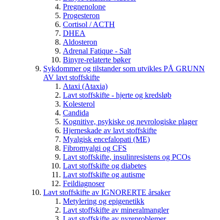
Pregnenolone
Progesteron
Cortisol / ACTH
DHEA
Aldosteron
Adrenal Fatique - Salt
Binyre-relaterte bøker
Sykdommer og tilstander som utvikles PÅ GRUNN
AV lavt stoffskifte
Ataxi (Ataxia)
Lavt stoffskifte - hjerte og kredsløb
Kolesterol
Candida
Kognitive, psykiske og nevrologiske plager
Hjerneskade av lavt stoffskifte
Myalgisk encefalopati (ME)
Fibromyalgi og CFS
Lavt stoffskifte, insulinresistens og PCOs
Lavt stoffskifte og diabetes
Lavt stoffskifte og autisme
Feildiagnoser
Lavt stoffskifte av IGNORERTE årsaker
Metylering og epigenetikk
Lavt stoffskifte av mineralmangler
Lavt stoffskifte av nyreproblemer