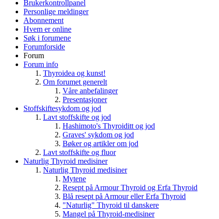
Brukerkontrollpanel
Personlige meldinger
Abonnement
Hvem er online
Søk i forumene
Forumforside
Forum
Forum info
Thyroidea og kunst!
Om forumet generelt
Våre anbefalinger
Presentasjoner
Stoffskiftesykdom og jod
Lavt stoffskifte og jod
Hashimoto's Thyroiditt og jod
Graves' sykdom og jod
Bøker og artikler om jod
Lavt stoffskifte og fluor
Naturlig Thyroid medisiner
Naturlig Thyroid medisiner
Mytene
Resept på Armour Thyroid og Erfa Thyroid
Blå resept på Armour eller Erfa Thyroid
"Naturlig" Thyroid til danskere
Mangel på Thyroid-medisiner