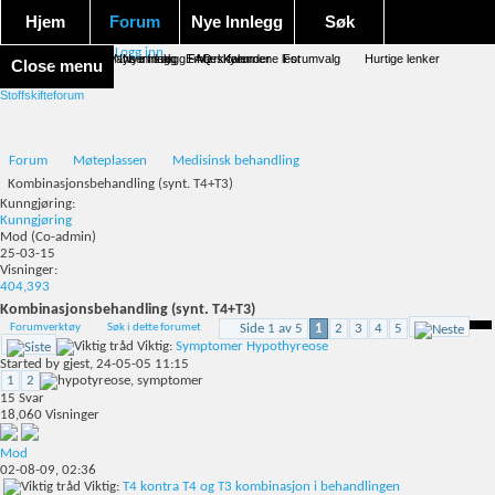
Hjem
Forum
Nye Innlegg
Søk
Logg inn
Forum forside
Aktivitet Stream
Google søk
Avansert søk
Nye innlegg
Nye innlegg
Emneskyen
FAQ
Merk forumene lest
Kalender
Forumvalg
Hurtige lenker
Close menu
Stoffskifteforum
Forum
Møteplassen
Medisinsk behandling
Kombinasjonsbehandling (synt. T4+T3)
Kunngjøring:
Kunngjøring
Mod
(Co-admin)
25-03-15
Visninger:
404,393
Kombinasjonsbehandling (synt. T4+T3)
Forumverktøy
Søk i dette forumet
Side 1 av 5
1
2
3
4
5
Viktig:
Symptomer Hypothyreose
Started by
gjest
, 24-05-05 11:15
1
2
15
Svar
18,060
Visninger
Mod
02-08-09,
02:36
Viktig:
T4 kontra T4 og T3 kombinasjon i behandlingen