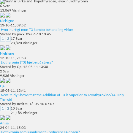
6
Svar
13,069
Visninger
Nielsigne
13-10-11,
09:52
Hvor hurtigt mon T3 kombo behandling virker
Started by
paxx
, 09-06-10 13:45
1
2
17
Svar
23,820
Visninger
Nielsigne
12-10-11,
21:53
Liothyronin (T3) hjelpe på stress?
Started by
Qa
, 12-05-11 13:30
2
Svar
9,536
Visninger
Qa
15-06-11,
13:41
New Study Shows that the Addition of T3 is Superior to Levothyroxine/T4-Only
Thyroid
Started by
BeritM
, 18-05-10 07:07
1
2
10
Svar
21,185
Visninger
Anisa
24-04-11,
15:03
Liothyronin som supplement - reducere T4 dosen?