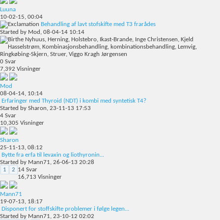
Luuna
10-02-15,
00:04
Behandling af lavt stofskifte med T3 frarådes
Started by
Mod
, 08-04-14 10:14
0
Svar
7,392
Visninger
Mod
08-04-14,
10:14
Erfaringer med Thyroid (NDT) i kombi med syntetisk T4?
Started by
Sharon
, 23-11-13 17:53
4
Svar
10,305
Visninger
Sharon
25-11-13,
08:12
Bytte fra erfa til levaxin og liothyronin...
Started by
Mann71
, 26-06-13 20:28
1
2
14
Svar
16,713
Visninger
Mann71
19-07-13,
18:17
Disponert for stoffskifte problemer i følge legen...
Started by
Mann71
, 23-10-12 02:02