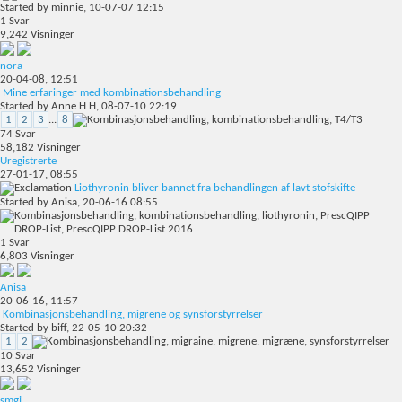
Started by
minnie
, 10-07-07 12:15
1
Svar
9,242
Visninger
nora
20-04-08,
12:51
Mine erfaringer med kombinationsbehandling
Started by
Anne H H
, 08-07-10 22:19
1
2
3
...
8
74
Svar
58,182
Visninger
Uregistrerte
27-01-17,
08:55
Liothyronin bliver bannet fra behandlingen af lavt stofskifte
Started by
Anisa
, 20-06-16 08:55
1
Svar
6,803
Visninger
Anisa
20-06-16,
11:57
Kombinasjonsbehandling, migrene og synsforstyrrelser
Started by
biff
, 22-05-10 20:32
1
2
10
Svar
13,652
Visninger
smgj