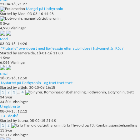
21-04-16,
21:27
Mangel på Liothyronin
Started by
Mod
, 03-03-16 14:26
0
Svar
4,990
Visninger
Mod
03-03-16,
14:26
"Plutselig" overdosert med lio/levaxin etter stabil dose i halvannet år. Råd?
Started by
esmeralda
, 18-01-16 11:00
1
Svar
6,066
Visninger
smgj
18-01-16,
12:50
Nystartet på Liothyronin - og træt træt træt
Started by
gitteh
, 30-10-08 16:18
1
2
3
...
4
34
Svar
34,601
Visninger
Uregistrerte
08-04-15,
12:12
T3 - dosis?
Started by
Luuna
, 08-02-15 21:18
1
2
13
Svar
13,717
Visninger