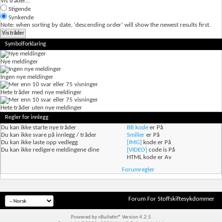
Vis tråder...
Stigende
Synkende
Note: when sorting by date, 'descending order' will show the newest results first.
Symbolforklaring
Nye meldinger
Ingen nye meldinger
Hete tråder med nye meldinger
Hete tråder uten nye meldinger
Regler for innlegg
Du
kan ikke
starte nye tråder
BB kode
er
På
Du
kan ikke
svare på innlegg / tråder
Smilier
er
På
Du
kan ikke
laste opp vedlegg
[IMG]
kode er
På
Du
kan ikke
redigere meldingene dine
[VIDEO]
code is
På
HTML kode er
Av
Forumregler
Forum For Stoffskiftesykdommer
Powered by vBulletin® Version 4.2.5