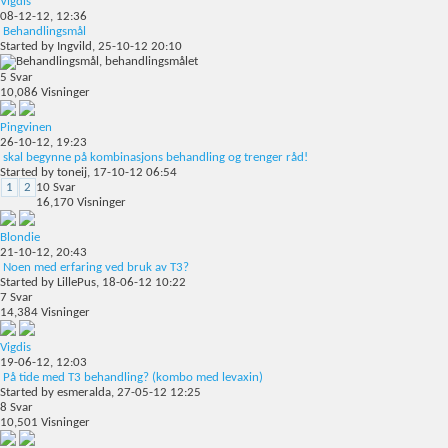
Vigdis
08-12-12,
12:36
Behandlingsmål
Started by
Ingvild
, 25-10-12 20:10
5
Svar
10,086
Visninger
Pingvinen
26-10-12,
19:23
skal begynne på kombinasjons behandling og trenger råd!
Started by
toneij
, 17-10-12 06:54
1
2
10
Svar
16,170
Visninger
Blondie
21-10-12,
20:43
Noen med erfaring ved bruk av T3?
Started by
LillePus
, 18-06-12 10:22
7
Svar
14,384
Visninger
Vigdis
19-06-12,
12:03
På tide med T3 behandling? (kombo med levaxin)
Started by
esmeralda
, 27-05-12 12:25
8
Svar
10,501
Visninger