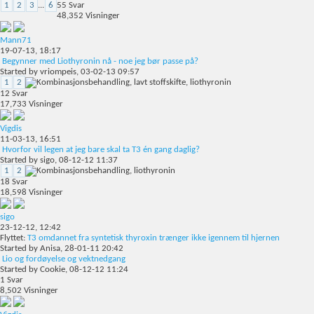
1
2
3
...
6
55
Svar
48,352
Visninger
Mann71
19-07-13,
18:17
Begynner med Liothyronin nå - noe jeg bør passe på?
Started by
vriompeis
, 03-02-13 09:57
1
2
12
Svar
17,733
Visninger
Vigdis
11-03-13,
16:51
Hvorfor vil legen at jeg bare skal ta T3 én gang daglig?
Started by
sigo
, 08-12-12 11:37
1
2
18
Svar
18,598
Visninger
sigo
23-12-12,
12:42
Flyttet:
T3 omdannet fra syntetisk thyroxin trænger ikke igennem til hjernen
Started by
Anisa
, 28-01-11 20:42
Lio og fordøyelse og vektnedgang
Started by
Cookie
, 08-12-12 11:24
1
Svar
8,502
Visninger