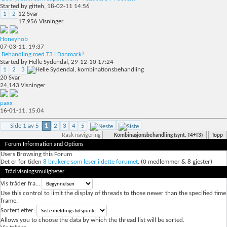
Started by
gitteh
, 18-02-11 14:56
1
2
12
Svar
17,956
Visninger
Honeyhob
07-03-11,
19:37
Behandling med T3 i Danmark?
Started by
Helle Sydendal
, 29-12-10 17:24
1
2
3
20
Svar
24,143
Visninger
paxx
16-01-11,
15:04
Side 1 av 5
1
2
3
4
5
Rask navigering
Kombinasjonsbehandling (synt. T4+T3)
Topp
Forum Information and Options
Users Browsing this Forum
Det er for tiden
8 brukere som leser i dette forumet
. (0 medlemmer & 8 gjester)
Tråd visningsmuligheter
Vis tråder fra...
Use this control to limit the display of threads to those newer than the specified time
frame.
Sortert etter:
Allows you to choose the data by which the thread list will be sorted.