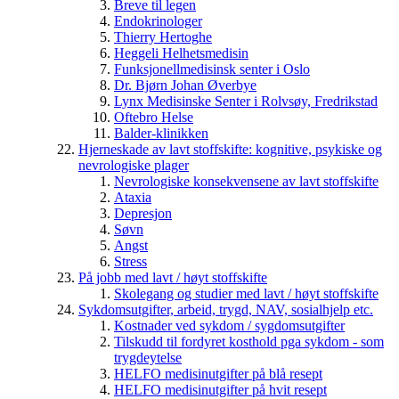
Breve til legen
Endokrinologer
Thierry Hertoghe
Heggeli Helhetsmedisin
Funksjonellmedisinsk senter i Oslo
Dr. Bjørn Johan Øverbye
Lynx Medisinske Senter i Rolvsøy, Fredrikstad
Oftebro Helse
Balder-klinikken
Hjerneskade av lavt stoffskifte: kognitive, psykiske og
nevrologiske plager
Nevrologiske konsekvensene av lavt stoffskifte
Ataxia
Depresjon
Søvn
Angst
Stress
På jobb med lavt / høyt stoffskifte
Skolegang og studier med lavt / høyt stoffskifte
Sykdomsutgifter, arbeid, trygd, NAV, sosialhjelp etc.
Kostnader ved sykdom / sygdomsutgifter
Tilskudd til fordyret kosthold pga sykdom - som
trygdeytelse
HELFO medisinutgifter på blå resept
HELFO medisinutgifter på hvit resept