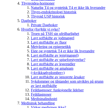
Thyreoidea-hormoner
Naturlig T4 og syntetisk T4 er ikke lik hverandre
Thyro-endokrinologi historisk
Thyroid USP historisk
Dagboker
Private Dagboker
Hvorfor (for)blir vi syke?
Troen på TSH sin ufeilbarlighet
Lavt soffskifte av jodmangel
Lavt stoffskifte av fluor
Metylering og epigenetikk
Ekte og syntetisk T4 er ikke lik hverandre
Lavt stoffskifte av jern(mangel)
Lavt stoffskifte av spiseforstyrrelse?
Lavt stoffskifte av legemidler
Lavt stoffskifte og amalgam
(«kvikksølvplomber»)
Lavt stoffskifte av ignorerte årsaker
Sykdommer og tilstander som utvikles på grunn
av lavt stoffskifte
Feildiagnoser: funksjonelle lidelser
Feildiagnoser
Medisinalindustri
Medisinsk behandling
Virker medisinen ikke?