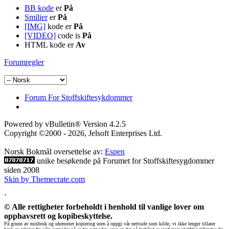
BB kode
er
På
Smilier
er
På
[IMG]
kode er
På
[VIDEO]
code is
På
HTML kode er
Av
Forumregler
Forum For Stoffskiftesykdommer
Powered by vBulletin® Version 4.2.5
Copyright ©2000 - 2026, Jelsoft Enterprises Ltd.
Norsk Bokmål oversettelse av:
Espen
unike besøkende på Forumet for Stoffskiftesygdommer
siden 2008
Skin by Themecrate.com
`
© Alle rettigheter forbeholdt i henhold til vanlige lover om
opphavsrett og kopibeskyttelse.
På grunn av misbruk og uhemmet kopiering uten å oppgi vår nettside som kilde, vi ikke lenger tillater