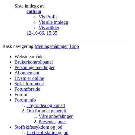
Siste innlegg av
cathrin
Vis Profil
Vis alle innlegg
Vis artikler
12-10-06,
15:35
Rask navigering
Meningsmålinger
Topp
Websideomåder
Brukerkontrollpanel
Personlige meldinger
Abonnement
Hvem er online
Søk i forumene
Forumforside
Forum
Forum info
Thyroidea og kunst!
Om forumet generelt
Våre anbefalinger
Presentasjoner
Stoffskiftesykdom og jod
Lavt stoffskifte og jod