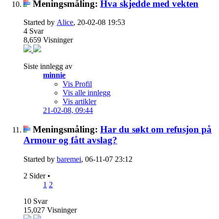
Meningsmåling:
Hva skjedde med vekten
Started by
Alice
, 20-02-08 19:53
4
Svar
8,659
Visninger
Siste innlegg av
minnie
Vis Profil
Vis alle innlegg
Vis artikler
21-02-08,
09:44
Meningsmåling:
Har du søkt om refusjon på
Armour og fått avslag?
Started by
baremei
, 06-11-07 23:12
2 Sider
•
1
2
10
Svar
15,027
Visninger