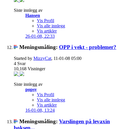
Siste innlegg av
Hansen
Vis Profil
Vis alle innlegg
Vis artikler
26-01-08,
22:33
Meningsmåling:
OPP i vekt - problemer?
Started by
MizzyCat
, 11-01-08 05:00
4
Svar
10,168
Visninger
Siste innlegg av
popsy
Vis Profil
Vis alle innlegg
Vis artikler
16-01-08,
13:24
Meningsmåling:
Varslingen på levaxin
boksen...