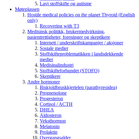
Lavt stoffskifte og autisme
Møteplassen
Hostile medical policies on the planet Thyroid (English
only)
Recovering with T3
Medisinsk politikk, brukermedvirkning,
pasientrettigheter, foreninger og skeptikere
Internett / underskriftskampanjer / aksjoner
Sosiale medier
Stoffskifteproblematikken i landsdekkende
medier
Medisinalindustri
Stoffskifteforbundet (STOFO)
Skeptikere
Andre hormoner
Biskjoldbruskkjertelen (parathyreoidea)
Pregnenolone
Progesteron
Cortisol / ACTH
DHEA
Aldosteron
Veksthormon
Melatonin
Prolaktin
Overgangsalder