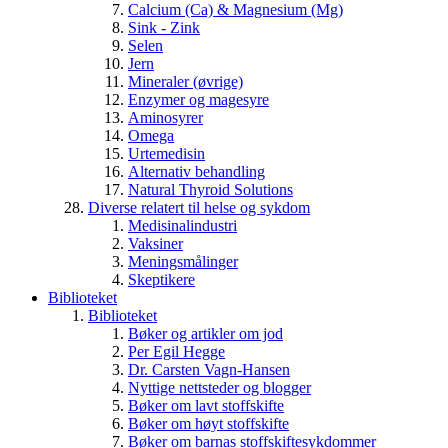
Calcium (Ca) & Magnesium (Mg)
Sink - Zink
Selen
Jern
Mineraler (øvrige)
Enzymer og magesyre
Aminosyrer
Omega
Urtemedisin
Alternativ behandling
Natural Thyroid Solutions
Diverse relatert til helse og sykdom
Medisinalindustri
Vaksiner
Meningsmålinger
Skeptikere
Biblioteket
Biblioteket
Bøker og artikler om jod
Per Egil Hegge
Dr. Carsten Vagn-Hansen
Nyttige nettsteder og blogger
Bøker om lavt stoffskifte
Bøker om høyt stoffskifte
Bøker om barnas stoffskiftesykdommer