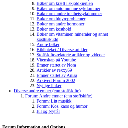
Bøker om kræft i skjoldkjertlen
Bøker om autoimmune sykdommer
Bøker om andre tretthetssykdommer
Bøker om binyreproblemer
Bøker om andre hormoner
Bøker om kosthold
Bøker om vitaminer, mineraler og annet
kosttilskudd
Andre bøker
Biblioteket / Diverse artikler
Stoffskifte-relaterte artikler og videoer
Vitenskap på Youtube
Emner startet av Nora
Artikler av rexxy69
Emner startet av Anisa
Arkivert Forum 2002
Nyttige linker
Diverse andre emner (enn stoffskifte)
Forum: Andre emner (enn stoffskifte)
Forum: Litt musikk
Forum: Kos, kaos og humor
Jul og Nyttår
Forum Information and Options