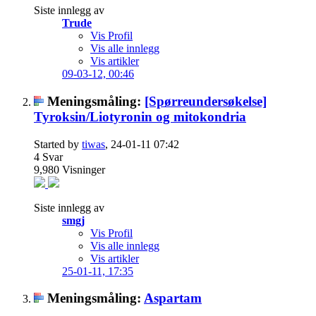
Siste innlegg av
Trude
Vis Profil
Vis alle innlegg
Vis artikler
09-03-12,
00:46
Meningsmåling:
[Spørreundersøkelse]
Tyroksin/Liotyronin og mitokondria
Started by
tiwas
, 24-01-11 07:42
4
Svar
9,980
Visninger
Siste innlegg av
smgj
Vis Profil
Vis alle innlegg
Vis artikler
25-01-11,
17:35
Meningsmåling:
Aspartam