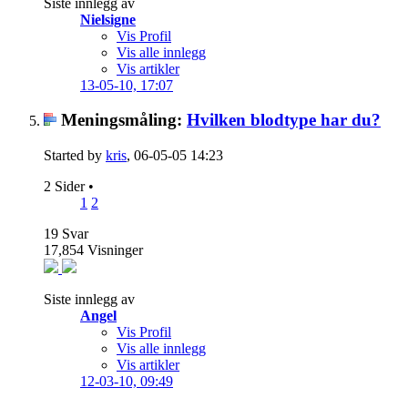
Siste innlegg av
Nielsigne
Vis Profil
Vis alle innlegg
Vis artikler
13-05-10,
17:07
Meningsmåling:
Hvilken blodtype har du?
Started by
kris
, 06-05-05 14:23
2 Sider
•
1
2
19
Svar
17,854
Visninger
Siste innlegg av
Angel
Vis Profil
Vis alle innlegg
Vis artikler
12-03-10,
09:49