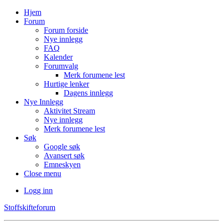
Hjem
Forum
Forum forside
Nye innlegg
FAQ
Kalender
Forumvalg
Merk forumene lest
Hurtige lenker
Dagens innlegg
Nye Innlegg
Aktivitet Stream
Nye innlegg
Merk forumene lest
Søk
Google søk
Avansert søk
Emneskyen
Close menu
Logg inn
Stoffskifteforum