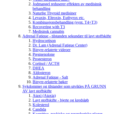
Jodmangel reduserer effekten av medisinsk
behandling
Naturlig Thyroid medisiner
Levaxin, Eltroxin, Euthyrox etc.
Kombinasjonsbehandling (synt. T4+T3)
Recovering with T3
Medisinsk cannabis
Adrenal Fatique - tilstanden sekundær til lavt stoffskifte
Hydrocortison
Dr. Lam (Adrenal Fatigue Center)
Binyre-relaterte videoer
Pregnenolone
Progesteron
Cortisol / ACTH
DHEA
Aldosteron
Adrenal Fatique - Salt
Binyre-relaterte bøker
Sykdommer og tilstander som utvikles PÅ GRUNN
AV lavt stoffskifte
Ataxi (Ataxia)
Lavt stoffskifte - hjerte og kredsløb
Kolesterol
Candida
Kognitive, psykiske og nevrologiske plager