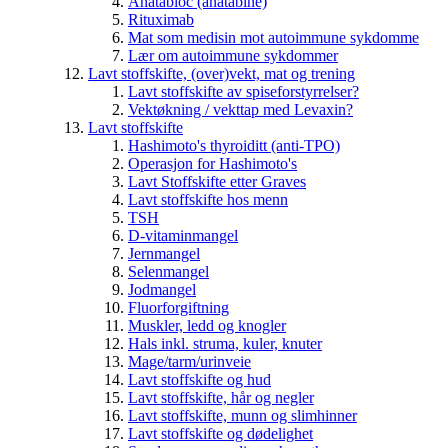
Anatabloc (anatabine)
Rituximab
Mat som medisin mot autoimmune sykdomme
Lær om autoimmune sykdommer
Lavt stoffskifte, (over)vekt, mat og trening
Lavt stoffskifte av spiseforstyrrelser?
Vektøkning / vekttap med Levaxin?
Lavt stoffskifte
Hashimoto's thyroiditt (anti-TPO)
Operasjon for Hashimoto's
Lavt Stoffskifte etter Graves
Lavt stoffskifte hos menn
TSH
D-vitaminmangel
Jernmangel
Selenmangel
Jodmangel
Fluorforgiftning
Muskler, ledd og knogler
Hals inkl. struma, kuler, knuter
Mage/tarm/urinveie
Lavt stoffskifte og hud
Lavt stoffskifte, hår og negler
Lavt stoffskifte, munn og slimhinner
Lavt stoffskifte og dødelighet