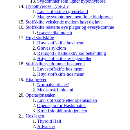
Sygdommer som ligner hypothyreose
Hypothyreose Type 2 ?
Lavt stoffskifte i grenseland
Mange symptomer, men flotte blodprøver
Stoffskifte vekslende mellom høyt og lavt
Stoffskifte relaterte øye plager og øyesykdomme
Graves oftalmopati
Høyt stoffskifte
Høyt stoffskifte hos menn
Graves sykdom
Radiojod / Radioaktiv jod behandling
Høyt stoffskifte av legemidler
Stoffskiftesykdommer hos menn
Lavt stoffskifte hos menn
Høyt stoffskifte hos menn
Blodprøver
Normalverdiene?
Medisinsk biokjemi
Operasjonssalen
Lavt stoffskifte etter operasjonen
Operasjon for Hashimoto's
Kreft i skjoldbruskkjertelen
Hos legen
Thyroid Hell
Advarsler