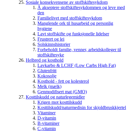
Sosiale konsekvensene av stoffskiftesykdom
Å akseptere stoffskiftesykdommen og leve med
den
Familielivet med stoffskiftesykdom
Manglende ork til husarbeid og personlig
hygiene
Lavt stoffskifte og funksjonelle lidelser
Frustrert og lei
Solskinnshistorier
Forbeholdt familie, venner, arbeidskolleger til
stoffskiftesyke
Helbred og kosthold
Lavkarbo & LCHF (Low Carbs High Fat)
Glutenfritt
Kokosolje
Kosthold - fett og kolesterol
Melk (mælk)
Genmodifisert mat (GMO)
Kosttilskudd og naturlegemidler
Krigen mot kosttilskudd
Kosttilskudd/naturmedisin for skjoldbruskkjertel
Vitaminer
D-vitamin
B-vitaminer
C-vitamin