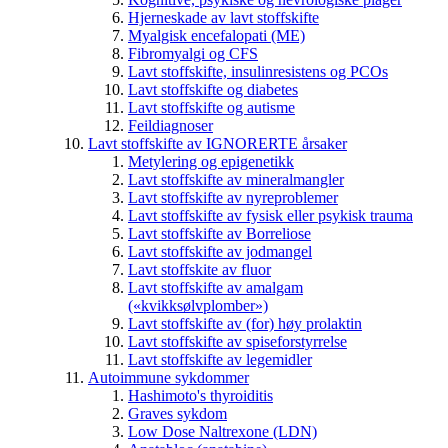
Hjerneskade av lavt stoffskifte
Myalgisk encefalopati (ME)
Fibromyalgi og CFS
Lavt stoffskifte, insulinresistens og PCOs
Lavt stoffskifte og diabetes
Lavt stoffskifte og autisme
Feildiagnoser
Lavt stoffskifte av IGNORERTE årsaker
Metylering og epigenetikk
Lavt stoffskifte av mineralmangler
Lavt stoffskifte av nyreproblemer
Lavt stoffskifte av fysisk eller psykisk trauma
Lavt stoffskifte av Borreliose
Lavt stoffskifte av jodmangel
Lavt stoffskite av fluor
Lavt stoffskifte av amalgam
(«kvikksølvplomber»)
Lavt stoffskifte av (for) høy prolaktin
Lavt stoffskifte av spiseforstyrrelse
Lavt stoffskifte av legemidler
Autoimmune sykdommer
Hashimoto's thyroiditis
Graves sykdom
Low Dose Naltrexone (LDN)