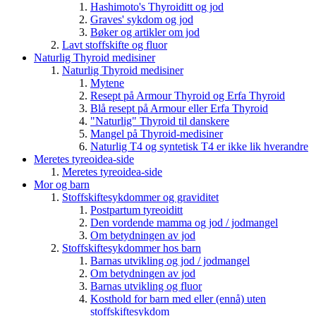
Hashimoto's Thyroiditt og jod
Graves' sykdom og jod
Bøker og artikler om jod
Lavt stoffskifte og fluor
Naturlig Thyroid medisiner
Naturlig Thyroid medisiner
Mytene
Resept på Armour Thyroid og Erfa Thyroid
Blå resept på Armour eller Erfa Thyroid
"Naturlig" Thyroid til danskere
Mangel på Thyroid-medisiner
Naturlig T4 og syntetisk T4 er ikke lik hverandre
Meretes tyreoidea-side
Meretes tyreoidea-side
Mor og barn
Stoffskiftesykdommer og graviditet
Postpartum tyreoiditt
Den vordende mamma og jod / jodmangel
Om betydningen av jod
Stoffskiftesykdommer hos barn
Barnas utvikling og jod / jodmangel
Om betydningen av jod
Barnas utvikling og fluor
Kosthold for barn med eller (ennå) uten
stoffskiftesykdom