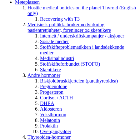
Møteplassen
Hostile medical policies on the planet Thyroid (English
only)
Recovering with T3
Medisinsk politikk, brukermedvirkning,
pasientrettigheter, foreninger og skeptikere
Internett / underskriftskampanjer / aksjoner
Sosiale medier
Stoffskifteproblematikken i landsdekkende
medier
Medisinalindustri
Stoffskifteforbundet (STOFO)
Skeptikere
Andre hormoner
Biskjoldbruskkjertelen (parathyreoidea)
Pregnenolone
Progesteron
Cortisol / ACTH
DHEA
Aldosteron
Veksthormon
Melatonin
Prolaktin
Overgangsalder
Thyreoidea-hormoner