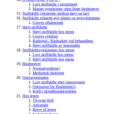
Lavt stoffskifte i grenseland
Mange symptomer, men flotte blodprøver
Stoffskifte vekslende mellom høyt og lavt
Stoffskifte relaterte øye plager og øyesykdomme
Graves oftalmopati
Høyt stoffskifte
Høyt stoffskifte hos menn
Graves sykdom
Radiojod / Radioaktiv jod behandling
Høyt stoffskifte av legemidler
Stoffskiftesykdommer hos menn
Lavt stoffskifte hos menn
Høyt stoffskifte hos menn
Blodprøver
Normalverdiene?
Medisinsk biokjemi
Operasjonssalen
Lavt stoffskifte etter operasjonen
Operasjon for Hashimoto's
Kreft i skjoldbruskkjertelen
Hos legen
Thyroid Hell
Advarsler
Breve til legen