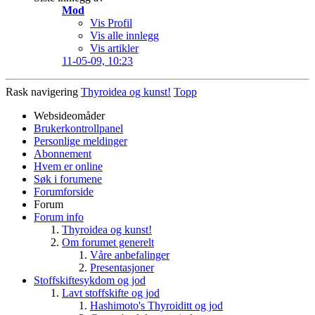
Mod
Vis Profil
Vis alle innlegg
Vis artikler
11-05-09,
10:23
Rask navigering
Thyroidea og kunst!
Topp
Websideomåder
Brukerkontrollpanel
Personlige meldinger
Abonnement
Hvem er online
Søk i forumene
Forumforside
Forum
Forum info
Thyroidea og kunst!
Om forumet generelt
Våre anbefalinger
Presentasjoner
Stoffskiftesykdom og jod
Lavt stoffskifte og jod
Hashimoto's Thyroiditt og jod