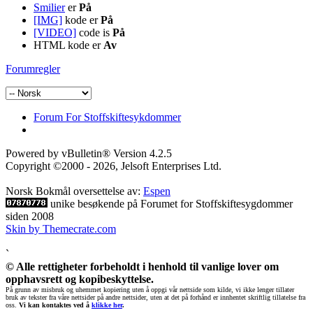
Smilier
er
På
[IMG]
kode er
På
[VIDEO]
code is
På
HTML kode er
Av
Forumregler
Forum For Stoffskiftesykdommer
Powered by vBulletin® Version 4.2.5
Copyright ©2000 - 2026, Jelsoft Enterprises Ltd.
Norsk Bokmål oversettelse av:
Espen
unike besøkende på Forumet for Stoffskiftesygdommer
siden 2008
Skin by Themecrate.com
`
© Alle rettigheter forbeholdt i henhold til vanlige lover om
opphavsrett og kopibeskyttelse.
På grunn av misbruk og uhemmet kopiering uten å oppgi vår nettside som kilde, vi ikke lenger tillater
bruk av tekster fra våre nettsider på andre nettsider, uten at det på forhånd er innhentet skriftlig tillatelse fra
oss.
Vi kan kontaktes ved å
klikke her
.