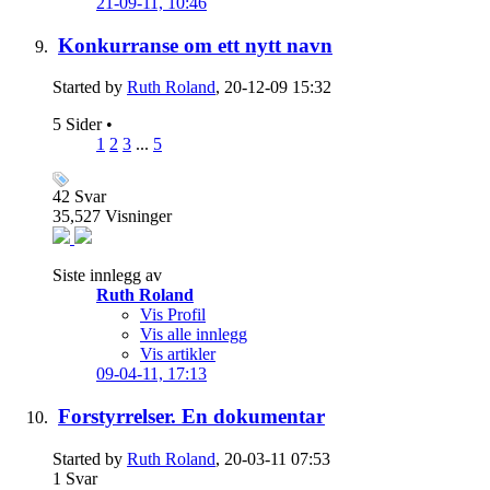
21-09-11,
10:46
Konkurranse om ett nytt navn
Started by
Ruth Roland
, 20-12-09 15:32
5 Sider
•
1
2
3
...
5
42
Svar
35,527
Visninger
Siste innlegg av
Ruth Roland
Vis Profil
Vis alle innlegg
Vis artikler
09-04-11,
17:13
Forstyrrelser. En dokumentar
Started by
Ruth Roland
, 20-03-11 07:53
1
Svar