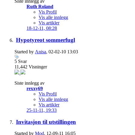
Siste innlegg av
Ruth Roland
Vis Profil
Vis alle innlegg
Vis artikler
18-12-11,
08:28
Hypotyreot sommerfugl
Started by
Anisa
, 02-02-10 13:03
5
Svar
11,442
Visninger
Siste innlegg av
rexxy69
Vis Profil
Vis alle innlegg
Vis artikler
25-11-11,
19:33
Invitasjon til utstillingen
Started by
Mod
, 12-09-11 16:05