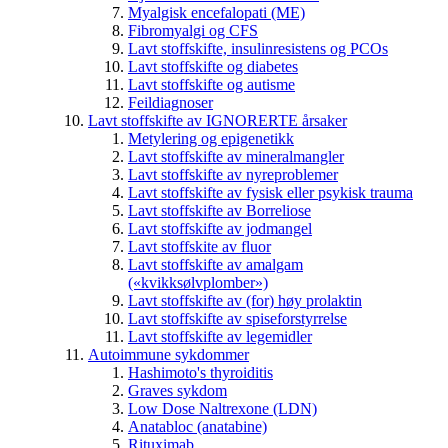
Myalgisk encefalopati (ME)
Fibromyalgi og CFS
Lavt stoffskifte, insulinresistens og PCOs
Lavt stoffskifte og diabetes
Lavt stoffskifte og autisme
Feildiagnoser
Lavt stoffskifte av IGNORERTE årsaker
Metylering og epigenetikk
Lavt stoffskifte av mineralmangler
Lavt stoffskifte av nyreproblemer
Lavt stoffskifte av fysisk eller psykisk trauma
Lavt stoffskifte av Borreliose
Lavt stoffskifte av jodmangel
Lavt stoffskite av fluor
Lavt stoffskifte av amalgam
(«kvikksølvplomber»)
Lavt stoffskifte av (for) høy prolaktin
Lavt stoffskifte av spiseforstyrrelse
Lavt stoffskifte av legemidler
Autoimmune sykdommer
Hashimoto's thyroiditis
Graves sykdom
Low Dose Naltrexone (LDN)
Anatabloc (anatabine)
Rituximab