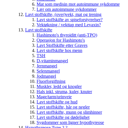
Mat som medisin mot autoimmune sykdomme
Lær om autoimmune sykdommer
Lavt stoffskifte, (over)vekt, mat og trening
Lavt stoffskifte av spiseforstyrrelser?
Vektøkning / vekttap med Levaxin?
Lavt stoffskifte
Hashimoto's thyroiditt (anti-TPO)
Operasjon for Hashimoto's
Lavt Stoffskifte etter Graves
Lavt stoffskifte hos menn
TSH
D-vitaminmangel
Jernmangel
Selenmangel
Jodmangel
Fluorforgiftning
Muskler, ledd og knogler
Hals inkl. struma, kuler, knuter
Mage/tarm/urinveie
Lavt stoffskifte og hud
Lavt stoffskifte, hår og negler
Lavt stoffskifte, munn og slimhinner
Lavt stoffskifte og dødelighet
Sygdommer som ligner hypothyreose
Hypothyreose Type 2 ?