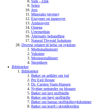
Sink - Zink
Selen
Jern
Mineraler (øvrige)
Enzymer og magesyre
Aminosyrer
Omega
Urtemedisin
Alternativ behandling
Natural Thyroid Solutions
Diverse relatert til helse og sykdom
Medisinalindustri
Vaksiner
Meningsmålinger
Skeptikere
Biblioteket
Biblioteket
Bøker og artikler om jod
Per Egil Hegge
Dr. Carsten Vagn-Hansen
Nyttige nettsteder og blogger
Bøker om lavt stoffskifte
Bøker om høyt stoffskifte
Bøker om barnas stoffskiftesykdommer
Bøker om kræft i skjoldkjertlen