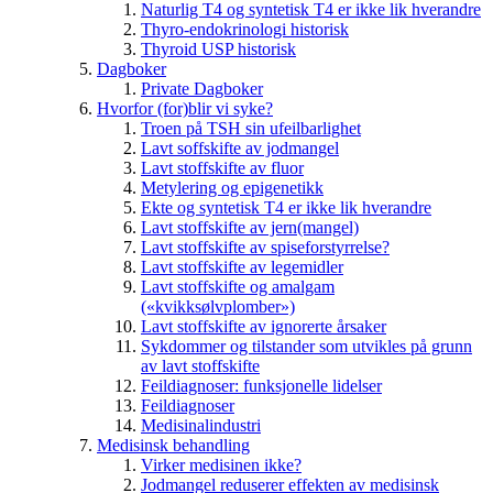
Naturlig T4 og syntetisk T4 er ikke lik hverandre
Thyro-endokrinologi historisk
Thyroid USP historisk
Dagboker
Private Dagboker
Hvorfor (for)blir vi syke?
Troen på TSH sin ufeilbarlighet
Lavt soffskifte av jodmangel
Lavt stoffskifte av fluor
Metylering og epigenetikk
Ekte og syntetisk T4 er ikke lik hverandre
Lavt stoffskifte av jern(mangel)
Lavt stoffskifte av spiseforstyrrelse?
Lavt stoffskifte av legemidler
Lavt stoffskifte og amalgam
(«kvikksølvplomber»)
Lavt stoffskifte av ignorerte årsaker
Sykdommer og tilstander som utvikles på grunn
av lavt stoffskifte
Feildiagnoser: funksjonelle lidelser
Feildiagnoser
Medisinalindustri
Medisinsk behandling
Virker medisinen ikke?
Jodmangel reduserer effekten av medisinsk