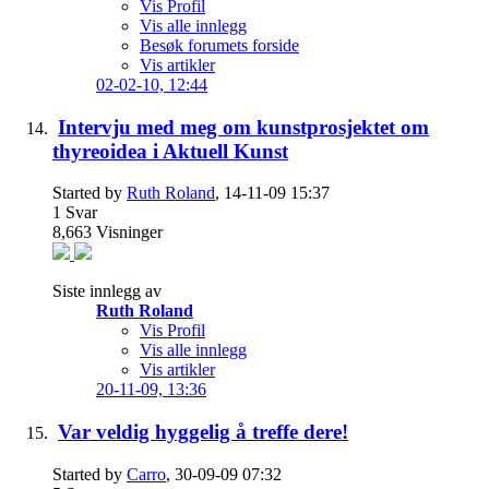
Vis Profil
Vis alle innlegg
Besøk forumets forside
Vis artikler
02-02-10,
12:44
Intervju med meg om kunstprosjektet om
thyreoidea i Aktuell Kunst
Started by
Ruth Roland
, 14-11-09 15:37
1
Svar
8,663
Visninger
Siste innlegg av
Ruth Roland
Vis Profil
Vis alle innlegg
Vis artikler
20-11-09,
13:36
Var veldig hyggelig å treffe dere!
Started by
Carro
, 30-09-09 07:32