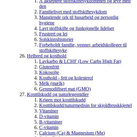
Å akseptere stoffskiftesykdommen og leve med
den
Familielivet med stoffskiftesykdom
Manglende ork til husarbeid og personlig
hygiene
Lavt stoffskifte og funksjonelle lidelser
Frustrert og lei
Solskinnshistorier
Forbeholdt familie, venner, arbeidskolleger til
stoffskiftesyke
Helbred og kosthold
Lavkarbo & LCHF (Low Carbs High Fat)
Glutenfritt
Kokosolje
Kosthold - fett og kolesterol
Melk (mælk)
Genmodifisert mat (GMO)
Kosttilskudd og naturlegemidler
Krigen mot kosttilskudd
Kosttilskudd/naturmedisin for skjoldbruskkjertel
Vitaminer
D-vitamin
B-vitaminer
C-vitamin
Calcium (Ca) & Magnesium (Mg)