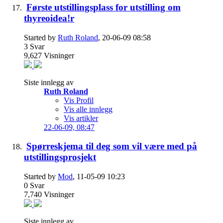
Første utstillingsplass for utstilling om
thyreoidea!r
Started by
Ruth Roland
, 20-06-09 08:58
3
Svar
9,627
Visninger
Siste innlegg av
Ruth Roland
Vis Profil
Vis alle innlegg
Vis artikler
22-06-09,
08:47
Spørreskjema til deg som vil være med på
utstillingsprosjekt
Started by
Mod
, 11-05-09 10:23
0
Svar
7,740
Visninger
Siste innlegg av