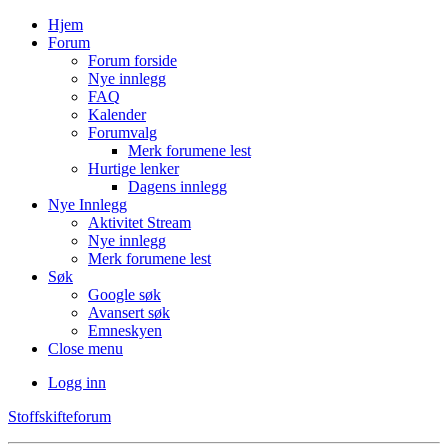
Hjem
Forum
Forum forside
Nye innlegg
FAQ
Kalender
Forumvalg
Merk forumene lest
Hurtige lenker
Dagens innlegg
Nye Innlegg
Aktivitet Stream
Nye innlegg
Merk forumene lest
Søk
Google søk
Avansert søk
Emneskyen
Close menu
Logg inn
Stoffskifteforum