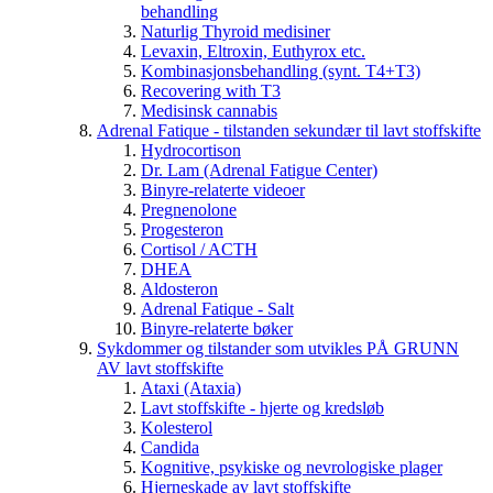
behandling
Naturlig Thyroid medisiner
Levaxin, Eltroxin, Euthyrox etc.
Kombinasjonsbehandling (synt. T4+T3)
Recovering with T3
Medisinsk cannabis
Adrenal Fatique - tilstanden sekundær til lavt stoffskifte
Hydrocortison
Dr. Lam (Adrenal Fatigue Center)
Binyre-relaterte videoer
Pregnenolone
Progesteron
Cortisol / ACTH
DHEA
Aldosteron
Adrenal Fatique - Salt
Binyre-relaterte bøker
Sykdommer og tilstander som utvikles PÅ GRUNN
AV lavt stoffskifte
Ataxi (Ataxia)
Lavt stoffskifte - hjerte og kredsløb
Kolesterol
Candida
Kognitive, psykiske og nevrologiske plager
Hjerneskade av lavt stoffskifte