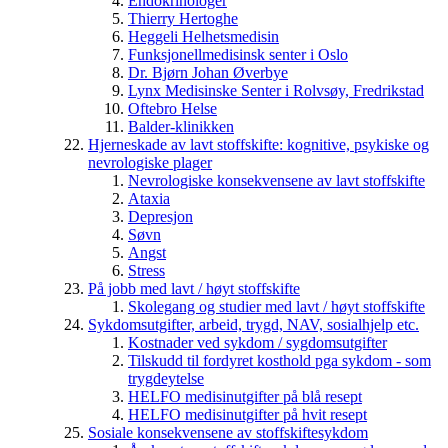
Endokrinologer
Thierry Hertoghe
Heggeli Helhetsmedisin
Funksjonellmedisinsk senter i Oslo
Dr. Bjørn Johan Øverbye
Lynx Medisinske Senter i Rolvsøy, Fredrikstad
Oftebro Helse
Balder-klinikken
Hjerneskade av lavt stoffskifte: kognitive, psykiske og
nevrologiske plager
Nevrologiske konsekvensene av lavt stoffskifte
Ataxia
Depresjon
Søvn
Angst
Stress
På jobb med lavt / høyt stoffskifte
Skolegang og studier med lavt / høyt stoffskifte
Sykdomsutgifter, arbeid, trygd, NAV, sosialhjelp etc.
Kostnader ved sykdom / sygdomsutgifter
Tilskudd til fordyret kosthold pga sykdom - som
trygdeytelse
HELFO medisinutgifter på blå resept
HELFO medisinutgifter på hvit resept
Sosiale konsekvensene av stoffskiftesykdom