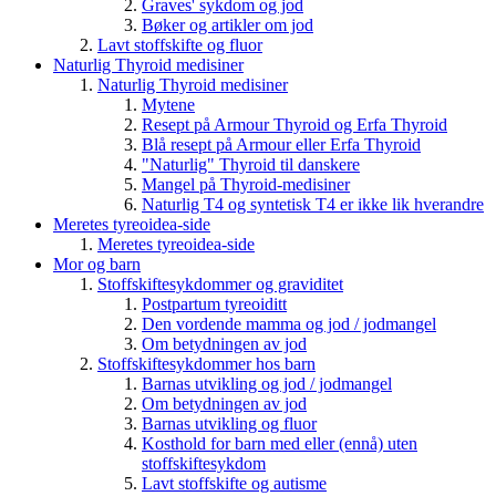
Graves' sykdom og jod
Bøker og artikler om jod
Lavt stoffskifte og fluor
Naturlig Thyroid medisiner
Naturlig Thyroid medisiner
Mytene
Resept på Armour Thyroid og Erfa Thyroid
Blå resept på Armour eller Erfa Thyroid
"Naturlig" Thyroid til danskere
Mangel på Thyroid-medisiner
Naturlig T4 og syntetisk T4 er ikke lik hverandre
Meretes tyreoidea-side
Meretes tyreoidea-side
Mor og barn
Stoffskiftesykdommer og graviditet
Postpartum tyreoiditt
Den vordende mamma og jod / jodmangel
Om betydningen av jod
Stoffskiftesykdommer hos barn
Barnas utvikling og jod / jodmangel
Om betydningen av jod
Barnas utvikling og fluor
Kosthold for barn med eller (ennå) uten
stoffskiftesykdom
Lavt stoffskifte og autisme