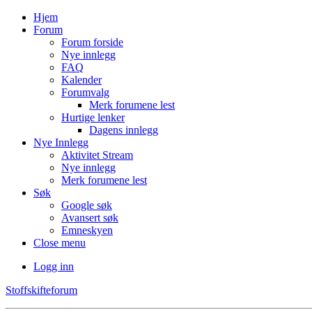
Hjem
Forum
Forum forside
Nye innlegg
FAQ
Kalender
Forumvalg
Merk forumene lest
Hurtige lenker
Dagens innlegg
Nye Innlegg
Aktivitet Stream
Nye innlegg
Merk forumene lest
Søk
Google søk
Avansert søk
Emneskyen
Close menu
Logg inn
Stoffskifteforum