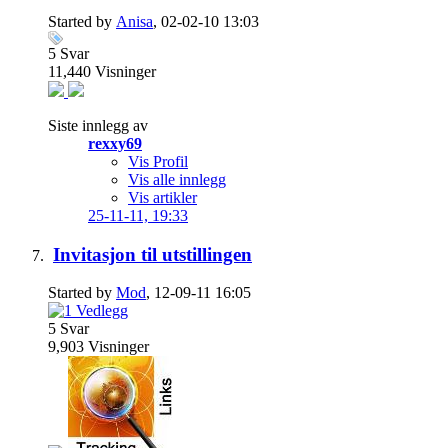
Started by
Anisa
, 02-02-10 13:03
5
Svar
11,440
Visninger
Siste innlegg av
rexxy69
Vis Profil
Vis alle innlegg
Vis artikler
25-11-11,
19:33
Invitasjon til utstillingen
Started by
Mod
, 12-09-11 16:05
5
Svar
9,903
Visninger