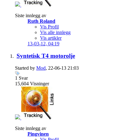
Siste innlegg av
Ruth Roland
Vis Profil
Vis alle innlegg
Vis artikler
13-03-12,
04:19
Syntetisk T4 motorolje
Started by
Mod
, 22-06-13 21:03
1
Svar
15,604
Visninger
Siste innlegg av
Pingvinen
Vis Profil