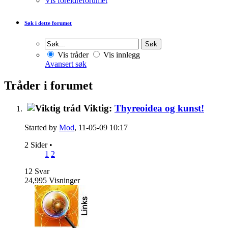
Vis foreldreforumet
Søk i dette forumet
Vis tråder
Vis innlegg
Avansert søk
Tråder i forumet
Viktig:
Thyreoidea og kunst!
Started by
Mod
, 11-05-09 10:17
2 Sider
•
1
2
12
Svar
24,995
Visninger