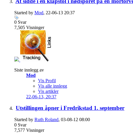
At sidde i en klapstol i nødsporet på en mortorve
Started by
Mod
, 22-06-13 20:37
0
Svar
7,505
Visninger
Siste innlegg av
Mod
Vis Profil
Vis alle innlegg
Vis artikler
22-06-13,
20:37
Utstillingen åpner i Fredrikstad 1. september
Started by
Ruth Roland
, 03-08-12 08:00
0
Svar
7,577
Visninger