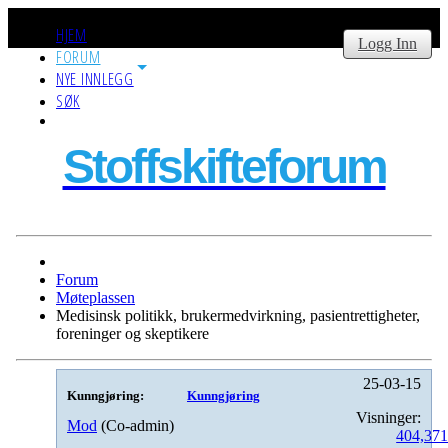
HJEM
Logg Inn
FORUM
NYE INNLEGG
SØK
Stoffskifteforum
Forum
Møteplassen
Medisinsk politikk, brukermedvirkning, pasientrettigheter,
foreninger og skeptikere
25-03-15
Kunngjøring:
Kunngjøring
Visninger:
Mod
(Co-admin)
404,37