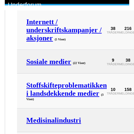
Underforum
Internett /
underskriftskampanjer /
38
216
TRÅDER
MELDING
aksjoner
(5 Viser)
Sosiale medier
9
38
(22 Viser)
TRÅDER
MELDING
Stoffskifteproblematikken
10
158
i landsdekkende medier
TRÅDER
MELDING
(3
Viser)
Medisinalindustri