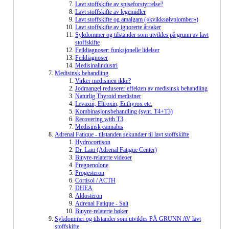
Lavt stoffskifte av spiseforstyrrelse?
Lavt stoffskifte av legemidler
Lavt stoffskifte og amalgam («kvikksølvplomber»)
Lavt stoffskifte av ignorerte årsaker
Sykdommer og tilstander som utvikles på grunn av lavt
stoffskifte
Feildiagnoser: funksjonelle lidelser
Feildiagnoser
Medisinalindustri
Medisinsk behandling
Virker medisinen ikke?
Jodmangel reduserer effekten av medisinsk behandling
Naturlig Thyroid medisiner
Levaxin, Eltroxin, Euthyrox etc.
Kombinasjonsbehandling (synt. T4+T3)
Recovering with T3
Medisinsk cannabis
Adrenal Fatique - tilstanden sekundær til lavt stoffskifte
Hydrocortison
Dr. Lam (Adrenal Fatigue Center)
Binyre-relaterte videoer
Pregnenolone
Progesteron
Cortisol / ACTH
DHEA
Aldosteron
Adrenal Fatique - Salt
Binyre-relaterte bøker
Sykdommer og tilstander som utvikles PÅ GRUNN AV lavt
stoffskifte