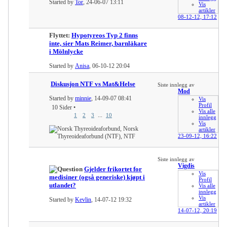
Started by
Tor
, 24-06-07 13:11
Vis
artikler
08-12-12,
17:12
Flyttet:
Hypotyreos Typ 2 finns
inte, sier Mats Reimer, barnläkare
i Mölnlycke
Started by
Anisa
, 06-10-12 20:04
Diskusjon NTF vs Mat&Helse
Siste innlegg av
Mod
Started by
minnie
, 14-09-07 08:41
Vis
Profil
10 Sider
•
Vis alle
...
1
2
3
10
innlegg
Vis
artikler
23-09-12,
16:22
Siste innlegg av
Vigdis
Gjelder frikortet for
Vis
medisiner (også generiske) kjøpt i
Profil
utlandet?
Vis alle
innlegg
Vis
Started by
Kevlin
, 14-07-12 19:32
artikler
14-07-12,
20:19