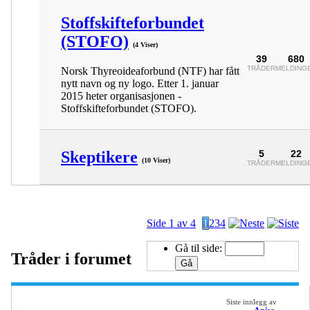
Stoffskifteforbundet
(STOFO)
(4 Viser)
39
680
TRÅDER
MELDING
Norsk Thyreoideaforbund (NTF) har fått
nytt navn og ny logo. Etter 1. januar
2015 heter organisasjonen -
Stoffskifteforbundet (STOFO).
Skeptikere
5
22
(10 Viser)
TRÅDER
MELDING
Side 1 av 4
1
2
3
4
Gå til side:
Tråder i forumet
Siste innlegg av