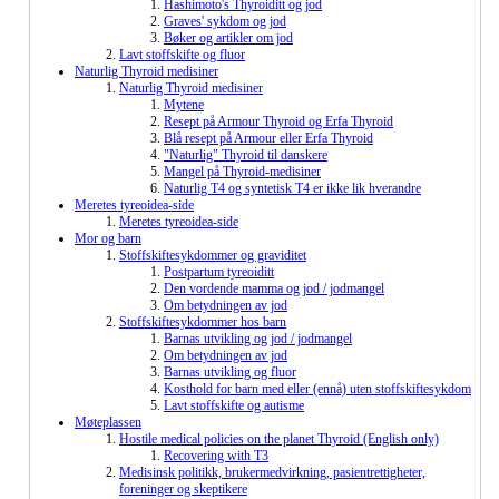
Hashimoto's Thyroiditt og jod
Graves' sykdom og jod
Bøker og artikler om jod
Lavt stoffskifte og fluor
Naturlig Thyroid medisiner
Naturlig Thyroid medisiner
Mytene
Resept på Armour Thyroid og Erfa Thyroid
Blå resept på Armour eller Erfa Thyroid
"Naturlig" Thyroid til danskere
Mangel på Thyroid-medisiner
Naturlig T4 og syntetisk T4 er ikke lik hverandre
Meretes tyreoidea-side
Meretes tyreoidea-side
Mor og barn
Stoffskiftesykdommer og graviditet
Postpartum tyreoiditt
Den vordende mamma og jod / jodmangel
Om betydningen av jod
Stoffskiftesykdommer hos barn
Barnas utvikling og jod / jodmangel
Om betydningen av jod
Barnas utvikling og fluor
Kosthold for barn med eller (ennå) uten stoffskiftesykdom
Lavt stoffskifte og autisme
Møteplassen
Hostile medical policies on the planet Thyroid (English only)
Recovering with T3
Medisinsk politikk, brukermedvirkning, pasientrettigheter,
foreninger og skeptikere