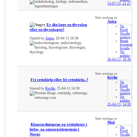
14-07-13,
21:27
Siste innlegg av
Anisa
Er din læge en thyrolog
Vis
eller en thyrologist?
Profil
Vis alle
innlegg
Started by
Anisa
, 26-04-13 18:38
Besøk
forumets
forside
Vis
artikler
26-04-13,
18:38
Siste innlegg av
Kevlin
Fri rettshjelp eller fri rettshjelp..?
Vis
Profil
Started by
Kevlin
, 25-04-13 14:39
Vis alle
innlegg
Vis
artikler
25-04-13,
14:39
Siste innlegg av
Mod
Klageordningene og rettigheter i
Vis
helse- og omsorgstjenestene i
Profil
Norge
Vis alle