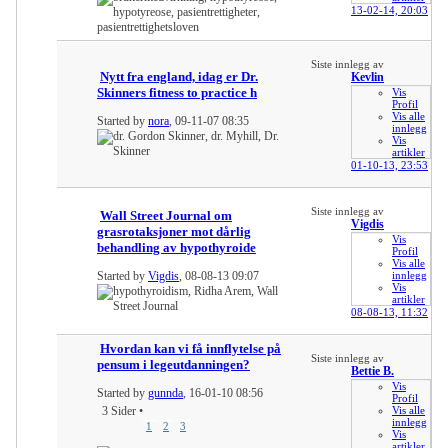
13-02-14,
20:03
Siste innlegg av
Nytt fra england, idag er Dr.
Kevlin
Skinners fitness to practice h
Vis
Profil
Vis alle
Started by
nora
, 09-11-07 08:35
innlegg
Vis
artikler
01-10-13,
23:53
Siste innlegg av
Wall Street Journal om
Vigdis
grasrotaksjoner mot dårlig
Vis
behandling av hypothyroide
Profil
Vis alle
Started by
Vigdis
, 08-08-13 09:07
innlegg
Vis
artikler
08-08-13,
11:32
Hvordan kan vi få innflytelse på
Siste innlegg av
pensum i legeutdanningen?
Bettie B.
Vis
Started by
gunnda
, 16-01-10 08:56
Profil
3 Sider
•
Vis alle
innlegg
1
2
3
Vis
artikler