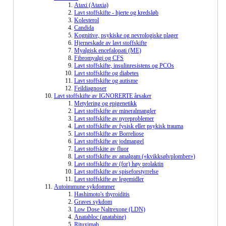
Ataxi (Ataxia)
Lavt stoffskifte - hjerte og kredsløb
Kolesterol
Candida
Kognitive, psykiske og nevrologiske plager
Hjerneskade av lavt stoffskifte
Myalgisk encefalopati (ME)
Fibromyalgi og CFS
Lavt stoffskifte, insulinresistens og PCOs
Lavt stoffskifte og diabetes
Lavt stoffskifte og autisme
Feildiagnoser
Lavt stoffskifte av IGNORERTE årsaker
Metylering og epigenetikk
Lavt stoffskifte av mineralmangler
Lavt stoffskifte av nyreproblemer
Lavt stoffskifte av fysisk eller psykisk trauma
Lavt stoffskifte av Borreliose
Lavt stoffskifte av jodmangel
Lavt stoffskite av fluor
Lavt stoffskifte av amalgam («kvikksølvplomber»)
Lavt stoffskifte av (for) høy prolaktin
Lavt stoffskifte av spiseforstyrrelse
Lavt stoffskifte av legemidler
Autoimmune sykdommer
Hashimoto's thyroiditis
Graves sykdom
Low Dose Naltrexone (LDN)
Anatabloc (anatabine)
Rituximab