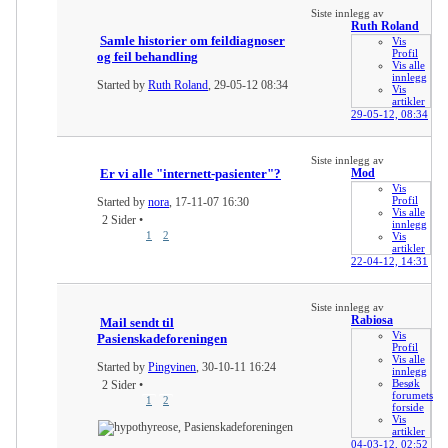
Siste innlegg av
Ruth Roland
Samle historier om feildiagnoser
Vis
Profil
og feil behandling
Vis alle
innlegg
Started by
Ruth Roland
, 29-05-12 08:34
Vis
artikler
29-05-12,
08:34
Siste innlegg av
Er vi alle "internett-pasienter"?
Mod
Vis
Profil
Started by
nora
, 17-11-07 16:30
Vis alle
2 Sider
•
innlegg
1
2
Vis
artikler
22-04-12,
14:31
Siste innlegg av
Rabiosa
Mail sendt til
Vis
Pasienskadeforeningen
Profil
Vis alle
Started by
Pingvinen
, 30-10-11 16:24
innlegg
Besøk
2 Sider
•
forumets
1
2
forside
Vis
artikler
04-03-12,
02:52