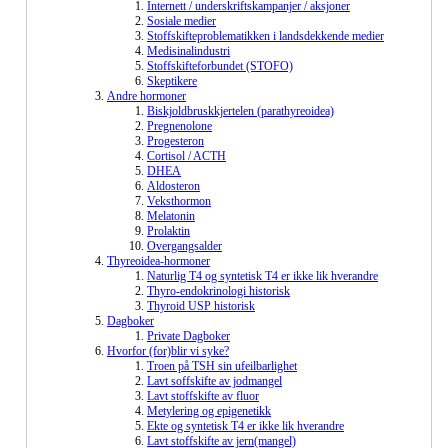
Internett / underskriftskampanjer / aksjoner
Sosiale medier
Stoffskifteproblematikken i landsdekkende medier
Medisinalindustri
Stoffskifteforbundet (STOFO)
Skeptikere
Andre hormoner
Biskjoldbruskkjertelen (parathyreoidea)
Pregnenolone
Progesteron
Cortisol / ACTH
DHEA
Aldosteron
Veksthormon
Melatonin
Prolaktin
Overgangsalder
Thyreoidea-hormoner
Naturlig T4 og syntetisk T4 er ikke lik hverandre
Thyro-endokrinologi historisk
Thyroid USP historisk
Dagboker
Private Dagboker
Hvorfor (for)blir vi syke?
Troen på TSH sin ufeilbarlighet
Lavt soffskifte av jodmangel
Lavt stoffskifte av fluor
Metylering og epigenetikk
Ekte og syntetisk T4 er ikke lik hverandre
Lavt stoffskifte av jern(mangel)