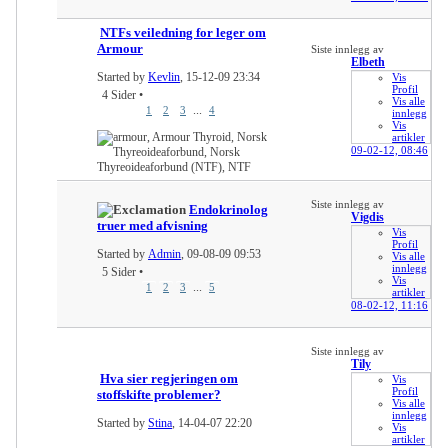
NTFs veiledning for leger om
Armour
Siste innlegg av
Elbeth
Started by
Kevlin
, 15-12-09 23:34
Vis
Profil
4 Sider
•
Vis alle
...
1
2
3
4
innlegg
Vis
artikler
09-02-12,
08:46
Siste innlegg av
Endokrinolog
Vigdis
truer med afvisning
Vis
Profil
Started by
Admin
, 09-08-09 09:53
Vis alle
innlegg
5 Sider
•
Vis
...
1
2
3
5
artikler
08-02-12,
11:16
Siste innlegg av
Tily
Hva sier regjeringen om
Vis
Profil
stoffskifte problemer?
Vis alle
innlegg
Started by
Stina
, 14-04-07 22:20
Vis
artikler