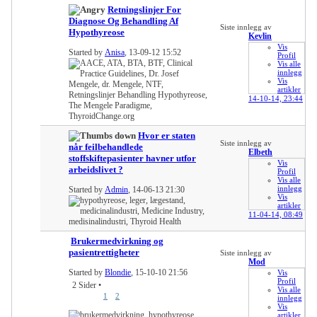
Retningslinjer For
Diagnose Og Behandling Af
Siste innlegg av
Hypothyreose
Kevlin
Vis
Started by
Anisa
, 13-09-12 15:52
Profil
Vis alle
innlegg
Vis
artikler
14-10-14,
23:44
Hvor er staten
Siste innlegg av
når feilbehandlede
Elbeth
stoffskiftepasienter havner utfor
Vis
arbeidslivet ?
Profil
Vis alle
innlegg
Started by
Admin
, 14-06-13 21:30
Vis
artikler
11-04-14,
08:49
Brukermedvirkning og
pasientrettigheter
Siste innlegg av
Mod
Started by
Blondie
, 15-10-10 21:56
Vis
Profil
2 Sider
•
Vis alle
1
2
innlegg
Vis
artikler