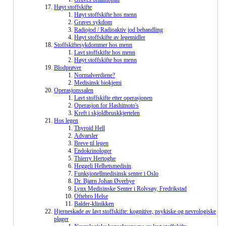
Høyt stoffskifte
Høyt stoffskifte hos menn
Graves sykdom
Radiojod / Radioaktiv jod behandling
Høyt stoffskifte av legemidler
Stoffskiftesykdommer hos menn
Lavt stoffskifte hos menn
Høyt stoffskifte hos menn
Blodprøver
Normalverdiene?
Medisinsk biokjemi
Operasjonssalen
Lavt stoffskifte etter operasjonen
Operasjon for Hashimoto's
Kreft i skjoldbruskkjertelen
Hos legen
Thyroid Hell
Advarsler
Breve til legen
Endokrinologer
Thierry Hertoghe
Heggeli Helhetsmedisin
Funksjonellmedisinsk senter i Oslo
Dr. Bjørn Johan Øverbye
Lynx Medisinske Senter i Rolvsøy, Fredrikstad
Oftebro Helse
Balder-klinikken
Hjerneskade av lavt stoffskifte: kognitive, psykiske og nevrologiske
plager