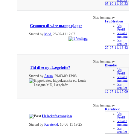
05-10-11,
09:22
Siste innlegg av
FruStration
Grunnen til våre mange plager
Vis
Profil
Vis alle
Started by
Mod
, 26-07-11 12:07
innlegg
Vis
artikler
27-07-11,
13:42
Siste innlegg av
Blondie
Tid til et nyt Lægeløfte?
Vis
Profil
Started by
Anisa
, 29-03-09 13:08
Vis alle
innlegg
Vis
artikler
12-07-11,
17:09
Siste innlegg av
Karatekid
Vis
Helseinformasjon
Profil
Vis alle
Started by
Karatekid
, 16-06-11 19:25
innlegg
Vis
artikler