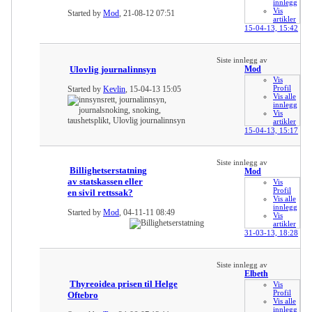
innlegg
Vis
Started by
Mod
, 21-08-12 07:51
artikler
15-04-13,
15:42
Siste innlegg av
Ulovlig journalinnsyn
Mod
Vis
Profil
Started by
Kevlin
, 15-04-13 15:05
Vis alle
innlegg
Vis
artikler
15-04-13,
15:17
Siste innlegg av
Billighetserstatning
Mod
av statskassen eller
Vis
Profil
en sivil rettssak?
Vis alle
innlegg
Started by
Mod
, 04-11-11 08:49
Vis
artikler
31-03-13,
18:28
Siste innlegg av
Elbeth
Thyreoidea prisen til Helge
Vis
Profil
Oftebro
Vis alle
innlegg