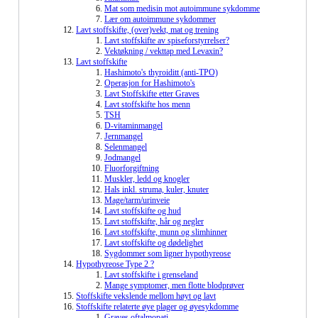
Mat som medisin mot autoimmune sykdomme
Lær om autoimmune sykdommer
Lavt stoffskifte, (over)vekt, mat og trening
Lavt stoffskifte av spiseforstyrrelser?
Vektøkning / vekttap med Levaxin?
Lavt stoffskifte
Hashimoto's thyroiditt (anti-TPO)
Operasjon for Hashimoto's
Lavt Stoffskifte etter Graves
Lavt stoffskifte hos menn
TSH
D-vitaminmangel
Jernmangel
Selenmangel
Jodmangel
Fluorforgiftning
Muskler, ledd og knogler
Hals inkl. struma, kuler, knuter
Mage/tarm/urinveie
Lavt stoffskifte og hud
Lavt stoffskifte, hår og negler
Lavt stoffskifte, munn og slimhinner
Lavt stoffskifte og dødelighet
Sygdommer som ligner hypothyreose
Hypothyreose Type 2 ?
Lavt stoffskifte i grenseland
Mange symptomer, men flotte blodprøver
Stoffskifte vekslende mellom høyt og lavt
Stoffskifte relaterte øye plager og øyesykdomme
Graves oftalmopati