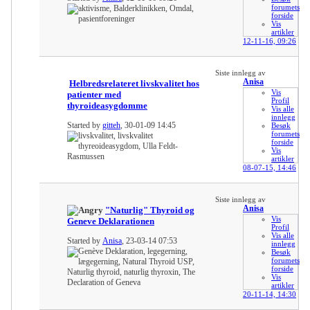
forumets
forside
Vis
artikler
12-11-16,
09:26
Siste innlegg av
Anisa
Helbredsrelateret livskvalitet hos
Vis
patienter med
Profil
thyroideasygdomme
Vis alle
innlegg
Started by
gitteh
, 30-01-09 14:45
Besøk
forumets
forside
Vis
artikler
08-07-15,
14:46
Siste innlegg av
Anisa
"Naturlig" Thyroid og
Vis
Geneve Deklarationen
Profil
Vis alle
Started by
Anisa
, 23-03-14 07:53
innlegg
Besøk
forumets
forside
Vis
artikler
20-11-14,
14:30