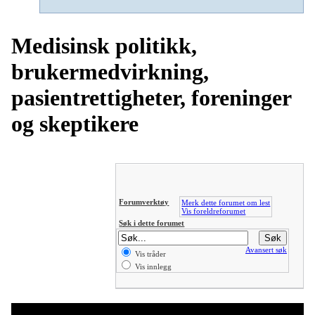
Medisinsk politikk,
brukermedvirkning,
pasientrettigheter, foreninger
og skeptikere
Forumverktøy
Merk dette forumet om lest
Vis foreldreforumet
Søk i dette forumet
Avansert søk
Vis tråder
Vis innlegg