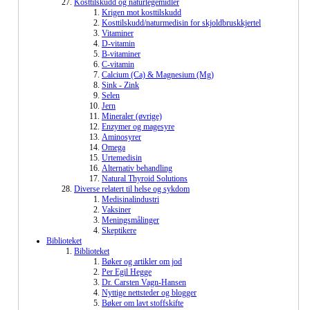
Kosttilskudd og naturlegemidler
Krigen mot kosttilskudd
Kosttilskudd/naturmedisin for skjoldbruskkjertel
Vitaminer
D-vitamin
B-vitaminer
C-vitamin
Calcium (Ca) & Magnesium (Mg)
Sink - Zink
Selen
Jern
Mineraler (øvrige)
Enzymer og magesyre
Aminosyrer
Omega
Urtemedisin
Alternativ behandling
Natural Thyroid Solutions
Diverse relatert til helse og sykdom
Medisinalindustri
Vaksiner
Meningsmålinger
Skeptikere
Biblioteket
Biblioteket
Bøker og artikler om jod
Per Egil Hegge
Dr. Carsten Vagn-Hansen
Nyttige nettsteder og blogger
Bøker om lavt stoffskifte