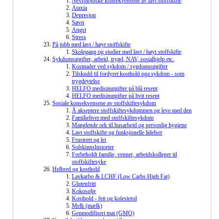
Nevrologiske konsekvensene av lavt stoffskifte
Ataxia
Depresjon
Søvn
Angst
Stress
På jobb med lavt / høyt stoffskifte
Skolegang og studier med lavt / høyt stoffskifte
Sykdomsutgifter, arbeid, trygd, NAV, sosialhjelp etc.
Kostnader ved sykdom / sygdomsutgifter
Tilskudd til fordyret kosthold pga sykdom - som
trygdeytelse
HELFO medisinutgifter på blå resept
HELFO medisinutgifter på hvit resept
Sosiale konsekvensene av stoffskiftesykdom
Å akseptere stoffskiftesykdommen og leve med den
Familielivet med stoffskiftesykdom
Manglende ork til husarbeid og personlig hygiene
Lavt stoffskifte og funksjonelle lidelser
Frustrert og lei
Solskinnshistorier
Forbeholdt familie, venner, arbeidskolleger til
stoffskiftesyke
Helbred og kosthold
Lavkarbo & LCHF (Low Carbs High Fat)
Glutenfritt
Kokosolje
Kosthold - fett og kolesterol
Melk (mælk)
Genmodifisert mat (GMO)