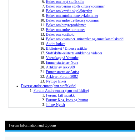
Bøker om høyt stoffskifte
Bøker om barnas stoffskiftesykdommer
Bøker om kræft i skjoldkjertlen
Bøker om autoimmune sykdommer
Bøker om andre tretthetssykdommer
Bøker om binyreproblemer
Bøker om andre hormoner
Bøker om kosthold
Bøker om vitaminer, mineraler og annet kosttilskudd
Andre bøker
Biblioteket / Diverse artikler
Stoffskifte-relaterte artikler og videoer
Vitenskap på Youtube
Emner startet av Nora
Artikler av rexxy69
Emner startet av Anisa
Arkivert Forum 2002
Nyttige linker
Diverse andre emner (enn stoffskifte)
Forum: Andre emner (enn stoffskifte)
Forum: Litt musikk
Forum: Kos, kaos og humor
Jul og Nyttår
Forum Information and Options