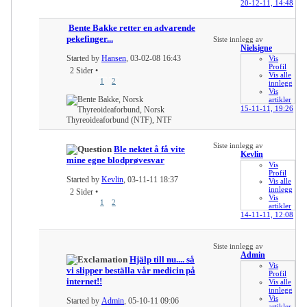
20-12-11,
14:48
Bente Bakke retter en advarende
pekefinger...
Siste innlegg av
Nielsigne
Started by
Hansen
, 03-02-08 16:43
Vis
Profil
2 Sider
•
Vis alle
1
2
innlegg
Vis
artikler
15-11-11,
19:26
Siste innlegg av
Ble nektet å få vite
Kevlin
mine egne blodprøvesvar
Vis
Profil
Started by
Kevlin
, 03-11-11 18:37
Vis alle
innlegg
2 Sider
•
Vis
1
2
artikler
14-11-11,
12:08
Siste innlegg av
Admin
Hjälp till nu.... så
Vis
vi slipper beställa vår medicin på
Profil
internet!!
Vis alle
innlegg
Vis
Started by
Admin
, 05-10-11 09:06
artikler