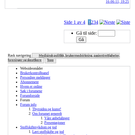
16-06-11,
19:25
Side 1 av 4
1
2
3
4
Gå til side:
Rask navigering
Medisinsk politikk, brukermedvirkning, pasientrettigheter,
foreninger og skeptikere
Topp
Websideomåder
Brukerkontrollpanel
Personlige meldinger
Abonnement
Hvem er online
Søk i forumene
Forumforside
Forum
Forum info
Thyroidea og kunst!
Om forumet generelt
Våre anbefalinger
Presentasjoner
Stoffskiftesykdom og jod
Lavt stoffskifte og jod