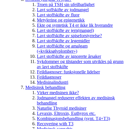
Troen på TSH sin ufeilbarlighet
Lavt soffskifte av jodmangel
Lavt stoffskifte av fluor
Metylering og epigenetikk
Ekte og syntetisk T4 er ikke lik hverandre
Lavt stoffskifte av jern(mangel)
Lavt stoffskifte av spiseforstyrrelse?
Lavt stoffskifte av legemidler
Lavt stoffskifte og amalgam
(«kvikksølvplomber»)
Lavt stoffskifte av ignorerte årsaker
Sykdommer og tilstander som utvikles på grunn
av lavt stoffskifte
Feildiagnoser: funksjonelle lidelser
Feildiagnoser
Medisinalindustri
Medisinsk behandling
Virker medisinen ikke?
Jodmangel reduserer effekten av medisinsk
behandling
Naturlig Thyroid medisiner
Levaxin, Eltroxin, Euthyrox etc.
Kombinasjonsbehandling (synt. T4+T3)
Recovering with T3
Medisinsk cannabis