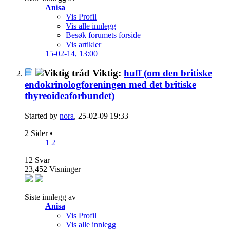
Anisa
Vis Profil
Vis alle innlegg
Besøk forumets forside
Vis artikler
15-02-14,
13:00
Viktig:
huff (om den britiske
endokrinologforeningen med det britiske
thyreoideaforbundet)
Started by
nora
, 25-02-09 19:33
2 Sider
•
1
2
12
Svar
23,452
Visninger
Siste innlegg av
Anisa
Vis Profil
Vis alle innlegg