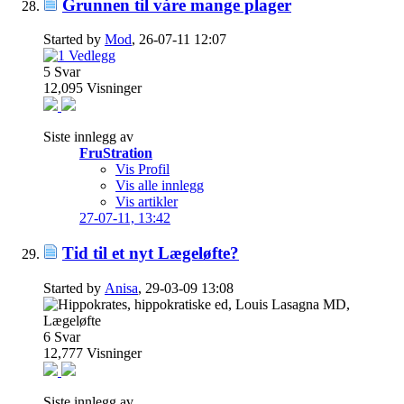
Grunnen til våre mange plager
Started by
Mod
, 26-07-11 12:07
5
Svar
12,095
Visninger
Siste innlegg av
FruStration
Vis Profil
Vis alle innlegg
Vis artikler
27-07-11,
13:42
Tid til et nyt Lægeløfte?
Started by
Anisa
, 29-03-09 13:08
6
Svar
12,777
Visninger
Siste innlegg av