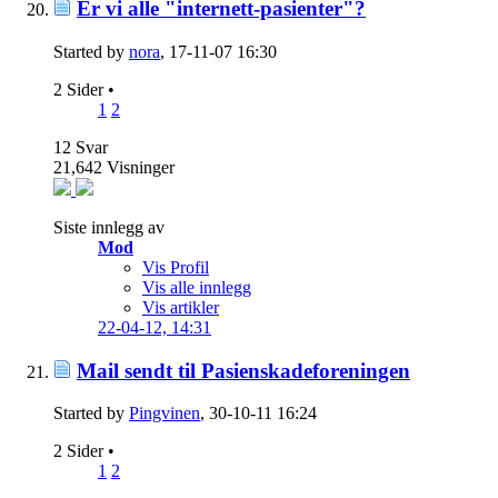
Er vi alle "internett-pasienter"?
Started by
nora
, 17-11-07 16:30
2 Sider
•
1
2
12
Svar
21,642
Visninger
Siste innlegg av
Mod
Vis Profil
Vis alle innlegg
Vis artikler
22-04-12,
14:31
Mail sendt til Pasienskadeforeningen
Started by
Pingvinen
, 30-10-11 16:24
2 Sider
•
1
2