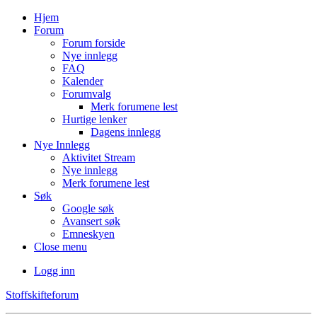
Hjem
Forum
Forum forside
Nye innlegg
FAQ
Kalender
Forumvalg
Merk forumene lest
Hurtige lenker
Dagens innlegg
Nye Innlegg
Aktivitet Stream
Nye innlegg
Merk forumene lest
Søk
Google søk
Avansert søk
Emneskyen
Close menu
Logg inn
Stoffskifteforum