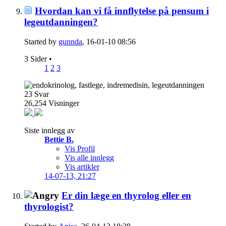
Hvordan kan vi få innflytelse på pensum i
legeutdanningen?
Started by
gunnda
, 16-01-10 08:56
3 Sider
•
1
2
3
23
Svar
26,254
Visninger
Siste innlegg av
Bettie B.
Vis Profil
Vis alle innlegg
Vis artikler
14-07-13,
21:27
Er din læge en thyrolog eller en
thyrologist?