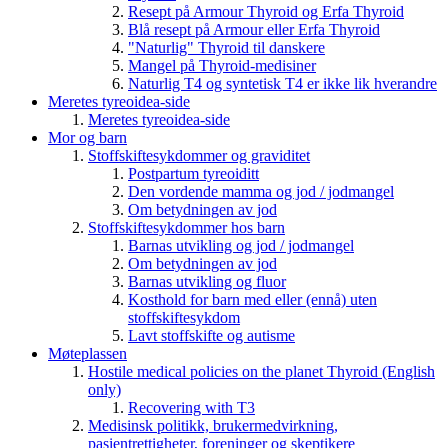
Resept på Armour Thyroid og Erfa Thyroid
Blå resept på Armour eller Erfa Thyroid
"Naturlig" Thyroid til danskere
Mangel på Thyroid-medisiner
Naturlig T4 og syntetisk T4 er ikke lik hverandre
Meretes tyreoidea-side
Meretes tyreoidea-side
Mor og barn
Stoffskiftesykdommer og graviditet
Postpartum tyreoiditt
Den vordende mamma og jod / jodmangel
Om betydningen av jod
Stoffskiftesykdommer hos barn
Barnas utvikling og jod / jodmangel
Om betydningen av jod
Barnas utvikling og fluor
Kosthold for barn med eller (ennå) uten
stoffskiftesykdom
Lavt stoffskifte og autisme
Møteplassen
Hostile medical policies on the planet Thyroid (English
only)
Recovering with T3
Medisinsk politikk, brukermedvirkning,
pasientrettigheter, foreninger og skeptikere