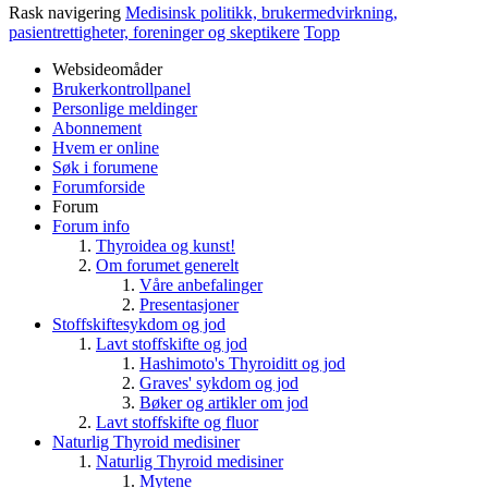
Rask navigering
Medisinsk politikk, brukermedvirkning,
pasientrettigheter, foreninger og skeptikere
Topp
Websideomåder
Brukerkontrollpanel
Personlige meldinger
Abonnement
Hvem er online
Søk i forumene
Forumforside
Forum
Forum info
Thyroidea og kunst!
Om forumet generelt
Våre anbefalinger
Presentasjoner
Stoffskiftesykdom og jod
Lavt stoffskifte og jod
Hashimoto's Thyroiditt og jod
Graves' sykdom og jod
Bøker og artikler om jod
Lavt stoffskifte og fluor
Naturlig Thyroid medisiner
Naturlig Thyroid medisiner
Mytene