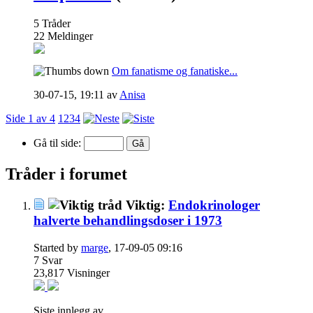
5
Tråder
22
Meldinger
Om fanatisme og fanatiske...
30-07-15,
19:11
av
Anisa
Side 1 av 4
1
2
3
4
Gå til side:
Tråder i forumet
Viktig:
Endokrinologer
halverte behandlingsdoser i 1973
Started by
marge
, 17-09-05 09:16
7
Svar
23,817
Visninger
Siste innlegg av