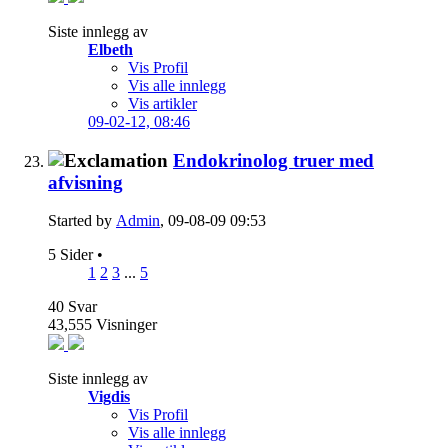
Siste innlegg av
Elbeth
Vis Profil
Vis alle innlegg
Vis artikler
09-02-12,
08:46
Endokrinolog truer med
afvisning
Started by
Admin
, 09-08-09 09:53
5 Sider
•
1
2
3
...
5
40
Svar
43,555
Visninger
Siste innlegg av
Vigdis
Vis Profil
Vis alle innlegg