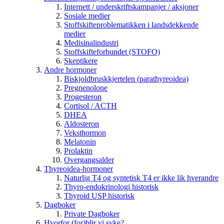
Internett / underskriftskampanjer / aksjoner
Sosiale medier
Stoffskifteproblematikken i landsdekkende
medier
Medisinalindustri
Stoffskifteforbundet (STOFO)
Skeptikere
Andre hormoner
Biskjoldbruskkjertelen (parathyreoidea)
Pregnenolone
Progesteron
Cortisol / ACTH
DHEA
Aldosteron
Veksthormon
Melatonin
Prolaktin
Overgangsalder
Thyreoidea-hormoner
Naturlig T4 og syntetisk T4 er ikke lik hverandre
Thyro-endokrinologi historisk
Thyroid USP historisk
Dagboker
Private Dagboker
Hvorfor (for)blir vi syke?