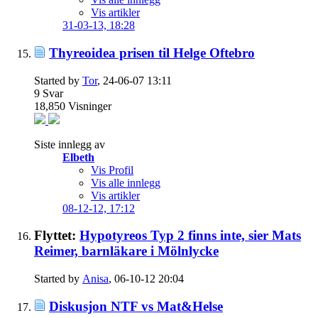
Vis artikler
31-03-13,
18:28
Thyreoidea prisen til Helge Oftebro
Started by
Tor
, 24-06-07 13:11
9
Svar
18,850
Visninger
Siste innlegg av
Elbeth
Vis Profil
Vis alle innlegg
Vis artikler
08-12-12,
17:12
Flyttet:
Hypotyreos Typ 2 finns inte, sier Mats
Reimer, barnläkare i Mölnlycke
Started by
Anisa
, 06-10-12 20:04
Diskusjon NTF vs Mat&Helse