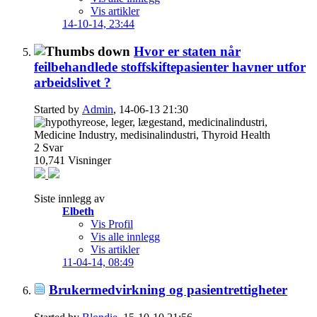
Vis artikler
14-10-14,
23:44
Hvor er staten når
feilbehandlede stoffskiftepasienter havner utfor
arbeidslivet ?
Started by
Admin
, 14-06-13 21:30
2
Svar
10,741
Visninger
Siste innlegg av
Elbeth
Vis Profil
Vis alle innlegg
Vis artikler
11-04-14,
08:49
Brukermedvirkning og pasientrettigheter