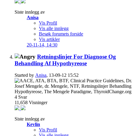
Siste innlegg av
Anisa
Vis Profil
Vis alle innlegg
Besøk forumets forside
Vis artikler
20-11-14,
14:30
Retningslinjer For Diagnose Og
Behandling Af Hypothyreose
Started by
Anisa
, 13-09-12 15:52
4
Svar
11,658
Visninger
Siste innlegg av
Kevlin
Vis Profil
Vis alle innlegg