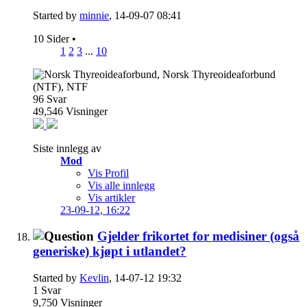
Started by
minnie
, 14-09-07 08:41
10 Sider
•
1
2
3
...
10
96
Svar
49,546
Visninger
Siste innlegg av
Mod
Vis Profil
Vis alle innlegg
Vis artikler
23-09-12,
16:22
Gjelder frikortet for medisiner (også
generiske) kjøpt i utlandet?
Started by
Kevlin
, 14-07-12 19:32
1
Svar
9,750
Visninger