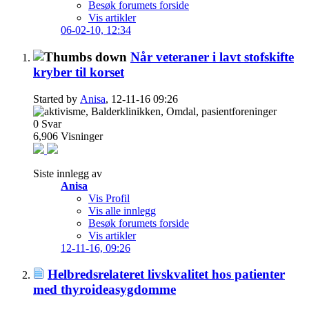
Besøk forumets forside
Vis artikler
06-02-10,
12:34
Når veteraner i lavt stofskifte
kryber til korset
Started by
Anisa
, 12-11-16 09:26
0
Svar
6,906
Visninger
Siste innlegg av
Anisa
Vis Profil
Vis alle innlegg
Besøk forumets forside
Vis artikler
12-11-16,
09:26
Helbredsrelateret livskvalitet hos patienter
med thyroideasygdomme