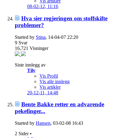
Vis artikler
08-02-12,
11:16
Hva sier regjeringen om stoffskifte
problemer?
Started by
Stina
, 14-04-07 22:20
9
Svar
16,721
Visninger
Siste innlegg av
Tily
Vis Profil
Vis alle innlegg
Vis artikler
20-12-11,
14:48
Bente Bakke retter en advarende
pekefinger...
Started by
Hansen
, 03-02-08 16:43
2 Sider
•