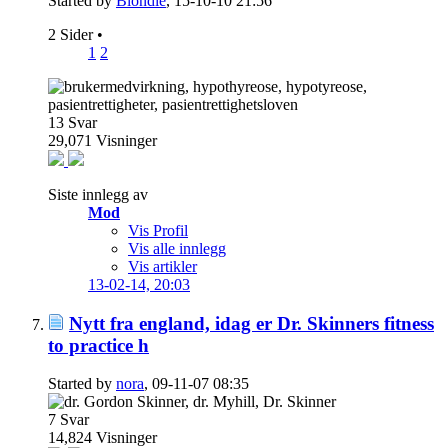
Started by
Blondie
, 15-10-10 21:56
2 Sider
•
1
2
13
Svar
29,071
Visninger
Siste innlegg av
Mod
Vis Profil
Vis alle innlegg
Vis artikler
13-02-14,
20:03
Nytt fra england, idag er Dr. Skinners fitness
to practice h
Started by
nora
, 09-11-07 08:35
7
Svar
14,824
Visninger