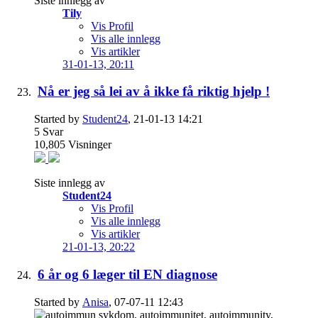
Siste innlegg av
Tily
Vis Profil
Vis alle innlegg
Vis artikler
31-01-13,
20:11
Nå er jeg så lei av å ikke få riktig hjelp !
Started by
Student24
, 21-01-13 14:21
5
Svar
10,805
Visninger
Siste innlegg av
Student24
Vis Profil
Vis alle innlegg
Vis artikler
21-01-13,
20:22
6 år og 6 læger til EN diagnose
Started by
Anisa
, 07-07-11 12:43