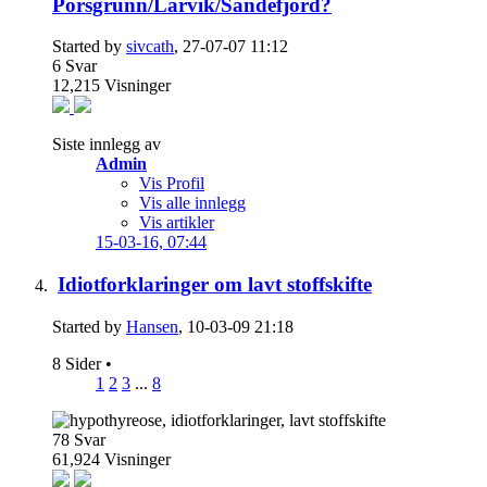
Porsgrunn/Larvik/Sandefjord?
Started by
sivcath
, 27-07-07 11:12
6
Svar
12,215
Visninger
Siste innlegg av
Admin
Vis Profil
Vis alle innlegg
Vis artikler
15-03-16,
07:44
Idiotforklaringer om lavt stoffskifte
Started by
Hansen
, 10-03-09 21:18
8 Sider
•
1
2
3
...
8
78
Svar
61,924
Visninger