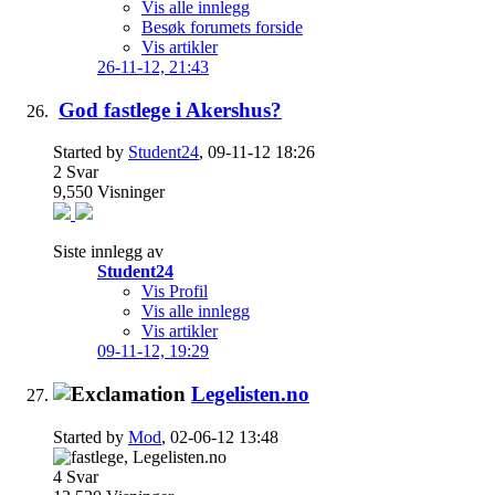
Vis alle innlegg
Besøk forumets forside
Vis artikler
26-11-12,
21:43
God fastlege i Akershus?
Started by
Student24
, 09-11-12 18:26
2
Svar
9,550
Visninger
Siste innlegg av
Student24
Vis Profil
Vis alle innlegg
Vis artikler
09-11-12,
19:29
Legelisten.no
Started by
Mod
, 02-06-12 13:48
4
Svar