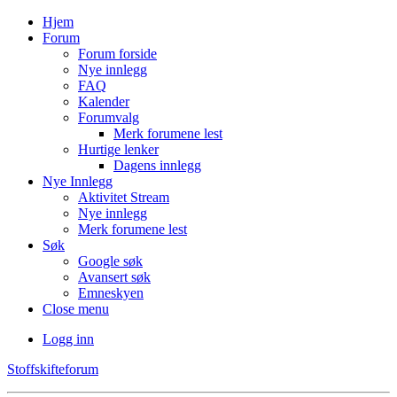
Hjem
Forum
Forum forside
Nye innlegg
FAQ
Kalender
Forumvalg
Merk forumene lest
Hurtige lenker
Dagens innlegg
Nye Innlegg
Aktivitet Stream
Nye innlegg
Merk forumene lest
Søk
Google søk
Avansert søk
Emneskyen
Close menu
Logg inn
Stoffskifteforum