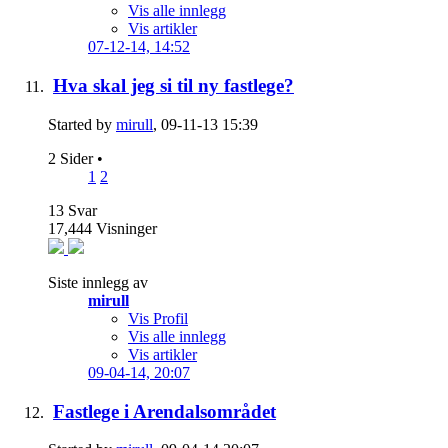
Vis alle innlegg
Vis artikler
07-12-14,
14:52
Hva skal jeg si til ny fastlege?
Started by
mirull
, 09-11-13 15:39
2 Sider
•
1
2
13
Svar
17,444
Visninger
Siste innlegg av
mirull
Vis Profil
Vis alle innlegg
Vis artikler
09-04-14,
20:07
Fastlege i Arendalsområdet