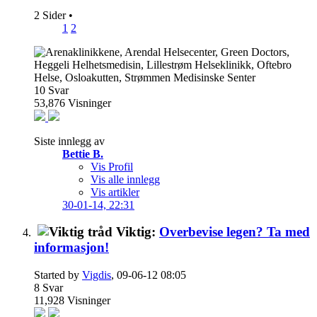
2 Sider
•
1
2
10
Svar
53,876
Visninger
Siste innlegg av
Bettie B.
Vis Profil
Vis alle innlegg
Vis artikler
30-01-14,
22:31
Viktig:
Overbevise legen? Ta med
informasjon!
Started by
Vigdis
, 09-06-12 08:05
8
Svar
11,928
Visninger