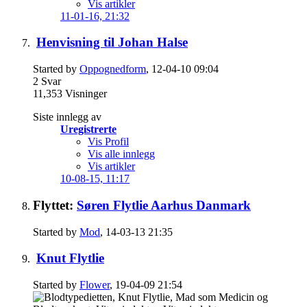
Vis artikler
11-01-16,
21:32
Henvisning til Johan Halse
Started by
Oppognedform
, 12-04-10 09:04
2
Svar
11,353
Visninger
Siste innlegg av
Uregistrerte
Vis Profil
Vis alle innlegg
Vis artikler
10-08-15,
11:17
Flyttet:
Søren Flytlie Aarhus Danmark
Started by
Mod
, 14-03-13 21:35
Knut Flytlie
Started by
Flower
, 19-04-09 21:54