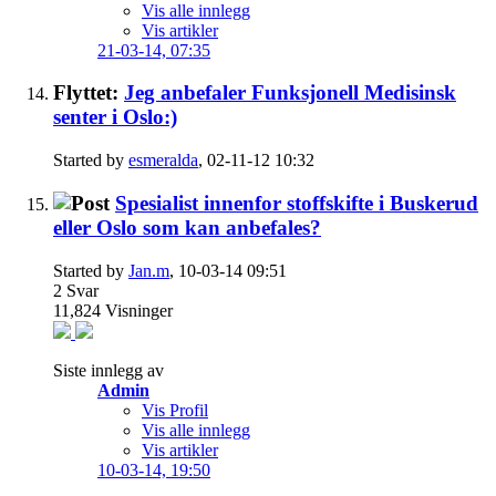
Vis alle innlegg
Vis artikler
21-03-14,
07:35
Flyttet:
Jeg anbefaler Funksjonell Medisinsk
senter i Oslo:)
Started by
esmeralda
, 02-11-12 10:32
Spesialist innenfor stoffskifte i Buskerud
eller Oslo som kan anbefales?
Started by
Jan.m
, 10-03-14 09:51
2
Svar
11,824
Visninger
Siste innlegg av
Admin
Vis Profil
Vis alle innlegg
Vis artikler
10-03-14,
19:50