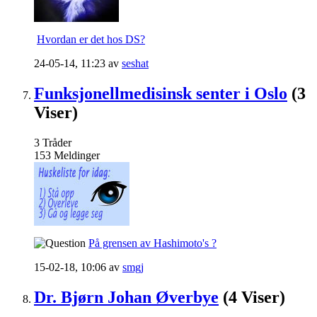
Hvordan er det hos DS?
24-05-14,
11:23
av
seshat
Funksjonellmedisinsk senter i Oslo
(3
Viser)
3
Tråder
153
Meldinger
På grensen av Hashimoto's ?
15-02-18,
10:06
av
smgj
Dr. Bjørn Johan Øverbye
(4 Viser)