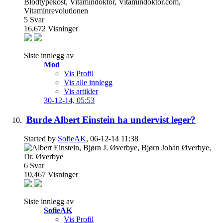
5
Svar
16,672
Visninger
Siste innlegg av
Mod
Vis Profil
Vis alle innlegg
Vis artikler
30-12-14,
05:53
Burde Albert Einstein ha undervist leger?
Started by
SofieAK
, 06-12-14 11:38
6
Svar
10,467
Visninger
Siste innlegg av
SofieAK
Vis Profil