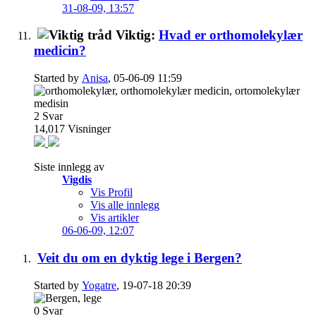
31-08-09,
13:57
Viktig:
Hvad er orthomolekylær
medicin?
Started by
Anisa
, 05-06-09 11:59
2
Svar
14,017
Visninger
Siste innlegg av
Vigdis
Vis Profil
Vis alle innlegg
Vis artikler
06-06-09,
12:07
Veit du om en dyktig lege i Bergen?
Started by
Yogatre
, 19-07-18 20:39
0
Svar