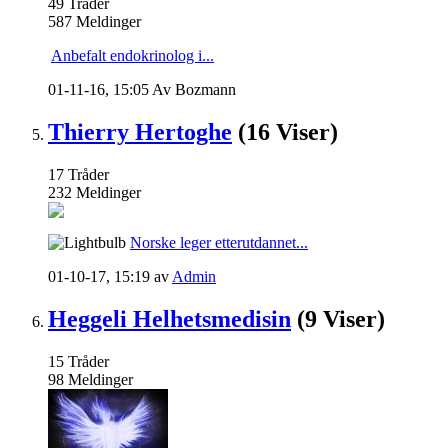
49
Tråder
587
Meldinger
Anbefalt endokrinolog i...
01-11-16,
15:05
Av Bozmann
Thierry Hertoghe
(16 Viser)
17
Tråder
232
Meldinger
Norske leger etterutdannet...
01-10-17,
15:19
av
Admin
Heggeli Helhetsmedisin
(9 Viser)
15
Tråder
98
Meldinger