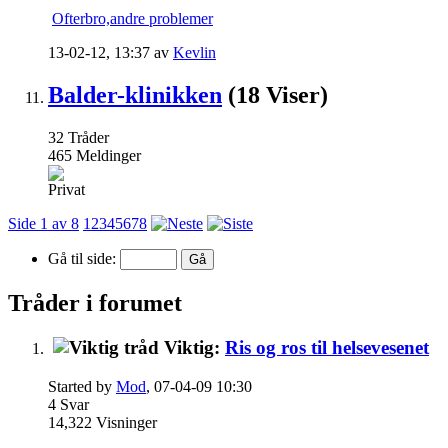
Ofterbro,andre problemer
13-02-12,
13:37
av
Kevlin
Balder-klinikken
(18 Viser)
32
Tråder
465
Meldinger
Privat
Side 1 av 8
1
2
3
4
5
6
7
8
Gå til side:
Tråder i forumet
Viktig:
Ris og ros til helsevesenet
Started by
Mod
, 07-04-09 10:30
4
Svar
14,322
Visninger