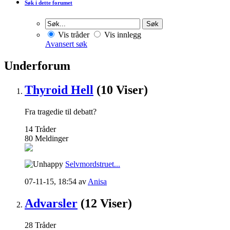
Søk i dette forumet
Vis tråder
Vis innlegg
Avansert søk
Underforum
Thyroid Hell
(10 Viser)
Fra tragedie til debatt?
14
Tråder
80
Meldinger
Selvmordstruet...
07-11-15,
18:54
av
Anisa
Advarsler
(12 Viser)
28
Tråder