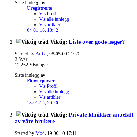
Siste innlegg av
Uregistrerte
Vis Profil
Vis alle innlegg
Vis artikler
04-01-16,
18:42
Viktig:
Liste over gode læger?
Started by
Anisa
, 08-05-09 21:39
2
Svar
12,262
Visninger
Siste innlegg av
Flowerpower
Vis Profil
Vis alle innlegg
Vis artikler
18-01-15,
20:26
Viktig:
Private klinikker anbefalt
av våre brukere
Started by
Mod
, 19-06-10 17:11