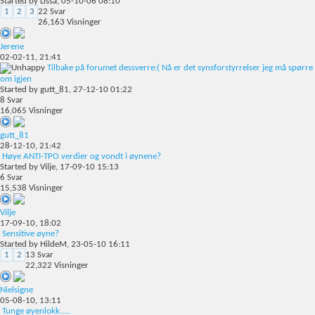
Started by
Lissa
, 05-10-06 08:10
1
2
3
22
Svar
26,163
Visninger
Jerene
02-02-11,
21:41
Tilbake på forumet dessverre:( Nå er det synsforstyrrelser jeg må spørre
om igjen
Started by
gutt_81
, 27-12-10 01:22
8
Svar
16,065
Visninger
gutt_81
28-12-10,
21:42
Høye ANTI-TPO verdier og vondt i øynene?
Started by
Vilje
, 17-09-10 15:13
6
Svar
15,538
Visninger
Vilje
17-09-10,
18:02
Sensitive øyne?
Started by
HildeM
, 23-05-10 16:11
1
2
13
Svar
22,322
Visninger
Nielsigne
05-08-10,
13:11
Tunge øyenlokk.....