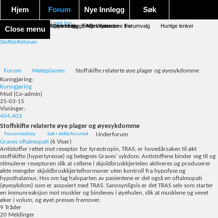
Hjem
Forum
Nye Innlegg
Søk
Logg inn
Forum forside
Aktivitet Stream
Google søk
Avansert søk
Nye innlegg
Nye innlegg
Emneskyen
FAQ
Merk forumene lest
Kalender
Forumvalg
Hurtige lenker
Close menu
Stoffskifteforum
Forum
Møteplassen
Stoffskifte relaterte øye plager og øyesykdomme
Kunngjøring:
Kunngjøring
Mod
(Co-admin)
25-03-15
Visninger:
404,403
Stoffskifte relaterte øye plager og øyesykdomme
Forumverktøy
Søk i dette forumet
Underforum
Graves oftalmopati
(6 Viser)
Antistoffer rettet mot reseptor for tyreotropin, TRAS, er hovedårsaken til økt
stoffskifte (hypertyreose) og betegnes Graves' sykdom. Antistoffene binder seg til og
stimulerer reseptoren slik at cellene i skjoldbruskkjertelen aktiveres og produserer
økte mengder skjoldbruskkjertelhormoner uten kontroll fra hypofyse og
hypothalamus. Hos om lag halvparten av pasientene er det også en oftalmopati
(øyesykdom) som er assosiert med TRAS. Sannsynligvis er det TRAS selv som starter
en immunreaksjon mot muskler og bindevev i øyehulen, slik at musklene og vevet
øker i volum, og øyet presses fremover.
9
Tråder
20
Meldinger