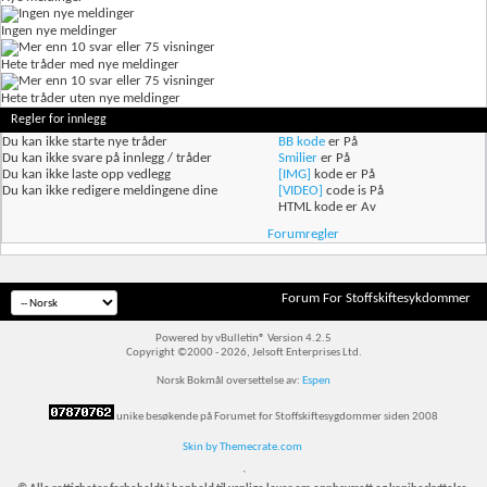
Ingen nye meldinger
Hete tråder med nye meldinger
Hete tråder uten nye meldinger
Regler for innlegg
Du
kan ikke
starte nye tråder
BB kode
er
På
Du
kan ikke
svare på innlegg / tråder
Smilier
er
På
Du
kan ikke
laste opp vedlegg
[IMG]
kode er
På
Du
kan ikke
redigere meldingene dine
[VIDEO]
code is
På
HTML kode er
Av
Forumregler
Forum For Stoffskiftesykdommer
Powered by vBulletin® Version 4.2.5
Copyright ©2000 - 2026, Jelsoft Enterprises Ltd.
Norsk Bokmål oversettelse av:
Espen
unike besøkende på Forumet for Stoffskiftesygdommer siden 2008
Skin by Themecrate.com
`