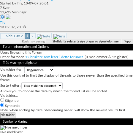
Started by
Tily
, 10-09-07 20:01
7
Svar
11,625
Visninger
Tily
13-09-07,
20:38
Side 1 av 2
1
2
Rask navigering
Stoffskifte relaterte øye plager og øyesykdomme
Topp
Forum Information and Options
Users Browsing this Forum
Det er for tiden
12 brukere som leser i dette forumet
. (0 medlemmer & 12 gjester)
Tråd visningsmuligheter
Vis tråder fra...
Use this control to limit the display of threads to those newer than the specified time
frame.
Sortert etter:
Allows you to choose the data by which the thread list will be sorted.
Vis tråder...
Stigende
Synkende
Note: when sorting by date, 'descending order' will show the newest results first.
Symbolforklaring
Nye meldinger