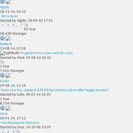
Vigdis
28-11-14,
05:12
Tørre øyne
Started by
Vigdis
, 16-09-10 17:52
1
2
3
...
7
62
Svar
58,428
Visninger
Bettie B.
13-08-14,
07:16
Progesterone cream and dry eyes
Started by
Mod
, 29-06-14 20:32
1
Svar
7,025
Visninger
Kevlin
29-06-14,
21:16
Noen som har opplevd å få dårlig nattesyn på en eller begge øynene?
Started by
Lulle
, 06-01-14 16:33
1
Svar
8,754
Visninger
Mod
06-01-14,
17:11
Fascikulasjoner (leamus)
Started by
Lissa
, 14-10-06 23:29
1
2
3