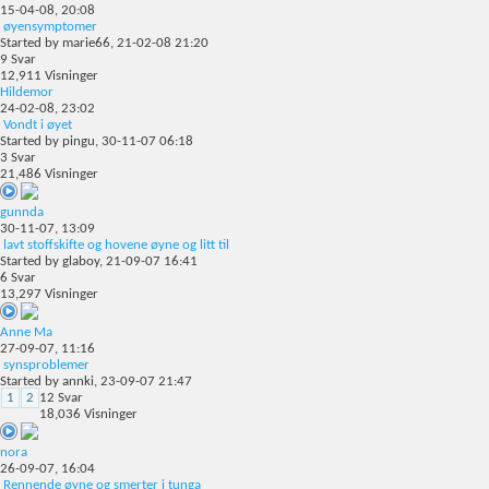
15-04-08,
20:08
øyensymptomer
Started by
marie66
, 21-02-08 21:20
9
Svar
12,911
Visninger
Hildemor
24-02-08,
23:02
Vondt i øyet
Started by
pingu
, 30-11-07 06:18
3
Svar
21,486
Visninger
gunnda
30-11-07,
13:09
lavt stoffskifte og hovene øyne og litt til
Started by
glaboy
, 21-09-07 16:41
6
Svar
13,297
Visninger
Anne Ma
27-09-07,
11:16
synsproblemer
Started by
annki
, 23-09-07 21:47
1
2
12
Svar
18,036
Visninger
nora
26-09-07,
16:04
Rennende øyne og smerter i tunga