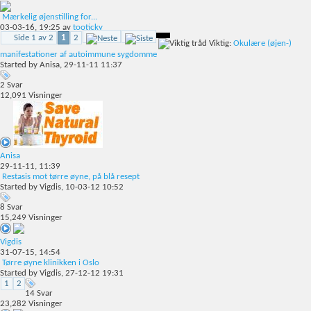
Mærkelig øjenstilling for...
03-03-16,
19:25
av
tooticky
Side 1 av 2
1
2
Viktig:
Okulære (øjen-)
manifestationer af autoimmune sygdomme
Started by
Anisa
, 29-11-11 11:37
2
Svar
12,091
Visninger
Anisa
29-11-11,
11:39
Restasis mot tørre øyne, på blå resept
Started by
Vigdis
, 10-03-12 10:52
8
Svar
15,249
Visninger
Vigdis
31-07-15,
14:54
Tørre øyne klinikken i Oslo
Started by
Vigdis
, 27-12-12 19:31
1
2
14
Svar
23,282
Visninger