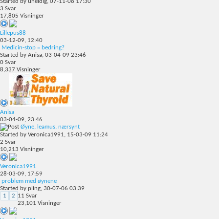
Started by
uheldig
, 07-11-08 17:30
3
Svar
17,805
Visninger
Lillepus88
03-12-09,
12:40
Medicin-stop = bedring?
Started by
Anisa
, 03-04-09 23:46
0
Svar
8,337
Visninger
Anisa
03-04-09,
23:46
Øyne, leamus, nærsynt
Started by
Veronica1991
, 15-03-09 11:24
2
Svar
10,213
Visninger
Veronica1991
28-03-09,
17:59
problem med øynene
Started by
pling
, 30-07-06 03:39
1
2
11
Svar
23,101
Visninger