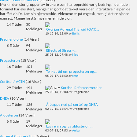
Binyre-relaterte videoer
(11 Viser)
Merk: I den stor gruppen av brukere som har oppnådd varig bedring, i den tiden
forumet har eksistert, mange har gjort det takket være den interaktive hjelpen de
har fått via Dr. Lam sin hjemmeside. Videoene er på engelsk, men gi det en sjanse
uansett. Mange forstår mye mer enn de tror.
14
Tråder
30
Meldinger
Ovarian Adrenal Thyroid (OAT)...
10-12-14,
12:09
av
Bellis
Pregnenolone
(14 Viser)
8
Tråder
94
Meldinger
Effects of Stress -...
25-08-12,
09:48
av
Mod
Progesteron
(18 Viser)
16
Tråder
101
Meldinger
Tenketråd om progesteron og...
05-01-17,
18:50
av
smgj
Cortisol / ACTH
(16 Viser)
29
Tråder
194
Kortisol Referanseverdier
Meldinger
25-03-16,
12:03
Av Uregistrerte
DHEA
(10 Viser)
11
Tråder
126
Å trappe ned på cortef og DHEA
Meldinger
02-12-15,
13:54
Av Uregistrerte
Aldosteron
(14 Viser)
6
Tråder
19
Meldinger
Lav renin og lav aldosteron:...
03-07-13,
09:53
av
Anisa
Adrenal Fatique - Salt
(6 Viser)