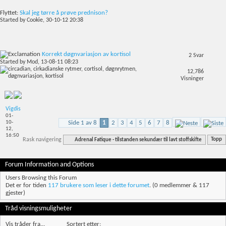
Flyttet:
Skal jeg tørre å prøve prednison?
Started by
Cookie
, 30-10-12 20:38
Korrekt døgnvariasjon av kortisol
2
Svar
Started by
Mod
, 13-08-11 08:23
12,786
Visninger
Vigdis
01-
Side 1 av 8
1
2
3
4
5
6
7
8
10-
12,
16:50
Rask navigering
Adrenal Fatique - tilstanden sekundær til lavt stoffskifte
Topp
Forum Information and Options
Users Browsing this Forum
Det er for tiden
117 brukere som leser i dette forumet
. (0 medlemmer & 117
gjester)
Tråd visningsmuligheter
Vis tråder fra...
Sortert etter: