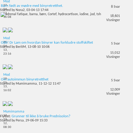
Mod
27-
Barn født av mødre med binyretretthet.
8
Svar
04-
Started by
Nora2
, 03-04-13 17:44
13,
18,601
16:08
Visninger
Mod
25-
OBS! Dr Lam om hvordan binyrer kan forkludre stoffskiftet
5
Svar
04-
Started by
BeritM
, 13-08-10 10:06
13,
15,012
23:16
Visninger
Mod
19-
Om autoimmun binyretretthet
5
Svar
01-
Started by
Mumimamma
, 11-12-12 11:47
13,
12,009
16:02
Visninger
Mumimamma
17-
Flyttet:
Grunner til ikke å bruke Prednisolon?
12-
Started by
Persa
, 29-06-09 15:33
12,
08:30