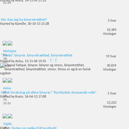
Started by
Anisa
, 14-11-09 21:10
21:29
Hei. Kan jeg ha binyretretthet?
3
Svar
Started by
Kamille
, 30-10-13 21:28
10,369
Visninger
Nielsigne
31-
"Trætte" binyrer, binyretræthed, binyretretthet
19
Svar
10-
1
2
Started by
Anisa
, 13-11-06 19:35
13,
30,659
21:31
Visninger
Anisa
31-
Norsk forskning på slitne binyrer! "Kortisolets stressende rolle"
5
Svar
10-
Started by
Rosin
, 16-04-13 17:08
13,
13,223
15:21
Visninger
Vigdis
19-
Flyttet:
Gluten og melke fritt kosthold