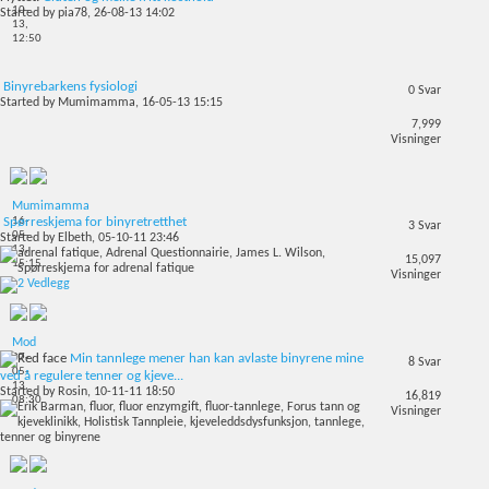
10-
Started by
pia78
, 26-08-13 14:02
13,
12:50
Binyrebarkens fysiologi
0
Svar
Started by
Mumimamma
, 16-05-13 15:15
7,999
Visninger
Mumimamma
16-
Spørreskjema for binyretretthet
3
Svar
05-
Started by
Elbeth
, 05-10-11 23:46
13,
15,097
15:15
Visninger
Mod
07-
Min tannlege mener han kan avlaste binyrene mine
8
Svar
05-
ved å regulere tenner og kjeve...
13,
Started by
Rosin
, 10-11-11 18:50
16,819
08:30
Visninger