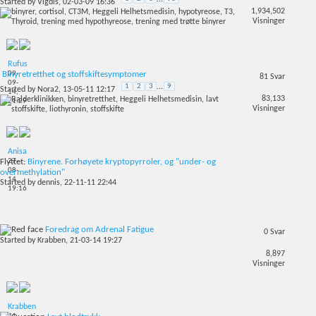
Started by
Vigdis
, 02-03-09 16:36
1,934,502
Visninger
Rufus
09-
Binyretretthet og stoffskiftesymptomer
81
Svar
09-
1
2
3
...
9
Started by
Nora2
, 13-05-11 12:17
14,
83,133
21:29
Visninger
Anisa
27-
Flyttet:
Binyrene. Forhøyete kryptopyrroler, og "under- og
08-
overmethylation"
14,
Started by
dennis
, 22-11-11 22:44
19:16
Foredrag om Adrenal Fatigue
0
Svar
Started by
Krabben
, 21-03-14 19:27
8,897
Visninger
Krabben