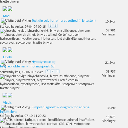
Mod
19-
Viktig:
Test dig selv for binyretræthed (iris-testen)
10
Svar
05-
1
2
Started by
Anisa
, 29-04-09 00:15
13,
52,981
15:27
Visninger
Elbeth
06-
Viktig:
Hypotyreose og
21
Svar
03-
binyreproblemer - informasjonstråd.
12,
1
2
3
39,957
Started by
kris
, 15-06-05 12:42
08:00
Visninger
Vigdis
18-
Viktig:
Simpel diagnostisk diagram for adrenal
3
Svar
01-
insufficiens
12,
Started by
Anisa
, 07-10-11 20:23
13,075
19:33
Visninger