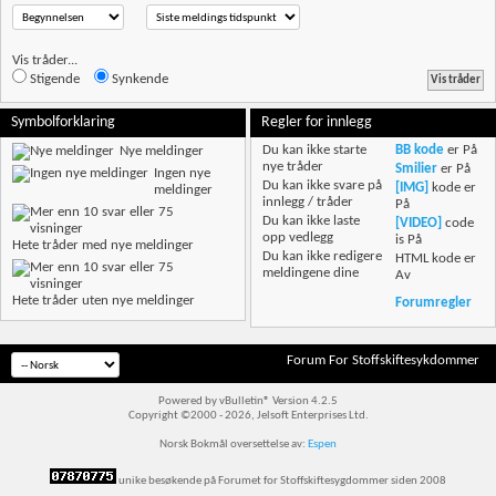
Vis tråder...
Stigende
Synkende
Symbolforklaring
Regler for innlegg
Du
kan ikke
starte
BB kode
er
På
Nye meldinger
nye tråder
Smilier
er
På
Ingen nye
Du
kan ikke
svare på
[IMG]
kode er
meldinger
innlegg / tråder
På
Du
kan ikke
laste
[VIDEO]
code
opp vedlegg
is
På
Hete tråder med nye meldinger
Du
kan ikke
redigere
HTML kode er
meldingene dine
Av
Hete tråder uten nye meldinger
Forumregler
Forum For Stoffskiftesykdommer
Powered by vBulletin® Version 4.2.5
Copyright ©2000 - 2026, Jelsoft Enterprises Ltd.
Norsk Bokmål oversettelse av:
Espen
unike besøkende på Forumet for Stoffskiftesygdommer siden 2008