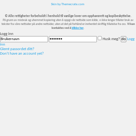
Skin by Themecrate.com
`
© Alle rettigheter forbeholdt i henhold til vanlige lover om opphavsrett og kopibeskyttelse.
På grunn av misbruk og uhemmet kopiering uten å oppgi vår nettside som kilde, vi ikke lenger tillater bruk av
tekster fra våre nettsider på andre nettsider, uten at det på forhånd er innhentet skriftlig tillatelse fra oss.
Vi kan
kontaktes ved å
klikke her
.
Logg inn
Husk meg?
Logg
inn
Glemt passordet ditt?
Don't have an account yet?