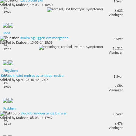
21-
Lavt blodtrykk
1
Svar
03-
Started by
Krabben
, 19-03-14 10:50
14,
8,633
19:27
Visninger
Mod
19-
Kvalm og uggen om morgenen
3
Svar
03-
Started by
Krabben
, 13-03-14 15:39
14,
13,211
12:11
Visninger
Pingvinen
13-
Kortisolnivået endres av antidepressiva
1
Svar
03-
Started by
Spira
, 23-10-12 19:07
14,
9,686
19:03
Visninger
Krabben
09-
Skjoldbruskkjertel og binyrer
0
Svar
03-
Started by
Krabben
, 08-03-14 17:42
14,
8,476
14:47
Visninger