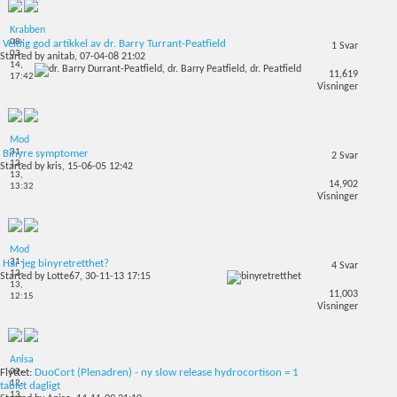
Krabben
08-
Veldig god artikkel av dr. Barry Turrant-Peatfield
1
Svar
03-
Started by
anitab
, 07-04-08 21:02
14,
11,619
17:42
Visninger
Mod
31-
Binyre symptomer
2
Svar
12-
Started by
kris
, 15-06-05 12:42
13,
14,902
13:32
Visninger
Mod
31-
Har jeg binyretretthet?
4
Svar
12-
Started by
Lotte67
, 30-11-13 17:15
13,
11,003
12:15
Visninger
Anisa
02-
Flyttet:
DuoCort (Plenadren) - ny slow release hydrocortison = 1
12-
tablet dagligt
13,