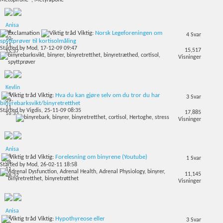
Anisa
08-
Viktig:
Norsk Legeforeningen om
4
Svar
10-
spyttprøver til kortisolmåling
11,
Started by
Mod
, 17-12-09 09:47
15,517
15:37
Visninger
Kevlin
18-
Viktig:
Hva du kan gjøre selv om du tror du har
3
Svar
09-
binyrebarksvikt/binyretretthet
11,
Started by
Vigdis
, 25-11-09 08:35
17,885
16:33
Visninger
Anisa
30-
Viktig:
Forelesning om binyrene (Youtube)
1
Svar
04-
Started by
Mod
, 26-02-11 18:58
11,
11,145
18:32
Visninger
Anisa
27-
Viktig:
Hypothyreose eller
3
Svar