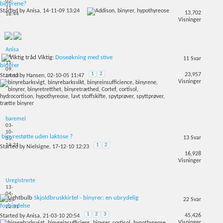
02-
binyrene?
11,
Started by
Anisa
, 14-11-09 13:24
13,702
18:44
Visninger
Anisa
14-
Viktig:
Doseøkning med stive
11
Svar
11-
binyrer
09,
1
2
23,957
Started by
Hansen
, 02-10-05 11:47
14:13
Visninger
baremei
03-
10-
binyrestøtte uden laktose ?
13
Svar
05,
1
2
14:21
Started by
Nielsigne
, 17-12-10 12:23
16,928
Visninger
Uregistrerte
13-
04-
Skjoldbruskkirtel - binyrer: en ubrydelig
22
Svar
16,
forbindelse
22:31
1
2
3
45,426
Started by
Anisa
, 21-03-10 20:54
Visninger