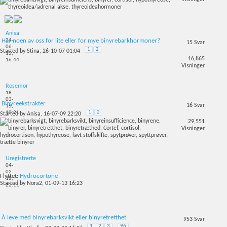
Anisa
24-
Har noen av oss for lite eller for mye binyrebarkhormoner?
15
Svar
06-
1
2
Started by
Stina
, 26-10-07 01:04
15,
16,865
16:44
Visninger
Rosemor
18-
03-
Binyreekstrakter
16
Svar
15,
1
2
10:21
Started by
Anisa
, 16-07-09 22:20
29,551
Visninger
Uregistrerte
04-
02-
Flyttet:
Hydrocortone
15,
Started by
Nora2
, 01-09-13 16:23
22:11
Å leve med binyrebarksvikt eller binyretretthet
953
Svar
1
2
3
...
96