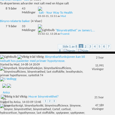
Ta ekspertenes advarsler mot salt med en klype salt
8
Tråder
43
Meldinger
Salt - Your Way To Health
03-10-15,
15:51
av
Mod
Binyre-relaterte bøker
(4 Viser)
7
Tråder
33
Meldinger
"Binyretrøtthet" av James L....
01-02-12,
13:28
av
Fruemå
Side 1 av 8
1
2
3
4
5
6
7
8
Viktig:
Binyrebarkfunksjonen kan bli
2
Svar
nedsatt hos pasienter med primær hypotyreose.
Started by
Mod
, 14-08-14 20:09
15,991
Visninger
Anisa
08-
Viktig:
Hva er binyretretthet?
21
Svar
03-
1
2
3
Started by
Anisa
, 14-03-09 13:46
15,
47,189
00:13
Visninger