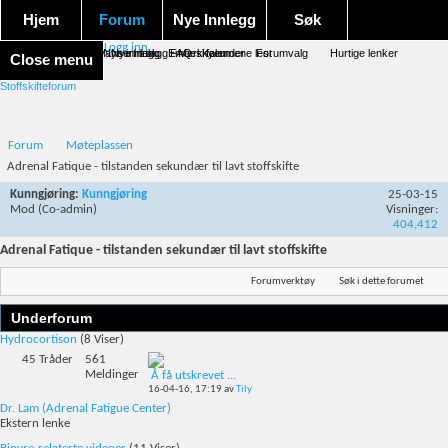
Hjem
Forum
Nye Innlegg
Søk
Logg inn
Forum forside
Aktivitet Stream
Google søk
Avansert søk
Nye innlegg
Nye innlegg
Emneskyen
FAQ
Merk forumene lest
Kalender
Forumvalg
Hurtige lenker
Close menu
Stoffskifteforum
Forum
Møteplassen
Adrenal Fatique - tilstanden sekundær til lavt stoffskifte
Kunngjøring:
Kunngjøring
25-03-15
Mod
(Co-admin)
Visninger:
404,412
Adrenal Fatique - tilstanden sekundær til lavt stoffskifte
Forumverktøy
Søk i dette forumet
Underforum
Hydrocortison
(8 Viser)
45
Tråder
561
Meldinger
Å få utskrevet ...
16-04-16,
17:19
av
Tily
Dr. Lam (Adrenal Fatigue Center)
Ekstern lenke