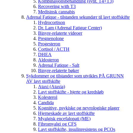
Kombinasjonsbehandling (synt. T4+T3)
Recovering with T3
Medisinsk cannabis
Adrenal Fatique - tilstanden sekundær til lavt stoffskifte
Hydrocortison
Dr. Lam (Adrenal Fatigue Center)
Binyre-relaterte videoer
Pregnenolone
Progesteron
Cortisol / ACTH
DHEA
Aldosteron
Adrenal Fatique - Salt
Binyre-relaterte bøker
Sykdommer og tilstander som utvikles PÅ GRUNN
AV lavt stoffskifte
Ataxi (Ataxia)
Lavt stoffskifte - hjerte og kredsløb
Kolesterol
Candida
Kognitive, psykiske og nevrologiske plager
Hjerneskade av lavt stoffskifte
Myalgisk encefalopati (ME)
Fibromyalgi og CFS
Lavt stoffskifte, insulinresistens og PCOs