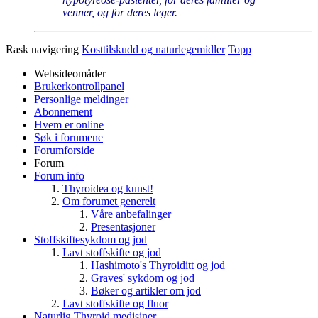
venner, og for deres leger.
Rask navigering
Kosttilskudd og naturlegemidler
Topp
Websideomåder
Brukerkontrollpanel
Personlige meldinger
Abonnement
Hvem er online
Søk i forumene
Forumforside
Forum
Forum info
Thyroidea og kunst!
Om forumet generelt
Våre anbefalinger
Presentasjoner
Stoffskiftesykdom og jod
Lavt stoffskifte og jod
Hashimoto's Thyroiditt og jod
Graves' sykdom og jod
Bøker og artikler om jod
Lavt stoffskifte og fluor
Naturlig Thyroid medisiner