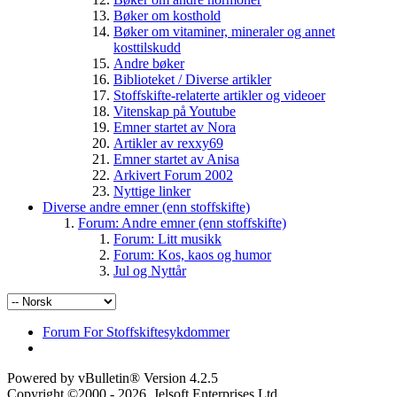
Bøker om kosthold
Bøker om vitaminer, mineraler og annet
kosttilskudd
Andre bøker
Biblioteket / Diverse artikler
Stoffskifte-relaterte artikler og videoer
Vitenskap på Youtube
Emner startet av Nora
Artikler av rexxy69
Emner startet av Anisa
Arkivert Forum 2002
Nyttige linker
Diverse andre emner (enn stoffskifte)
Forum: Andre emner (enn stoffskifte)
Forum: Litt musikk
Forum: Kos, kaos og humor
Jul og Nyttår
Forum For Stoffskiftesykdommer
Powered by vBulletin® Version 4.2.5
Copyright ©2000 - 2026, Jelsoft Enterprises Ltd.