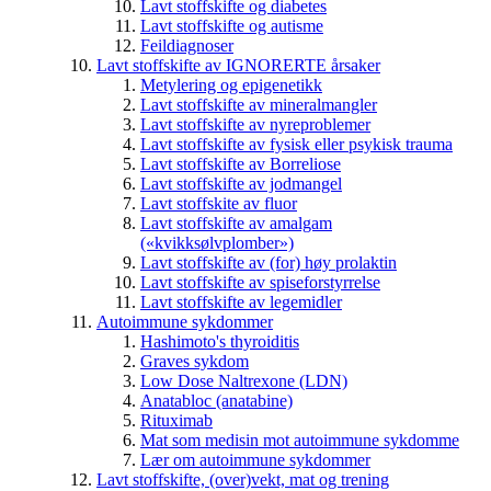
Lavt stoffskifte og diabetes
Lavt stoffskifte og autisme
Feildiagnoser
Lavt stoffskifte av IGNORERTE årsaker
Metylering og epigenetikk
Lavt stoffskifte av mineralmangler
Lavt stoffskifte av nyreproblemer
Lavt stoffskifte av fysisk eller psykisk trauma
Lavt stoffskifte av Borreliose
Lavt stoffskifte av jodmangel
Lavt stoffskite av fluor
Lavt stoffskifte av amalgam
(«kvikksølvplomber»)
Lavt stoffskifte av (for) høy prolaktin
Lavt stoffskifte av spiseforstyrrelse
Lavt stoffskifte av legemidler
Autoimmune sykdommer
Hashimoto's thyroiditis
Graves sykdom
Low Dose Naltrexone (LDN)
Anatabloc (anatabine)
Rituximab
Mat som medisin mot autoimmune sykdomme
Lær om autoimmune sykdommer
Lavt stoffskifte, (over)vekt, mat og trening