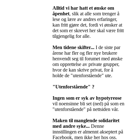
Alltid vi har hatt et ønske om
åpenhet
, slik at alle som trenger å
lese og lære av andres erfaringer,
kan fritt gjøre det, fordi vi ønsker at
det som er skrevet her skal være fritt
tilgjengelig for alle.
Men tidene skifter...
I de siste par
årene har fler og fler nye brukere
henvendt seg til forumet med ønske
om opprettelse av private grupper,
hvor de kan skrive privat, for å
holde de "utenforstående" ute.
"Utenforstående" ?
Ingen som er syk av hypotyreose
vil noensinne bli set (ned) på som en
"utenforstående" på nettsiden vår.
Maken til manglende solidaritet
med andre syke...
Denne
innstillingen er almennt akseptert på
Facebook, men ikke her hos oss.