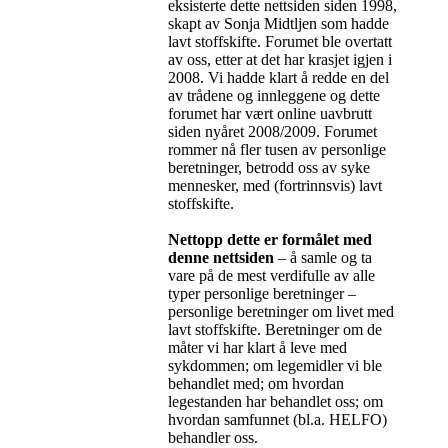
eksisterte dette nettsiden siden 1998,
skapt av Sonja Midtljen som hadde
lavt stoffskifte. Forumet ble overtatt
av oss, etter at det har krasjet igjen i
2008. Vi hadde klart å redde en del
av trådene og innleggene og dette
forumet har vært online uavbrutt
siden nyåret 2008/2009. Forumet
rommer nå fler tusen av personlige
beretninger, betrodd oss av syke
mennesker, med (fortrinnsvis) lavt
stoffskifte.
Nettopp dette er formålet med
denne nettsiden
– å samle og ta
vare på de mest verdifulle av alle
typer personlige beretninger –
personlige beretninger om livet med
lavt stoffskifte. Beretninger om de
måter vi har klart å leve med
sykdommen; om legemidler vi ble
behandlet med; om hvordan
legestanden har behandlet oss; om
hvordan samfunnet (bl.a. HELFO)
behandler oss.