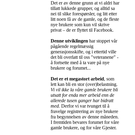
Det er av denne grunn at vi aldri har
tillatt lukkede grupper, og alltid sa
nei til slike forespørsler, og litt etter
litt noen få av de gamle, og de fleste
nye brukere som kun vil skrive
privat – de er flyttet til Facebook.
Denne utviklingen
har stoppet vår
pågående regelmæssig
generasjonsskifte, og i ettertid ville
det bli overlatt til oss "veteranene" -
å fortsette med å ta vare på nye
brukere og forumet...
Det er et megastort arbeid
, som
lett kan bli en stor (over)belastning.
Vi vil ikke la våre gamle brukere bli
utsatt for enda mer arbeid enn de
allerede tusen ganger har bidratt
med.
Derfor vi var tvunget til å
fravelge registrering av nye brukere
fra begynnelsen av denne måneden.
I fremtiden bevares forumet for våre
gamle brukere, og for våre Gjester.