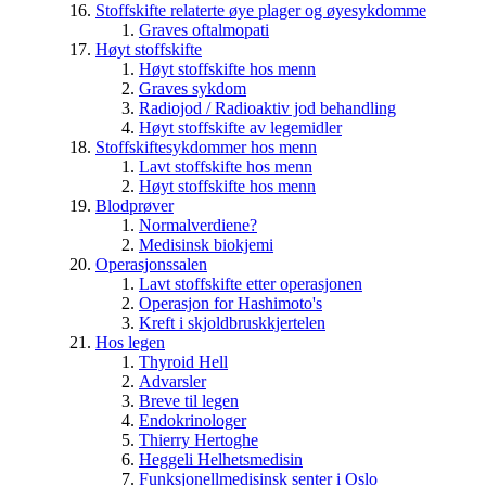
Stoffskifte relaterte øye plager og øyesykdomme
Graves oftalmopati
Høyt stoffskifte
Høyt stoffskifte hos menn
Graves sykdom
Radiojod / Radioaktiv jod behandling
Høyt stoffskifte av legemidler
Stoffskiftesykdommer hos menn
Lavt stoffskifte hos menn
Høyt stoffskifte hos menn
Blodprøver
Normalverdiene?
Medisinsk biokjemi
Operasjonssalen
Lavt stoffskifte etter operasjonen
Operasjon for Hashimoto's
Kreft i skjoldbruskkjertelen
Hos legen
Thyroid Hell
Advarsler
Breve til legen
Endokrinologer
Thierry Hertoghe
Heggeli Helhetsmedisin
Funksjonellmedisinsk senter i Oslo