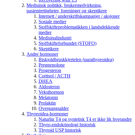
Medisinsk politikk, brukermedvirkning,
pasientrettigheter, foreninger og skeptikere
Internett / underskriftskampanjer / aksjoner
Sosiale medier
Stoffskifteproblematikken i landsdekkende
medier
Medisinalindustri
Stoffskifteforbundet (STOFO)
Skeptikere
Andre hormoner
Biskjoldbruskkjertelen (parathyreoidea)
Pregnenolone
Progesteron
Cortisol / ACTH
DHEA
Aldosteron
Veksthormon
Melatonin
Prolaktin
Overgangsalder
Thyreoidea-hormoner
Naturlig T4 og syntetisk T4 er ikke lik hverandre
Thyro-endokrinologi historisk
Thyroid USP historisk