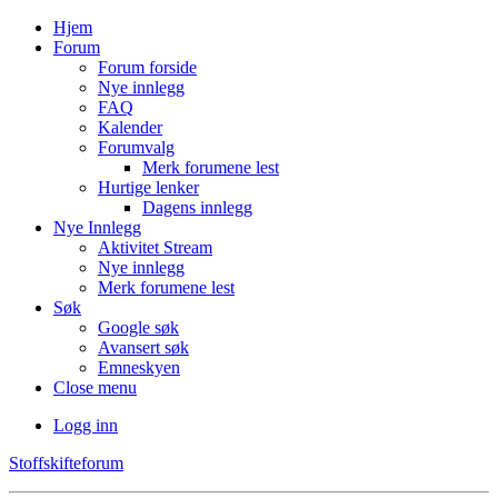
Hjem
Forum
Forum forside
Nye innlegg
FAQ
Kalender
Forumvalg
Merk forumene lest
Hurtige lenker
Dagens innlegg
Nye Innlegg
Aktivitet Stream
Nye innlegg
Merk forumene lest
Søk
Google søk
Avansert søk
Emneskyen
Close menu
Logg inn
Stoffskifteforum