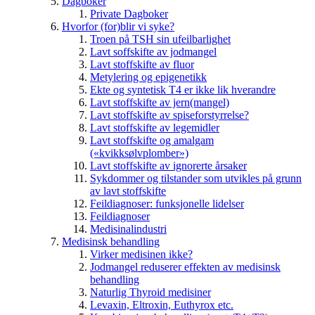
Dagboker
Private Dagboker
Hvorfor (for)blir vi syke?
Troen på TSH sin ufeilbarlighet
Lavt soffskifte av jodmangel
Lavt stoffskifte av fluor
Metylering og epigenetikk
Ekte og syntetisk T4 er ikke lik hverandre
Lavt stoffskifte av jern(mangel)
Lavt stoffskifte av spiseforstyrrelse?
Lavt stoffskifte av legemidler
Lavt stoffskifte og amalgam
(«kvikksølvplomber»)
Lavt stoffskifte av ignorerte årsaker
Sykdommer og tilstander som utvikles på grunn
av lavt stoffskifte
Feildiagnoser: funksjonelle lidelser
Feildiagnoser
Medisinalindustri
Medisinsk behandling
Virker medisinen ikke?
Jodmangel reduserer effekten av medisinsk
behandling
Naturlig Thyroid medisiner
Levaxin, Eltroxin, Euthyrox etc.