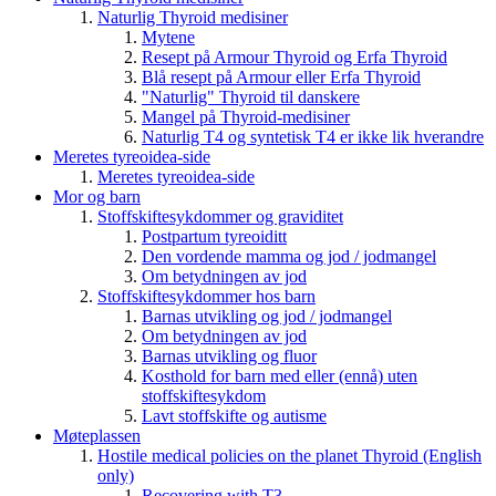
Naturlig Thyroid medisiner
Mytene
Resept på Armour Thyroid og Erfa Thyroid
Blå resept på Armour eller Erfa Thyroid
"Naturlig" Thyroid til danskere
Mangel på Thyroid-medisiner
Naturlig T4 og syntetisk T4 er ikke lik hverandre
Meretes tyreoidea-side
Meretes tyreoidea-side
Mor og barn
Stoffskiftesykdommer og graviditet
Postpartum tyreoiditt
Den vordende mamma og jod / jodmangel
Om betydningen av jod
Stoffskiftesykdommer hos barn
Barnas utvikling og jod / jodmangel
Om betydningen av jod
Barnas utvikling og fluor
Kosthold for barn med eller (ennå) uten
stoffskiftesykdom
Lavt stoffskifte og autisme
Møteplassen
Hostile medical policies on the planet Thyroid (English
only)
Recovering with T3