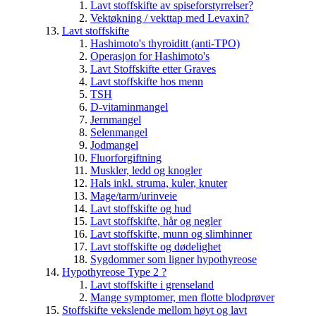
Lavt stoffskifte av spiseforstyrrelser?
Vektøkning / vekttap med Levaxin?
Lavt stoffskifte
Hashimoto's thyroiditt (anti-TPO)
Operasjon for Hashimoto's
Lavt Stoffskifte etter Graves
Lavt stoffskifte hos menn
TSH
D-vitaminmangel
Jernmangel
Selenmangel
Jodmangel
Fluorforgiftning
Muskler, ledd og knogler
Hals inkl. struma, kuler, knuter
Mage/tarm/urinveie
Lavt stoffskifte og hud
Lavt stoffskifte, hår og negler
Lavt stoffskifte, munn og slimhinner
Lavt stoffskifte og dødelighet
Sygdommer som ligner hypothyreose
Hypothyreose Type 2 ?
Lavt stoffskifte i grenseland
Mange symptomer, men flotte blodprøver
Stoffskifte vekslende mellom høyt og lavt