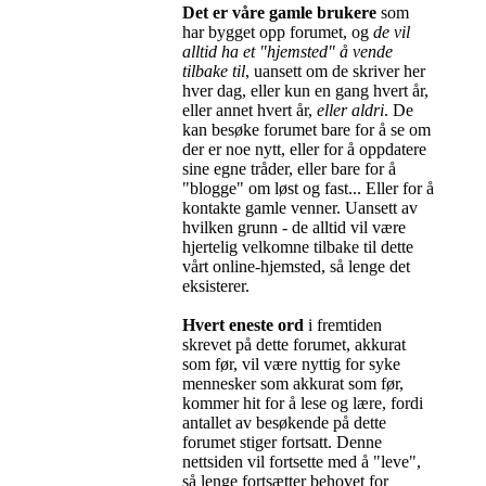
Det er våre gamle brukere
som
har bygget opp forumet, og
de vil
alltid ha et "hjemsted" å vende
tilbake til
, uansett om de skriver her
hver dag, eller kun en gang hvert år,
eller annet hvert år,
eller aldri
. De
kan besøke forumet bare for å se om
der er noe nytt, eller for å oppdatere
sine egne tråder, eller bare for å
"blogge" om løst og fast... Eller for å
kontakte gamle venner. Uansett av
hvilken grunn - de alltid vil være
hjertelig velkomne tilbake til dette
vårt online-hjemsted, så lenge det
eksisterer.
Hvert eneste ord
i fremtiden
skrevet på dette forumet, akkurat
som før, vil være nyttig for syke
mennesker som akkurat som før,
kommer hit for å lese og lære, fordi
antallet av besøkende på dette
forumet stiger fortsatt. Denne
nettsiden vil fortsette med å "leve",
så lenge fortsætter behovet for