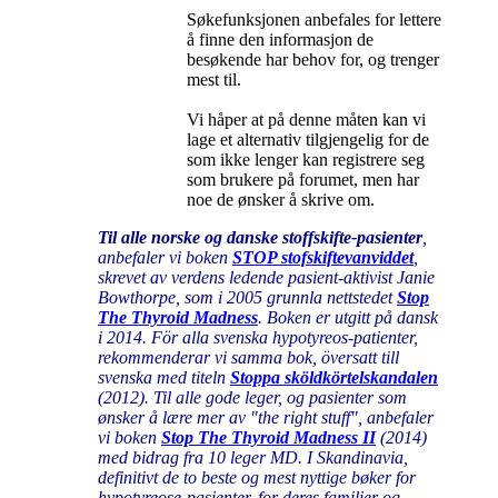
Søkefunksjonen anbefales for lettere
å finne den informasjon de
besøkende har behov for, og trenger
mest til.
Vi håper at på denne måten kan vi
lage et alternativ tilgjengelig for de
som ikke lenger kan registrere seg
som brukere på forumet, men har
noe de ønsker å skrive om.
Til alle norske og danske stoffskifte-pasienter
,
anbefaler vi boken
STOP stofskiftevanviddet
,
skrevet av verdens ledende pasient-aktivist Janie
Bowthorpe, som i 2005 grunnla nettstedet
Stop
The Thyroid Madness
. Boken er utgitt på dansk
i 2014. För alla svenska hypotyreos-patienter,
rekommenderar vi samma bok, översatt till
svenska med titeln
Stoppa sköldkörtelskandalen
(2012). Til alle gode leger, og pasienter som
ønsker å lære mer av "the right stuff", anbefaler
vi boken
Stop The Thyroid Madness II
(2014)
med bidrag fra 10 leger MD. I Skandinavia,
definitivt de to beste og mest nyttige bøker for
hypotyreose-pasienter, for deres familier og