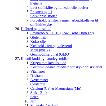
hygiene
Lavt stoffskifte og funksjonelle lidelser
Frustrert og lei
Solskinnshistorier
Forbeholdt familie, venner, arbeidskolleger til
stoffskiftesyke
Helbred og kosthold
Lavkarbo & LCHF (Low Carbs High Fat)
Glutenfritt
Kokosolje
Kosthold - fett og kolesterol
Melk (mælk)
Genmodifisert mat (GMO)
Kosttilskudd og naturlegemidler
Krigen mot kosttilskudd
Kosttilskudd/naturmedisin for skjoldbruskkjertel
Vitaminer
D-vitamin
B-vitaminer
C-vitamin
Calcium (Ca) & Magnesium (Mg)
Sink - Zink
Selen
Jern
Mineraler (øvrige)