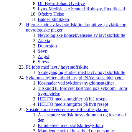
Dr. Bjørn Johan Øverbye
Lynx Medisinske Senter i Rolvsøy, Fredrikstad
Oftebro Helse
Balder-klinikken
Hjerneskade av lavt stoffskifte: kognitive, psykiske og
nevrologiske plager
Nevrologiske konsekvensene av lavt stoffskifte
Ataxia
Depresjon
Søvn
Angst
Stress
På jobb med lavt / høyt stoffskifte
Skolegang og studier med lavt / høyt stoffskifte
Sykdomsutgifter, arbeid, trygd, NAV, sosialhjelp etc.
Kostnader ved sykdom / sygdomsutgifter
Tilskudd til fordyret kosthold pga sykdom - som
trygdeytelse
HELFO medisinutgifter på blå resept
HELFO medisinutgifter på hvit resept
Sosiale konsekvensene av stoffskiftesykdom
Å akseptere stoffskiftesykdommen og leve med
den
Familielivet med stoffskiftesykdom
Manglende ork til husarbeid og personlig