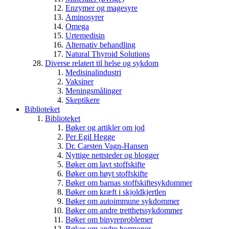
Enzymer og magesyre
Aminosyrer
Omega
Urtemedisin
Alternativ behandling
Natural Thyroid Solutions
Diverse relatert til helse og sykdom
Medisinalindustri
Vaksiner
Meningsmålinger
Skeptikere
Biblioteket
Biblioteket
Bøker og artikler om jod
Per Egil Hegge
Dr. Carsten Vagn-Hansen
Nyttige nettsteder og blogger
Bøker om lavt stoffskifte
Bøker om høyt stoffskifte
Bøker om barnas stoffskiftesykdommer
Bøker om kræft i skjoldkjertlen
Bøker om autoimmune sykdommer
Bøker om andre tretthetssykdommer
Bøker om binyreproblemer
Bøker om andre hormoner