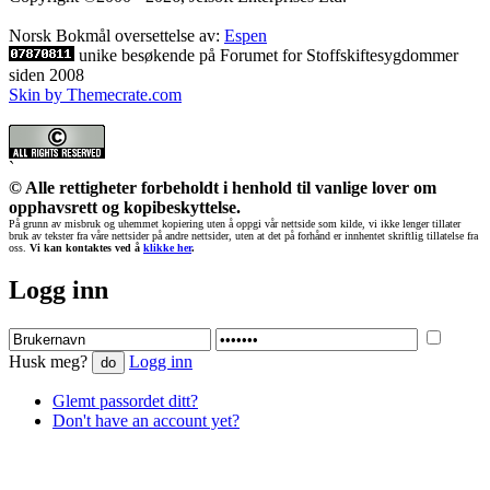
Norsk Bokmål oversettelse av:
Espen
unike besøkende på Forumet for Stoffskiftesygdommer
siden 2008
Skin by Themecrate.com
`
© Alle rettigheter forbeholdt i henhold til vanlige lover om
opphavsrett og kopibeskyttelse.
På grunn av misbruk og uhemmet kopiering uten å oppgi vår nettside som kilde, vi ikke lenger tillater
bruk av tekster fra våre nettsider på andre nettsider, uten at det på forhånd er innhentet skriftlig tillatelse fra
oss.
Vi kan kontaktes ved å
klikke her
.
Logg inn
Husk meg?
Logg inn
Glemt passordet ditt?
Don't have an account yet?